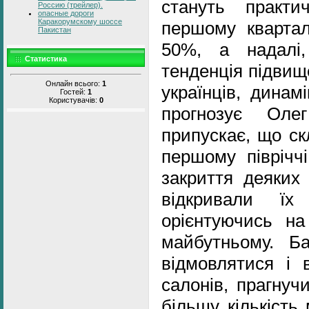
стануть практи
Россию (трейлер).
опасные дороги
Каракорумскому шоссе
першому квартал
Пакистан
50%, а надалі
Статистика
тенденція підвищ
Онлайн всього:
1
українців, динам
Гостей:
1
Користувачів:
0
прогнозує Оле
припускає, що ск
першому піврічч
закриття деяких 
відкривали їх
орієнтуючись на
майбутньому. Ба
відмовлятися і 
салонів, прагнуч
більшу кількість