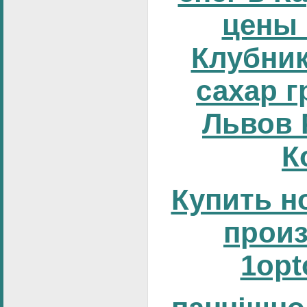
цены 
Клубник
сахар г
Львов 
К
Купить н
прои
1opt