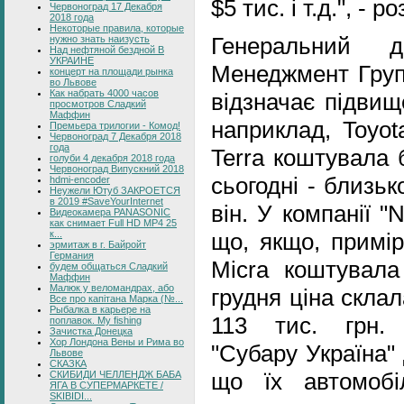
$5 тис. і т.д.", -
Червоноград 17 Декабря
2018 года
Некоторые правила, которые
Генеральний д
нужно знать наизусть
Над нефтяной бездной В
УКРАИНЕ
Менеджмент Груп
концерт на площади рынка
во Львове
Как набрать 4000 часов
відзначає підвищ
просмотров Сладкий
Маффин
наприклад, Toyot
Премьера трилогии - Комод!
Червоноград 7 Декабря 2018
года
Terra коштувала б
голуби 4 декабря 2018 года
Червоноград Випускний 2018
сьогодні - близько
hdmi-encoder
Неужели Ютуб ЗАКРОЕТСЯ
в 2019 #SaveYourInternet
він. У компанії "
Видеокамера PANASONIC
как снимает Full HD MP4 25
що, якщо, примір
к...
эрмитаж в г. Байройт
Германия
Micra коштувала
будем общаться Сладкий
Маффин
Малюк у веломандрах, або
грудня ціна склала
Все про капітана Марка (№...
Рыбалка в карьере на
113 тис. грн. 
поплавок. My fishing
Зачистка Донецка
Хор Лондона Вены и Рима во
"Субару Україна"
Львове
СКАЗКА
що їх автомобі
СКИБИДИ ЧЕЛЛЕНДЖ БАБА
ЯГА В СУПЕРМАРКЕТЕ /
SKIBIDI...