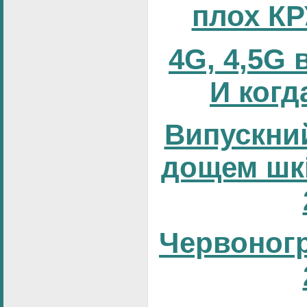
плох К
4G, 4,5G 
И когд
Випускний
дощем шк
Червоног