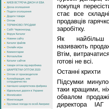
КИЕВ ВСТРЕЧА ДЖОН И ЕВА
покупця пересіст
Доска оголошення
стає все склад
Подати оголошення
Додати товари
продавців гарячк
Оптом
ТЕРМІНОВО ПРОДАМ!
заробітку.
Саїйт Червоноград
Форум Каталог
Як найбільш 
Новини сайту
Каталог файлів
називають продаж
Онлайн игры
Втім, витрачатися
Комментарии
Фотоальбом
готові не всі.
Каталог сайтов
товари оптом від виробника
Останні крихти
ШКАРПЕТКИ ОПТОМ 2020
Оптом от производителя
Коллаборация, или
Підсумки минуло
сотрудничество
панчішно-шкарпеткова фабрика
таки кращими, ні
Идеальные дороги в Украине
обвалом продаж
Monetization
Монетизация
директора ІАГ 
Грузовые поезда по всей Америке