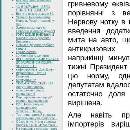
гривневому еквів
контакты
4G В УКРАИНЕ - СЕЛО
ОПЯТЬ В ПРОЛЁТЕ?
порівнянні з в
Все что нужно знать о 5G
Україна. Буйволи німця
Нервову нотку в 
Мішеля. Ремонт великів у
Ху...
Замеряю молодняк!
введення додатк
Привесы и многое другое!
ГОРОДСКИЕ БАБУШКА И
мита на авто, щ
МАМА у нас в деревне/
Знатоки в...
Семья в деревне трейлер
антикризових 
канала
Нужна помощ
наприкінці мину
cờ xanh thắng xe ngựa
ВЕГЕТАРИАНСКИЙ САЛАТ С
ДОБАВЛЕНИЕМ СЕМЯН
тижні Президент
ЧИА РЕЦЕП...
кафе продукты Для Дочки
Вкуснейший Торт из
цю норму, одн
Кабачков!
МеркуриЙ TV
депутатам вдалос
УКРАИНСКОЕ СЕЛО КАК
живут пенсионеры.
прикольные фото с
остаточно доля
надписями 4
Фаршированные перцы/
вирішена.
фарш с рисом/рецепт
DIY. Полка, поднос,
подставка для
фруктов....Звезд...
Але навіть пр
Тест очистителей воздуха:
какой лучше для аллергик...
імпортерів вирі
Обзор очистителя воздуха
Philips AC3256. Избавляем...
На товарных поездах через