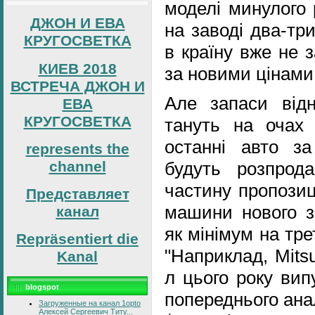
моделі минулого 
ДЖОН И ЕВА
на заводі два-тр
КРУГОСВЕТКА
в країну вже не 
КИЕВ 2018
за новими цінами
ВСТРЕЧА ДЖОН И
Але запаси відн
ЕВА
КРУГОСВЕТКА
тануть на очах
останні авто за
represents the
channel
будуть розпрод
частину пропозиц
Представляет
машини нового за
канал
як мінімум на тр
Repräsentiert die
"Наприклад, Mitsu
Kanal
л цього року вип
blogspot
попереднього анал
Загруженные на канал 1opto
Алексей Сергеевич Титу...