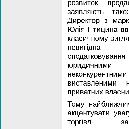
розвиток прода
заявляють тако
Директор з марке
Юлія Птицина вва
класичному вигля
невигідна -
оподатковуван
юридичним
неконкурентн
виставленими 
приватних власни
Тому найближчи
акцентувати уваг
торгівлі, 