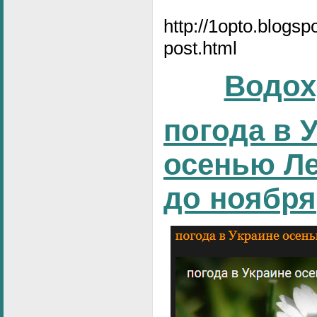
http://1opto.blogs
post.html
Водох
погода в 
осенью Ле
до ноября