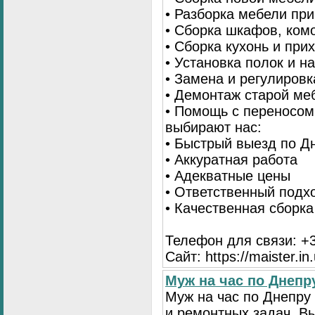
• Разборка мебели пр
• Сборка шкафов, ком
• Сборка кухонь и при
• Установка полок и н
• Замена и регулиров
• Демонтаж старой ме
• Помощь с переносом
выбирают нас:
• Быстрый выезд по Д
• Аккуратная работа
• Адекватные цены
• Ответственный подх
• Качественная сборк
Телефон для связи: +3
Сайт: https://maister.in
Муж на час по Днеп
Муж на час по Днепр
и ремонтных задач. 