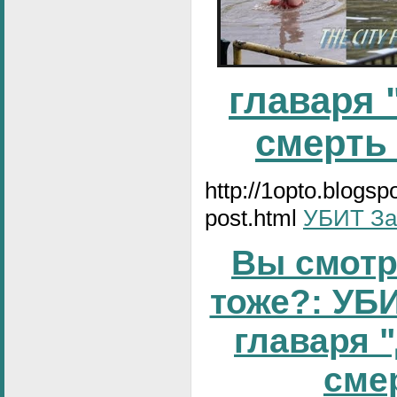
главаря 
смерть
http://1opto.blogs
post.html
УБИТ За
Вы смотр
тоже?: УБИ
главаря 
смер