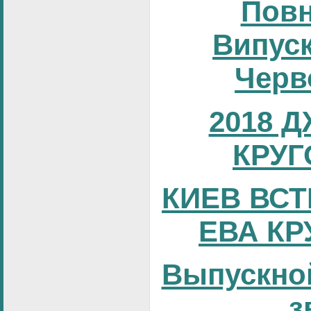
Повн
Випуск
Черв
2018 
КРУГ
КИЕВ ВСТ
ЕВА КР
Выпускно
з