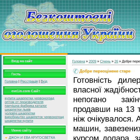
Вхід на сайт
Головна
»
2009
»
Січень
»
26
» Добре пере
Добре переоцінене старе
Гость
Готовність диле
Головна
|
Реєстрація
|
Вхід
власної жадібнос
eve1in.com Саїйт
непогано закі
купити шкарпетки червоноград
оптом от производителя
панчішна фабрика каталог
продавши на 13 т
шкарпетки львів
чоловічі шкарпетки
ніж очікувалося. 
виробництво шкарпеток червоноград
шкарпетки купити
машин, завезених
Меню сайту
курсом долара, з
ДЖОН И ЕВА КРУГОСВЕТКА