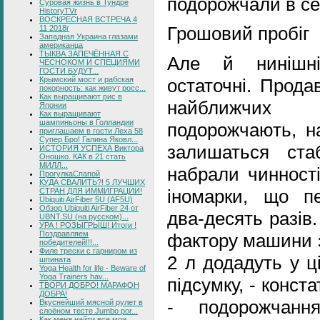
подорожчали в се
Суровая жизнь в Тундре
HistoryTVr
ВОСКРЕСНАЯ ВСТРЕЧА 4
Грошовий пробіг
11 2018г
Западная Украина глазами
американца
ТЫКВА ЗАПЕЧЁННАЯ С
Але й нинішн
ЧЕСНОКОМ И СПЕЦИЯМИ
ГОСТИ БУДУТ...
Крымский мост и рабская
остаточні. Прода
покорность: как живут росс...
Как выращивают рис в
найближчих м
Японии
Как выращивают
шампиньоны в Голландии
подорожчають, н
приглашаем в гости Леха 58
Супер Бро! Галина Яковл...
залишаться ста
ИСТОРИЯ УСПЕХА Виктора
Оношко. КАК в 21 стать
МИЛЛ...
набрали чинності
ПрогулкаСпапой
КУДА СВАЛИТЬ?! 5 ЛУЧШИХ
іномарки, що п
СТРАН ДЛЯ ИММИГРАЦИИ!
Ubiquiti AirFiber 5U (AF5U)
Обзор Ubiquiti AirFiber 24 от
два-десять разів.
UBNT.SU (на русском)...
УРА ! РОЗЫГРЫШ! Итоги !
Поздравляем
фактору машини з
победителей!!!...
Филе трески с гарниром из
2 л додадуть у ці
шпината
Yoga Health for life - Beware of
Yoga Trainers hav...
підсумку, - конс
ТВОРИ ДОБРО! МАРАФОН
ДОБРА!
- подорожчанн
Вкуснейший мясной рулет в
слоёном тесте Jumbo por...
Как меня найти все мои