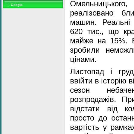
Омельницького,
Google
реалізовано бл
машин. Реальн
620 тис., що кр
майже на 15%. Е
зробили неможл
цінами.
Листопад і гру
ввійти в історію 
сезон небач
розпродажів. Пр
відстати від ко
просто до остан
вартість у рамка