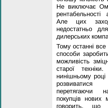
Не виключає Ом
рентабельності а
Але цих захо
недостатньо дл
дилерських компа
Тому останні все
способи заробити
можливість зміц
старої технік
нинішньому році
розвиватися 
перетягаючи н
покупців нових 
говорить, що 