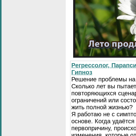
Регрессолог, Парапси
Гипноз
Решение проблемы на
Сколько лет вы пытает
повторяющихся сценар
ограничений или сост
жить полной жизнью?
Я работаю не с симпто
основе. Когда удаётся
первопричину, происх
изменения, которые о