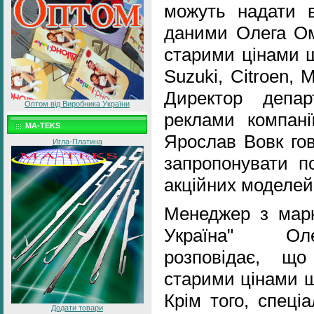
можуть надати 
даними Олега Ом
старими цінами щ
Suzuki, Citroen, M
Директор депар
Оптом від Виробника України
реклами компані
MA-TEKS
Ярослав Вовк го
Игла-Платина
запропонувати п
акційних моделей
Менеджер з марк
Україна" Ол
розповідає, щ
старими цінами щ
Крім того, спеці
Додати товари