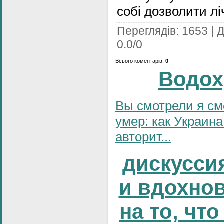
собі дозволити ліч
Переглядів
:
1653
|
Д
0.0
/
0
Всього коментарів
:
0
Водох
Вы смотрели я см
умер: как Украина
авторит...
дискусси
и вдохно
на то, что