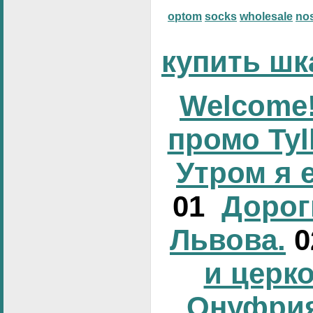
optom
socks
wholesale
no
купить шк
Welcome!
промо Tyl
Утром я 
01
Дорог
Львова.
и церк
Онуфрия