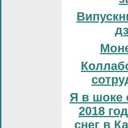
Випускни
д
Мон
Коллаб
сотру
Я в шоке 
2018 год
снег в К