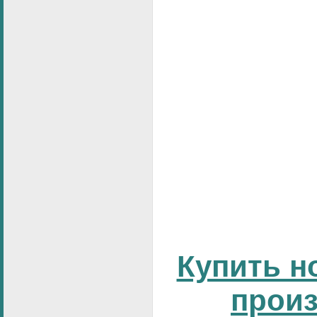
Купить н
прои