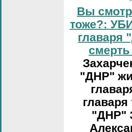
Вы смотр
тоже?: УБИ
главаря 
смерть 
Захарчен
"ДНР" жи
главар
главаря
"ДНР" 
Алексан