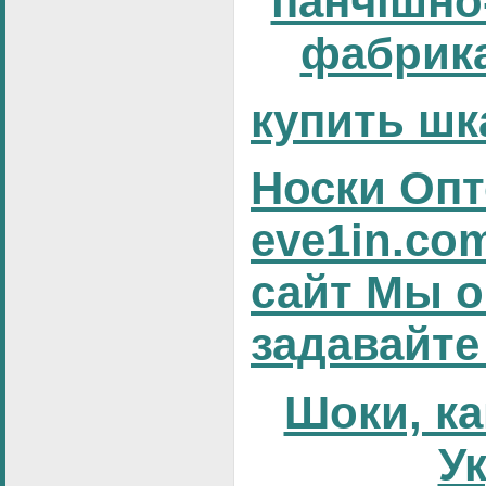
панчішно
фабрика
купить шк
Носки Опт
eve1in.co
сайт Мы о
задавайте
Шоки, ка
У