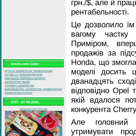
грн./$, але й пра
рентабельності.
Це дозволило їм
вагому частку 
Приміром, впер
продажів за під
Honda, що змогла
eve1in.com Саїйт
моделі досить ц
купити шкарпетки червоноград
оптом от производителя
панчішна фабрика каталог
дванадцять сході
шкарпетки львів
чоловічі шкарпетки
відповідно Opel т
виробництво шкарпеток червоноград
шкарпетки купити
якій вдалося пот
ОПТ - 07-08-2026,
конкурента Cherry
Шкарпетки Оптом
Але головний 
утримувати прод