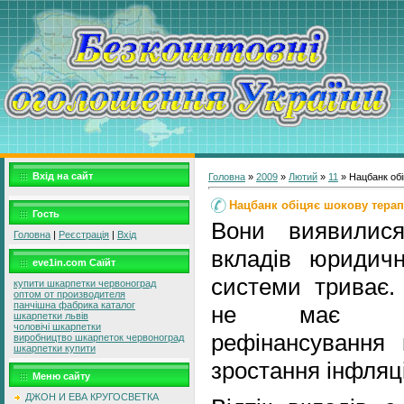
Вхід на сайт
Головна
»
2009
»
Лютий
»
11
» Нацбанк обі
Нацбанк обіцяє шокову тера
Гость
Вони виявилися
Головна
|
Реєстрація
|
Вхід
вкладів юридичн
eve1in.com Саїйт
системи триває.
купити шкарпетки червоноград
оптом от производителя
панчішна фабрика каталог
не має нам
шкарпетки львів
чоловічі шкарпетки
рефінансування 
виробництво шкарпеток червоноград
шкарпетки купити
зростання інфляці
Меню сайту
ДЖОН И ЕВА КРУГОСВЕТКА