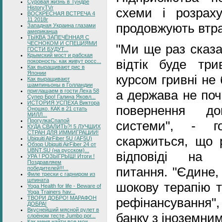
Суровая жизнь в Тундре
HistoryTVr
схеми і розраху
ВОСКРЕСНАЯ ВСТРЕЧА 4
11 2018г
продовжують втра
Западная Украина глазами
американца
ТЫКВА ЗАПЕЧЁННАЯ С
ЧЕСНОКОМ И СПЕЦИЯМИ
"Ми ще раз сказа
ГОСТИ БУДУТ...
Крымский мост и рабская
відтік буде три
покорность: как живут росс...
Как выращивают рис в
Японии
курсом гривні не 
Как выращивают
шампиньоны в Голландии
а держава не поч
приглашаем в гости Леха 58
Супер Бро! Галина Яковл...
ИСТОРИЯ УСПЕХА Виктора
повернення до
Оношко. КАК в 21 стать
МИЛЛ...
ПрогулкаСпапой
системи", - г
КУДА СВАЛИТЬ?! 5 ЛУЧШИХ
СТРАН ДЛЯ ИММИГРАЦИИ!
скаржиться, що р
Ubiquiti AirFiber 5U (AF5U)
Обзор Ubiquiti AirFiber 24 от
UBNT.SU (на русском)...
відповіді на 
УРА ! РОЗЫГРЫШ! Итоги !
Поздравляем
питання. "Єдине,
победителей!!!...
Филе трески с гарниром из
шпината
шокову терапію 
Yoga Health for life - Beware of
Yoga Trainers hav...
ТВОРИ ДОБРО! МАРАФОН
рефінансування", 
ДОБРА!
Вкуснейший мясной рулет в
банку з іноземним
слоёном тесте Jumbo por...
Как меня найти все мои