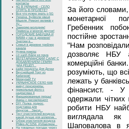
контакты
4G В УКРАИНЕ - СЕЛО
За його словами,
ОПЯТЬ В ПРОЛЁТЕ?
Все что нужно знать о 5G
монетарної п
Україна. Буйволи німця
Мішеля. Ремонт великів у
Ху...
Гребенник побо
Замеряю молодняк!
Привесы и многое другое!
постійне зростан
ГОРОДСКИЕ БАБУШКА И
МАМА у нас в деревне/
Знатоки в...
"Нам розповідали
Семья в деревне трейлер
канала
Нужна помощ
дозволяє НБУ а
cờ xanh thắng xe ngựa
ВЕГЕТАРИАНСКИЙ САЛАТ С
комерційні банки
ДОБАВЛЕНИЕМ СЕМЯН
ЧИА РЕЦЕП...
кафе продукты Для Дочки
розуміють, що всі
Вкуснейший Торт из
Кабачков!
лежать у банківсь
МеркуриЙ TV
УКРАИНСКОЕ СЕЛО КАК
живут пенсионеры.
фінансист. - 
прикольные фото с
надписями 4
одержали чітких 
Фаршированные перцы/
фарш с рисом/рецепт
DIY. Полка, поднос,
робити НБУ найб
подставка для
фруктов....Звезд...
Тест очистителей воздуха:
виглядала як 
какой лучше для аллергик...
Обзор очистителя воздуха
Шаповалова в як
Philips AC3256. Избавляем...
На товарных поездах через