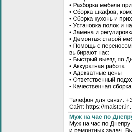
• Разборка мебели пр
• Сборка шкафов, ком
• Сборка кухонь и при
• Установка полок и н
• Замена и регулиров
• Демонтаж старой ме
• Помощь с переносом
выбирают нас:
• Быстрый выезд по Д
• Аккуратная работа
• Адекватные цены
• Ответственный подх
• Качественная сборк
Телефон для связи: +3
Сайт: https://maister.in
Муж на час по Днеп
Муж на час по Днепр
и ремонтных задач. 