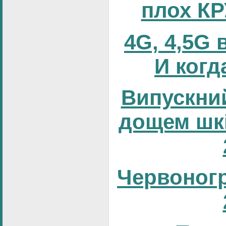
плох К
4G, 4,5G 
И когд
Випускний
дощем шк
Червоног