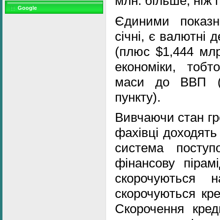
млн. більше, ніж
Google
Єдиними показн
січні, є валютні
(плюс $1,444 млр
економіки, тобт
маси до ВВП (
пункту).
Вивчаючи стан гр
фахівці доходять
система поступ
фінансову пірам
скорочуються 
скорочуються кре
Скорочення кред