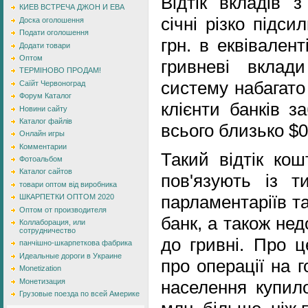
Відтік вкладів з
КИЕВ ВСТРЕЧА ДЖОН И ЕВА
січні різко підси
Доска оголошення
Подати оголошення
грн. в еквівален
Додати товари
Оптом
гривневі вклад
ТЕРМІНОВО ПРОДАМ!
систему набагато
Саїйт Червоноград
Форум Каталог
клієнти банків з
Новини сайту
Каталог файлів
всього близько $0
Онлайн игры
Комментарии
Такий відтік кош
Фотоальбом
Каталог сайтов
пов'язують із т
товари оптом від виробника
парламентаріїв т
ШКАРПЕТКИ ОПТОМ 2020
Оптом от производителя
банк, а також нед
Коллаборация, или
сотрудничество
до гривні. Про ц
панчішно-шкарпеткова фабрика
Идеальные дороги в Украине
про операції на г
Monetization
Монетизация
населення купил
Грузовые поезда по всей Америке