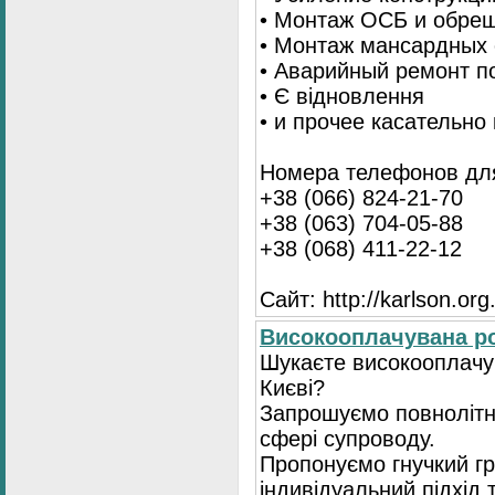
• Монтаж ОСБ и обре
• Монтаж мансардных 
• Аварийный ремонт п
• Є відновлення
• и прочее касательно
Номера телефонов для
+38 (066) 824-21-70
+38 (063) 704-05-88
+38 (068) 411-22-12
Сайт: http://karlson.org
Високооплачувана ро
Шукаєте високооплачув
Києві?
Запрошуємо повнолітні
сфері супроводу.
Пропонуємо гнучкий гр
індивідуальний підхід 