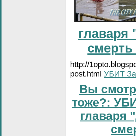
главаря 
смерть
http://1opto.blogs
post.html
УБИТ За
Вы смотр
тоже?: УБИ
главаря 
смер