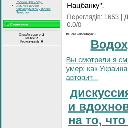
Россию (трейлер).
Нацбанку".
опасные дороги
Каракорумскому шоссе
Пакистан
Переглядів
:
1653
|
Д
0.0
/
0
Статистика
Всього коментарів
:
0
Онлайн всього:
2
Гостей:
2
Водох
Користувачів:
0
Вы смотрели я см
умер: как Украина
авторит...
дискусси
и вдохно
на то, что