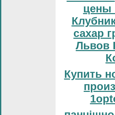
цены 
Клубник
сахар г
Львов 
К
Купить н
прои
1opt
панчішно