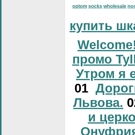
optom
socks
wholesale
no
купить шк
Welcome!
промо Tyl
Утром я 
01
Дорог
Львова.
и церк
Онуфрия