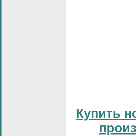
Купить н
прои