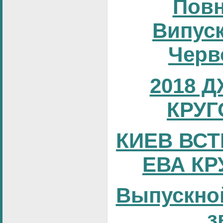
Повн
Випуск
Черв
2018 
КРУГ
КИЕВ ВСТ
ЕВА КР
Выпускно
з