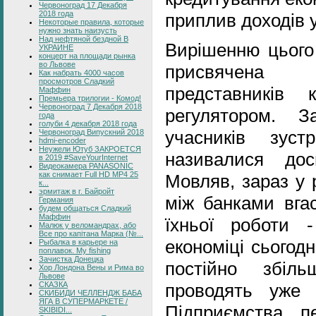
Червоноград 17 Декабря
2018 года
приплив доходів у
Некоторые правила, которые
нужно знать наизусть
Над нефтяной бездной В
Вирішенню цього 
УКРАИНЕ
концерт на площади рынка
во Львове
присвячена
Как набрать 4000 часов
просмотров Сладкий
представників 
Маффин
Премьера трилогии - Комод!
Червоноград 7 Декабря 2018
регулятором. 
года
голуби 4 декабря 2018 года
учасників зуст
Червоноград Випускний 2018
hdmi-encoder
Неужели Ютуб ЗАКРОЕТСЯ
називалися до
в 2019 #SaveYourInternet
Видеокамера PANASONIC
как снимает Full HD MP4 25
Мовляв, зараз у 
к...
эрмитаж в г. Байройт
між банками вгас
Германия
будем общаться Сладкий
Маффин
їхньої роботи 
Малюк у веломандрах, або
Все про капітана Марка (№...
економіці сьогодн
Рыбалка в карьере на
поплавок. My fishing
Зачистка Донецка
постійно збіл
Хор Лондона Вены и Рима во
Львове
СКАЗКА
проводять уже 
СКИБИДИ ЧЕЛЛЕНДЖ БАБА
ЯГА В СУПЕРМАРКЕТЕ /
Підприємства п
SKIBIDI...