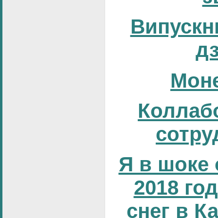
Випускни
д
Мон
Коллаб
сотру
Я в шоке 
2018 год
снег в К