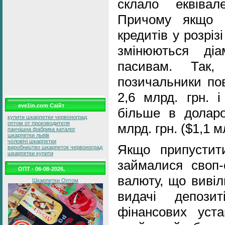
склало еквіва
Причому якщо а
кредитів у розріз
змінюються діа
пасивам. Так,
позичальники пов
2,6 млрд. грн. 
eve1in.com Саїйт
більше в доларо
купити шкарпетки червоноград
оптом от производителя
млрд. грн. ($1,1 м
панчішна фабрика каталог
шкарпетки львів
чоловічі шкарпетки
Якщо припустит
виробництво шкарпеток червоноград
шкарпетки купити
займалися своп-
ОПТ - 06-08-2026,
валюту, що вивіл
Шкарпетки Оптом
видачі депози
фінансових уст