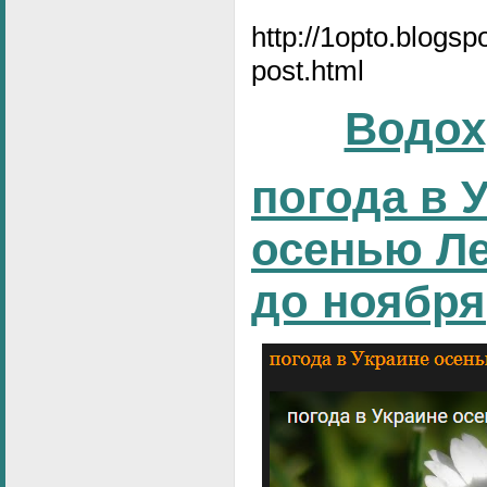
http://1opto.blogs
post.html
Водох
погода в 
осенью Ле
до ноября