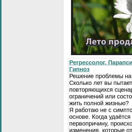
Регрессолог, Парапси
Гипноз
Решение проблемы на
Сколько лет вы пытает
повторяющихся сценар
ограничений или сост
жить полной жизнью?
Я работаю не с симпто
основе. Когда удаётся
первопричину, происх
изменения, которые о