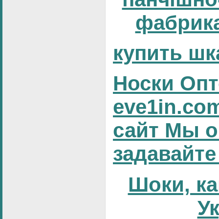
фабрика
купить шк
Носки Опт
eve1in.co
сайт Мы о
задавайте
Шоки, ка
У