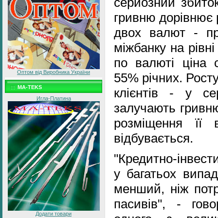
серйозний збиток
гривню дорівнює 
двох валют - пр
міжбанку на рівні
по валюті ціна 
Оптом від Виробника України
55% річних. Росту
MA-TEKS
клієнтів - у с
Игла-Платина
залучають гривню
розміщення її 
відбувається.
"Кредитно-інвест
у багатьох випад
менший, ніж потр
пасивів", - гов
Додати товари