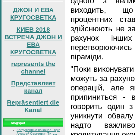
одного з вели
виходить, щ
ДЖОН И ЕВА
КРУГОСВЕТКА
процентних ста
здійснюють не за
КИЕВ 2018
ВСТРЕЧА ДЖОН И
рахунок інших
ЕВА
перетворюючись
КРУГОСВЕТКА
піраміди.
represents the
"Поки виконувати
channel
можуть за рахуно
Представляет
операцій, але я
канал
припиниться - в
Repräsentiert die
говорить один з
Kanal
уникнути обвалу
надто важлив
blogspot
Загруженные на канал 1opto
кредитування еко
Алексей Сергеевич Титу...