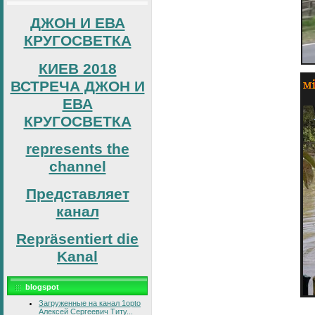
ДЖОН И ЕВА
КРУГОСВЕТКА
КИЕВ 2018
ВСТРЕЧА ДЖОН И
ЕВА
КРУГОСВЕТКА
represents the
channel
Представляет
канал
Repräsentiert die
Kanal
blogspot
Загруженные на канал 1opto
Алексей Сергеевич Титу...