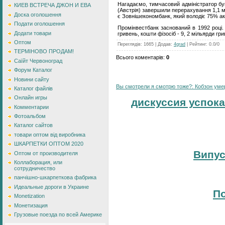
Нагадаємо, тимчасовий адміністратор бу
КИЕВ ВСТРЕЧА ДЖОН И ЕВА
(Австрія) завершили перерахування 1,1 м
Доска оголошення
є Зовнішекономбанк, який володіє 75% акці
Подати оголошення
Промінвестбанк заснований в 1992 році. 
Додати товари
гривень, кошти фізосіб - 9, 2 мільярди гр
Оптом
Переглядів
:
1665
|
Додав
:
4grad
|
Рейтинг
:
0.0
/
0
ТЕРМІНОВО ПРОДАМ!
Всього коментарів
:
0
Саїйт Червоноград
Форум Каталог
Новини сайту
Вы смотрели я смотрю тоже?: Кобзон умер:
Каталог файлів
Онлайн игры
дискуссия успока
Комментарии
Фотоальбом
Каталог сайтов
товари оптом від виробника
ШКАРПЕТКИ ОПТОМ 2020
Випус
Оптом от производителя
Коллаборация, или
сотрудничество
панчішно-шкарпеткова фабрика
Идеальные дороги в Украине
По
Monetization
Монетизация
Грузовые поезда по всей Америке