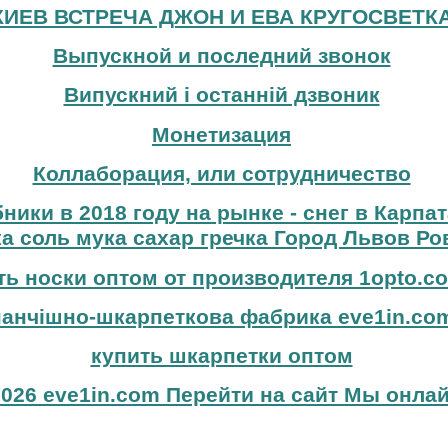
КИЕВ ВСТРЕЧА ДЖОН И ЕВА КРУГОСВЕТК
Выпускной и последний звонок
Випускний і останній дзвоник
Монетизация
Коллаборация, или сотрудничество
бники в 2018 году на рынке - снег в Карпа
а соль мука сахар гречка Город Львов Ро
ть носки оптом от производителя 1opto.c
панчішно-шкарпеткова фабрика eve1in.co
купить шкарпетки оптом
026 eve1in.com Перейти на сайт Мы онлай