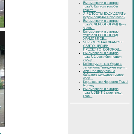
Вы смотрели я смотрю
тоже?: Как толстолобы
клюют ...
Я РЕПОСТЫ БУДУ ДЕЛАТЬ
будем общаться blog post 2
Вы смотрели я смотрю
тоже?: ЧЕРВОНОГРАД День
знань...
Вы смотрели я смотрю
тоже?: ЧЕРВОНОГРАД
ХРАМОВЕ СВ...
ЧЕРВОНОГРАД ХРАМОВЕ
СВЯТО ЦЕРКВИ
ПРЕСВЯТОЇ БОГОРОД...
Вы смотрели я смотрю
тоже?: 1 сентября пошел
собир...
Кобзон умер: как Украина
запомнила "звезду-авторит...
Aziz Red прогулка на
байдарке холодное горное
озер...
Королевство Норвегия Travel
Norway
Вы смотрели я смотрю
тоже?: УБИТ Захарченко :
глав...