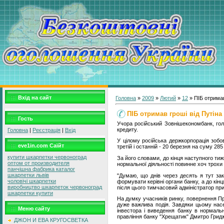
Вхід на сайт
Головна
»
2009
»
Лютий
»
12
» ПІБ отримав
ПІБ отримав гроші від Путіна
Гость
Учора російський Зовнішекономбанк, гол
кредиту.
Головна
|
Реєстрація
|
Вхід
У цілому російська держкорпорація зобов
eve1in.com Саїйт
третій і останній - 20 березня на суму 28
купити шкарпетки червоноград
За його словами, до кінця наступного ти
оптом от производителя
нормальної діяльності повинне хоч трохи 
панчішна фабрика каталог
шкарпетки львів
"Думаю, що днів через десять я тут зак
чоловічі шкарпетки
формувати керівні органи банку, а до кін
виробництво шкарпеток червоноград
після цього тимчасовий адміністратор при
шкарпетки купити
На думку учасників ринку, повернення Про
дуже важлива подія. Завдяки цьому насе
Меню сайту
інвестора і виведення банку в нормаль
правління банку "Хрещатик" Дмитро Гридж
ДЖОН И ЕВА КРУГОСВЕТКА