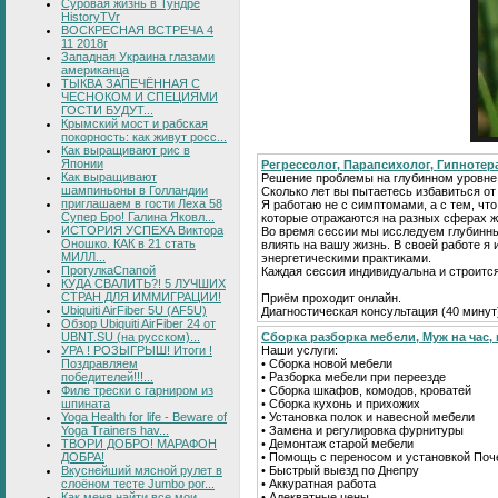
Суровая жизнь в Тундре
HistoryTVr
ВОСКРЕСНАЯ ВСТРЕЧА 4
11 2018г
Западная Украина глазами
американца
ТЫКВА ЗАПЕЧЁННАЯ С
ЧЕСНОКОМ И СПЕЦИЯМИ
ГОСТИ БУДУТ...
Крымский мост и рабская
покорность: как живут росс...
Как выращивают рис в
Японии
Регрессолог, Парапсихолог, Гипнотер
Как выращивают
Решение проблемы на глубинном уровне
шампиньоны в Голландии
Сколько лет вы пытаетесь избавиться о
приглашаем в гости Леха 58
Я работаю не с симптомами, а с тем, что
Супер Бро! Галина Яковл...
которые отражаются на разных сферах ж
ИСТОРИЯ УСПЕХА Виктора
Во время сессии мы исследуем глубинн
Оношко. КАК в 21 стать
влиять на вашу жизнь. В своей работе 
МИЛЛ...
энергетическими практиками.
ПрогулкаСпапой
Каждая сессия индивидуальна и строитс
КУДА СВАЛИТЬ?! 5 ЛУЧШИХ
СТРАН ДЛЯ ИММИГРАЦИИ!
Приём проходит онлайн.
Ubiquiti AirFiber 5U (AF5U)
Диагностическая консультация (40 минут
Обзор Ubiquiti AirFiber 24 от
UBNT.SU (на русском)...
Сборка разборка мебели, Муж на час, 
УРА ! РОЗЫГРЫШ! Итоги !
Наши услуги:
Поздравляем
• Сборка новой мебели
победителей!!!...
• Разборка мебели при переезде
Филе трески с гарниром из
• Сборка шкафов, комодов, кроватей
шпината
• Сборка кухонь и прихожих
Yoga Health for life - Beware of
• Установка полок и навесной мебели
Yoga Trainers hav...
• Замена и регулировка фурнитуры
ТВОРИ ДОБРО! МАРАФОН
• Демонтаж старой мебели
ДОБРА!
• Помощь с переносом и установкой Поч
Вкуснейший мясной рулет в
• Быстрый выезд по Днепру
слоёном тесте Jumbo por...
• Аккуратная работа
Как меня найти все мои
• Адекватные цены