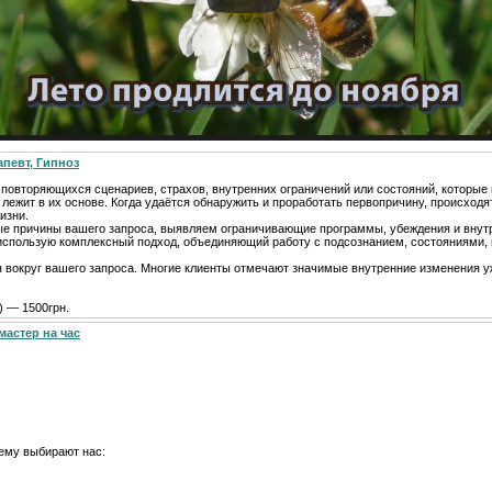
апевт, Гипноз
т повторяющихся сценариев, страхов, внутренних ограничений или состояний, которы
 лежит в их основе. Когда удаётся обнаружить и проработать первопричину, происходя
изни.
ые причины вашего запроса, выявляем ограничивающие программы, убеждения и внут
я использую комплексный подход, объединяющий работу с подсознанием, состояниями,
я вокруг вашего запроса. Многие клиенты отмечают значимые внутренние изменения у
) — 1500грн.
мастер на час
ему выбирают нас: