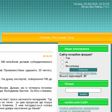
Четвер, 06-08-2026, 03:24:55
Вітаю Вас
Гость
|
RSS
Головна
|
Реєстрація
|
Вхід
Наше опитування
Сайту потрібен форум?
00:36:30
Так
 390 мільйонів доларів субординованого
ні
без різниці
арів Промінвестбанк одержить 20 лютого,
Результати
|
Архів опитувань
Всього відповідей:
37
. На думку експертів, повернення ПІБ до
Пошук
 Москви. Думаю, ми із четверга почнемо
відає Володимир Кротюк. За його словами,
стемі і трохи заспокоїти вкладників. "Це
eve1in.com Саїйт
ю не тягне - за цим процесом іде пошук
ир Хливнюк. З ним погоджується голова
купити шкарпетки червоноград
ня довіри населення до банків".
оптом от производителя