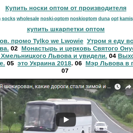
Купить носки оптом от производителя
m
socks
wholesale
noski-optom
noskioptom
duna
opt
kamis
купить шкарпетки оптом
ов. промо Tylko we Lwowie
Утром я еду в
ва.
02
Монастырь и церковь Святого Ону
 Хмельницкого Львова и увидели.
04
Выхо
е.
05
это Украина 2018
. 06
Мэр Львова в 
07