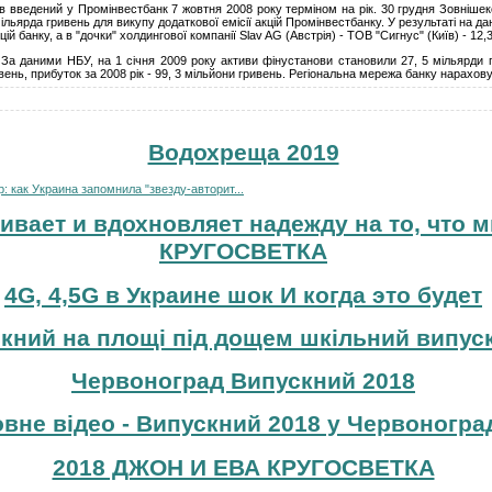
в введений у Промінвестбанк 7 жовтня 2008 року терміном на рік. 30 грудня Зовнішек
ільярда гривень для викупу додаткової емісії акцій Промінвестбанку. У результаті на 
й банку, а в "дочки" холдингової компанії Slav AG (Австрія) - ТОВ "Сигнус" (Київ) - 12,
За даними НБУ, на 1 січня 2009 року активи фінустанови становили 27, 5 мільярди г
ивень, прибуток за 2008 рік - 99, 3 мільйони гривень. Регіональна мережа банку нараховує
Водохреща 2019
 как Украина запомнила "звезду-авторит...
ивает и вдохновляет надежду на то, что м
КРУГОСВЕТКА
4G, 4,5G в Украине шок И когда это будет
кний на площі під дощем шкільний випуск
Червоноград Випускний 2018
вне відео - Випускний 2018 у Червоноград
2018 ДЖОН И ЕВА КРУГОСВЕТКА