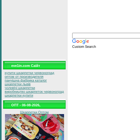
Custom Search
eve1in.com Саїйт
купити шкарпетки червоноград
оптом от производителя
панчішна фабрика каталог
шкарпетки львів
чоловічі шкарпетки
виробництво шкарпеток червоноград
шкарпетки купити
ОПТ - 06-08-2026,
Шкарпетки Оптом