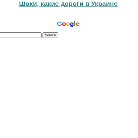
Шоки, какие дороги в Украине
G
o
o
g
l
e