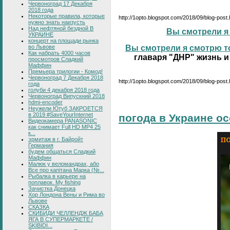
Червоноград 17 Декабря
2018 года
Некоторые правила, которые
http://1opto.blogspot.com/2018/09/blog-post
нужно знать наизусть
Над нефтяной бездной В
Вы смотрели я 
УКРАИНЕ
концерт на площади рынка
во Львове
Вы смотрели я смотрю то
Как набрать 4000 часов
главаря "ДНР" жизнь и
просмотров Сладкий
Маффин
Премьера трилогии - Комод!
Червоноград 7 Декабря 2018
http://1opto.blogspot.com/2018/09/blog-post.
года
голуби 4 декабря 2018 года
Червоноград Випускний 2018
hdmi-encoder
Неужели Ютуб ЗАКРОЕТСЯ
в 2019 #SaveYourInternet
погода в Украине о
Видеокамера PANASONIC
как снимает Full HD MP4 25
к...
эрмитаж в г. Байройт
Германия
будем общаться Сладкий
Маффин
Малюк у веломандрах, або
Все про капітана Марка (№...
Рыбалка в карьере на
поплавок. My fishing
Зачистка Донецка
Хор Лондона Вены и Рима во
Львове
СКАЗКА
СКИБИДИ ЧЕЛЛЕНДЖ БАБА
ЯГА В СУПЕРМАРКЕТЕ /
SKIBIDI...