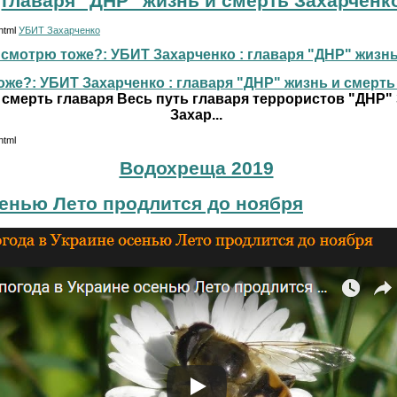
главаря "ДНР" жизнь и смерть Захарченк
.html
УБИТ Захарченко
смотрю тоже?: УБИТ Захарченко : главаря "ДНР" жизнь и
же?: УБИТ Захарченко : главаря "ДНР" жизнь и смерть г
 смерть главаря Весь путь главаря террористов "ДНР"
Захар...
html
Водохреща 2019
сенью Лето продлится до ноября