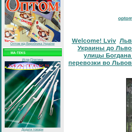
opto
Welcome! Lviv
Льв
Оптом від Виробника України
Украины до Льво
MA-TEKS
улицы Богдана
Игла-Платина
перевозки во Львов
Додати товари