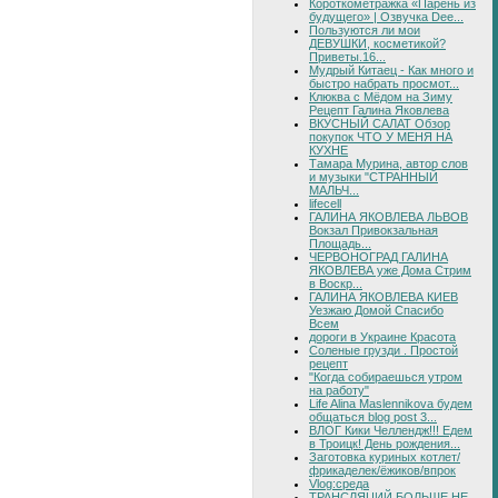
Короткометражка «Парень из
будущего» | Озвучка Dee...
Пользуются ли мои
ДЕВУШКИ, косметикой?
Приветы.16...
Мудрый Китаец - Как много и
быстро набрать просмот...
Клюква с Мёдом на Зиму
Рецепт Галина Яковлева
ВКУСНЫЙ САЛАТ Обзор
покупок ЧТО У МЕНЯ НА
КУХНЕ
Тамара Мурина, автор слов
и музыки "СТРАННЫЙ
МАЛЬЧ...
lifecell
ГАЛИНА ЯКОВЛЕВА ЛЬВОВ
Вокзал Привокзальная
Площадь...
ЧЕРВОНОГРАД ГАЛИНА
ЯКОВЛЕВА уже Дома Стрим
в Воскр...
ГАЛИНА ЯКОВЛЕВА КИЕВ
Уезжаю Домой Спасибо
Всем
дороги в Украине Красота
Соленые грузди . Простой
рецепт
"Когда собираешься утром
на работу"
Life Alina Maslennikova будем
общаться blog post 3...
ВЛОГ Кики Челлендж!!! Едем
в Троицк! День рождения...
Заготовка куриных котлет/
фрикаделек/ёжиков/впрок
Vlog:среда
ТРАНСЛЯЦИЙ БОЛЬШЕ НЕ