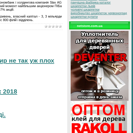
ономбанк і холдингова компанія Slav AG
панчішна фабрика каталог
даний момент найбільшим акціонером ПІБа
шкарпетки львів
37% акцій.
чоловічі шкарпетки
виробництво шкарпеток червоноград
ривень, власний капітал - 3, 3 мільярди
шкарпетки купити
 800 філій і відділень.
netstore.com.ua
ир не так уж плох
 2018
і.