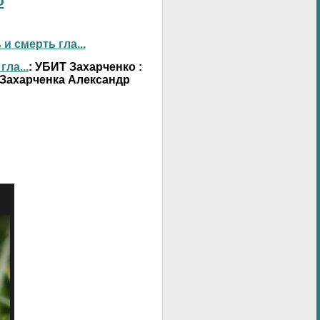
о
 смерть гла...
ла...
: УБИТ Захарченко :
 Захарченка Александр