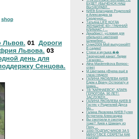
БУДЕТ //БЫЧЕНОК НАШ
ВЫЗДОРАВЛ...
КИЕВ Благодарю Родителей
и Александра за
Сердечнос...
shop
Татьяна LIFE КОГДА
ЖЕНЩИНЕ 40+ / РАННИЙ
КЛИМАКС / ...
Декабрист -условия для
обильного цветения
Шлюмберг...
о Львов.
01
Дороги
Олия2009 Мой выпускной!!!
В садике!
фрия Львова.
03
Стихи и музыка ��
Творческий канал: Лидии
дной день для
Таганово...
Alina Maslennikova Вопрос-
поддержку Сенцова.
ответ
М.Цветаева «Вчера ещё в
глаза глядел»
ГАЛИНА ЯКОВЛЕВА КИЕВ
Едем к Врачу Остеопату и
Шама...
ТВ "КАРАЧАЕВСК". КЛАРА
ГЕРЮГОВА, 90 ЛЕТ!.
ЗАСЛУЖЕН...
ГАЛИНА ЯКОВЛЕВА КИЕВ В
Гостях у Родителей Друга
Мо...
Галина Яковлева КИЕВ Гуляя
Встретила Александра
Вы смотрели я смотрю
тоже?: Киев к Шаману из
Перу ...
1000 ПОДПИСЧИКОВ ЗА 5
МИНУТ/ВСЕ СЕКРЕТЫ КАК
НАБРАТ...