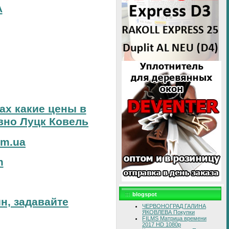
А
тах какие цены в
вно Луцк Ковель
om.ua
m
blogspot
н, задавайте
ЧЕРВОНОГРАД ГАЛИНА
ЯКОВЛЕВА Покупки
FILMS Матрица времени
2017 HD 1080p