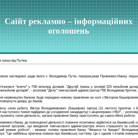
Саїйт рекламно – інформаційних
оголошень
 гроші від Путіна
овою наглядової ради якого є Володимир Путін, перерахував Промінвестбанку перші
'язалася "влити" у ПІБ мільярд доларів. "Другий транш у розмірі 325 мільйонів дол
5 мільйонів доларів", - розповів "Делу" тимчасовий адміністратор ПІБ Володимир Кротюк.
жня керівництво банком буде передано новому правлінню на чолі з Віктором Башкіровим
повернути довіру до банків.
інчу свою роботу. Віктор Володимирович (Башкіров) завтра (11 лютого) прилітає з
ця наступного тижня підійдемо до узгодження кандидатур з акціонерами і НБУ", - розпо
зупинить свою діяльність, органи правління банку приступлять до самостійної роботи.
мінвестбанку до повноцінної діяльності повинне позитивно відбитися на банківській си
лення зрозуміє, що введення тимчасового адміністратора нічого страшного за собо
ний режим роботи", - вважає голова правління банку "Фінанси та Кредит" Володим
ук: "Це найбільш приємна новина про банківську систему. Це є одним з етапів повернен