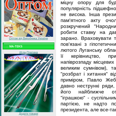
міцну опору для буд
популярність підшефно
не висока. Інша прези
пам'ятного акту очо
розкручений "Народн
робити ставку на дав
зарано. Враховувати т
Оптом від Виробника України
пов'язані з гіпотетич
MA-TEKS
лютого Луганську обла
Игла-Платина
її керівництво, пр
напіврозпаду місцевих
великим сумнівом), та
"розбрат і хитання" ві
приміром, Павло Жеб
давно нестрункі ряди,
його найближче от
"іграшкою" - суспільни
партією, не надто п
президента, але все-та
Додати товари