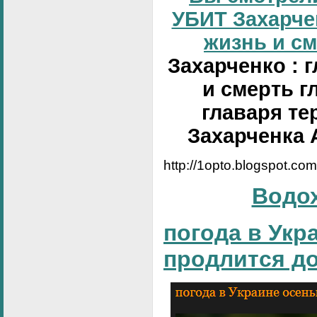
УБИТ Захарчен
жизнь и сме
Захарченко : 
и смерть г
главаря те
Захарченка 
http://1opto.blogspot.co
Водо
погода в Укр
продлится д