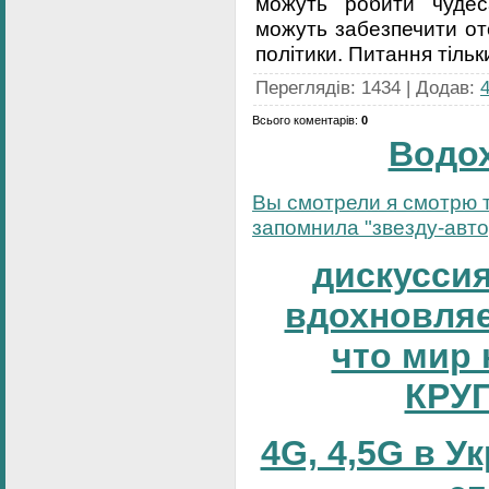
можуть робити чудес
можуть забезпечити от
політики. Питання тільк
Переглядів
:
1434
|
Додав
:
Всього коментарів
:
0
Водо
Вы смотрели я смотрю т
запомнила "звезду-автор
дискуссия
вдохновляе
что мир 
КРУ
4G, 4,5G в У