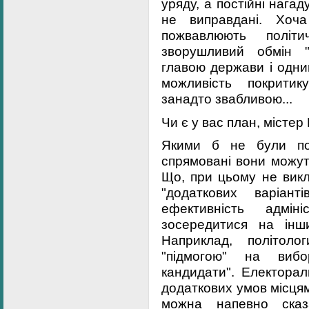
уряду, а постійні нагад
не виправдані. Хоча
пожвавлюють політи
зворушливий обмін "
главою держави і одним
можливість покритик
занадто звабливою...
Чи є у вас план, містер
Якими б не були пот
спрямовані вони можут
Що, при цьому не викл
"додаткових варіан
ефективність адміні
зосередитися на інши
Наприклад, політол
"підмогою" на вибо
кандидати". Електорал
додаткових умов місця
можна напевно сказ