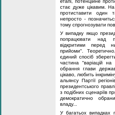
етапі, потенційне про
стає дуже цікавим. На
протиставити один т
непросто - позначитьс
тому спрогнозувати пов
У випадку якщо прези
попрацювати над пі
відкритими перед н
прийоми". Теоретичн
єдиний спосіб зберегт
частина "варіацій на 
обрання глави держа
цікаво, любить інкримі
альянсу Партії регіон
президентського правлі
з подібних сценаріїв пр
демократично обран
владу...
У багатьох випадках 