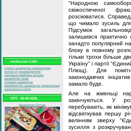
"Народною самооборо
свіжоспеченої фра
розсіюватися. Справед
що чимало зусиль для
Підсумок загальнов
залишився практично 
занадто популярний нав
блоку в повному розп
тільки трохи більше дво
eve1in.com Саїйт
Україну" і партії "Єдини
купити шкарпетки червоноград
Плющ). Для помітно
оптом от производителя
панчішна фабрика каталог
законодавчих ініціати
шкарпетки львів
замало буде.
чоловічі шкарпетки
виробництво шкарпеток червоноград
шкарпетки купити
Але на жменьці нар
ОПТ - 06-08-2026,
закінчуються. У ро
Шкарпетки Оптом
перебувають, як мінімум
відсвяткував першу рі
велінням зверху "Єд
зусилля з розкручуван