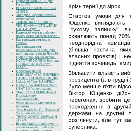
Суровая жизнь в Тундре
HistoryTVr
Крізь тернії до зірок
ВОСКРЕСНАЯ ВСТРЕЧА 4
11 2018г
Стартові умови для п
Западная Украина глазами
американца
Ющенко виглядають, м
ТЫКВА ЗАПЕЧЁННАЯ С
ЧЕСНОКОМ И СПЕЦИЯМИ
"сухому залишку" ві
ГОСТИ БУДУТ...
Крымский мост и рабская
схвалюють понад 70% 
покорность: как живут росс...
Как выращивают рис в
неоднорідна команда
Японии
Как выращивают
(більша частина яки
шампиньоны в Голландии
приглашаем в гости Леха 58
власних проектів) і н
Супер Бро! Галина Яковл...
ИСТОРИЯ УСПЕХА Виктора
підняття вочевидь "вми
Оношко. КАК в 21 стать
МИЛЛ...
ПрогулкаСпапой
Збільшити кількість ви
КУДА СВАЛИТЬ?! 5 ЛУЧШИХ
СТРАН ДЛЯ ИММИГРАЦИИ!
президента (а в грудн
Ubiquiti AirFiber 5U (AF5U)
було менше п'яти відсо
Обзор Ubiquiti AirFiber 24 от
UBNT.SU (на русском)...
Віктор Ющенко дійсн
УРА ! РОЗЫГРЫШ! Итоги !
Поздравляем
перегонах, зробити це
победителей!!!...
Филе трески с гарниром из
проходження в други
шпината
Yoga Health for life - Beware of
держави на другий т
Yoga Trainers hav...
ТВОРИ ДОБРО! МАРАФОН
розглянути, але тут з
ДОБРА!
Вкуснейший мясной рулет в
суперника.
слоёном тесте Jumbo por...
Как меня найти все мои