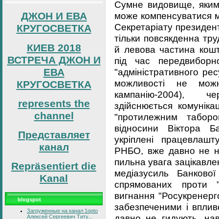
Сумне видовище, яким 
може компенсуватися м
ДЖОН И ЕВА
Секретаріату президент
КРУГОСВЕТКА
тільки повсякденна тру
КИЕВ 2018
й левова частина кошт
ВСТРЕЧА ДЖОН И
під час передвиборно
ЕВА
"адміністративного ре
можливості не мож
КРУГОСВЕТКА
кампанію-2004), ч
represents the
здійснюється комуніка
channel
"протилежним таборо
відносини Віктора Б
Представляет
укріплені працевлашт
канал
РНБО, вже давно не н
пильна увага зацікавле
Repräsentiert die
медіазусиль Банкової
Kanal
спрямованих проти "
вигнання "Росукренерго
blogspot
забезпеченими і впли
Загруженные на канал 1opto
давно не гидують, на
Алексей Сергеевич Титу...