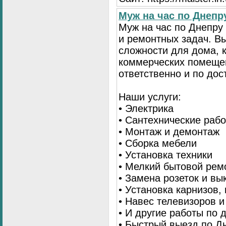
Муж на час по Днеп
Муж на час по Днепр
и ремонтных задач. 
сложности для дома, 
коммерческих помещен
ответственно и по до
Наши услуги:
• Электрика
• Сантехнические раб
• Монтаж и демонтаж
• Сборка мебели
• Установка техники
• Мелкий бытовой рем
• Замена розеток и в
• Установка карнизов,
• Навес телевизоров 
• И другие работы по
• Быстрый выезд по Д