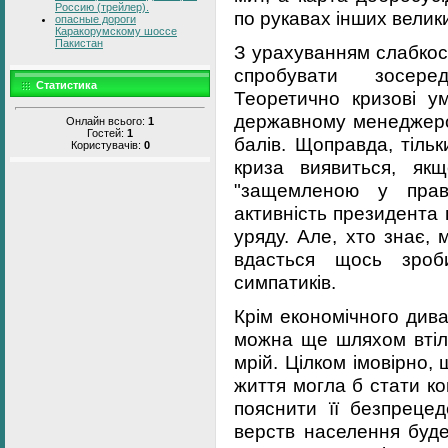
Россию (трейлер).
по рукавах інших велики
опасные дороги
Каракорумскому шоссе
Пакистан
З урахуванням слабкос
спробувати зосере
Статистика
Теоретично кризові у
державному менеджеро
Онлайн всього:
1
Гостей:
1
балів. Щоправда, тіль
Користувачів:
0
криза виявиться, як
"защемленою у права
активність президента 
уряду. Але, хто знає, 
вдасться щось зроб
симпатиків.
Крім економічного див
можна ще шляхом втіле
мрій. Цілком імовірно,
життя могла б стати к
пояснити її безпреце
верств населення буде