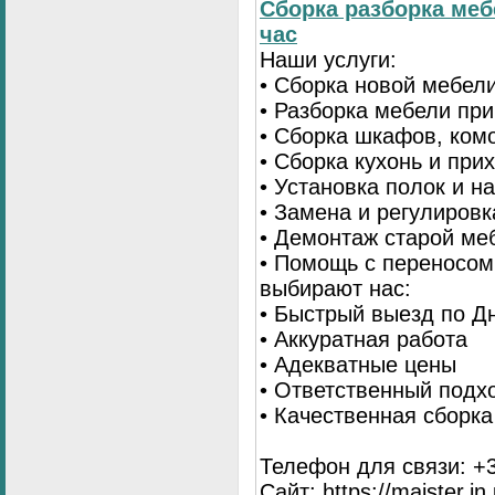
Сборка разборка меб
час
Наши услуги:
• Сборка новой мебел
• Разборка мебели пр
• Сборка шкафов, ком
• Сборка кухонь и при
• Установка полок и н
• Замена и регулиров
• Демонтаж старой ме
• Помощь с переносом
выбирают нас:
• Быстрый выезд по Д
• Аккуратная работа
• Адекватные цены
• Ответственный подх
• Качественная сборк
Телефон для связи: +3
Сайт: https://maister.in