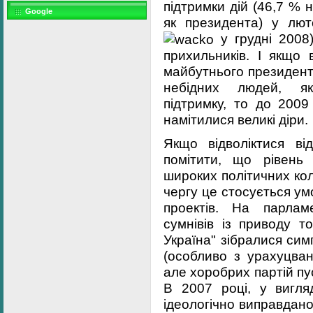
підтримки дій (46,7 %
Google
як президента) у лю
у грудні 2008)
прихильників. І якщо 
майбутнього президента
небідних людей, як
підтримку, то до 2009
намітилися великі діри.
Якщо відволіктися ві
помітити, що рівень
широких політичних ко
чергу це стосується у
проектів. На парлам
сумнівів із приводу т
Україна" зібралися си
(особливо з урахуцван
але хоробрих партій пу
В 2007 році, у вигля
ідеологічно виправдано