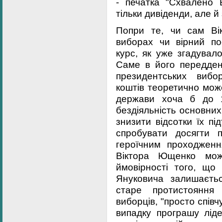
- печатка "Схвалено
тільки дивіденди, але й
Попри те, чи сам Ві
виборах чи вірний по
курс, як уже згадувал
Саме в його переддень
президентських вибо
коштів теоретично мож
держави хоча б до 15
бездіяльність основних
знизити відсотки їх пі
спробувати досягти п
героїчним проходжен
Віктора Ющенко мож
ймовірності того, що 
Януковича залишаєть
старе протистояння
виборців, "просто спів
випадку програшу ліде