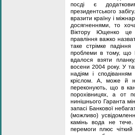
посді є додатков
президентського забіг
вразити країну і міжн
досягненнями, то хоч
Віктору Ющенко це
правління важко назва
таке стрімке падіння 
проблеми в тому, що 
вдалося взяти планк
восени 2004 року. У та
надіям і сподіванням
кріслом. А, може й ні
переконують, що в к
порохівницях, а от п
нинішнього Гаранта мін
запасі Банкової небагат
(можливо) усвідомлен
камінь вода не тече
перемоги плюс чіткий 