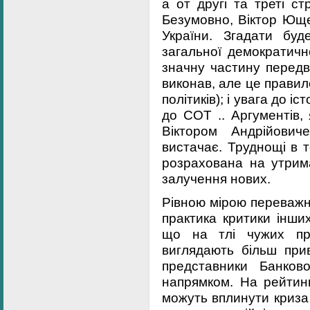
а от другі та треті ст
Безумовно, Віктор Юще
України. Згадати буд
загальної демократичн
значну частину передв
виконав, але це правил
політиків); і увага до і
до СОТ .. Аргументів,
Віктором Андрійович
вистачає. Труднощі в 
розрахована на утрима
залучення нових.
Рівною мірою переважн
практика критики інши
що на тлі чужих про
виглядають більш при
представники Банков
напрямком. На рейтин
можуть вплинути криза