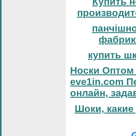
Купить н
производит
панчішн
фабрик
купить ш
Носки Оптом 
eve1in.com П
онлайн, зада
Шоки, какие