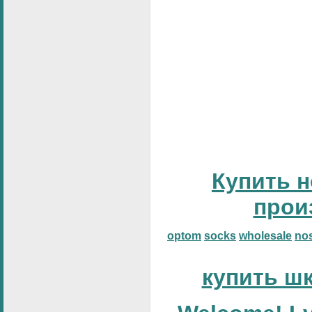
Купить н
прои
optom
socks
wholesale
no
купить ш