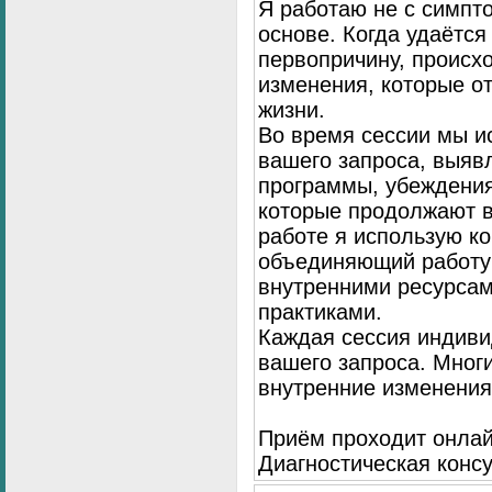
Я работаю не с симпто
основе. Когда удаётся
первопричину, происх
изменения, которые о
жизни.
Во время сессии мы и
вашего запроса, выя
программы, убеждения
которые продолжают в
работе я использую к
объединяющий работу 
внутренними ресурсам
практиками.
Каждая сессия индиви
вашего запроса. Мног
внутренние изменения
Приём проходит онлай
Диагностическая консу