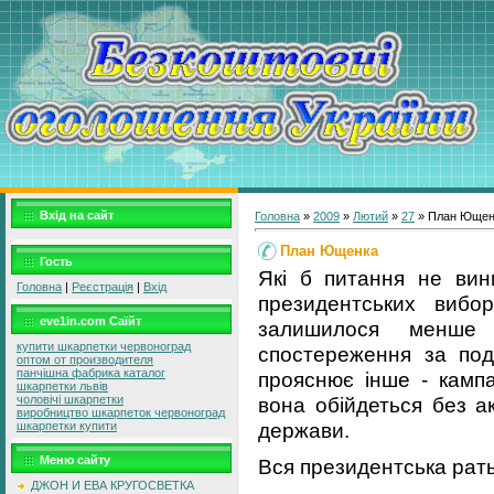
Вхід на сайт
Головна
»
2009
»
Лютий
»
27
» План Ющен
План Ющенка
Гость
Які б питання не вин
Головна
|
Реєстрація
|
Вхід
президентських вибо
eve1in.com Саїйт
залишилося менше 
купити шкарпетки червоноград
спостереження за поді
оптом от производителя
панчішна фабрика каталог
прояснює інше - кампа
шкарпетки львів
вона обійдеться без а
чоловічі шкарпетки
виробництво шкарпеток червоноград
держави.
шкарпетки купити
Меню сайту
Вся президентська рат
ДЖОН И ЕВА КРУГОСВЕТКА