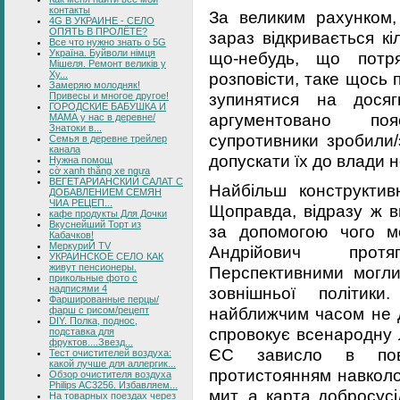
контакты
За великим рахунком,
4G В УКРАИНЕ - СЕЛО
ОПЯТЬ В ПРОЛЁТЕ?
зараз відкривається кі
Все что нужно знать о 5G
Україна. Буйволи німця
що-небудь, що потря
Мішеля. Ремонт великів у
розповісти, таке щось 
Ху...
Замеряю молодняк!
зупинятися на дося
Привесы и многое другое!
ГОРОДСКИЕ БАБУШКА И
аргументовано по
МАМА у нас в деревне/
Знатоки в...
супротивники зробили/
Семья в деревне трейлер
канала
допускати їх до влади н
Нужна помощ
cờ xanh thắng xe ngựa
ВЕГЕТАРИАНСКИЙ САЛАТ С
Найбільш конструктив
ДОБАВЛЕНИЕМ СЕМЯН
ЧИА РЕЦЕП...
Щоправда, відразу ж в
кафе продукты Для Дочки
Вкуснейший Торт из
за допомогою чого м
Кабачков!
МеркуриЙ TV
Андрійович прот
УКРАИНСКОЕ СЕЛО КАК
живут пенсионеры.
Перспективними могли
прикольные фото с
надписями 4
зовнішньої політи
Фаршированные перцы/
найближчим часом не да
фарш с рисом/рецепт
DIY. Полка, поднос,
спровокує всенародну 
подставка для
фруктов....Звезд...
ЄС зависло в повіт
Тест очистителей воздуха:
какой лучше для аллергик...
протистоянням навколо
Обзор очистителя воздуха
Philips AC3256. Избавляем...
мит, а карта добросусі
На товарных поездах через