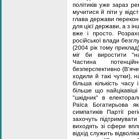
політиків уже зараз р
мучитися й піти у відст
глава держави перекон
для цієї держави, а з ін
вже і просто. Розрах
російської влади безглуз
(2004 рік тому приклад)
міг би виростити "на
Частина потенцій
безперспективно (В'яче
ходили й такі чутки), 
більша кількість часу 
більше що найцікавіші
"шкідник" в електора
Раїса Богатирьова як
симпатиків Партії рег
захочуть підтримувати
виходять зі сфери впл
відхід служить відволі