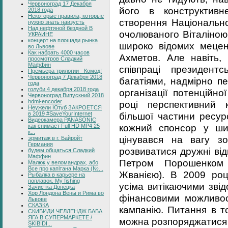
Червоноград 17 Декабря
його в конструктивн
2018 года
Некоторые правила, которые
створення Національно
нужно знать наизусть
Над нефтяной бездной В
очолюваного Віталіною
УКРАИНЕ
концерт на площади рынка
широко відомих мецена
во Львове
Как набрать 4000 часов
Ахметов. Але навіть, 
просмотров Сладкий
Маффин
співпраці президент
Премьера трилогии - Комод!
Червоноград 7 Декабря 2018
багатіями, надмірно п
года
голуби 4 декабря 2018 года
організації потенційн
Червоноград Випускний 2018
hdmi-encoder
році перспективний 
Неужели Ютуб ЗАКРОЕТСЯ
в 2019 #SaveYourInternet
більшої частини ресур
Видеокамера PANASONIC
кожний спонсор у ши
как снимает Full HD MP4 25
к...
цінувався на вагу з
эрмитаж в г. Байройт
Германия
розвиватися дружні ві
будем общаться Сладкий
Маффин
Петром Порошенком
Малюк у веломандрах, або
Все про капітана Марка (№...
Жванією). В 2009 роц
Рыбалка в карьере на
поплавок. My fishing
усіма витікаючими звід
Зачистка Донецка
Хор Лондона Вены и Рима во
фінансовими можливо
Львове
СКАЗКА
кампанію. Питання в т
СКИБИДИ ЧЕЛЛЕНДЖ БАБА
ЯГА В СУПЕРМАРКЕТЕ /
можна розпоряджатися
SKIBIDI...