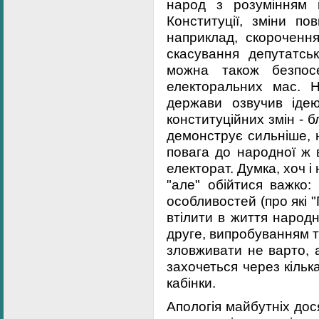
народ з розумінням 
Конституції, зміни по
наприклад, скороченн
скасування депутатськ
можна також безпосе
електоральних мас. 
держави озвучив іде
конституційних змін - б
демонструє сильніше, 
повага до народної ж 
електорат. Думка, хоч і 
"але" обійтися важко:
особливостей (про які 
втілити в життя народ
друге, випробуванням 
зловживати не варто, 
захочеться через кілька
кабінки.
Апологія майбутніх до