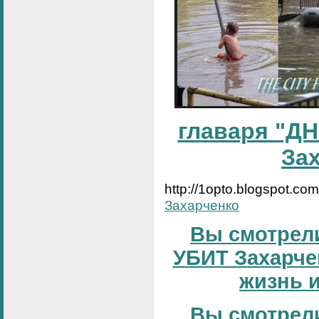
главаря "ДН
За
http://1opto.blogspot.co
Захарченко
Вы смотрели
УБИТ Захарчен
жизнь и
Вы смотрели