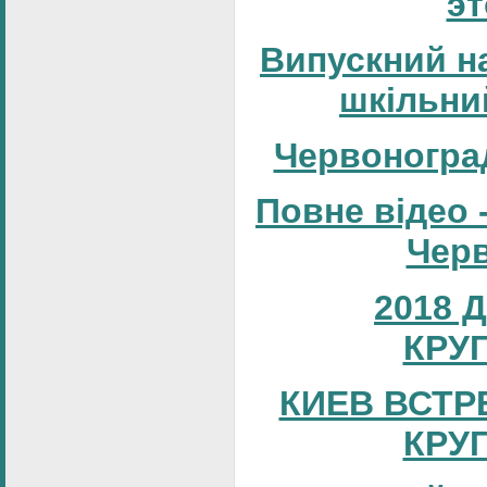
эт
Випускний н
шкільни
Червоногра
Повне відео 
Черв
2018 
КРУ
КИЕВ ВСТР
КРУ