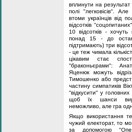
вплинути на результат
полі "легковісів". Ал
втоми українців від по
відсотків "соцопитаних
10 відсотків - хочуть
понад 15 - до остан
підтримають) три відсотк
- це теж чимала кількіс
цікавим стає спост
"браконьєрами": Ана
Яценюк можуть відріз
Тимошенко або предста
частину симпатиків Ві
"відкусити" у головних
щоб їх шанси вирі
неможливо, але гра од
Якщо використання те
чужий електорат, то м
за допомогою "Опер