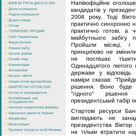
Напівофіційне оголоше
КИЕВ ВСТРЕЧА ДЖОН И ЕВА
кандидатів у президен
Доска оголошення
Подати оголошення
2008 року. Тоді Вік
Додати товари
практично синхронно н
Оптом
практично готові, а ч
ТЕРМІНОВО ПРОДАМ!
майбутнього забігу 
Саїйт Червоноград
Форум Каталог
Пройшли місяці, і п
Новини сайту
принципово не змінили
Каталог файлів
не поспішає тішити
Онлайн игры
Одинадцятого лютого в
Комментарии
Фотоальбом
держави у відповідь
Каталог сайтов
наміри сказав: "Прийд
товари оптом від виробника
рішення. Воно буде 
ШКАРПЕТКИ ОПТОМ 2020
"гідного" рішенн
Оптом от производителя
Коллаборация, или
президентський табір п
сотрудничество
панчішно-шкарпеткова фабрика
Стартові ресурси Банк
Идеальные дороги в Украине
виглядають не зана
Monetization
президентства Віктор
Монетизация
Грузовые поезда по всей Америке
не тільки втратити на