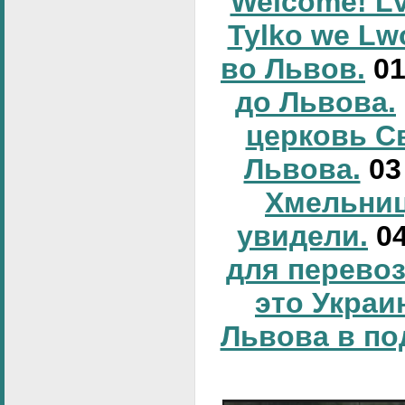
Welcome! Lv
Tylko we Lw
во Львов.
0
до Львова.
церковь С
Львова.
0
Хмельниц
увидели.
0
для перевоз
это Украи
Львова в по