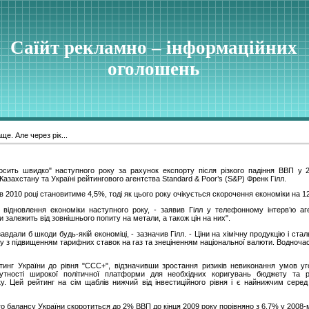
Саїйт рекламно – інформаційних
оголошень
ще. Але через рік...
осить швидко" наступного року за рахунок експорту після різкого падіння ВВП у 20
Казахстану та Україні рейтингового агентства Standard & Poor’s (S&P) Френк Гілл.
 2010 році становитиме 4,5%, тоді як цього року очікується скорочення економіки на 1
відновлення економіки наступного року, - заявив Гілл у телефонному інтерв’ю аг
залежить від зовнішнього попиту на метали, а також цін на них".
авдали б шкоди будь-якій економіці, - зазначив Гілл. - Ціни на хімічну продукцію і ста
язку з підвищенням тарифних ставок на газ та знеціненням національної валюти. Водноч
тинг України до рівня "CCC+", відзначивши зростання ризиків невиконання умов у
ідсутності широкої політичної платформи для необхідних коригувань бюджету та
ку. Цей рейтинг на сім щаблів нижчий від інвестиційного рівня і є найнижчим серед
го балансу України скоротиться до 2% ВВП до кінця 2009 року порівняно з 6,7% у 2008-