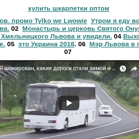
купить шкарпетки оптом
ов. промо Tylko we Lwowie
Утром я еду в
ва.
02
Монастырь и церковь Святого Ону
 Хмельницкого Львова и увидели.
04
Выхо
е.
05
это Украина 2018
. 06
Мэр Львова в 
07