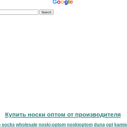
G
o
o
g
l
e
Купить носки оптом от производителя
m
socks
wholesale
noski-optom
noskioptom
duna
opt
kamis