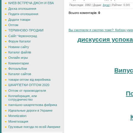
КИЕВ ВСТРЕЧА ДЖОН И ЕВА
Переглядів
:
1682
|
Додав
:
4grad
|
Рейтинг
:
0.0
/
0
Доска оголошення
Всього коментарів
:
0
Подати оголошення
Додати товари
Оптом
Вы смотрели я смотрю тоже?: Кобзон умер:
ТЕРМІНОВО ПРОДАМ!
Саїйт Червоноград
дискуссия успока
Форум Каталог
Новини сайту
Каталог файлів
Онлайн игры
Комментарии
Випус
Фотоальбом
Каталог сайтов
товари оптом від виробника
ШКАРПЕТКИ ОПТОМ 2020
Оптом от производителя
По
Коллаборация, или
сотрудничество
панчішно-шкарпеткова фабрика
Идеальные дороги в Украине
Monetization
Монетизация
Грузовые поезда по всей Америке