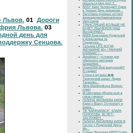
общаться blog post 3...
ВЛОГ Кики Челлендж!!! Едем
в Троицк! День рождения...
Заготовка куриных котлет/
фрикаделек/ёжиков/впрок
о Львов.
01
Дороги
Vlog:среда
ТРАНСЛЯЦИЙ БОЛЬШЕ НЕ
фрия Львова.
03
БУДЕТ //БЫЧЕНОК НАШ
ВЫЗДОРАВЛ...
дной день для
КИЕВ Благодарю Родителей
и Александра за
поддержку Сенцова.
Сердечнос...
Татьяна LIFE КОГДА
ЖЕНЩИНЕ 40+ / РАННИЙ
КЛИМАКС / ...
Декабрист -условия для
обильного цветения
Шлюмберг...
Олия2009 Мой выпускной!!!
В садике!
Стихи и музыка ��
Творческий канал: Лидии
Таганово...
Alina Maslennikova Вопрос-
ответ
М.Цветаева «Вчера ещё в
глаза глядел»
ГАЛИНА ЯКОВЛЕВА КИЕВ
Едем к Врачу Остеопату и
Шама...
ТВ "КАРАЧАЕВСК". КЛАРА
ГЕРЮГОВА, 90 ЛЕТ!.
ЗАСЛУЖЕН...
ГАЛИНА ЯКОВЛЕВА КИЕВ В
Гостях у Родителей Друга
Мо...
Галина Яковлева КИЕВ Гуляя