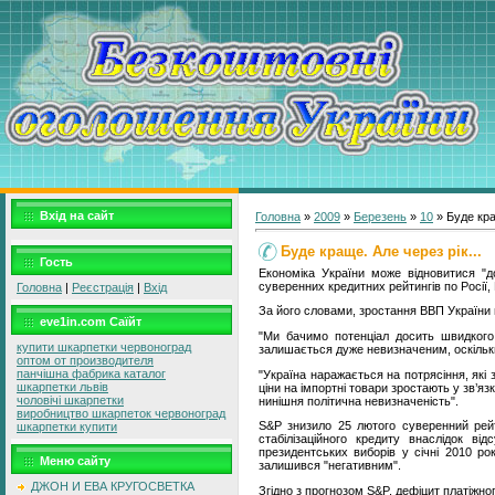
Вхід на сайт
Головна
»
2009
»
Березень
»
10
» Буде кра
Буде краще. Але через рік...
Гость
Економіка України може відновитися "д
суверенних кредитних рейтингів по Росії, 
Головна
|
Реєстрація
|
Вхід
За його словами, зростання ВВП України в
eve1in.com Саїйт
"Ми бачимо потенціал досить швидкого 
купити шкарпетки червоноград
залишається дуже невизначеним, оскільки 
оптом от производителя
панчішна фабрика каталог
"Україна наражається на потрясіння, які з
шкарпетки львів
ціни на імпортні товари зростають у зв’
чоловічі шкарпетки
нинішня політична невизначеність".
виробництво шкарпеток червоноград
S&P знизило 25 лютого суверенний рей
шкарпетки купити
стабілізаційного кредиту внаслідок в
президентських виборів у січні 2010 ро
Меню сайту
залишився "негативним".
ДЖОН И ЕВА КРУГОСВЕТКА
Згідно з прогнозом S&P, дефіцит платіжно