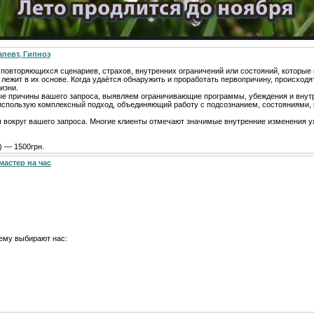
апевт, Гипноз
т повторяющихся сценариев, страхов, внутренних ограничений или состояний, которы
 лежит в их основе. Когда удаётся обнаружить и проработать первопричину, происходя
изни.
ые причины вашего запроса, выявляем ограничивающие программы, убеждения и внут
я использую комплексный подход, объединяющий работу с подсознанием, состояниями,
я вокруг вашего запроса. Многие клиенты отмечают значимые внутренние изменения у
) — 1500грн.
мастер на час
ему выбирают нас: