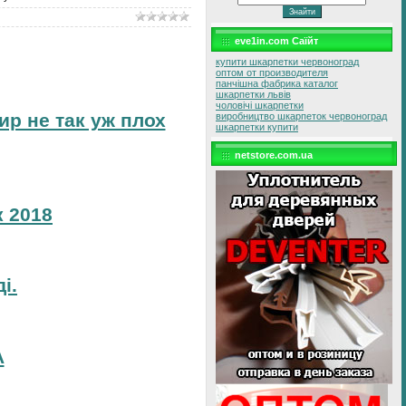
eve1in.com Саїйт
купити шкарпетки червоноград
оптом от производителя
панчішна фабрика каталог
шкарпетки львів
чоловічі шкарпетки
ир не так уж плох
виробництво шкарпеток червоноград
шкарпетки купити
netstore.com.ua
 2018
і.
А