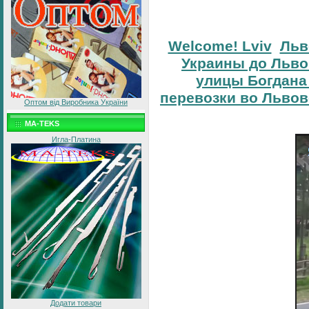
Welcome! Lviv
Льв
Украины до Льво
улицы Богдана
перевозки во Львов
Оптом від Виробника України
MA-TEKS
Игла-Платина
Додати товари