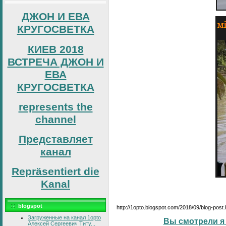
ДЖОН И ЕВА
КРУГОСВЕТКА
КИЕВ 2018
ВСТРЕЧА ДЖОН И
ЕВА
КРУГОСВЕТКА
represents the
channel
Представляет
канал
Repräsentiert die
Kanal
blogspot
http://1opto.blogspot.com/2018/09/blog-post
Загруженные на канал 1opto
Вы смотрели я 
Алексей Сергеевич Титу...