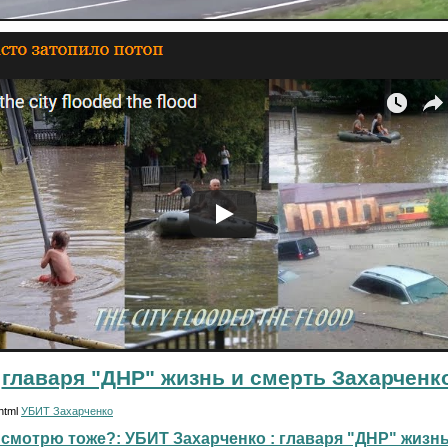
главаря "ДНР" жизнь и смерть Захарченк
.html
УБИТ Захарченко
смотрю тоже?: УБИТ Захарченко : главаря "ДНР" жизнь и