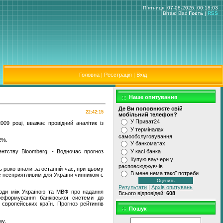
П`ятниця, 07-08-2026, 00:18:03
Вітаю Вас
Гость
|
RSS
Головна
|
Реєстрація
|
Вхід
Наше опитування
Де Ви поповнюєте свiй
22:42:15
мобiльний телефон?
У Приват24
09 році, вважає провідний аналітик із
У термiналах
самообслуговування
2%.
У банкоматах
ентству Bloomberg. - Водночас прогноз
У касi банка
Купую ваучери у
расповсюджувчiв
ль різко впали за останній час, при цьому
В мене нема такої потреби
ас несприятливим для України чинником є
Результати
|
Архів опитувань
годи між Україною та МВФ про надання
Всього відповідей:
608
 реформування банківської системи до
 європейських країн. Прогноз рейтингів
Пошук
му.