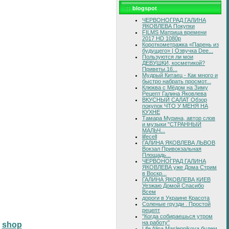
blogspot
ЧЕРВОНОГРАД ГАЛИНА
ЯКОВЛЕВА Покупки
FILMS Матрица времени
2017 HD 1080p
Короткометражка «Парень из
будущего» | Озвучка Dee...
Пользуются ли мои
ДЕВУШКИ, косметикой?
Приветы.16...
Мудрый Китаец - Как много и
быстро набрать просмот...
Клюква с Мёдом на Зиму
Рецепт Галина Яковлева
ВКУСНЫЙ САЛАТ Обзор
покупок ЧТО У МЕНЯ НА
КУХНЕ
Тамара Мурина, автор слов
и музыки "СТРАННЫЙ
МАЛЬЧ...
lifecell
ГАЛИНА ЯКОВЛЕВА ЛЬВОВ
Вокзал Привокзальная
Площадь...
ЧЕРВОНОГРАД ГАЛИНА
ЯКОВЛЕВА уже Дома Стрим
в Воскр...
ГАЛИНА ЯКОВЛЕВА КИЕВ
Уезжаю Домой Спасибо
Всем
дороги в Украине Красота
Соленые грузди . Простой
рецепт
"Когда собираешься утром
на работу"
shop
Life Alina Maslennikova будем