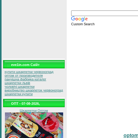
Custom Search
eve1in.com Саїйт
купити шкарпетки червоноград
оптом от производителя
панчішна фабрика каталог
шкарпетки львів
чоловічі шкарпетки
виробництво шкарпеток червоноград
шкарпетки купити
ОПТ - 07-08-2026,
Шкарпетки Оптом
opto