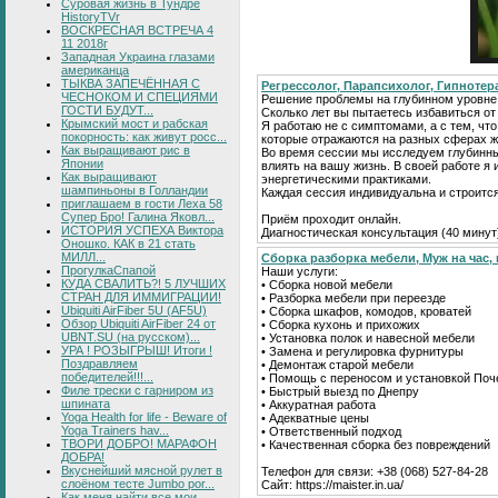
Суровая жизнь в Тундре
HistoryTVr
ВОСКРЕСНАЯ ВСТРЕЧА 4
11 2018г
Западная Украина глазами
американца
ТЫКВА ЗАПЕЧЁННАЯ С
Регрессолог, Парапсихолог, Гипнотер
ЧЕСНОКОМ И СПЕЦИЯМИ
Решение проблемы на глубинном уровне
ГОСТИ БУДУТ...
Сколько лет вы пытаетесь избавиться о
Крымский мост и рабская
Я работаю не с симптомами, а с тем, что
покорность: как живут росс...
которые отражаются на разных сферах ж
Как выращивают рис в
Во время сессии мы исследуем глубинн
Японии
влиять на вашу жизнь. В своей работе 
Как выращивают
энергетическими практиками.
шампиньоны в Голландии
Каждая сессия индивидуальна и строитс
приглашаем в гости Леха 58
Супер Бро! Галина Яковл...
Приём проходит онлайн.
ИСТОРИЯ УСПЕХА Виктора
Диагностическая консультация (40 минут
Оношко. КАК в 21 стать
МИЛЛ...
Сборка разборка мебели, Муж на час, 
ПрогулкаСпапой
Наши услуги:
КУДА СВАЛИТЬ?! 5 ЛУЧШИХ
• Сборка новой мебели
СТРАН ДЛЯ ИММИГРАЦИИ!
• Разборка мебели при переезде
Ubiquiti AirFiber 5U (AF5U)
• Сборка шкафов, комодов, кроватей
Обзор Ubiquiti AirFiber 24 от
• Сборка кухонь и прихожих
UBNT.SU (на русском)...
• Установка полок и навесной мебели
УРА ! РОЗЫГРЫШ! Итоги !
• Замена и регулировка фурнитуры
Поздравляем
• Демонтаж старой мебели
победителей!!!...
• Помощь с переносом и установкой Поч
Филе трески с гарниром из
• Быстрый выезд по Днепру
шпината
• Аккуратная работа
Yoga Health for life - Beware of
• Адекватные цены
Yoga Trainers hav...
• Ответственный подход
ТВОРИ ДОБРО! МАРАФОН
• Качественная сборка без повреждений
ДОБРА!
Вкуснейший мясной рулет в
Телефон для связи: +38 (068) 527-84-28
слоёном тесте Jumbo por...
Сайт: https://maister.in.ua/
Как меня найти все мои