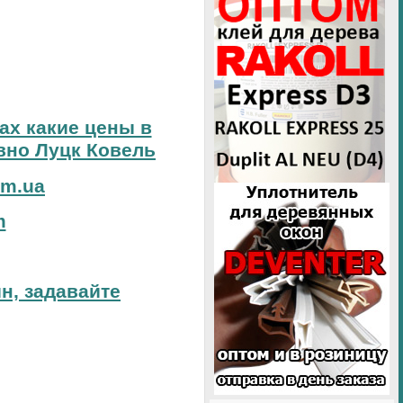
тах какие цены в
вно Луцк Ковель
om.ua
m
н, задавайте