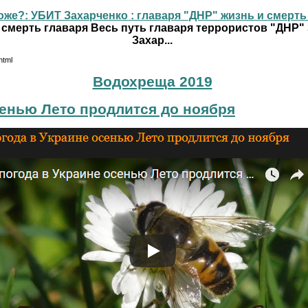
же?: УБИТ Захарченко : главаря "ДНР" жизнь и смерть г
 смерть главаря Весь путь главаря террористов "ДНР"
Захар...
html
Водохреща 2019
сенью Лето продлится до ноября