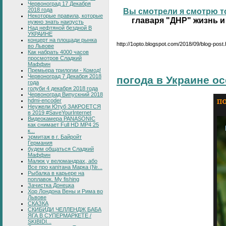
Червоноград 17 Декабря
2018 года
Вы смотрели я смотрю то
Некоторые правила, которые
главаря "ДНР" жизнь и
нужно знать наизусть
Над нефтяной бездной В
УКРАИНЕ
концерт на площади рынка
http://1opto.blogspot.com/2018/09/blog-post.
во Львове
Как набрать 4000 часов
просмотров Сладкий
Маффин
Премьера трилогии - Комод!
Червоноград 7 Декабря 2018
погода в Украине о
года
голуби 4 декабря 2018 года
Червоноград Випускний 2018
hdmi-encoder
Неужели Ютуб ЗАКРОЕТСЯ
в 2019 #SaveYourInternet
Видеокамера PANASONIC
как снимает Full HD MP4 25
к...
эрмитаж в г. Байройт
Германия
будем общаться Сладкий
Маффин
Малюк у веломандрах, або
Все про капітана Марка (№...
Рыбалка в карьере на
поплавок. My fishing
Зачистка Донецка
Хор Лондона Вены и Рима во
Львове
СКАЗКА
СКИБИДИ ЧЕЛЛЕНДЖ БАБА
ЯГА В СУПЕРМАРКЕТЕ /
SKIBIDI...