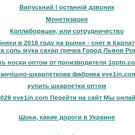
Випускний і останній дзвоник
Монетизация
Коллаборация, или сотрудничество
бники в 2018 году на рынке - снег в Карпа
а соль мука сахар гречка Город Львов Ро
ть носки оптом от производителя 1opto.c
панчішно-шкарпеткова фабрика eve1in.co
купить шкарпетки оптом
026 eve1in.com Перейти на сайт Мы онлай
Шоки, какие дороги в Украине