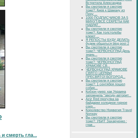
Встретила Александра
Вы смотрели я смотрю
тоже?: Киев к Шаману из
Перу ...
1000 ПОДПИСЧИКОВ ЗА 5
МИНУТ/ВСЕ СЕКРЕТЫ КАК
НАБРАТ...
Вы смотрели я смотрю
тоже?: Как толстолобы
клюют ...
Я РЕПОСТЫ БУДУ ДЕЛАТЬ
будем общаться blog post 2
Вы смотрели я смотрю
тоже?: ЧЕРВОНОГРАД День
знань...
Вы смотрели я смотрю
тоже?: ЧЕРВОНОГРАД
ХРАМОВЕ СВ...
ЧЕРВОНОГРАД ХРАМОВЕ
СВЯТО ЦЕРКВИ
ПРЕСВЯТОЇ БОГОРОД...
Вы смотрели я смотрю
тоже?: 1 сентября пошел
собир...
Кобзон умер: как Украина
запомнила "звезду-авторит...
Aziz Red прогулка на
байдарке холодное горное
озер...
Королевство Норвегия Travel
Norway
о
Вы смотрели я смотрю
тоже?: УБИТ Захарченко :
глав...
 смерть гла...