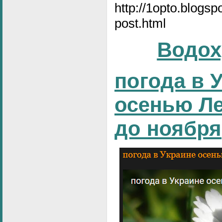
http://1opto.blogs
post.html
Водох
погода в 
осенью Ле
до ноября