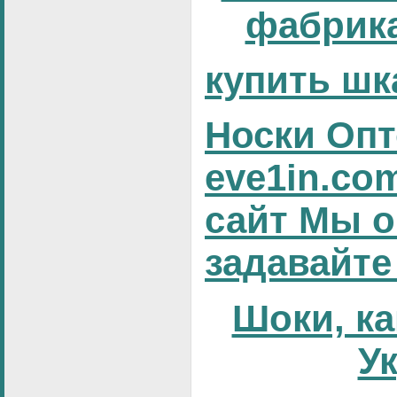
фабрика
купить шк
Носки Опт
eve1in.co
сайт Мы о
задавайте
Шоки, ка
У