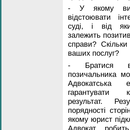
- У якому вип
відстоювати ін
суді, і від як
залежить позитив
справи? Скільки
ваших послуг?
- Братися ві
позичальника мо
Адвокатська 
гарантувати к
результат. Ре
порядності сторі
якому юрист підк
Адвокат робит