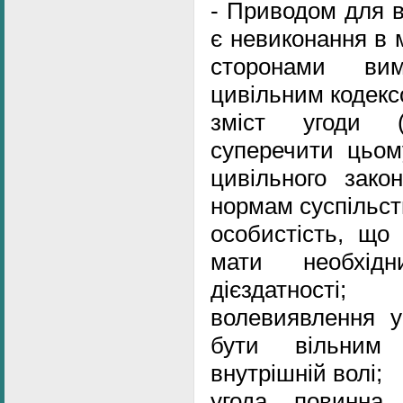
- Приводом для в
є невиконання в 
сторонами вим
цивільним кодекс
зміст угоди 
суперечити цьом
цивільного зако
нормам суспільст
особистість, що 
мати необхідн
дієздатності;
волевиявлення у
бути вільним 
внутрішній волі;
угода повинна