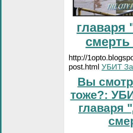
главаря 
смерть
http://1opto.blogs
post.html
УБИТ За
Вы смотр
тоже?: УБИ
главаря 
смер