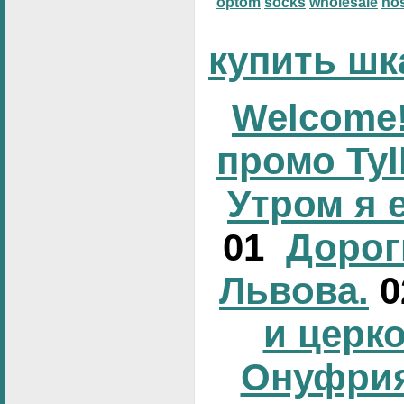
optom
socks
wholesale
no
купить шк
Welcome!
промо Tyl
Утром я 
01
Дорог
Львова.
и церк
Онуфрия