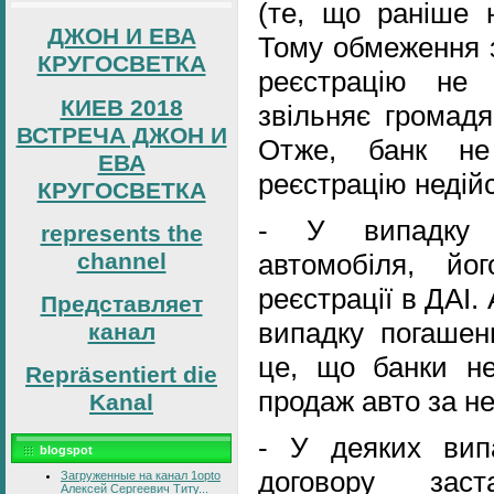
(те, що раніше 
ДЖОН И ЕВА
Тому обмеження 
КРУГОСВЕТКА
реєстрацію не
КИЕВ 2018
звільняє громадя
ВСТРЕЧА ДЖОН И
Отже, банк не
ЕВА
реєстрацію недій
КРУГОСВЕТКА
- У випадку п
represents the
channel
автомобіля, йо
реєстрації в ДАІ.
Представляет
випадку погашен
канал
це, що банки н
Repräsentiert die
продаж авто за н
Kanal
- У деяких вип
blogspot
договору зас
Загруженные на канал 1opto
Алексей Сергеевич Титу...