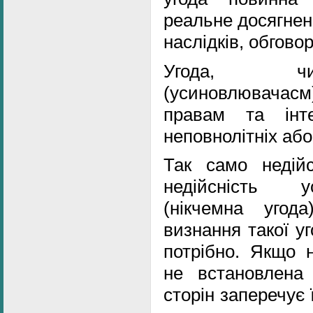
реальне досягнен
наслідків, обгово
Угода, чи
(усиновлювачасм
правам та інте
неповнолітніх або
Так само недій
недійсність у
(нікчемна угод
визнання такої у
потрібно. Якщо н
не встановлена
сторін заперечує ї