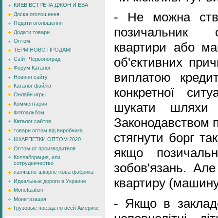
КИЕВ ВСТРЕЧА ДЖОН И ЕВА
- Не можна ств
Доска оголошення
Подати оголошення
позичальник о
Додати товари
Оптом
квартири або ма
ТЕРМІНОВО ПРОДАМ!
об'єктивних при
Саїйт Червоноград
Форум Каталог
виплатою кредит
Новини сайту
Каталог файлів
конкретної ситу
Онлайн игры
шукати шляхи 
Комментарии
Фотоальбом
Законодавством п
Каталог сайтов
товари оптом від виробника
стягнути борг та
ШКАРПЕТКИ ОПТОМ 2020
Оптом от производителя
якщо позичаль
Коллаборация, или
сотрудничество
зобов'язань. Ал
панчішно-шкарпеткова фабрика
квартиру (машину
Идеальные дороги в Украине
Monetization
Монетизация
- Якщо в закладе
Грузовые поезда по всей Америке