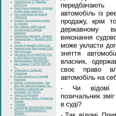
Червоноград 17 Декабря
передбачають
2018 года
Некоторые правила, которые
автомобіль із ре
нужно знать наизусть
Над нефтяной бездной В
УКРАИНЕ
продажу, крім т
концерт на площади рынка
во Львове
Как набрать 4000 часов
державному в
просмотров Сладкий
Маффин
виконання судово
Премьера трилогии - Комод!
Червоноград 7 Декабря 2018
года
може укласти дог
голуби 4 декабря 2018 года
Червоноград Випускний 2018
зняття автомоб
hdmi-encoder
Неужели Ютуб ЗАКРОЕТСЯ
в 2019 #SaveYourInternet
власник, одерж
Видеокамера PANASONIC
как снимает Full HD MP4 25
своє право вла
к...
эрмитаж в г. Байройт
Германия
автомобіль на се
будем общаться Сладкий
Маффин
Малюк у веломандрах, або
Все про капітана Марка (№...
- Чи відомі 
Рыбалка в карьере на
поплавок. My fishing
позичальник зміг
Зачистка Донецка
Хор Лондона Вены и Рима во
Львове
в суді?
СКАЗКА
СКИБИДИ ЧЕЛЛЕНДЖ БАБА
ЯГА В СУПЕРМАРКЕТЕ /
- Так, відомі. Пр
SKIBIDI...