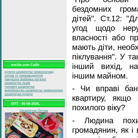
бездомних гром
дітей". Ст.12: "
угод щодо нер
власності або п
мають діти, необхі
піклування". У т
інший вихід, на
eve1in.com Саїйт
купити шкарпетки червоноград
іншим майном.
оптом от производителя
панчішна фабрика каталог
шкарпетки львів
- Чи вправі бан
чоловічі шкарпетки
виробництво шкарпеток червоноград
шкарпетки купити
квартиру, якщо
ОПТ - 06-08-2026,
похилого віку?
Шкарпетки Оптом
- Людина похи
громадянин, як і 