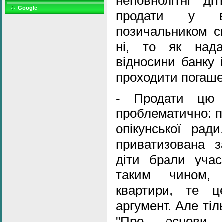
неповнолітні ді
Google
продати у ви
позичальником с
ні, то як нада
відносини банку 
проходити погаше
- Продати цю 
проблематично: п
опікунської рад
приватизована з
діти брали учас
таким чином, 
квартири, те 
аргумент. Але тіл
"Про основи с