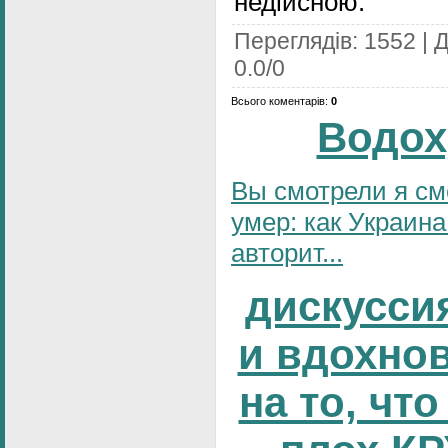
недійсною.
Переглядів
:
1552
|
Д
0.0
/
0
Всього коментарів
:
0
Водох
Вы смотрели я см
умер: как Украина
авторит...
дискусси
и вдохно
на то, что