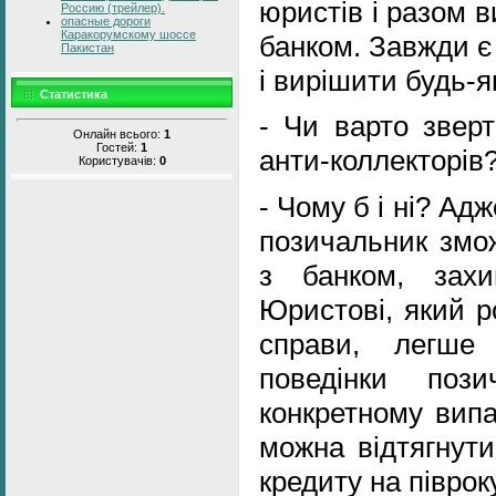
юристів і разом 
Россию (трейлер).
опасные дороги
Каракорумскому шоссе
банком. Завжди є
Пакистан
і вирішити будь-я
Статистика
- Чи варто звер
Онлайн всього:
1
Гостей:
1
анти-коллекторів
Користувачів:
0
- Чому б і ні? Ад
позичальник змо
з банком, захи
Юристові, який р
справи, легше 
поведінки поз
конкретному випа
можна відтягнути
кредиту на півроку