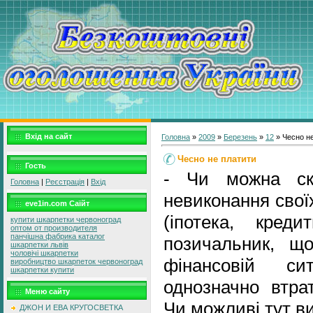
Вхід на сайт
Головна
»
2009
»
Березень
»
12
» Чесно н
Чесно не платити
Гость
- Чи можна ск
Головна
|
Реєстрація
|
Вхід
невиконання свої
eve1in.com Саїйт
(іпотека, кред
купити шкарпетки червоноград
оптом от производителя
панчішна фабрика каталог
позичальник, щ
шкарпетки львів
чоловічі шкарпетки
фінансовій си
виробництво шкарпеток червоноград
шкарпетки купити
однозначно втра
Меню сайту
Чи можливі тут в
ДЖОН И ЕВА КРУГОСВЕТКА