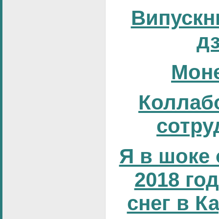
Випускни
д
Мон
Коллаб
сотру
Я в шоке 
2018 год
снег в К