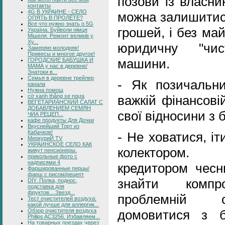
позови із власни
контакты
4G В УКРАИНЕ - СЕЛО
можна залишитися
ОПЯТЬ В ПРОЛЁТЕ?
Все что нужно знать о 5G
грошей, і без ма
Україна. Буйволи німця
Мішеля. Ремонт великів у
Ху...
юридичну "чис
Замеряю молодняк!
Привесы и многое другое!
машини.
ГОРОДСКИЕ БАБУШКА И
МАМА у нас в деревне/
Знатоки в...
Семья в деревне трейлер
- Як позичальни
канала
Нужна помощ
cờ xanh thắng xe ngựa
важкій фінансові
ВЕГЕТАРИАНСКИЙ САЛАТ С
ДОБАВЛЕНИЕМ СЕМЯН
свої відносини з 
ЧИА РЕЦЕП...
кафе продукты Для Дочки
Вкуснейший Торт из
Кабачков!
- Не ховатися, іт
МеркуриЙ TV
УКРАИНСКОЕ СЕЛО КАК
колектором.
живут пенсионеры.
прикольные фото с
надписями 4
кредитором чесн
Фаршированные перцы/
фарш с рисом/рецепт
знайти комп
DIY. Полка, поднос,
подставка для
фруктов....Звезд...
проблемній с
Тест очистителей воздуха:
какой лучше для аллергик...
домовитися з б
Обзор очистителя воздуха
Philips AC3256. Избавляем...
На товарных поездах через