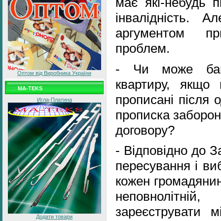
має які-небудь п
інвалідність. 
аргументом пр
проблем.
- Чи може бан
Оптом від Виробника України
квартиру, якщо 
MA-TEKS
прописані після 
Игла-Платина
прописка заборон
договору?
- Відповідно до 
пересування і ви
кожен громадянин
неповнолітн
зареєструвати м
Додати товари