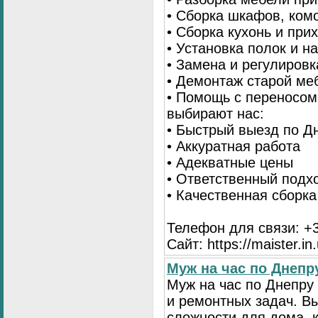
• Сборка шкафов, ком
• Сборка кухонь и при
• Установка полок и н
• Замена и регулиров
• Демонтаж старой ме
• Помощь с переносом
выбирают нас:
• Быстрый выезд по Д
• Аккуратная работа
• Адекватные цены
• Ответственный подх
• Качественная сборк
Телефон для связи: +3
Сайт: https://maister.in
Муж на час по Днеп
Муж на час по Днепр
и ремонтных задач. 
сложности для дома, 