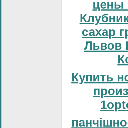
цены 
Клубник
сахар г
Львов 
К
Купить н
прои
1opt
панчішно