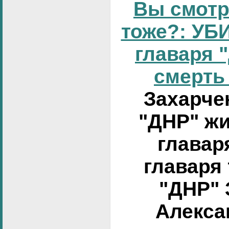
Вы смотр
тоже?: УБИ
главаря 
смерть 
Захарчен
"ДНР" жи
главар
главаря
"ДНР" 
Алексан