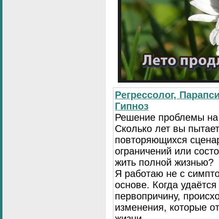
Регрессолог, Парапси
Гипноз
Решение проблемы на
Сколько лет вы пытает
повторяющихся сценар
ограничений или сост
жить полной жизнью?
Я работаю не с симпто
основе. Когда удаётся
первопричину, происх
изменения, которые о
жизни.