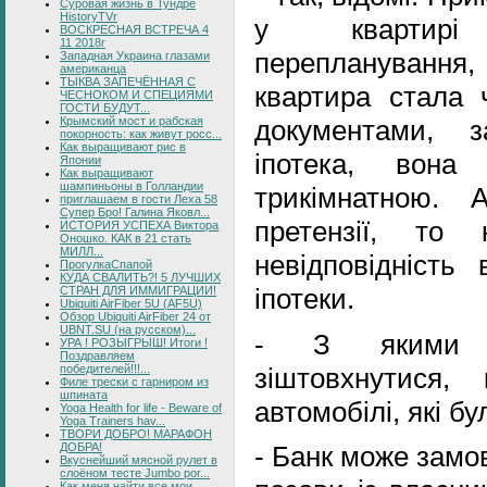
Суровая жизнь в Тундре
HistoryTVr
у квартирі
ВОСКРЕСНАЯ ВСТРЕЧА 4
11 2018г
перепланування, 
Западная Украина глазами
американца
ТЫКВА ЗАПЕЧЁННАЯ С
квартира стала 
ЧЕСНОКОМ И СПЕЦИЯМИ
ГОСТИ БУДУТ...
Крымский мост и рабская
документами, 
покорность: как живут росс...
Как выращивают рис в
іпотека, вон
Японии
Как выращивают
шампиньоны в Голландии
трикімнатною.
приглашаем в гости Леха 58
Супер Бро! Галина Яковл...
претензії, то
ИСТОРИЯ УСПЕХА Виктора
Оношко. КАК в 21 стать
МИЛЛ...
невідповідність
ПрогулкаСпапой
КУДА СВАЛИТЬ?! 5 ЛУЧШИХ
іпотеки.
СТРАН ДЛЯ ИММИГРАЦИИ!
Ubiquiti AirFiber 5U (AF5U)
Обзор Ubiquiti AirFiber 24 от
UBNT.SU (на русском)...
- З якими 
УРА ! РОЗЫГРЫШ! Итоги !
Поздравляем
зіштовхнутися,
победителей!!!...
Филе трески с гарниром из
шпината
автомобілі, які бу
Yoga Health for life - Beware of
Yoga Trainers hav...
ТВОРИ ДОБРО! МАРАФОН
ДОБРА!
- Банк може замов
Вкуснейший мясной рулет в
слоёном тесте Jumbo por...
Как меня найти все мои