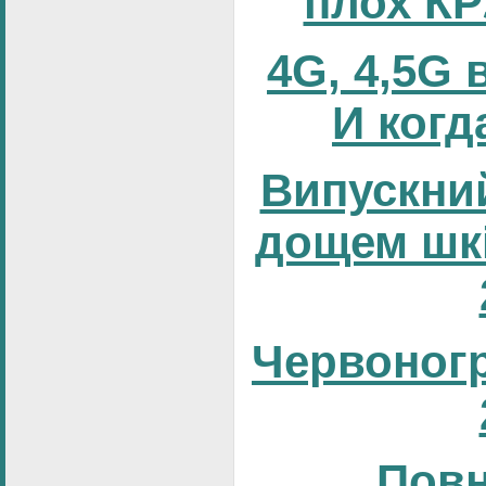
плох К
4G, 4,5G 
И когд
Випускний
дощем шк
Червоног
Повн