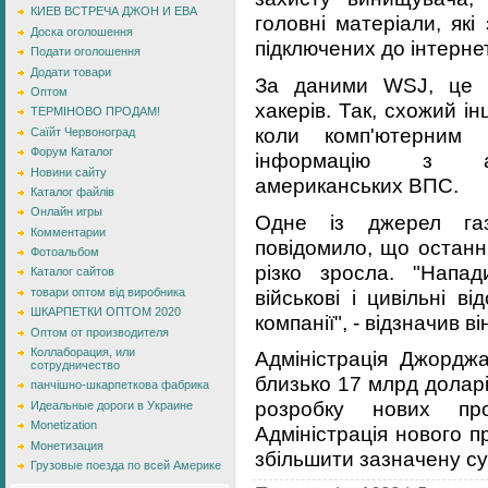
КИЕВ ВСТРЕЧА ДЖОН И ЕВА
головні матеріали, які
Доска оголошення
підключених до інтернет
Подати оголошення
Додати товари
За даними WSJ, це 
Оптом
хакерів. Так, схожий і
ТЕРМІНОВО ПРОДАМ!
коли комп'ютерним 
Саїйт Червоноград
Форум Каталог
інформацію з аві
Новини сайту
американських ВПС.
Каталог файлів
Онлайн игры
Одне із джерел газ
Комментарии
повідомило, що останні
Фотоальбом
різко зросла. "Напа
Каталог сайтов
військові і цивільні в
товари оптом від виробника
ШКАРПЕТКИ ОПТОМ 2020
компанії", - відзначив ві
Оптом от производителя
Коллаборация, или
Адміністрація Джордж
сотрудничество
близько 17 млрд долар
панчішно-шкарпеткова фабрика
розробку нових про
Идеальные дороги в Украине
Monetization
Адміністрація нового 
Монетизация
збільшити зазначену су
Грузовые поезда по всей Америке