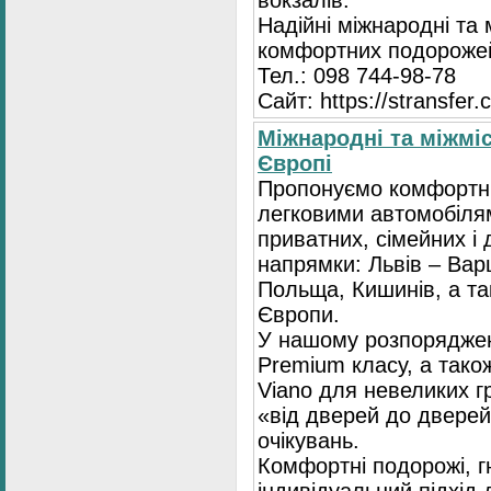
вокзалів.
Надійні міжнародні та
комфортних подорожей
Тел.: 098 744-98-78
Сайт: https://stransfer.
Міжнародні та міжміс
Європі
Пропонуємо комфортні
легковими автомобіля
приватних, сімейних і 
напрямки: Львів – Варш
Польща, Кишинів, а так
Європи.
У нашому розпоряджен
Premium класу, а тако
Viano для невеликих 
«від дверей до дверей
очікувань.
Комфортні подорожі, г