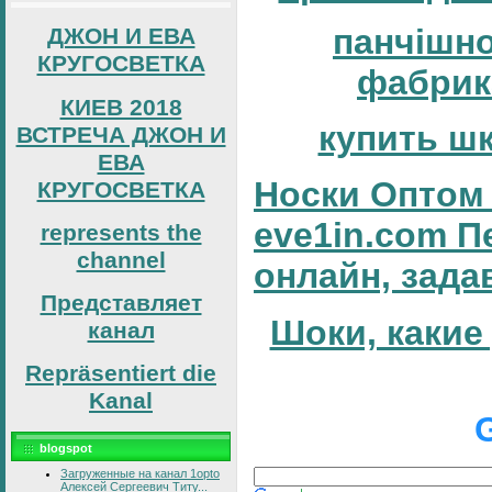
панчішн
ДЖОН И ЕВА
КРУГОСВЕТКА
фабрик
КИЕВ 2018
купить ш
ВСТРЕЧА ДЖОН И
ЕВА
Носки Оптом 
КРУГОСВЕТКА
eve1in.com П
represents the
channel
онлайн, зада
Представляет
Шоки, какие
канал
Repräsentiert die
Kanal
blogspot
Загруженные на канал 1opto
Алексей Сергеевич Титу...