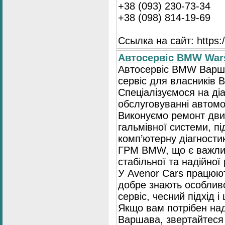
+38 (093) 230-73-34
+38 (098) 814-19-69
Ссылка на сайт: https://
Автосервіс BMW War
Автосервіс BMW Варша
сервіс для власників 
Спеціалізуємося на діа
обслуговуванні автомо
Виконуємо ремонт двиг
гальмівної системи, пі
комп’ютерну діагностик
ГРМ BMW, що є важли
стабільної та надійної
У Avenor Cars працюют
добре знають особлив
сервіс, чесний підхід 
Якщо вам потрібен на
Варшава, звертайтеся 