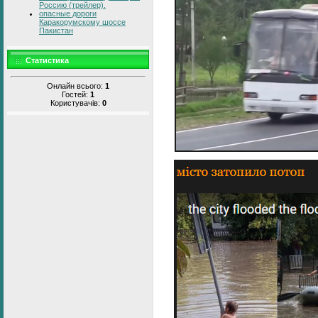
Россию (трейлер).
опасные дороги
Каракорумскому шоссе
Пакистан
Статистика
Онлайн всього:
1
Гостей:
1
Користувачів:
0