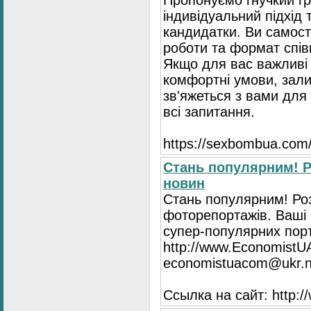
Пропонуємо гнучкий гр
індивідуальний підхід 
кандидатки. Ви самост
роботи та формат спів
Якщо для вас важливі 
комфортні умови, зали
зв'яжеться з вами для 
всі запитання.
https://seхbombua.com/
Стань популярним! Р
новин
Стань популярним! Роз
фоторепортажів. Ваші 
супер-популярних порта
http://www.EconomistU
economistuacom@ukr.n
Ссылка на сайт: http: