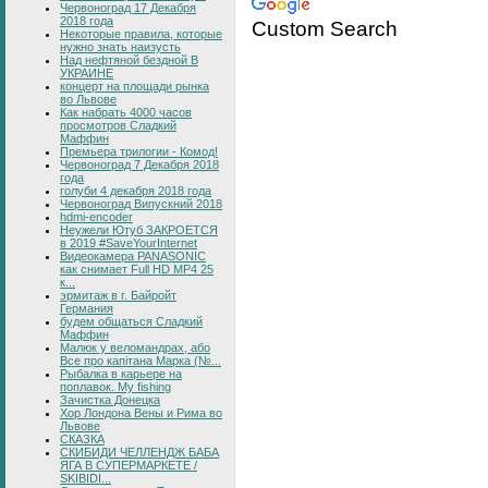
Червоноград 17 Декабря
2018 года
Custom Search
Некоторые правила, которые
нужно знать наизусть
Над нефтяной бездной В
УКРАИНЕ
концерт на площади рынка
во Львове
Как набрать 4000 часов
просмотров Сладкий
Маффин
Премьера трилогии - Комод!
Червоноград 7 Декабря 2018
года
голуби 4 декабря 2018 года
Червоноград Випускний 2018
hdmi-encoder
Неужели Ютуб ЗАКРОЕТСЯ
в 2019 #SaveYourInternet
Видеокамера PANASONIC
как снимает Full HD MP4 25
к...
эрмитаж в г. Байройт
Германия
будем общаться Сладкий
Маффин
Малюк у веломандрах, або
Все про капітана Марка (№...
Рыбалка в карьере на
поплавок. My fishing
Зачистка Донецка
Хор Лондона Вены и Рима во
Львове
СКАЗКА
СКИБИДИ ЧЕЛЛЕНДЖ БАБА
ЯГА В СУПЕРМАРКЕТЕ /
SKIBIDI...