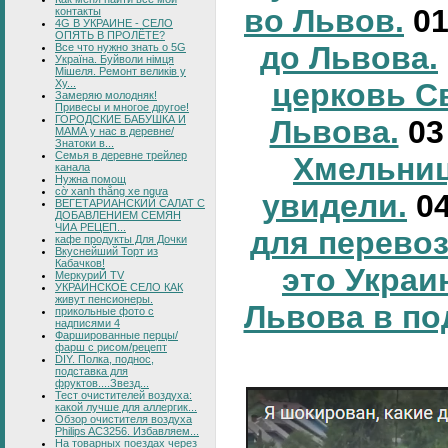
во Львов.
0
контакты
4G В УКРАИНЕ - СЕЛО
ОПЯТЬ В ПРОЛЁТЕ?
до Львова.
Все что нужно знать о 5G
Україна. Буйволи німця
Мішеля. Ремонт великів у
Ху...
церковь С
Замеряю молодняк!
Привесы и многое другое!
ГОРОДСКИЕ БАБУШКА И
Львова.
0
МАМА у нас в деревне/
Знатоки в...
Семья в деревне трейлер
Хмельниц
канала
Нужна помощ
cờ xanh thắng xe ngựa
увидели.
0
ВЕГЕТАРИАНСКИЙ САЛАТ С
ДОБАВЛЕНИЕМ СЕМЯН
ЧИА РЕЦЕП...
для перевоз
кафе продукты Для Дочки
Вкуснейший Торт из
Кабачков!
это Украи
МеркуриЙ TV
УКРАИНСКОЕ СЕЛО КАК
живут пенсионеры.
Львова в по
прикольные фото с
надписями 4
Фаршированные перцы/
фарш с рисом/рецепт
DIY. Полка, поднос,
подставка для
фруктов....Звезд...
Тест очистителей воздуха:
какой лучше для аллергик...
Обзор очистителя воздуха
Philips AC3256. Избавляем...
На товарных поездах через