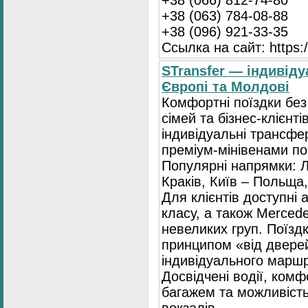
+38 (066) 812-74-80
+38 (063) 784-08-88
+38 (096) 921-33-35
Ссылка на сайт: https:/
STransfer — індивіду
Європі та Молдові
Комфортні поїздки без
сімей та бізнес-клієнті
індивідуальні трансфе
преміум-мінівенами по 
Популярні напрямки: Л
Краків, Київ – Польща,
Для клієнтів доступні
класу, а також Mercede
невеликих груп. Поїзд
принципом «від двере
індивідуального маршр
Досвідчені водії, комф
багажем та можливість