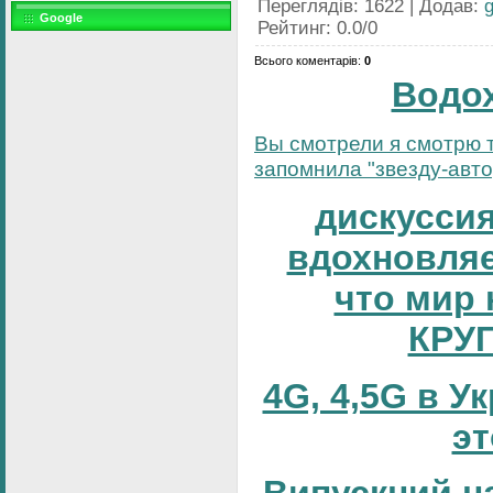
Переглядів
:
1622
|
Додав
:
Google
Рейтинг
:
0.0
/
0
Всього коментарів
:
0
Водо
Вы смотрели я смотрю т
запомнила "звезду-автор
дискуссия
вдохновляе
что мир 
КРУ
4G, 4,5G в У
эт
Випускний н