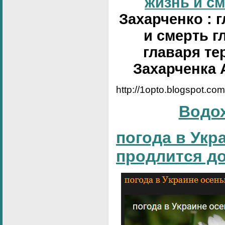
жизнь и сме
Захарченко : 
и смерть г
главаря те
Захарченка 
http://1opto.blogspot.co
Водо
погода в Укр
продлится д