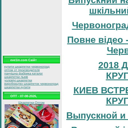
шкільни
Червоногра
Повне відео 
Черв
eve1in.com Саїйт
2018 
купити шкарпетки червоноград
оптом от производителя
КРУ
панчішна фабрика каталог
шкарпетки львів
чоловічі шкарпетки
виробництво шкарпеток червоноград
КИЕВ ВСТР
шкарпетки купити
ОПТ - 07-08-2026,
КРУ
Шкарпетки Оптом
Выпускной и