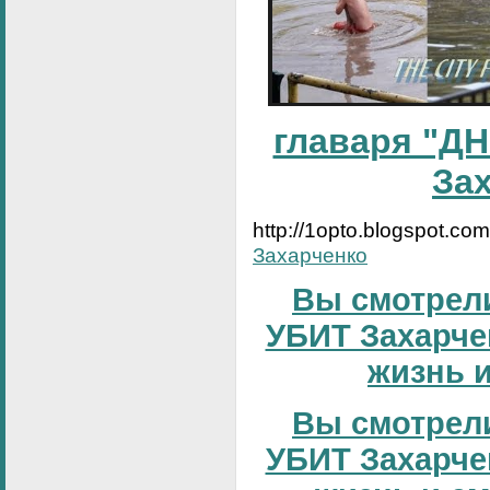
главаря "ДН
За
http://1opto.blogspot.co
Захарченко
Вы смотрели
УБИТ Захарчен
жизнь и
Вы смотрели
УБИТ Захарчен