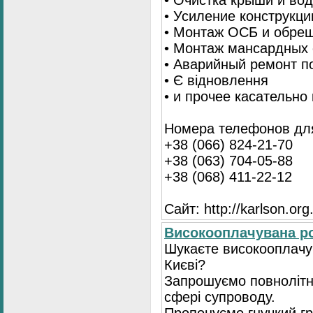
• Очистка крыши и во
• Усиление конструкц
• Монтаж ОСБ и обре
• Монтаж мансардных 
• Аварийный ремонт п
• Є відновлення
• и прочее касательно
Номера телефонов для
+38 (066) 824-21-70
+38 (063) 704-05-88
+38 (068) 411-22-12
Сайт: http://karlson.org
Високооплачувана ро
Шукаєте високооплачув
Києві?
Запрошуємо повнолітні
сфері супроводу.