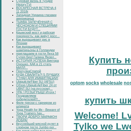
Суровая жизнь в Тундре
HistoryTVr
ВОСКРЕСНАЯ ВСТРЕЧА 4
11 2018г
Западная Украина глазами
американца
ТЫКВА ЗАПЕЧЁННАЯ С
ЧЕСНОКОМ И СПЕЦИЯМИ
ГОСТИ БУДУТ...
Крымский мост и рабская
покорность: как живут росс...
Как выращивают рис в
Японии
Как выращивают
шампиньоны в Голландии
приглашаем в гости Леха 58
Купить н
Супер Бро! Галина Яковл...
ИСТОРИЯ УСПЕХА Виктора
Оношко. КАК в 21 стать
прои
МИЛЛ...
ПрогулкаСпапой
КУДА СВАЛИТЬ?! 5 ЛУЧШИХ
СТРАН ДЛЯ ИММИГРАЦИИ!
Ubiquiti AirFiber 5U (AF5U)
optom
socks
wholesale
no
Обзор Ubiquiti AirFiber 24 от
UBNT.SU (на русском)...
УРА ! РОЗЫГРЫШ! Итоги !
Поздравляем
купить ш
победителей!!!...
Филе трески с гарниром из
шпината
Yoga Health for life - Beware of
Welcome! Lv
Yoga Trainers hav...
ТВОРИ ДОБРО! МАРАФОН
ДОБРА!
Tylko we Lw
Вкуснейший мясной рулет в
слоёном тесте Jumbo por...
Как меня найти все мои