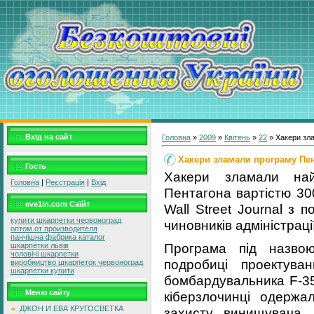
Вхід на сайт
Головна
»
2009
»
Квітень
»
22
» Хакери зла
Хакери зламали програму Пен
Гость
Хакери зламали най
Головна
|
Реєстрація
|
Вхід
Пентагона вартістю 30
eve1in.com Саїйт
Wall Street Journal з 
купити шкарпетки червоноград
чиновників адміністрац
оптом от производителя
панчішна фабрика каталог
Програма під назвою 
шкарпетки львів
чоловічі шкарпетки
подробиці проектува
виробництво шкарпеток червоноград
шкарпетки купити
бомбардувальника F-35 
Меню сайту
кіберзлочинці одержа
ДЖОН И ЕВА КРУГОСВЕТКА
захисту винищувача,