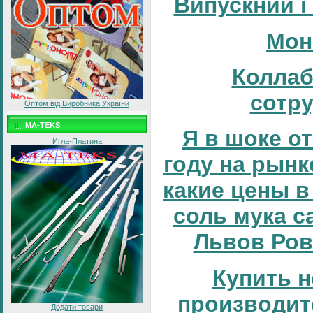
Випускний і
Мон
Коллаб
сотр
Оптом від Виробника України
MA-TEKS
Я в шоке от
Игла-Платина
году на рынке
какие цены в
соль мука с
Львов Ров
Купить н
производит
Додати товари