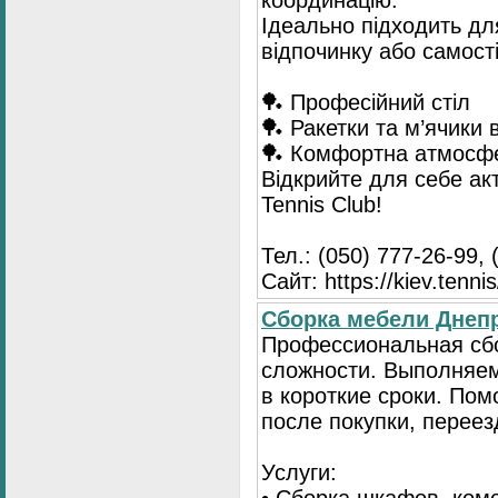
координацію.
Ідеально підходить для
відпочинку або самост
🏓 Професійний стіл
🏓 Ракетки та м’ячики 
🏓 Комфортна атмосф
Відкрийте для себе ак
Tennis Club!
Тел.: (050) 777-26-99, 
Сайт: https://kiev.tennis
Сборка мебели Днепр
Профессиональная сб
сложности. Выполняем
в короткие сроки. По
после покупки, переез
Услуги: