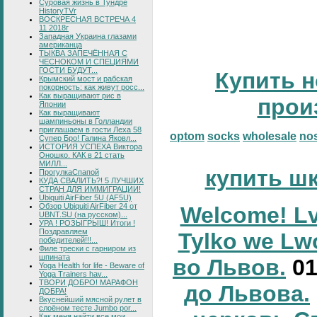
Суровая жизнь в Тундре
HistoryTVr
ВОСКРЕСНАЯ ВСТРЕЧА 4
11 2018г
Западная Украина глазами
американца
ТЫКВА ЗАПЕЧЁННАЯ С
ЧЕСНОКОМ И СПЕЦИЯМИ
ГОСТИ БУДУТ...
Купить н
Крымский мост и рабская
покорность: как живут росс...
Как выращивают рис в
прои
Японии
Как выращивают
шампиньоны в Голландии
приглашаем в гости Леха 58
optom
socks
wholesale
no
Супер Бро! Галина Яковл...
ИСТОРИЯ УСПЕХА Виктора
Оношко. КАК в 21 стать
МИЛЛ...
купить ш
ПрогулкаСпапой
КУДА СВАЛИТЬ?! 5 ЛУЧШИХ
СТРАН ДЛЯ ИММИГРАЦИИ!
Ubiquiti AirFiber 5U (AF5U)
Обзор Ubiquiti AirFiber 24 от
Welcome! Lv
UBNT.SU (на русском)...
УРА ! РОЗЫГРЫШ! Итоги !
Поздравляем
Tylko we Lw
победителей!!!...
Филе трески с гарниром из
шпината
во Львов.
0
Yoga Health for life - Beware of
Yoga Trainers hav...
ТВОРИ ДОБРО! МАРАФОН
до Львова.
ДОБРА!
Вкуснейший мясной рулет в
слоёном тесте Jumbo por...
Как меня найти все мои