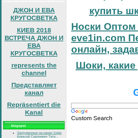
купить ш
ДЖОН И ЕВА
КРУГОСВЕТКА
Носки Оптом 
КИЕВ 2018
eve1in.com П
ВСТРЕЧА ДЖОН И
ЕВА
онлайн, зада
КРУГОСВЕТКА
Шоки, какие
represents the
channel
Представляет
канал
Repräsentiert die
Kanal
Custom Search
blogspot
Загруженные на канал 1opto
Алексей Сергеевич Титу...