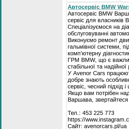
Автосервіс BMW War
Автосервіс BMW Варша
сервіс для власників 
Спеціалізуємося на діа
обслуговуванні автомо
Виконуємо ремонт двиг
гальмівної системи, пі
комп’ютерну діагностик
ГРМ BMW, що є важли
стабільної та надійної
У Avenor Cars працюют
добре знають особлив
сервіс, чесний підхід 
Якщо вам потрібен на
Варшава, звертайтеся 
Тел.: 453 225 773
https://www.instagram.
Сайт: avenorcars.pl/ua