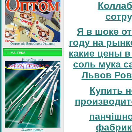
Коллаб
сотр
Я в шоке от
году на рынке
Оптом від Виробника України
какие цены в
MA-TEKS
Игла-Платина
соль мука с
Львов Ров
Купить н
производит
панчішн
фабрик
Додати товари