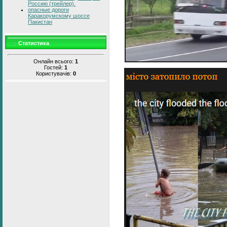
Россию (трейлер).
опасные дороги
Каракорумскому шоссе
Пакистан
Статистика
Онлайн всього:
1
Гостей:
1
Користувачів:
0