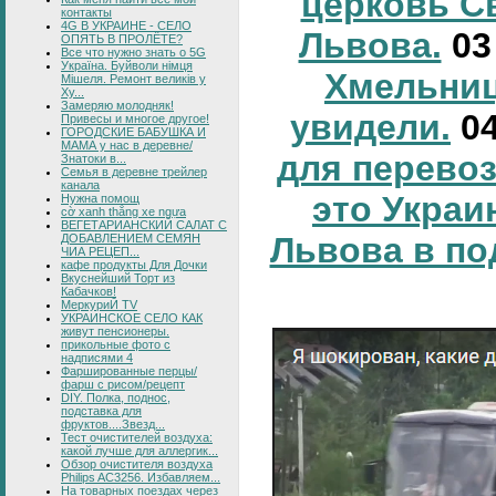
церковь С
контакты
4G В УКРАИНЕ - СЕЛО
Львова.
0
ОПЯТЬ В ПРОЛЁТЕ?
Все что нужно знать о 5G
Україна. Буйволи німця
Хмельниц
Мішеля. Ремонт великів у
Ху...
Замеряю молодняк!
увидели.
0
Привесы и многое другое!
ГОРОДСКИЕ БАБУШКА И
МАМА у нас в деревне/
для перевоз
Знатоки в...
Семья в деревне трейлер
канала
это Украи
Нужна помощ
cờ xanh thắng xe ngựa
ВЕГЕТАРИАНСКИЙ САЛАТ С
Львова в по
ДОБАВЛЕНИЕМ СЕМЯН
ЧИА РЕЦЕП...
кафе продукты Для Дочки
Вкуснейший Торт из
Кабачков!
МеркуриЙ TV
УКРАИНСКОЕ СЕЛО КАК
живут пенсионеры.
прикольные фото с
надписями 4
Фаршированные перцы/
фарш с рисом/рецепт
DIY. Полка, поднос,
подставка для
фруктов....Звезд...
Тест очистителей воздуха:
какой лучше для аллергик...
Обзор очистителя воздуха
Philips AC3256. Избавляем...
На товарных поездах через