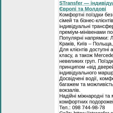
STransfer — індивіду
Європі та Молдові
Комфортні поїздки без
сімей та бізнес-клієнті
індивідуальні трансфе
преміум-мінівенами по 
Популярні напрямки: Л
Краків, Київ – Польща,
Для клієнтів доступні
класу, а також Mercede
невеликих груп. Поїзд
принципом «від двере
індивідуального маршр
Досвідчені водії, комф
багажем та можливість
вокзалів.
Надійні міжнародні та
комфортних подорожей
Тел.: 098 744-98-78