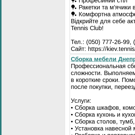
🏓 Професійний стіл
🏓 Ракетки та м’ячики 
🏓 Комфортна атмосф
Відкрийте для себе ак
Tennis Club!
Тел.: (050) 777-26-99, 
Сайт: https://kiev.tennis
Сборка мебели Днепр
Профессиональная сб
сложности. Выполняем
в короткие сроки. По
после покупки, переез
Услуги:
• Сборка шкафов, ком
• Сборка кухонь и кух
• Сборка столов, тумб
• Установка навесной 