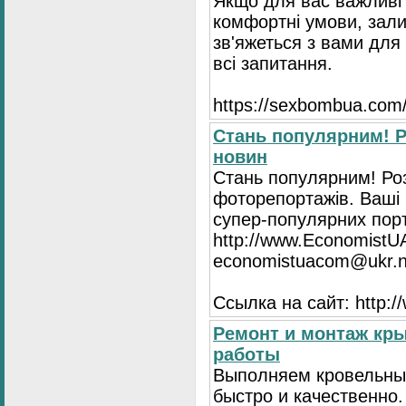
Якщо для вас важливі 
комфортні умови, зали
зв'яжеться з вами для 
всі запитання.
https://seхbombua.com/
Стань популярним! Р
новин
Стань популярним! Роз
фоторепортажів. Ваші 
супер-популярних порта
http://www.EconomistU
economistuacom@ukr.n
Ссылка на сайт: http:
Ремонт и монтаж кр
работы
Выполняем кровельны
быстро и качественно