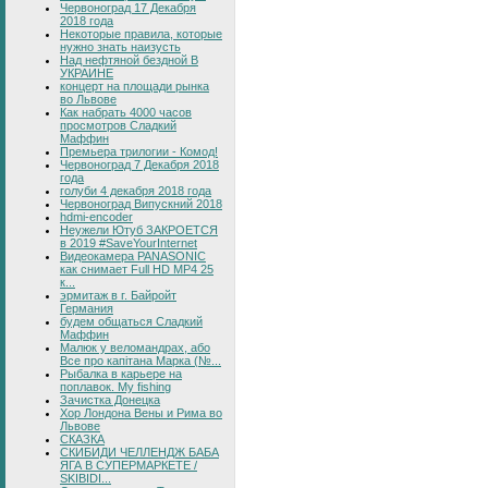
Червоноград 17 Декабря
2018 года
Некоторые правила, которые
нужно знать наизусть
Над нефтяной бездной В
УКРАИНЕ
концерт на площади рынка
во Львове
Как набрать 4000 часов
просмотров Сладкий
Маффин
Премьера трилогии - Комод!
Червоноград 7 Декабря 2018
года
голуби 4 декабря 2018 года
Червоноград Випускний 2018
hdmi-encoder
Неужели Ютуб ЗАКРОЕТСЯ
в 2019 #SaveYourInternet
Видеокамера PANASONIC
как снимает Full HD MP4 25
к...
эрмитаж в г. Байройт
Германия
будем общаться Сладкий
Маффин
Малюк у веломандрах, або
Все про капітана Марка (№...
Рыбалка в карьере на
поплавок. My fishing
Зачистка Донецка
Хор Лондона Вены и Рима во
Львове
СКАЗКА
СКИБИДИ ЧЕЛЛЕНДЖ БАБА
ЯГА В СУПЕРМАРКЕТЕ /
SKIBIDI...