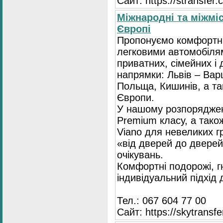
Сайт: https://stransfer.
Міжнародні та міжміс
Європі
Пропонуємо комфортні
легковими автомобіля
приватних, сімейних і 
напрямки: Львів – Варш
Польща, Кишинів, а так
Європи.
У нашому розпоряджен
Premium класу, а тако
Viano для невеликих 
«від дверей до дверей
очікувань.
Комфортні подорожі, г
індивідуальний підхід
Тел.: 067 604 77 00
Сайт: https://skytransf