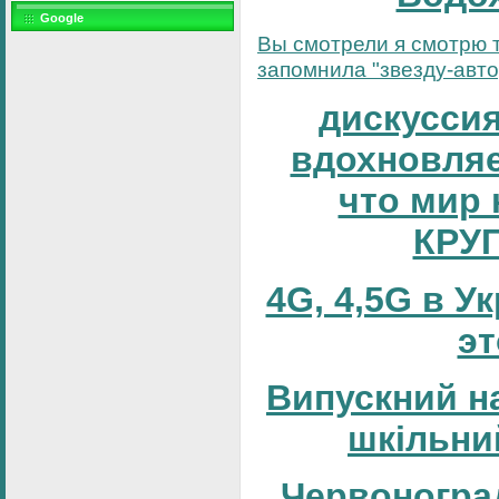
Google
Вы смотрели я смотрю т
запомнила "звезду-автор
дискуссия
вдохновляе
что мир 
КРУ
4G, 4,5G в У
эт
Випускний н
шкільни
Червоногра