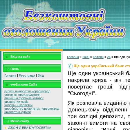
Вхід на сайт
Головна
»
2009
»
Квітень
»
24
» Ще один ук
Ще один український банк ст
Гость
Ще один український б
Головна
|
Реєстрація
|
Вхід
накрила криза - він п
eve1in.com Саїйт
повертає гроші підп
купити шкарпетки червоноград
"Сьогодні".
оптом от производителя
панчішна фабрика каталог
Як розповіла виданню 
шкарпетки львів
чоловічі шкарпетки
Донецькому відділенні
виробництво шкарпеток червоноград
шкарпетки купити
три солідні депозити,
Меню сайту
законні вимоги на св
ДЖОН И ЕВА КРУГОСВЕТКА
відповідь: "Ваші г