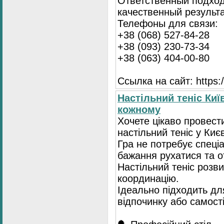
Ответственный подход
качественный результа
Телефоны для связи:
+38 (068) 527-84-28
+38 (093) 230-73-34
+38 (063) 404-00-80
Ссылка на сайт: https://
Настільний теніс Киї
кожному
Хочете цікаво провест
настільний теніс у Києв
Гра не потребує спеці
бажання рухатися та 
Настільний теніс розв
координацію.
Ідеально підходить для
відпочинку або самост