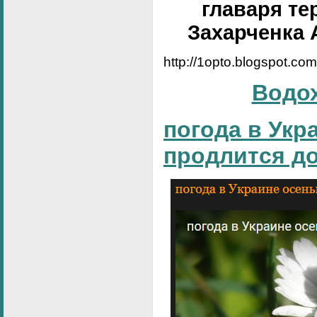
главаря те
Захарченка 
http://1opto.blogspot.co
Водо
погода в Укр
продлится д