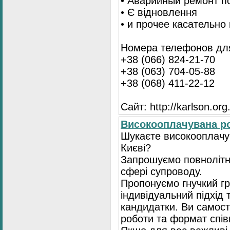
• Аварийный ремонт п
• Є відновлення
• и прочее касательно
Номера телефонов для
+38 (066) 824-21-70
+38 (063) 704-05-88
+38 (068) 411-22-12
Сайт: http://karlson.org
Високооплачувана ро
Шукаєте високооплачув
Києві?
Запрошуємо повнолітні
сфері супроводу.
Пропонуємо гнучкий гр
індивідуальний підхід 
кандидатки. Ви самост
роботи та формат спів