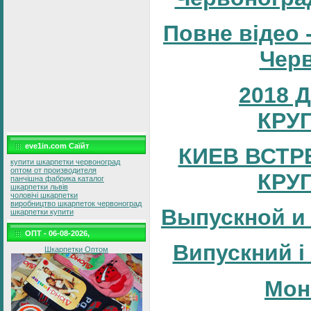
Повне відео 
Черв
2018 
КРУ
eve1in.com Саїйт
КИЕВ ВСТР
купити шкарпетки червоноград
оптом от производителя
КРУ
панчішна фабрика каталог
шкарпетки львів
чоловічі шкарпетки
виробництво шкарпеток червоноград
Выпускной и
шкарпетки купити
ОПТ - 06-08-2026,
Випускний і
Шкарпетки Оптом
Мон