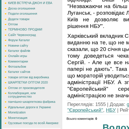
КИЕВ ВСТРЕЧА ДЖОН И ЕВА
"Незважаючи на більш н
Доска оголошення
Луганськ, - розповідає 
Подати оголошення
Київ не дозволяє ви
Додати товари
Оптом
рішення НБУ".
ТЕРМІНОВО ПРОДАМ!
Харківський вкладник 
Саїйт Червоноград
Форум Каталог
виданню на те, що не м
Новини сайту
сказали, що 20 січня ць
Каталог файлів
тому доведеться чека
Онлайн игры
Сергій. - Але це все н
Комментарии
Фотоальбом
папері не дають". Така
Каталог сайтов
що мораторій уводиться
товари оптом від виробника
адміністрації НБУ. А 
ШКАРПЕТКИ ОПТОМ 2020
"Європейський" с
Оптом от производителя
Коллаборация, или
адміністрацією не знач
сотрудничество
панчішно-шкарпеткова фабрика
Переглядів
:
1555
|
Додав
:
Идеальные дороги в Украине
"Європейський"
,
НБУ
|
Рей
Monetization
Монетизация
Всього коментарів
:
0
Грузовые поезда по всей Америке
Водо