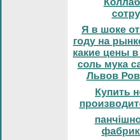
Коллаб
сотр
Я в шоке от
году на рынке
какие цены в
соль мука с
Львов Ров
Купить н
производит
панчішн
фабрик