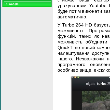
Google
урахуванням Youtube 
буде потім виконати з
автоматично.
У Turbo.264 HD базуєть
можливості. Програм
функцій, таких як не
можливість об'єднати 
QuickTime новий компо
налаштування доступні
іншого. Незважаючи н
програмного оновлен
особливо вище, ексклюз