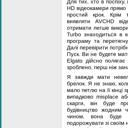
Для тих, хто в поспіху
HD відеокамери прямо 
простий крок. Крім 
виявляти AVCHD від
отримати легше викорис
Turbo знаходиться в к
програму та перетягн
Далі перевірити потріб
Пуск. Ви не будете мат
Elgato дійсно полягає
зроблено, перш ніж зан
Я завжди мати невел
брелок. Я не знаю, кол
мало петлю на її кінці
випадково misplace аб
скарги, він буде п
будівництво жодним 
чином, вона буде
подорожувати зі своїм 