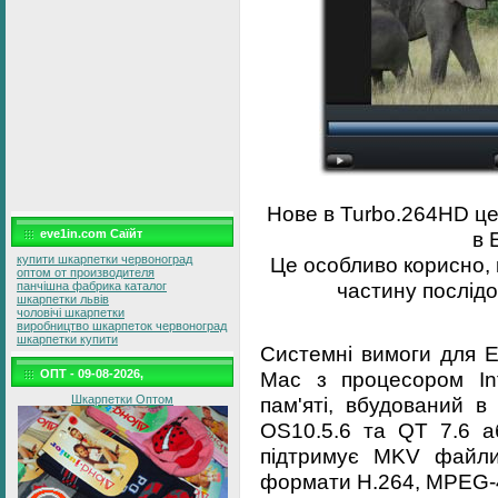
Нове в Turbo.264HD це
в 
eve1in.com Саїйт
Це особливо корисно, 
купити шкарпетки червоноград
оптом от производителя
частину послідов
панчішна фабрика каталог
шкарпетки львів
чоловічі шкарпетки
виробництво шкарпеток червоноград
шкарпетки купити
Системні вимоги для E
Mac з процесором In
ОПТ - 09-08-2026,
пам'яті, вбудований в
Шкарпетки Оптом
OS10.5.6 та QT 7.6 аб
підтримує MKV файли
формати H.264, MPEG-4