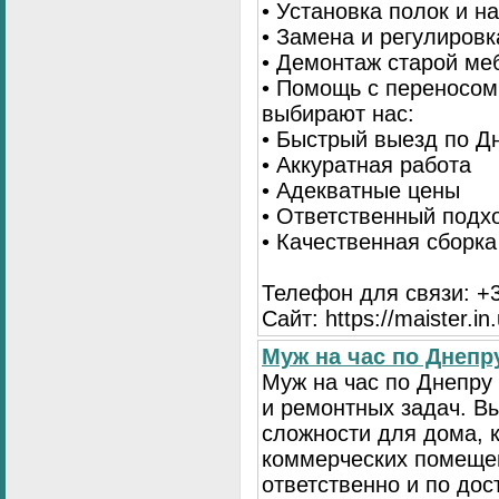
• Установка полок и н
• Замена и регулиров
• Демонтаж старой ме
• Помощь с переносом
выбирают нас:
• Быстрый выезд по Д
• Аккуратная работа
• Адекватные цены
• Ответственный подх
• Качественная сборк
Телефон для связи: +3
Сайт: https://maister.in
Муж на час по Днеп
Муж на час по Днепр
и ремонтных задач. 
сложности для дома, 
коммерческих помещен
ответственно и по до