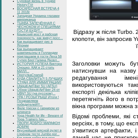
Суровая жизнь в Тундре
HistoryTVr
ВОСКРЕСНАЯ ВСТРЕЧА 4
11 2018г
Западная Украина глазами
американца
ТЫКВА ЗАПЕЧЁННАЯ С
ЧЕСНОКОМ И СПЕЦИЯМИ
Відразу ж після Turbo.
ГОСТИ БУДУТ...
Крымский мост и рабская
клопоти, він запросив 
покорность: как живут росс...
Как выращивают рис в
Японии
Как выращивают
шампиньоны в Голландии
приглашаем в гости Леха 58
Супер Бро! Галина Яковл...
Заголовки можуть бу
ИСТОРИЯ УСПЕХА Виктора
Оношко. КАК в 21 стать
натиснувши на назву
МИЛЛ...
ПрогулкаСпапой
редагування імен
КУДА СВАЛИТЬ?! 5 ЛУЧШИХ
СТРАН ДЛЯ ИММИГРАЦИИ!
використовуються та
Ubiquiti AirFiber 5U (AF5U)
Обзор Ubiquiti AirFiber 24 от
експорті декілька клі
UBNT.SU (на русском)...
УРА ! РОЗЫГРЫШ! Итоги !
перетягніть його в по
Поздравляем
вікна програми можна 
победителей!!!...
Филе трески с гарниром из
шпината
Відомі проблеми, які 
Yoga Health for life - Beware of
Yoga Trainers hav...
версіях, в тому, що екс
ТВОРИ ДОБРО! МАРАФОН
ДОБРА!
з'явитися артефакти, 
Вкуснейший мясной рулет в
слоёном тесте Jumbo por...
даний час не прискори
Как меня найти все мои