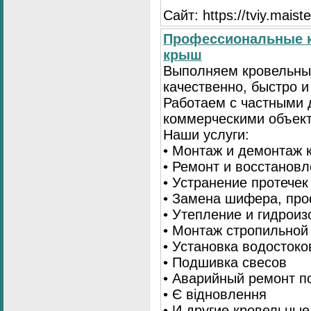
Сайт: https://tviy.maiste
Профессиональные к
крыш
Выполняем кровельны
качественно, быстро 
Работаем с частными 
коммерческими объек
Наши услуги:
• Монтаж и демонтаж 
• Ремонт и восстанов
• Устранение протечек
• Замена шифера, пр
• Утепление и гидрои
• Монтаж стропильной
• Установка водостоко
• Подшивка свесов
• Аварийный ремонт по
• Є відновлення
• И другие кровельные