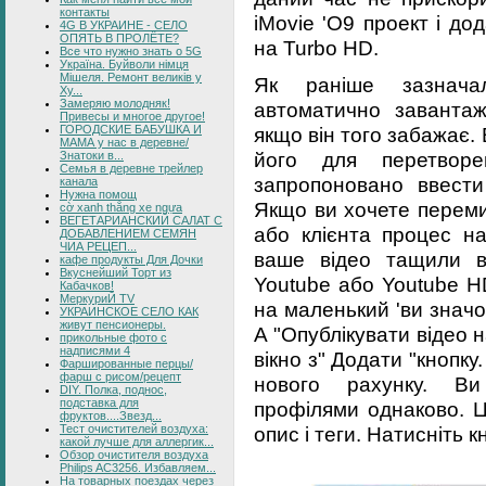
контакты
iMovie 'O9 проект і до
4G В УКРАИНЕ - СЕЛО
ОПЯТЬ В ПРОЛЁТЕ?
на Turbo HD.
Все что нужно знать о 5G
Україна. Буйволи німця
Мішеля. Ремонт великів у
Як раніше зазнача
Ху...
Замеряю молодняк!
автоматично завантаж
Привесы и многое другое!
ГОРОДСКИЕ БАБУШКА И
якщо він того забажає.
МАМА у нас в деревне/
його для перетвор
Знатоки в...
Семья в деревне трейлер
запропоновано ввести 
канала
Нужна помощ
Якщо ви хочете переми
cờ xanh thắng xe ngựa
ВЕГЕТАРИАНСКИЙ САЛАТ С
або клієнта процес на
ДОБАВЛЕНИЕМ СЕМЯН
ЧИА РЕЦЕП...
ваше відео тащили в
кафе продукты Для Дочки
Вкуснейший Торт из
Youtube або Youtube H
Кабачков!
МеркуриЙ TV
на маленький 'ви значо
УКРАИНСКОЕ СЕЛО КАК
живут пенсионеры.
А "Опублікувати відео н
прикольные фото с
надписями 4
вікно з" Додати "кнопку
Фаршированные перцы/
фарш с рисом/рецепт
нового рахунку. В
DIY. Полка, поднос,
подставка для
профілями однаково. Ц
фруктов....Звезд...
Тест очистителей воздуха:
опис і теги. Натисніть к
какой лучше для аллергик...
Обзор очистителя воздуха
Philips AC3256. Избавляем...
На товарных поездах через