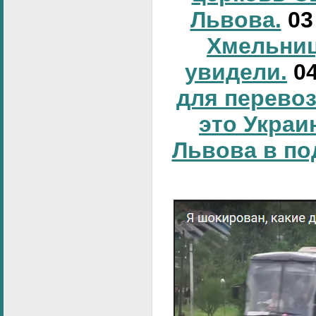
Львова.
0
Хмельниц
увидели.
0
для перевоз
это Украи
Львова в по