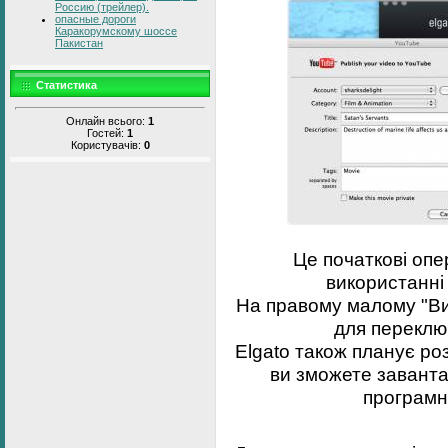
Россию (трейлер).
опасные дороги
Каракорумскому шоссе
Пакистан
Статистика
Онлайн всього:
1
Гостей:
1
Користувачів:
0
Це початкові оп
використанні
На правому малому "Ви
для переклю
Elgato також планує роз
ви зможете заванта
програмн