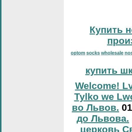
Купить н
прои
optom
socks
wholesale
no
купить ш
Welcome! Lv
Tylko we Lw
во Львов.
0
до Львова.
церковь С