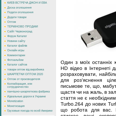
КИЕВ ВСТРЕЧА ДЖОН И ЕВА
Доска оголошення
Подати оголошення
Додати товари
Оптом
ТЕРМІНОВО ПРОДАМ!
Саїйт Червоноград
Форум Каталог
Новини сайту
Каталог файлів
Онлайн игры
Комментарии
Фотоальбом
Один з моїх останніх 
Каталог сайтов
HD відео в Інтернеті д
товари оптом від виробника
розраховувати, найбіл
ШКАРПЕТКИ ОПТОМ 2020
для роз'яснення ціл
Оптом от производителя
Коллаборация, или
письмове те, що, мабут
сотрудничество
щастя чи на жаль, в зал
панчішно-шкарпеткова фабрика
Идеальные дороги в Украине
стаття не є необхідним
Monetization
Turbo.264 до нових Tu
Монетизация
що робота для вас. 
Грузовые поезда по всей Америке
стискає ваші експор