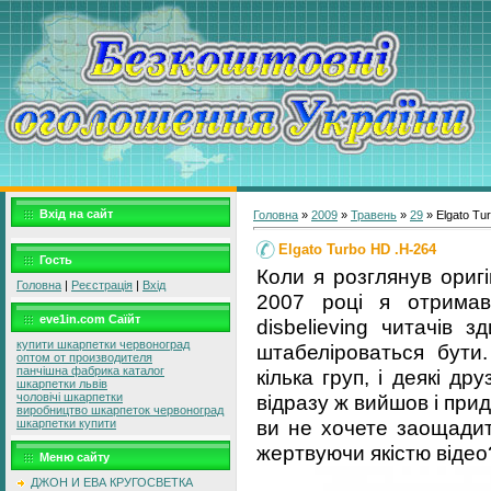
Вхід на сайт
Головна
»
2009
»
Травень
»
29
» Elgato Tu
Elgato Turbo HD .H-264
Гость
Коли я розглянув оригі
Головна
|
Реєстрація
|
Вхід
2007 році я отримав
eve1in.com Саїйт
disbelieving читачів 
купити шкарпетки червоноград
штабеліроваться бути
оптом от производителя
панчішна фабрика каталог
кілька груп, і деякі др
шкарпетки львів
відразу ж вийшов і придб
чоловічі шкарпетки
виробництво шкарпеток червоноград
ви не хочете заощадит
шкарпетки купити
жертвуючи якістю відео
Меню сайту
ДЖОН И ЕВА КРУГОСВЕТКА