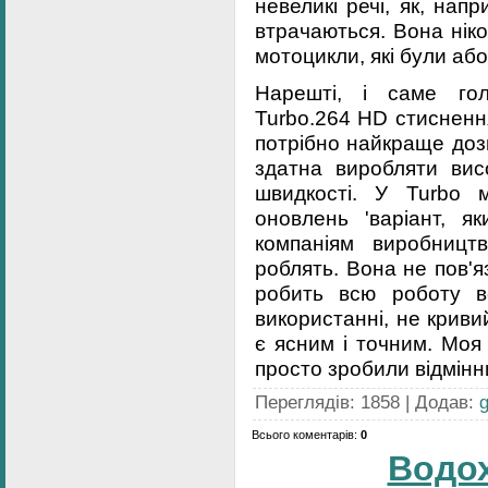
невеликі речі, як, напр
втрачаються. Вона ніко
мотоцикли, які були або
Нарешті, і саме гол
Turbo.264 HD стиснення
потрібно найкраще доз
здатна виробляти висо
швидкості. У Turbo 
оновлень 'варіант, я
компаніям виробницт
роблять. Вона не пов'я
робить всю роботу в
використанні, не криви
є ясним і точним. Моя
просто зробили відмінн
Переглядів
:
1858
|
Додав
:
Всього коментарів
:
0
Водо