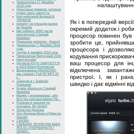
Червоноград 17 Декабря
налаштування
2018 года
Некоторые правила, которые
нужно знать наизусть
Над нефтяной бездной В
УКРАИНЕ
Як і в попередній версі
концерт на площади рынка
во Львове
окремий додаток і роб
Как набрать 4000 часов
процесор повинен був 
просмотров Сладкий
Маффин
зробити це, прийнявши
Премьера трилогии - Комод!
Червоноград 7 Декабря 2018
процесора і дозволя
года
голуби 4 декабря 2018 года
кодування прискорювач 
Червоноград Випускний 2018
hdmi-encoder
ваш процесор для ін
Неужели Ютуб ЗАКРОЕТСЯ
в 2019 #SaveYourInternet
відключена заванта
Видеокамера PANASONIC
как снимает Full HD MP4 25
пристрої. І, як і ран
к...
эрмитаж в г. Байройт
швидко і дає відмінні в
Германия
будем общаться Сладкий
Маффин
Малюк у веломандрах, або
Все про капітана Марка (№...
Рыбалка в карьере на
поплавок. My fishing
Зачистка Донецка
Хор Лондона Вены и Рима во
Львове
СКАЗКА
СКИБИДИ ЧЕЛЛЕНДЖ БАБА
ЯГА В СУПЕРМАРКЕТЕ /
SKIBIDI...