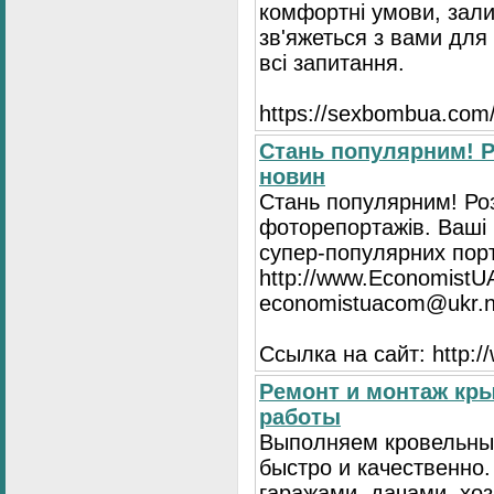
комфортні умови, зали
зв'яжеться з вами для 
всі запитання.
https://seхbombua.com/
Стань популярним! Р
новин
Стань популярним! Роз
фоторепортажів. Ваші 
супер-популярних порта
http://www.EconomistU
economistuacom@ukr.n
Ссылка на сайт: http:
Ремонт и монтаж кр
работы
Выполняем кровельны
быстро и качественно
гаражами, дачами, хо