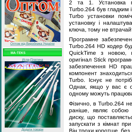
2 та 1. Установка п
Turbo.264 був гладким
Turbo установки помі
установку і налаштува
ключа, тому не втрачай
Програмне забезпечен
Оптом від Виробника України
Turbo.264 HD кодер бу
QuickTime з новою, н
MA-TEKS
оригінал Stick програм
Игла-Платина
забезпечення HD пра
компонент знаходиться
Turbo. Існує не потрі
Однак, якщо у вас є о
одному можуть працюв
Фізично, в Turbo.264 не
раніше, являє собою 
диску, що поставляєть
запускати з кімнат при
Він трохи коротше, без
Додати товари