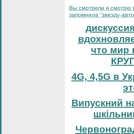
Вы смотрели я смотрю т
запомнила "звезду-автор
дискуссия
вдохновляе
что мир 
КРУ
4G, 4,5G в У
эт
Випускний н
шкільни
Червоногра