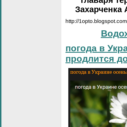
Захарченка 
http://1opto.blogspot.co
Водо
погода в Укр
продлится д