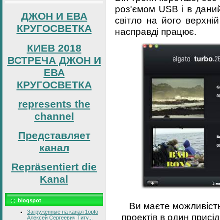
роз'ємом USB і в дани
ДЖОН И ЕВА
світло на його верхній
КРУГОСВЕТКА
насправді працює.
КИЕВ 2018
ВСТРЕЧА ДЖОН И
ЕВА
КРУГОСВЕТКА
represents the
channel
Представляет
канал
Repräsentiert die
Kanal
blogspot
Ви маєте можливість
Загруженные на канал 1opto
проектів в один присід
Алексей Сергеевич Титу...