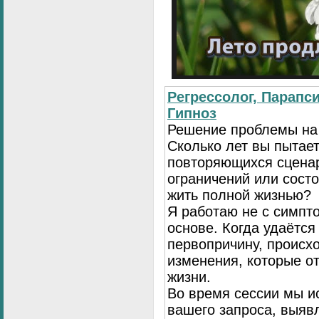
Регрессолог, Парапси
Гипноз
Решение проблемы на
Сколько лет вы пытает
повторяющихся сценар
ограничений или сост
жить полной жизнью?
Я работаю не с симпто
основе. Когда удаётся
первопричину, происх
изменения, которые о
жизни.
Во время сессии мы и
вашего запроса, выя