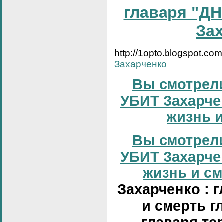
главаря "ДН
За
http://1opto.blogspot.co
Захарченко
Вы смотрели
УБИТ Захарчен
жизнь и
Вы смотрели
УБИТ Захарчен
жизнь и сме
Захарченко : 
и смерть г
главаря те