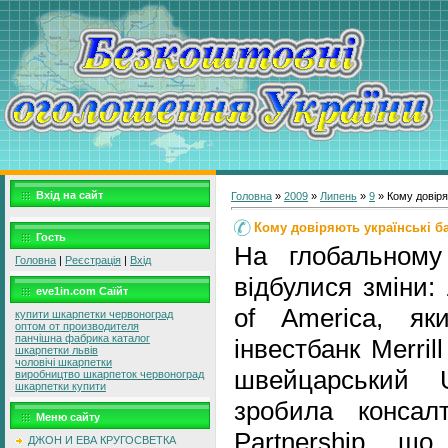
Вхід на сайт
Головна
»
2009
»
Липень
»
9
» Кому довіряю
Кому довіряють українські ба
Гость
На глобальному 
Головна
|
Реєстрація
|
Вхід
відбулися зміни:
eve1in.com Саїйт
of America, як
купити шкарпетки червоноград
оптом от производителя
панчішна фабрика каталог
інвестбанк Merril
шкарпетки львів
чоловічі шкарпетки
швейцарський 
виробництво шкарпеток червоноград
шкарпетки купити
зробила консал
Меню сайту
Partnership, щ
ДЖОН И ЕВА КРУГОСВЕТКА