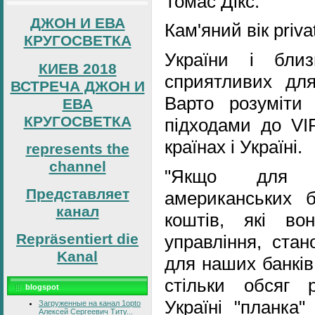
Томас Дікс.
ДЖОН И ЕВА
Кам'яний вік priva
КРУГОСВЕТКА
України і бли
КИЕВ 2018
сприятливих для 
ВСТРЕЧА ДЖОН И
Варто розуміти
ЕВА
КРУГОСВЕТКА
підходами до VIP
країнах і Україні.
represents the
channel
"Якщо для 
Представляет
американських б
канал
коштів, які во
Repräsentiert die
управління, стан
Kanal
для наших банків
стільки обсяг р
blogspot
Україні "планка"
Загруженные на канал 1opto
Алексей Сергеевич Титу...