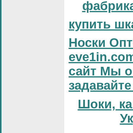
фабрика
купить шк
Носки Опт
eve1in.co
сайт Мы о
задавайте
Шоки, ка
У