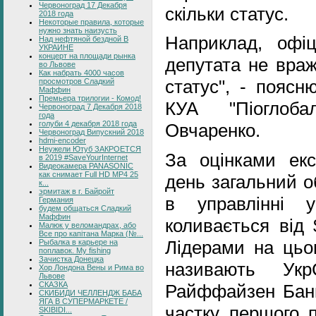
Червоноград 17 Декабря
скільки статус.
2018 года
Некоторые правила, которые
нужно знать наизусть
Наприклад, офіц
Над нефтяной бездной В
УКРАИНЕ
концерт на площади рынка
депутата не враж
во Львове
Как набрать 4000 часов
статус", - поясн
просмотров Сладкий
Маффин
Премьера трилогии - Комод!
КУА "Піоглоба
Червоноград 7 Декабря 2018
года
голуби 4 декабря 2018 года
Овчаренко.
Червоноград Випускний 2018
hdmi-encoder
Неужели Ютуб ЗАКРОЕТСЯ
За оцінками екс
в 2019 #SaveYourInternet
Видеокамера PANASONIC
как снимает Full HD MP4 25
день загальний об
к...
эрмитаж в г. Байройт
в управлінні у
Германия
будем общаться Сладкий
Маффин
коливається від 
Малюк у веломандрах, або
Все про капітана Марка (№...
Лідерами на цьо
Рыбалка в карьере на
поплавок. My fishing
Зачистка Донецка
називають Укр
Хор Лондона Вены и Рима во
Львове
СКАЗКА
Райффайзен Банк
СКИБИДИ ЧЕЛЛЕНДЖ БАБА
ЯГА В СУПЕРМАРКЕТЕ /
частку першого п
SKIBIDI...