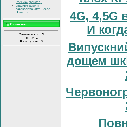
Россию (трейлер).
опасные дороги
Каракорумскому шоссе
4G, 4,5G 
Пакистан
Статистика
И когд
Онлайн всього:
3
Гостей:
3
Користувачів:
0
Випускний
дощем шк
Червоног
Повн