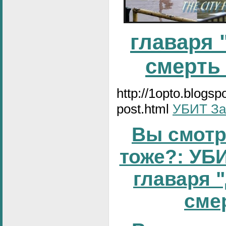
главаря 
смерть
http://1opto.blogs
post.html
УБИТ За
Вы смотр
тоже?: УБИ
главаря 
смер