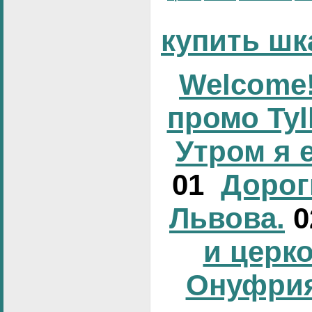
купить шк
Welcome!
промо Tyl
Утром я 
01
Дорог
Львова.
и церк
Онуфрия