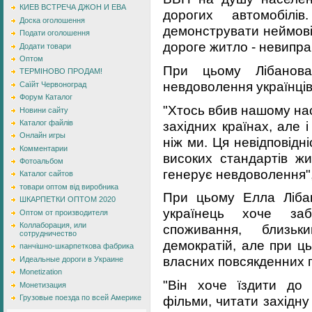
КИЕВ ВСТРЕЧА ДЖОН И ЕВА
дорогих автомобілі
Доска оголошення
демонструвати неймові
Подати оголошення
дороге житло - невипра
Додати товари
Оптом
При цьому Лібанова
ТЕРМІНОВО ПРОДАМ!
невдоволення українців
Саїйт Червоноград
Форум Каталог
"Хтось вбив нашому нас
Новини сайту
західних країнах, але 
Каталог файлів
Онлайн игры
ніж ми. Ця невідповідн
Комментарии
високих стандартів ж
Фотоальбом
генерує невдоволення",
Каталог сайтов
товари оптом від виробника
При цьому Елла Ліба
ШКАРПЕТКИ ОПТОМ 2020
українець хоче за
Оптом от производителя
Коллаборация, или
споживання, близьк
сотрудничество
демократій, але при ц
панчішно-шкарпеткова фабрика
власних повсякденних 
Идеальные дороги в Украине
Monetization
"Він хоче їздити до 
Монетизация
фільми, читати західну 
Грузовые поезда по всей Америке