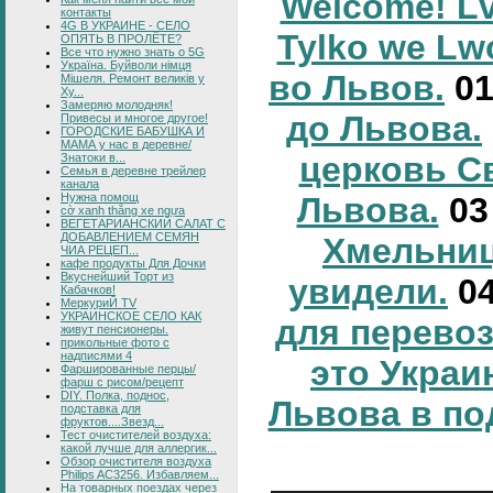
Welcome! Lv
контакты
4G В УКРАИНЕ - СЕЛО
Tylko we Lw
ОПЯТЬ В ПРОЛЁТЕ?
Все что нужно знать о 5G
Україна. Буйволи німця
во Львов.
0
Мішеля. Ремонт великів у
Ху...
Замеряю молодняк!
до Львова.
Привесы и многое другое!
ГОРОДСКИЕ БАБУШКА И
МАМА у нас в деревне/
церковь С
Знатоки в...
Семья в деревне трейлер
канала
Нужна помощ
Львова.
0
cờ xanh thắng xe ngựa
ВЕГЕТАРИАНСКИЙ САЛАТ С
ДОБАВЛЕНИЕМ СЕМЯН
Хмельниц
ЧИА РЕЦЕП...
кафе продукты Для Дочки
Вкуснейший Торт из
увидели.
0
Кабачков!
МеркуриЙ TV
УКРАИНСКОЕ СЕЛО КАК
для перевоз
живут пенсионеры.
прикольные фото с
надписями 4
это Украи
Фаршированные перцы/
фарш с рисом/рецепт
DIY. Полка, поднос,
Львова в по
подставка для
фруктов....Звезд...
Тест очистителей воздуха:
какой лучше для аллергик...
Обзор очистителя воздуха
Philips AC3256. Избавляем...
На товарных поездах через