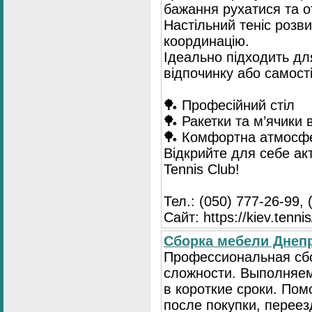
бажання рухатися та 
Настільний теніс розв
координацію.
Ідеально підходить для
відпочинку або самост
🏓 Професійний стіл
🏓 Ракетки та м’ячики 
🏓 Комфортна атмосф
Відкрийте для себе ак
Tennis Club!
Тел.: (050) 777-26-99, 
Сайт: https://kiev.tennis
Сборка мебели Днепр
Профессиональная сб
сложности. Выполняем
в короткие сроки. По
после покупки, переез