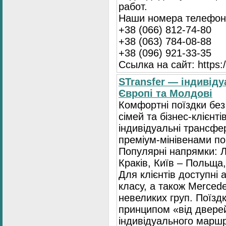
работ.
Наши номера телефоно
+38 (066) 812-74-80
+38 (063) 784-08-88
+38 (096) 921-33-35
Ссылка на сайт: https:/
STransfer — індивіду
Європі та Молдові
Комфортні поїздки без
сімей та бізнес-клієнті
індивідуальні трансфе
преміум-мінівенами по 
Популярні напрямки: Л
Краків, Київ – Польща,
Для клієнтів доступні
класу, а також Mercede
невеликих груп. Поїзд
принципом «від двере
індивідуального маршр