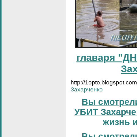
главаря "ДН
За
http://1opto.blogspot.co
Захарченко
Вы смотрели
УБИТ Захарчен
жизнь и
Вы смотрели