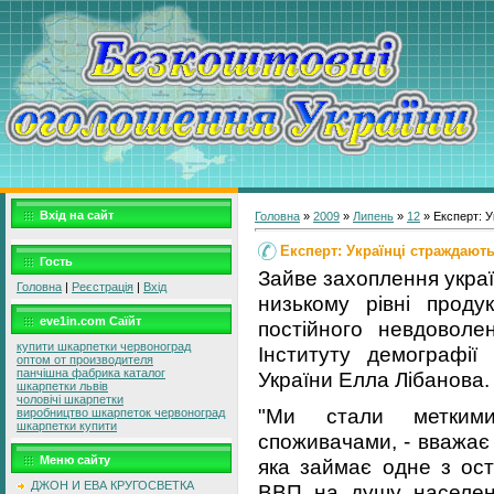
Вхід на сайт
Головна
»
2009
»
Липень
»
12
» Експерт: У
Експерт: Українці страждают
Гость
Зайве захоплення украї
Головна
|
Реєстрація
|
Вхід
низькому рівні проду
eve1in.com Саїйт
постійного невдоволе
купити шкарпетки червоноград
Інституту демографії
оптом от производителя
панчішна фабрика каталог
України Елла Лібанова.
шкарпетки львів
чоловічі шкарпетки
"Ми стали метким
виробництво шкарпеток червоноград
шкарпетки купити
споживачами, - вважає с
Меню сайту
яка займає одне з ост
ДЖОН И ЕВА КРУГОСВЕТКА
ВВП на душу населенн