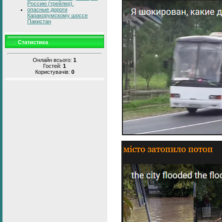
Россию (трейлер).
опасные дороги
Каракорумскому шоссе
Пакистан
Статистика
Онлайн всього:
1
Гостей:
1
Користувачів:
0