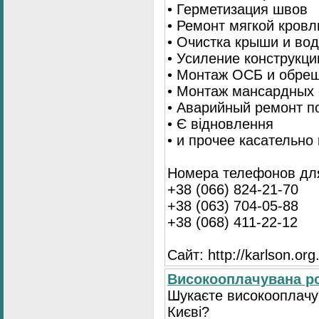
• Герметизация швов
• Ремонт мягкой кровл
• Очистка крыши и во
• Усиление конструкц
• Монтаж ОСБ и обре
• Монтаж мансардных 
• Аварийный ремонт п
• Є відновлення
• и прочее касательно
Номера телефонов для
+38 (066) 824-21-70
+38 (063) 704-05-88
+38 (068) 411-22-12
Сайт: http://karlson.org
Високооплачувана ро
Шукаєте високооплачув
Києві?