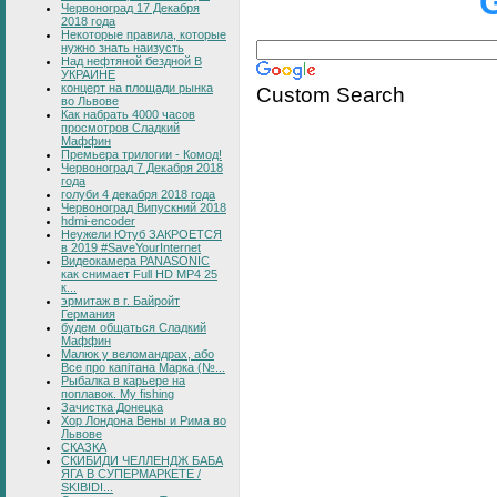
Червоноград 17 Декабря
2018 года
Некоторые правила, которые
нужно знать наизусть
Над нефтяной бездной В
УКРАИНЕ
концерт на площади рынка
Custom Search
во Львове
Как набрать 4000 часов
просмотров Сладкий
Маффин
Премьера трилогии - Комод!
Червоноград 7 Декабря 2018
года
голуби 4 декабря 2018 года
Червоноград Випускний 2018
hdmi-encoder
Неужели Ютуб ЗАКРОЕТСЯ
в 2019 #SaveYourInternet
Видеокамера PANASONIC
как снимает Full HD MP4 25
к...
эрмитаж в г. Байройт
Германия
будем общаться Сладкий
Маффин
Малюк у веломандрах, або
Все про капітана Марка (№...
Рыбалка в карьере на
поплавок. My fishing
Зачистка Донецка
Хор Лондона Вены и Рима во
Львове
СКАЗКА
СКИБИДИ ЧЕЛЛЕНДЖ БАБА
ЯГА В СУПЕРМАРКЕТЕ /
SKIBIDI...