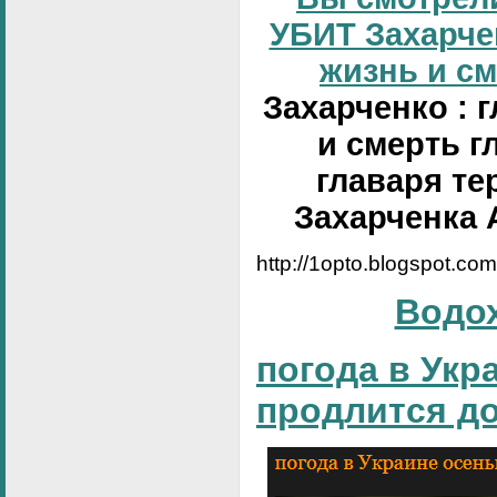
УБИТ Захарчен
жизнь и сме
Захарченко : 
и смерть г
главаря те
Захарченка 
http://1opto.blogspot.co
Водо
погода в Укр
продлится д