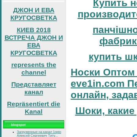
Купить н
ДЖОН И ЕВА
производит
КРУГОСВЕТКА
панчішн
КИЕВ 2018
ВСТРЕЧА ДЖОН И
фабрик
ЕВА
КРУГОСВЕТКА
купить ш
represents the
Носки Оптом 
channel
eve1in.com П
Представляет
канал
онлайн, зада
Repräsentiert die
Шоки, какие
Kanal
blogspot
Загруженные на канал 1opto
Алексей Сергеевич Титу...