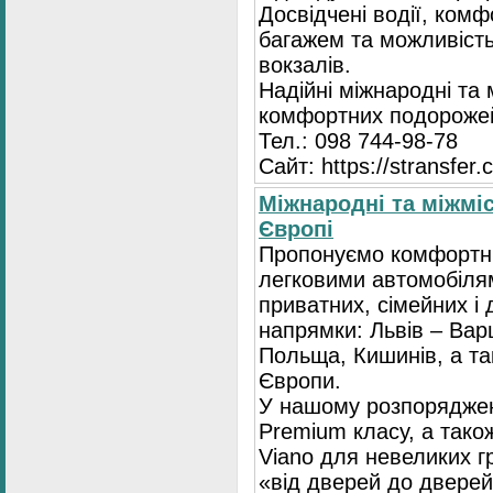
Досвідчені водії, комф
багажем та можливість
вокзалів.
Надійні міжнародні та
комфортних подорожей
Тел.: 098 744-98-78
Сайт: https://stransfer.
Міжнародні та міжміс
Європі
Пропонуємо комфортні
легковими автомобіля
приватних, сімейних і 
напрямки: Львів – Варш
Польща, Кишинів, а так
Європи.
У нашому розпоряджен
Premium класу, а тако
Viano для невеликих 
«від дверей до дверей