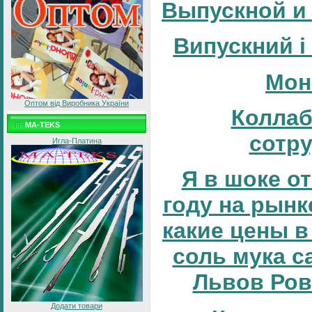
Выпускной и
Випускний і
Мон
Оптом від Виробника України
Коллаб
MA-TEKS
сотр
Игла-Платина
Я в шоке от
году на рынке
какие цены в
соль мука с
Львов Ров
Додати товари