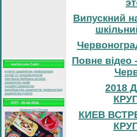
эт
Випускний н
шкільни
Червоногра
Повне відео 
eve1in.com Саїйт
Черв
купити шкарпетки червоноград
оптом от производителя
панчішна фабрика каталог
шкарпетки львів
2018 
чоловічі шкарпетки
виробництво шкарпеток червоноград
шкарпетки купити
КРУ
ОПТ - 09-08-2026,
Шкарпетки Оптом
КИЕВ ВСТР
КРУ