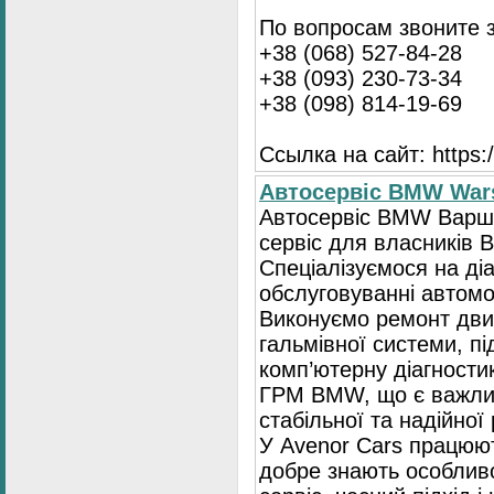
По вопросам звоните 
+38 (068) 527-84-28
+38 (093) 230-73-34
+38 (098) 814-19-69
Ссылка на сайт: https://
Автосервіс BMW War
Автосервіс BMW Варша
сервіс для власників 
Спеціалізуємося на діа
обслуговуванні автомо
Виконуємо ремонт двиг
гальмівної системи, пі
комп’ютерну діагностик
ГРМ BMW, що є важли
стабільної та надійної
У Avenor Cars працюют
добре знають особлив