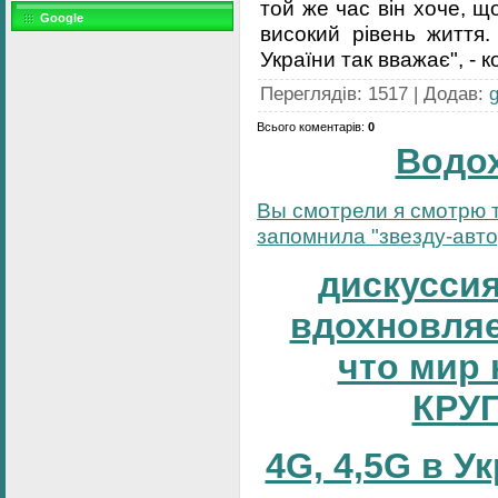
той же час він хоче, 
Google
високий рівень життя
України так вважає", - 
Переглядів
:
1517
|
Додав
:
Всього коментарів
:
0
Водо
Вы смотрели я смотрю т
запомнила "звезду-автор
дискуссия
вдохновляе
что мир 
КРУ
4G, 4,5G в У