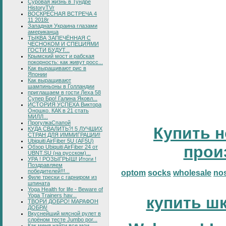
Суровая жизнь в Тундре
HistoryTVr
ВОСКРЕСНАЯ ВСТРЕЧА 4
11 2018г
Западная Украина глазами
американца
ТЫКВА ЗАПЕЧЁННАЯ С
ЧЕСНОКОМ И СПЕЦИЯМИ
ГОСТИ БУДУТ...
Крымский мост и рабская
покорность: как живут росс...
Как выращивают рис в
Японии
Как выращивают
шампиньоны в Голландии
приглашаем в гости Леха 58
Супер Бро! Галина Яковл...
ИСТОРИЯ УСПЕХА Виктора
Оношко. КАК в 21 стать
МИЛЛ...
ПрогулкаСпапой
Купить н
КУДА СВАЛИТЬ?! 5 ЛУЧШИХ
СТРАН ДЛЯ ИММИГРАЦИИ!
Ubiquiti AirFiber 5U (AF5U)
прои
Обзор Ubiquiti AirFiber 24 от
UBNT.SU (на русском)...
УРА ! РОЗЫГРЫШ! Итоги !
Поздравляем
победителей!!!...
optom
socks
wholesale
no
Филе трески с гарниром из
шпината
Yoga Health for life - Beware of
Yoga Trainers hav...
купить ш
ТВОРИ ДОБРО! МАРАФОН
ДОБРА!
Вкуснейший мясной рулет в
слоёном тесте Jumbo por...
Как меня найти все мои