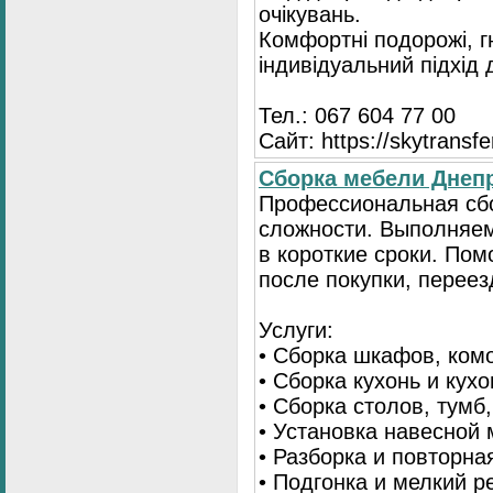
очікувань.
Комфортні подорожі, г
індивідуальний підхід
Тел.: 067 604 77 00
Сайт: https://skytransf
Сбopка мебели Днепр
Пpoфессиональная сб
сложности. Выполняем
в короткие сроки. По
после покупки, переез
Услуги:
• Сборка шкафов, ком
• Сборка кухонь и кух
• Сборка столов, тумб
• Установка навесной 
• Разборка и повторна
• Подгонка и мелкий 