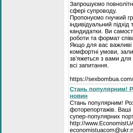
Запрошуємо повнолітні
сфері супроводу.
Пропонуємо гнучкий гр
індивідуальний підхід 
кандидатки. Ви самост
роботи та формат спів
Якщо для вас важливі 
комфортні умови, зали
зв'яжеться з вами для 
всі запитання.
https://seхbombua.com/
Стань популярним! Р
новин
Стань популярним! Роз
фоторепортажів. Ваші 
супер-популярних порта
http://www.EconomistU
economistuacom@ukr.n