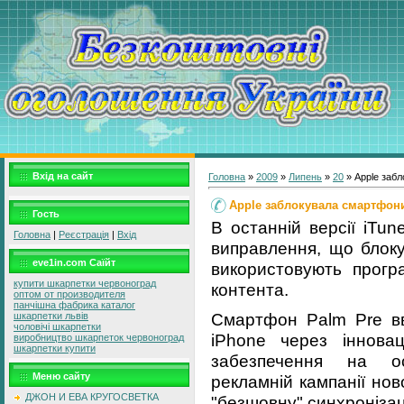
Вхід на сайт
Головна
»
2009
»
Липень
»
20
» Apple заб
Apple заблокувала смартфони
Гость
В останній версії iTu
Головна
|
Реєстрація
|
Вхід
виправлення, що блокує
eve1in.com Саїйт
використовують програ
купити шкарпетки червоноград
контента.
оптом от производителя
панчішна фабрика каталог
Смартфон Palm Pre в
шкарпетки львів
чоловічі шкарпетки
iPhone через іннова
виробництво шкарпеток червоноград
шкарпетки купити
забезпечення на осн
Меню сайту
рекламній кампанії но
ДЖОН И ЕВА КРУГОСВЕТКА
"безшовну" синхронізац