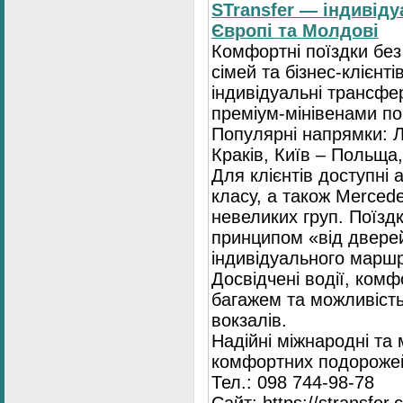
STransfer — індивіду
Європі та Молдові
Комфортні поїздки без
сімей та бізнес-клієнті
індивідуальні трансфе
преміум-мінівенами по 
Популярні напрямки: Л
Краків, Київ – Польща,
Для клієнтів доступні
класу, а також Mercede
невеликих груп. Поїзд
принципом «від двере
індивідуального маршр
Досвідчені водії, комф
багажем та можливість
вокзалів.
Надійні міжнародні та
комфортних подорожей
Тел.: 098 744-98-78