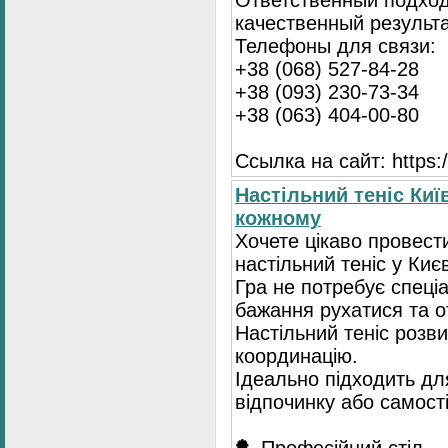
Ответственный подход
качественный результа
Телефоны для связи:
+38 (068) 527-84-28
+38 (093) 230-73-34
+38 (063) 404-00-80
Ссылка на сайт: https://
Настільний теніс Киї
кожному
Хочете цікаво провест
настільний теніс у Києв
Гра не потребує спеці
бажання рухатися та 
Настільний теніс розв
координацію.
Ідеально підходить для
відпочинку або самост