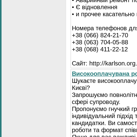
• Аварийный ремонт п
• Є відновлення
• и прочее касательно
Номера телефонов для
+38 (066) 824-21-70
+38 (063) 704-05-88
+38 (068) 411-22-12
Сайт: http://karlson.org
Високооплачувана ро
Шукаєте високооплачув
Києві?
Запрошуємо повнолітні
сфері супроводу.
Пропонуємо гнучкий гр
індивідуальний підхід 
кандидатки. Ви самост
роботи та формат спів