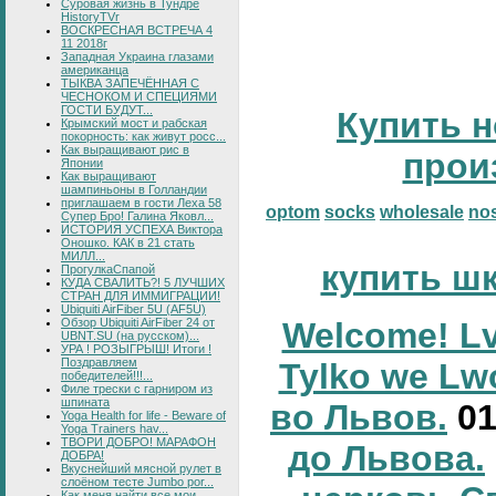
Суровая жизнь в Тундре
HistoryTVr
ВОСКРЕСНАЯ ВСТРЕЧА 4
11 2018г
Западная Украина глазами
американца
ТЫКВА ЗАПЕЧЁННАЯ С
ЧЕСНОКОМ И СПЕЦИЯМИ
ГОСТИ БУДУТ...
Купить н
Крымский мост и рабская
покорность: как живут росс...
Как выращивают рис в
прои
Японии
Как выращивают
шампиньоны в Голландии
приглашаем в гости Леха 58
optom
socks
wholesale
no
Супер Бро! Галина Яковл...
ИСТОРИЯ УСПЕХА Виктора
Оношко. КАК в 21 стать
МИЛЛ...
купить ш
ПрогулкаСпапой
КУДА СВАЛИТЬ?! 5 ЛУЧШИХ
СТРАН ДЛЯ ИММИГРАЦИИ!
Ubiquiti AirFiber 5U (AF5U)
Обзор Ubiquiti AirFiber 24 от
Welcome! Lv
UBNT.SU (на русском)...
УРА ! РОЗЫГРЫШ! Итоги !
Поздравляем
Tylko we Lw
победителей!!!...
Филе трески с гарниром из
шпината
во Львов.
0
Yoga Health for life - Beware of
Yoga Trainers hav...
ТВОРИ ДОБРО! МАРАФОН
до Львова.
ДОБРА!
Вкуснейший мясной рулет в
слоёном тесте Jumbo por...
Как меня найти все мои