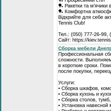
🏓 Професійний стіл
🏓 Ракетки та м’ячики 
🏓 Комфортна атмосф
Відкрийте для себе ак
Tennis Club!
Тел.: (050) 777-26-99, 
Сайт: https://kiev.tennis
Сборка мебели Днепр
Профессиональная сб
сложности. Выполняем
в короткие сроки. По
после покупки, переез
Услуги:
• Сборка шкафов, ком
• Сборка кухонь и кух
• Сборка столов, тумб
• Установка навесной 