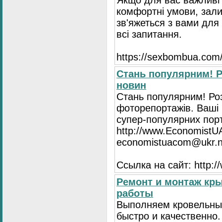
Якщо для вас важливі 
комфортні умови, зали
зв'яжеться з вами для 
всі запитання.
https://seхbombua.com/
Стань популярним! Р
новин
Стань популярним! Роз
фоторепортажів. Ваші 
супер-популярних порта
http://www.EconomistU
economistuacom@ukr.n
Ссылка на сайт: http:
Ремонт и монтаж кр
работы
Выполняем кровельны
быстро и качественно