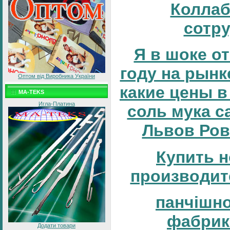
Коллаб
сотр
Я в шоке от
году на рынке
Оптом від Виробника України
какие цены в
MA-TEKS
Игла-Платина
соль мука с
Львов Ров
Купить н
производит
панчішн
фабрик
Додати товари