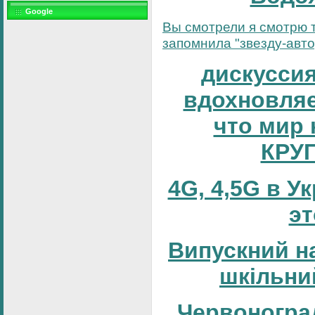
Google
Вы смотрели я смотрю т
запомнила "звезду-автор
дискуссия
вдохновляе
что мир 
КРУ
4G, 4,5G в У
эт
Випускний н
шкільни
Червоногра