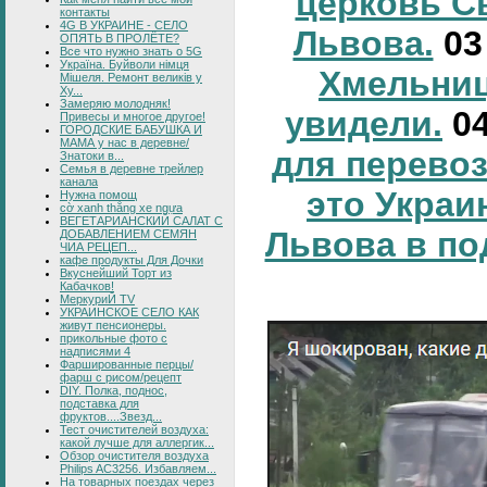
церковь С
контакты
4G В УКРАИНЕ - СЕЛО
Львова.
0
ОПЯТЬ В ПРОЛЁТЕ?
Все что нужно знать о 5G
Україна. Буйволи німця
Хмельниц
Мішеля. Ремонт великів у
Ху...
Замеряю молодняк!
увидели.
0
Привесы и многое другое!
ГОРОДСКИЕ БАБУШКА И
МАМА у нас в деревне/
для перевоз
Знатоки в...
Семья в деревне трейлер
канала
это Украи
Нужна помощ
cờ xanh thắng xe ngựa
ВЕГЕТАРИАНСКИЙ САЛАТ С
Львова в по
ДОБАВЛЕНИЕМ СЕМЯН
ЧИА РЕЦЕП...
кафе продукты Для Дочки
Вкуснейший Торт из
Кабачков!
МеркуриЙ TV
УКРАИНСКОЕ СЕЛО КАК
живут пенсионеры.
прикольные фото с
надписями 4
Фаршированные перцы/
фарш с рисом/рецепт
DIY. Полка, поднос,
подставка для
фруктов....Звезд...
Тест очистителей воздуха:
какой лучше для аллергик...
Обзор очистителя воздуха
Philips AC3256. Избавляем...
На товарных поездах через