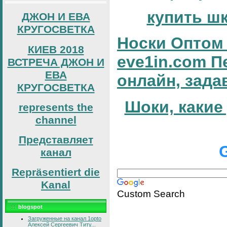
купить ш
ДЖОН И ЕВА
КРУГОСВЕТКА
Носки Оптом 
КИЕВ 2018
eve1in.com П
ВСТРЕЧА ДЖОН И
ЕВА
онлайн, зада
КРУГОСВЕТКА
Шоки, какие
represents the
channel
Представляет
канал
Repräsentiert die
Kanal
Custom Search
blogspot
Загруженные на канал 1opto
Алексей Сергеевич Титу...