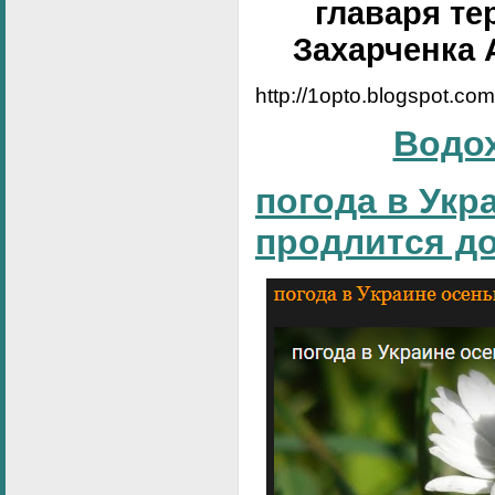
главаря те
Захарченка 
http://1opto.blogspot.co
Водо
погода в Укр
продлится д