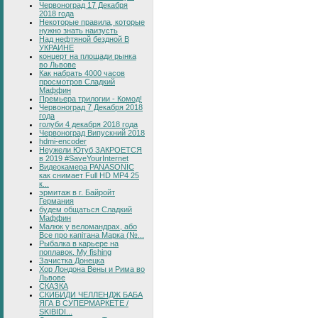
Червоноград 17 Декабря
2018 года
Некоторые правила, которые
нужно знать наизусть
Над нефтяной бездной В
УКРАИНЕ
концерт на площади рынка
во Львове
Как набрать 4000 часов
просмотров Сладкий
Маффин
Премьера трилогии - Комод!
Червоноград 7 Декабря 2018
года
голуби 4 декабря 2018 года
Червоноград Випускний 2018
hdmi-encoder
Неужели Ютуб ЗАКРОЕТСЯ
в 2019 #SaveYourInternet
Видеокамера PANASONIC
как снимает Full HD MP4 25
к...
эрмитаж в г. Байройт
Германия
будем общаться Сладкий
Маффин
Малюк у веломандрах, або
Все про капітана Марка (№...
Рыбалка в карьере на
поплавок. My fishing
Зачистка Донецка
Хор Лондона Вены и Рима во
Львове
СКАЗКА
СКИБИДИ ЧЕЛЛЕНДЖ БАБА
ЯГА В СУПЕРМАРКЕТЕ /
SKIBIDI...