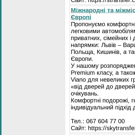
Сайт: https://stransfer.
Міжнародні та міжміс
Європі
Пропонуємо комфортні
легковими автомобіля
приватних, сімейних і 
напрямки: Львів – Варш
Польща, Кишинів, а так
Європи.
У нашому розпоряджен
Premium класу, а тако
Viano для невеликих 
«від дверей до дверей
очікувань.
Комфортні подорожі, г
індивідуальний підхід
Тел.: 067 604 77 00
Сайт: https://skytransf