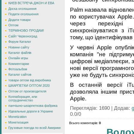
КИЕВ ВСТРЕЧА ДЖОН И ЕВА
Palm назвала відновле
Доска оголошення
Подати оголошення
по користувачах Apple
Додати товари
через перехідні 
Оптом
синхронізуватися з i
ТЕРМІНОВО ПРОДАМ!
тому, що ідентифікував 
Саїйт Червоноград
Форум Каталог
У червні Apple опублі
Новини сайту
компанія "не підтриму
Каталог файлів
Онлайн игры
цифрові медіаплеєри, 
Комментарии
нові версії програмног
Фотоальбом
уже не будуть синхроні
Каталог сайтов
товари оптом від виробника
В останній версії iT
ШКАРПЕТКИ ОПТОМ 2020
дозволяла іншим прист
Оптом от производителя
Коллаборация, или
Apple.
сотрудничество
панчішно-шкарпеткова фабрика
Переглядів
:
1690
|
Додав
:
Идеальные дороги в Украине
0.0
/
0
Monetization
Монетизация
Всього коментарів
:
0
Грузовые поезда по всей Америке
Водо