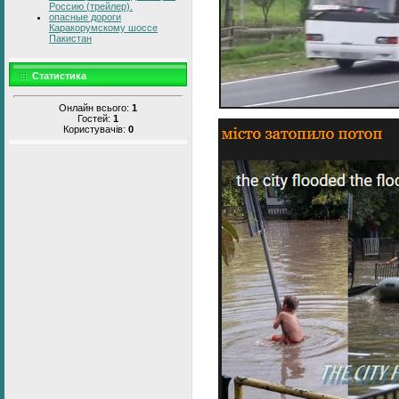
Россию (трейлер).
опасные дороги
Каракорумскому шоссе
Пакистан
Статистика
Онлайн всього:
1
Гостей:
1
Користувачів:
0