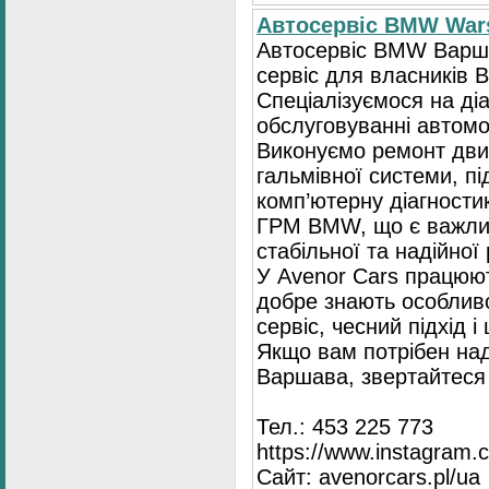
Автосервіс BMW War
Автосервіс BMW Варша
сервіс для власників 
Спеціалізуємося на діа
обслуговуванні автомо
Виконуємо ремонт двиг
гальмівної системи, пі
комп’ютерну діагностик
ГРМ BMW, що є важли
стабільної та надійної
У Avenor Cars працюют
добре знають особлив
сервіс, чесний підхід 
Якщо вам потрібен на
Варшава, звертайтеся 
Тел.: 453 225 773
https://www.instagram.
Сайт: avenorcars.pl/ua