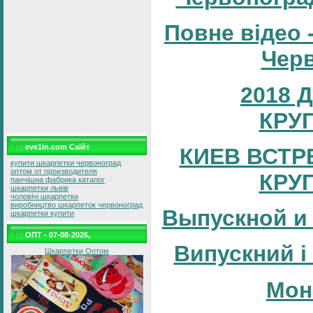
Повне відео 
Черв
2018 
КРУ
eve1in.com Саїйт
КИЕВ ВСТР
купити шкарпетки червоноград
оптом от производителя
КРУ
панчішна фабрика каталог
шкарпетки львів
чоловічі шкарпетки
виробництво шкарпеток червоноград
Выпускной и
шкарпетки купити
ОПТ - 07-08-2026,
Випускний і
Шкарпетки Оптом
Мон