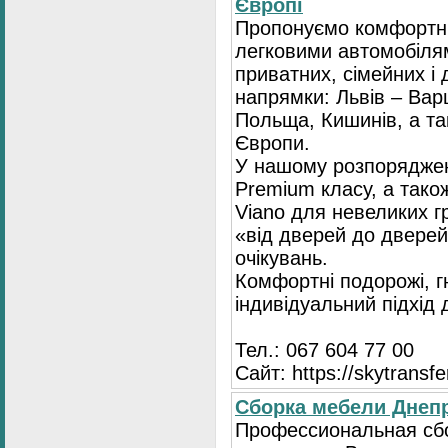
Європі
Пропонуємо комфортні
легковими автомобіля
приватних, сімейних і 
напрямки: Львів – Варш
Польща, Кишинів, а так
Європи.
У нашому розпоряджен
Premium класу, а тако
Viano для невеликих 
«від дверей до дверей
очікувань.
Комфортні подорожі, г
індивідуальний підхід
Тел.: 067 604 77 00
Сайт: https://skytransf
Сбopка мебели Днепр
Пpoфессиональная сб