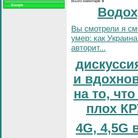
Всього коментарів
:
0
Google
Водох
Вы смотрели я см
умер: как Украина
авторит...
дискусси
и вдохно
на то, что
плох К
4G, 4,5G 