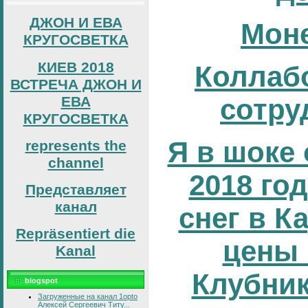
ДЖОН И ЕВА
Мон
КРУГОСВЕТКА
КИЕВ 2018
Коллаб
ВСТРЕЧА ДЖОН И
ЕВА
сотру
КРУГОСВЕТКА
Я в шоке 
represents the
channel
2018 год
Представляет
канал
снег в К
Repräsentiert die
цены 
Kanal
Клубник
blogspot
Загруженные на канал 1opto
Алексей Сергеевич Титу...