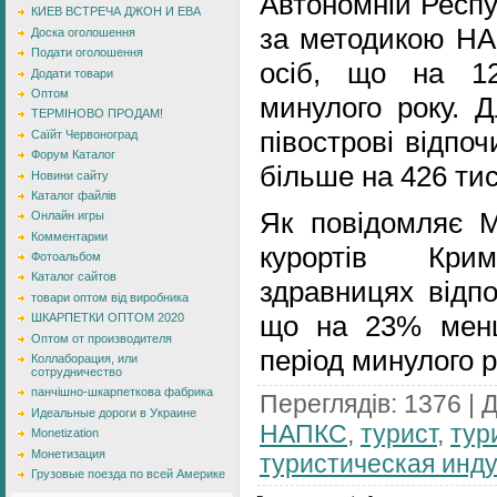
Автономній Респу
КИЕВ ВСТРЕЧА ДЖОН И ЕВА
за методикою НАП
Доска оголошення
Подати оголошення
осіб, що на 1
Додати товари
Оптом
минулого року. Д
ТЕРМІНОВО ПРОДАМ!
півострові відпоч
Саїйт Червоноград
Форум Каталог
більше на 426 тис
Новини сайту
Каталог файлів
Як повідомляє М
Онлайн игры
Комментарии
курортів Кри
Фотоальбом
Каталог сайтов
здравницях відпо
товари оптом від виробника
що на 23% менш
ШКАРПЕТКИ ОПТОМ 2020
Оптом от производителя
період минулого р
Коллаборация, или
сотрудничество
панчішно-шкарпеткова фабрика
Переглядів
:
1376
|
Д
Идеальные дороги в Украине
НАПКС
,
турист
,
тур
Monetization
Монетизация
туристическая инд
Грузовые поезда по всей Америке