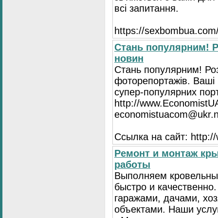
всі запитання.
https://seхbombua.com/
Стань популярним! Р
новин
Стань популярним! Роз
фоторепортажів. Ваші 
супер-популярних порта
http://www.EconomistU
economistuacom@ukr.n
Ссылка на сайт: http:
Ремонт и монтаж кр
работы
Выполняем кровельны
быстро и качественно
гаражами, дачами, хо
объектами. Наши услу