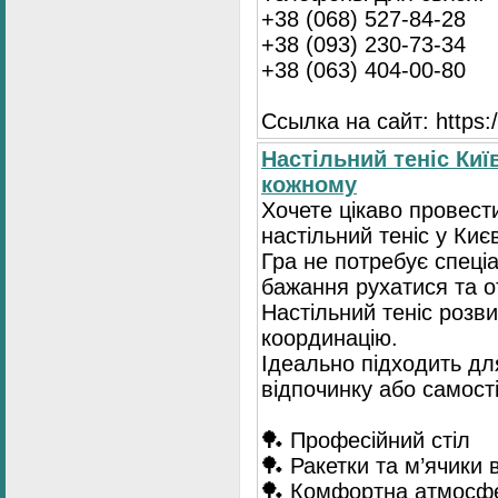
+38 (068) 527-84-28
+38 (093) 230-73-34
+38 (063) 404-00-80
Ссылка на сайт: https://
Настільний теніс Киї
кожному
Хочете цікаво провест
настільний теніс у Києв
Гра не потребує спеці
бажання рухатися та 
Настільний теніс розв
координацію.
Ідеально підходить для
відпочинку або самост
🏓 Професійний стіл
🏓 Ракетки та м’ячики 
🏓 Комфортна атмосф