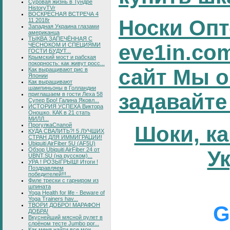
Суровая жизнь в Тундре
HistoryTVr
ВОСКРЕСНАЯ ВСТРЕЧА 4
Носки Опт
11 2018г
Западная Украина глазами
американца
ТЫКВА ЗАПЕЧЁННАЯ С
eve1in.co
ЧЕСНОКОМ И СПЕЦИЯМИ
ГОСТИ БУДУТ...
Крымский мост и рабская
покорность: как живут росс...
сайт Мы о
Как выращивают рис в
Японии
Как выращивают
шампиньоны в Голландии
задавайте
приглашаем в гости Леха 58
Супер Бро! Галина Яковл...
ИСТОРИЯ УСПЕХА Виктора
Оношко. КАК в 21 стать
МИЛЛ...
ПрогулкаСпапой
Шоки, ка
КУДА СВАЛИТЬ?! 5 ЛУЧШИХ
СТРАН ДЛЯ ИММИГРАЦИИ!
Ubiquiti AirFiber 5U (AF5U)
Обзор Ubiquiti AirFiber 24 от
У
UBNT.SU (на русском)...
УРА ! РОЗЫГРЫШ! Итоги !
Поздравляем
победителей!!!...
Филе трески с гарниром из
шпината
Yoga Health for life - Beware of
Yoga Trainers hav...
ТВОРИ ДОБРО! МАРАФОН
G
ДОБРА!
Вкуснейший мясной рулет в
слоёном тесте Jumbo por...
Как меня найти все мои