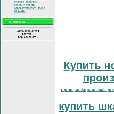
Россию (трейлер).
опасные дороги
Каракорумскому шоссе
Пакистан
Статистика
Онлайн всього:
1
Гостей:
1
Користувачів:
0
Купить н
прои
optom
socks
wholesale
no
купить шк