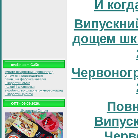
И когд
Випускний
дощем шк
eve1in.com Саїйт
Червоног
купити шкарпетки червоноград
оптом от производителя
панчішна фабрика каталог
шкарпетки львів
чоловічі шкарпетки
виробництво шкарпеток червоноград
шкарпетки купити
Повн
ОПТ - 06-08-2026,
Шкарпетки Оптом
Випуск
Черв