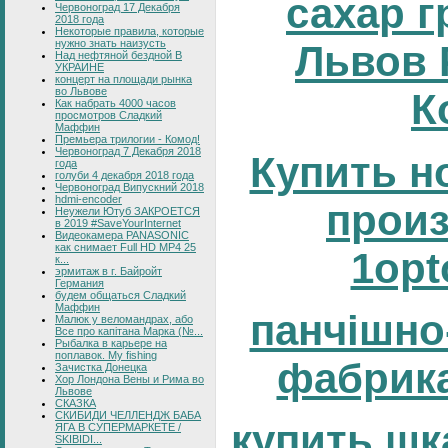
сахар г
Червоноград 17 Декабря
2018 года
Некоторые правила, которые
нужно знать наизусть
Львов 
Над нефтяной бездной В
УКРАИНЕ
концерт на площади рынка
во Львове
К
Как набрать 4000 часов
просмотров Сладкий
Маффин
Премьера трилогии - Комод!
Червоноград 7 Декабря 2018
Купить н
года
голуби 4 декабря 2018 года
Червоноград Випускний 2018
hdmi-encoder
прои
Неужели Ютуб ЗАКРОЕТСЯ
в 2019 #SaveYourInternet
Видеокамера PANASONIC
как снимает Full HD MP4 25
1opt
к...
эрмитаж в г. Байройт
Германия
будем общаться Сладкий
Маффин
панчішно
Малюк у веломандрах, або
Все про капітана Марка (№...
Рыбалка в карьере на
поплавок. My fishing
фабрика
Зачистка Донецка
Хор Лондона Вены и Рима во
Львове
СКАЗКА
СКИБИДИ ЧЕЛЛЕНДЖ БАБА
купить шк
ЯГА В СУПЕРМАРКЕТЕ /
SKIBIDI...