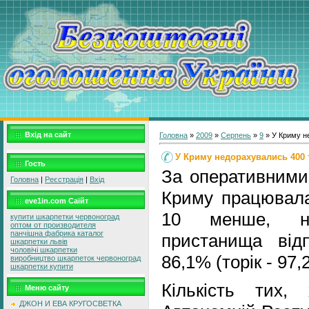
Вхід на сайт
Головна
»
2009
»
Серпень
»
9
» У Криму не
У Криму недорахувались 400 т
Гость
За оперативними
Головна
|
Реєстрація
|
Вхід
Криму працювала
eve1in.com Саїйт
10 менше, ні
купити шкарпетки червоноград
оптом от производителя
панчішна фабрика каталог
пристанища від
шкарпетки львів
чоловічі шкарпетки
86,1% (торік - 97,
виробництво шкарпеток червоноград
шкарпетки купити
Кількість тих
Меню сайту
ДЖОН И ЕВА КРУГОСВЕТКА