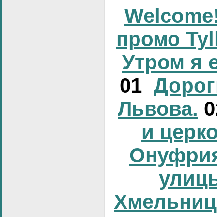
Welcome!
промо Tyl
Утром я 
01
Дорог
Львова.
и церк
Онуфрия
улиц
Хмельниц