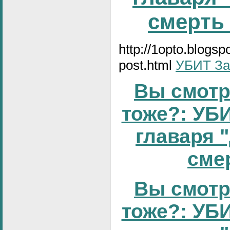
смерть
http://1opto.blogs
post.html
УБИТ За
Вы смотр
тоже?: УБИ
главаря 
смер
Вы смотр
тоже?: УБИ