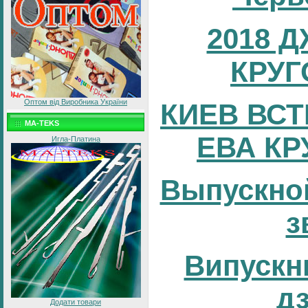
2018 
КРУГ
Оптом від Виробника України
КИЕВ ВСТ
MA-TEKS
ЕВА КР
Игла-Платина
Выпускно
з
Випускни
д
Додати товари