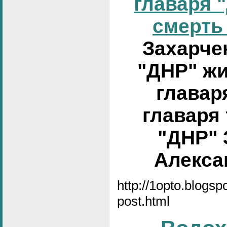
главаря 
смерть 
Захарчен
"ДНР" жи
главар
главаря
"ДНР" 
Алексан
http://1opto.blogs
post.html