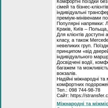
Комфортні поїздки без
сімей та бізнес-клієнті
індивідуальні трансфе
преміум-мінівенами по 
Популярні напрямки: Л
Краків, Київ – Польща,
Для клієнтів доступні
класу, а також Mercede
невеликих груп. Поїзд
принципом «від двере
індивідуального маршр
Досвідчені водії, комф
багажем та можливість
вокзалів.
Надійні міжнародні та
комфортних подорожей
Тел.: 098 744-98-78
Сайт: https://stransfer.
Міжнародні та міжміс