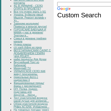
контакты
4G В УКРАИНЕ - СЕЛО
ОПЯТЬ В ПРОЛЁТЕ?
Все что нужно знать о 5G
Custom Search
Україна. Буйволи німця
Мішеля. Ремонт великів у
Ху...
Замеряю молодняк!
Привесы и многое другое!
ГОРОДСКИЕ БАБУШКА И
МАМА у нас в деревне/
Знатоки в...
Семья в деревне трейлер
канала
Нужна помощ
cờ xanh thắng xe ngựa
ВЕГЕТАРИАНСКИЙ САЛАТ С
ДОБАВЛЕНИЕМ СЕМЯН
ЧИА РЕЦЕП...
кафе продукты Для Дочки
Вкуснейший Торт из
Кабачков!
МеркуриЙ TV
УКРАИНСКОЕ СЕЛО КАК
живут пенсионеры.
прикольные фото с
надписями 4
Фаршированные перцы/
фарш с рисом/рецепт
DIY. Полка, поднос,
подставка для
фруктов....Звезд...
Тест очистителей воздуха:
какой лучше для аллергик...
Обзор очистителя воздуха
Philips AC3256. Избавляем...
На товарных поездах через