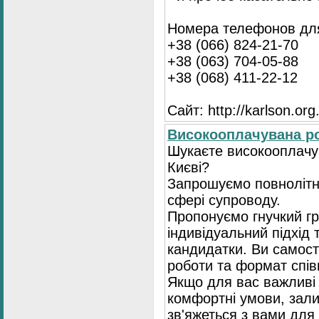
Номера телефонов для
+38 (066) 824-21-70
+38 (063) 704-05-88
+38 (068) 411-22-12
Сайт: http://karlson.org
Високооплачувана ро
Шукаєте високооплачув
Києві?
Запрошуємо повнолітні
сфері супроводу.
Пропонуємо гнучкий гр
індивідуальний підхід 
кандидатки. Ви самост
роботи та формат спів
Якщо для вас важливі 
комфортні умови, зали
зв'яжеться з вами для 