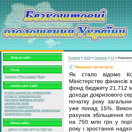
Вхід на сайт
Головна
»
2009
»
Серпень
»
13
» Наказано
Наказано витиснути
Гость
Як стало відомо Ком
Головна
|
Реєстрація
|
Вхід
Міністерство фінансів 
eve1in.com Саїйт
фонд бюджету 21,712 м
купити шкарпетки червоноград
доходи докризового се
оптом от производителя
панчішна фабрика каталог
початку року загаль
шкарпетки львів
уже понад 15%. Викон
чоловічі шкарпетки
виробництво шкарпеток червоноград
рахунок збільшення пл
шкарпетки купити
на 750 млн грн у порі
Меню сайту
року і зростання надх
ДЖОН И ЕВА КРУГОСВЕТКА