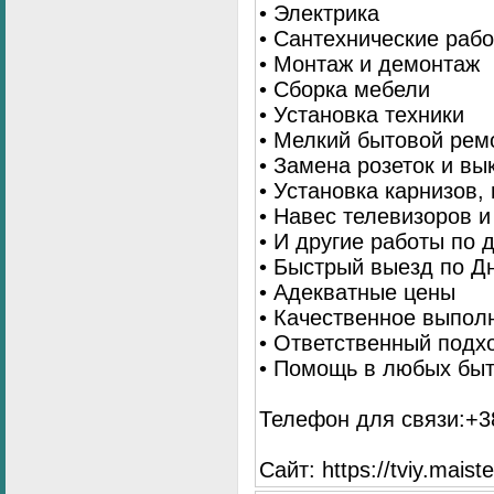
• Электрика
• Сантехнические раб
• Монтаж и демонтаж
• Сборка мебели
• Установка техники
• Мелкий бытовой рем
• Замена розеток и в
• Установка карнизов,
• Навес телевизоров 
• И другие работы по
• Быстрый выезд по Д
• Адекватные цены
• Качественное выпол
• Ответственный подх
• Помощь в любых бы
Телефон для связи:+38
Сайт: https://tviy.maiste