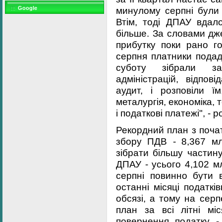
минулому серпні були 
Google
Втім, тоді ДПАУ вдал
більше. За словами дж
прибутку поки рано г
серпня платники подад
суботу зібрали зас
адміністрацій, відпов
аудит, і розповіли ї
металургія, економіка, 
і податкові платежі", - 
Рекордний план з поча
збору ПДВ - 8,367 м
зібрати більшу частину
ДПАУ - усього 4,102 м
серпні повинно бути 
останні місяці податк
обсязі, а тому на сер
план за всі літні мі
повернення податку - 