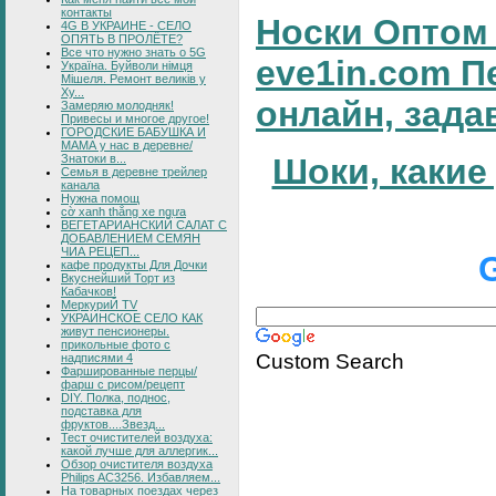
контакты
Носки Оптом 
4G В УКРАИНЕ - СЕЛО
ОПЯТЬ В ПРОЛЁТЕ?
Все что нужно знать о 5G
eve1in.com П
Україна. Буйволи німця
Мішеля. Ремонт великів у
Ху...
онлайн, зада
Замеряю молодняк!
Привесы и многое другое!
ГОРОДСКИЕ БАБУШКА И
МАМА у нас в деревне/
Знатоки в...
Шоки, какие
Семья в деревне трейлер
канала
Нужна помощ
cờ xanh thắng xe ngựa
ВЕГЕТАРИАНСКИЙ САЛАТ С
ДОБАВЛЕНИЕМ СЕМЯН
ЧИА РЕЦЕП...
кафе продукты Для Дочки
Вкуснейший Торт из
Кабачков!
МеркуриЙ TV
УКРАИНСКОЕ СЕЛО КАК
живут пенсионеры.
прикольные фото с
Custom Search
надписями 4
Фаршированные перцы/
фарш с рисом/рецепт
DIY. Полка, поднос,
подставка для
фруктов....Звезд...
Тест очистителей воздуха:
какой лучше для аллергик...
Обзор очистителя воздуха
Philips AC3256. Избавляем...
На товарных поездах через