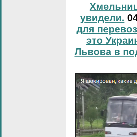
Хмельниц
увидели.
0
для перевоз
это Украи
Львова в по