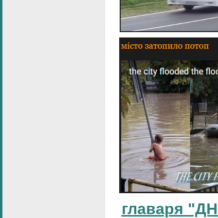
главаря "ДН