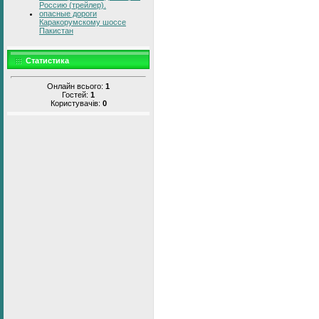
Россию (трейлер).
опасные дороги
Каракорумскому шоссе
Пакистан
Статистика
Онлайн всього:
1
Гостей:
1
Користувачів:
0