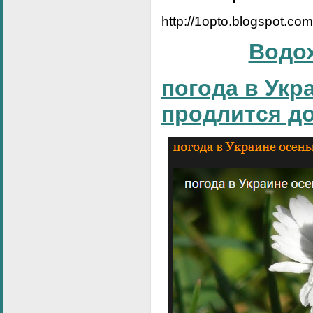
http://1opto.blogspot.co
Водо
погода в Укр
продлится д