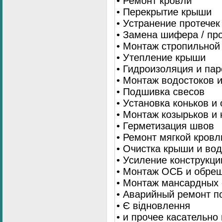
• Ремонт кровли
• Перекрытие крыши
• Устранение протечек
• Замена шифера / пр
• Монтаж стропильной
• Утепление крыши
• Гидроизоляция и па
• Монтаж водостоков 
• Подшивка свесов
• Установка коньков и
• Монтаж козырьков и
• Герметизация швов
• Ремонт мягкой кровл
• Очистка крыши и во
• Усиление конструкц
• Монтаж ОСБ и обре
• Монтаж мансардных 
• Аварийный ремонт п
• Є відновлення
• и прочее касательно