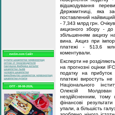
відшкодування перев
Держмитниці, яка за
поставлений найвищий 
- 7,343 млрд грн. Очік
акцизного збору - до 
збільшенням акцизу на
вина. Акциз при імпор
платежі - 513,6 мл
коментували.
eve1in.com Саїйт
купити шкарпетки червоноград
Експерти не розділяють
оптом от производителя
на прогнозні оцінки IF
панчішна фабрика каталог
шкарпетки львів
податку на прибуток
чоловічі шкарпетки
виробництво шкарпеток червоноград
платежі виростуть не
шкарпетки купити
Національного інсти
ОПТ - 08-08-2026,
Олексій Молдова
Шкарпетки Оптом
нездійсненним, тому
фінансові результати
упали, а більшість галу
зроблено нічого істот