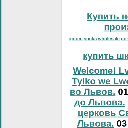
Купить н
прои
optom
socks
wholesale
no
купить ш
Welcome! Lv
Tylko we Lw
во Львов.
0
до Львова.
церковь С
Львова.
0