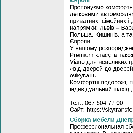
Європі
Пропонуємо комфортні
легковими автомобіля
приватних, сімейних і 
напрямки: Львів – Варш
Польща, Кишинів, а так
Європи.
У нашому розпоряджен
Premium класу, а тако
Viano для невеликих 
«від дверей до дверей
очікувань.
Комфортні подорожі, г
індивідуальний підхід
Тел.: 067 604 77 00
Сайт: https://skytransf
Сбopка мебели Днепр
Пpoфессиональная сб