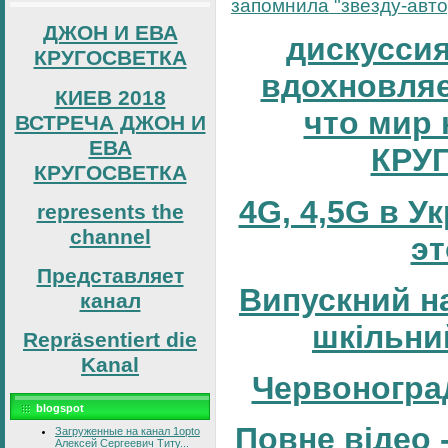
запомнила "звезду-автор
ДЖОН И ЕВА
дискуссия
КРУГОСВЕТКА
вдохновляе
КИЕВ 2018
что мир 
ВСТРЕЧА ДЖОН И
ЕВА
КРУ
КРУГОСВЕТКА
4G, 4,5G в У
represents the
channel
эт
Представляет
Випускний н
канал
шкільни
Repräsentiert die
Kanal
Червоногра
blogspot
Повне відео 
Загруженные на канал 1opto
Алексей Сергеевич Титу...