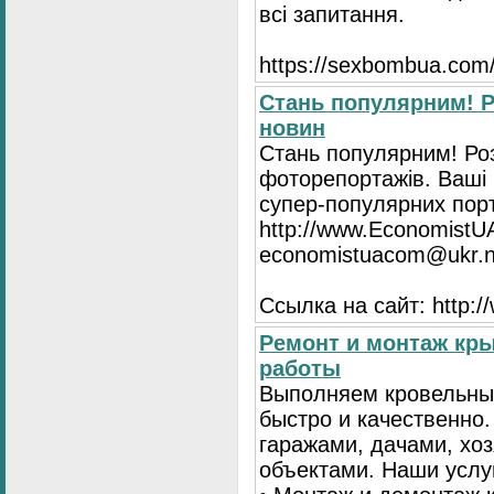
всі запитання.
https://seхbombua.com/
Стань популярним! Р
новин
Стань популярним! Роз
фоторепортажів. Ваші 
супер-популярних порта
http://www.EconomistU
economistuacom@ukr.n
Ссылка на сайт: http:
Ремонт и монтаж кр
работы
Выполняем кровельны
быстро и качественно
гаражами, дачами, хо
объектами. Наши услу