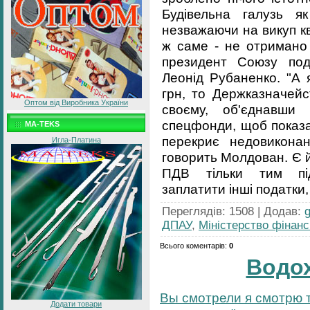
Будівельна галузь я
незважаючи на викуп к
ж саме - не отримано 
президент Союзу пода
Леонід Рубаненко. "А 
грн, то Держказначейс
Оптом від Виробника України
своєму, об'єднавши
спецфонди, щоб показа
MA-TEKS
перекриє недовикона
Игла-Платина
говорить Молдован. Є й
ПДВ тільки тим під
заплатити інші податки,
Переглядів
:
1508
|
Додав
:
ДПАУ
,
Міністерство фінанс
Всього коментарів
:
0
Водо
Вы смотрели я смотрю т
Додати товари