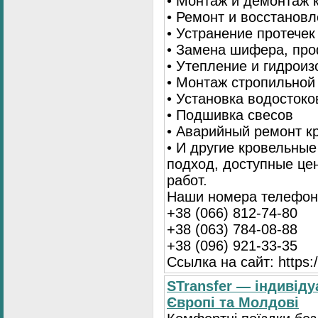
• Монтаж и демонтаж 
• Ремонт и восстанов
• Устранение протечек
• Замена шифера, пр
• Утепление и гидрои
• Монтаж стропильной
• Установка водостоко
• Подшивка свесов
• Аварийный ремонт 
• И другие кровельны
подход, доступные це
работ.
Наши номера телефоно
+38 (066) 812-74-80
+38 (063) 784-08-88
+38 (096) 921-33-35
Ссылка на сайт: https:/
STransfer — індивіду
Європі та Молдові