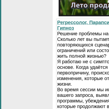
Регрессолог, Парапси
Гипноз
Решение проблемы на
Сколько лет вы пытает
повторяющихся сценар
ограничений или сост
жить полной жизнью?
Я работаю не с симпто
основе. Когда удаётся
первопричину, происх
изменения, которые о
жизни.
Во время сессии мы и
вашего запроса, выя
программы, убеждения
которые продолжают в