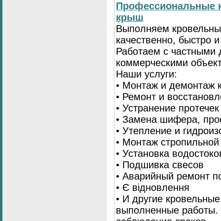
Профессиональные к
крыш
Выполняем кровельны
качественно, быстро 
Работаем с частными 
коммерческими объек
Наши услуги:
• Монтаж и демонтаж 
• Ремонт и восстанов
• Устранение протечек
• Замена шифера, пр
• Утепление и гидрои
• Монтаж стропильной
• Установка водостоко
• Подшивка свесов
• Аварийный ремонт по
• Є відновлення
• И другие кровельные
выполненные работы. 