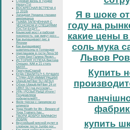
Суровая жизнь в Тундре
HistoryTVr
ВОСКРЕСНАЯ ВСТРЕЧА 4
Я в шоке от
11 2018г
Западная Украина глазами
американца
ТЫКВА ЗАПЕЧЁННАЯ С
году на рынке
ЧЕСНОКОМ И СПЕЦИЯМИ
ГОСТИ БУДУТ...
Крымский мост и рабская
какие цены в
покорность: как живут росс...
Как выращивают рис в
Японии
соль мука с
Как выращивают
шампиньоны в Голландии
приглашаем в гости Леха 58
Львов Ров
Супер Бро! Галина Яковл...
ИСТОРИЯ УСПЕХА Виктора
Оношко. КАК в 21 стать
МИЛЛ...
Купить н
ПрогулкаСпапой
КУДА СВАЛИТЬ?! 5 ЛУЧШИХ
СТРАН ДЛЯ ИММИГРАЦИИ!
производит
Ubiquiti AirFiber 5U (AF5U)
Обзор Ubiquiti AirFiber 24 от
UBNT.SU (на русском)...
УРА ! РОЗЫГРЫШ! Итоги !
панчішн
Поздравляем
победителей!!!...
Филе трески с гарниром из
шпината
фабрик
Yoga Health for life - Beware of
Yoga Trainers hav...
ТВОРИ ДОБРО! МАРАФОН
ДОБРА!
купить ш
Вкуснейший мясной рулет в
слоёном тесте Jumbo por...
Как меня найти все мои