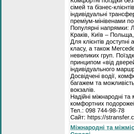
Комфортні поїздки без
сімей та бізнес-клієнті
індивідуальні трансфе
преміум-мінівенами по 
Популярні напрямки: Л
Краків, Київ – Польща,
Для клієнтів доступні
класу, а також Mercede
невеликих груп. Поїзд
принципом «від двере
індивідуального маршр
Досвідчені водії, комф
багажем та можливість
вокзалів.
Надійні міжнародні та
комфортних подорожей
Тел.: 098 744-98-78
Сайт: https://stransfer.
Міжнародні та міжміс