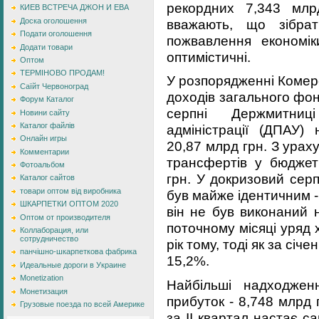
рекордних 7,343 млр
КИЕВ ВСТРЕЧА ДЖОН И ЕВА
вважають, що зібра
Доска оголошення
Подати оголошення
пожвавлення економік
Додати товари
оптимістичні.
Оптом
ТЕРМІНОВО ПРОДАМ!
У розпорядженні Комер
Саїйт Червоноград
доходів загального фон
Форум Каталог
серпні Держмитниц
Новини сайту
Каталог файлів
адміністрації (ДПАУ) 
Онлайн игры
20,87 млрд грн. З урах
Комментарии
трансфертів у бюджет
Фотоальбом
грн. У докризовий сер
Каталог сайтов
товари оптом від виробника
був майже ідентичним - 
ШКАРПЕТКИ ОПТОМ 2020
він не був виконаний 
Оптом от производителя
поточному місяці уряд 
Коллаборация, или
сотрудничество
рік тому, тоді як за січ
панчішно-шкарпеткова фабрика
15,2%.
Идеальные дороги в Украине
Monetization
Найбільші надходжен
Монетизация
прибуток - 8,748 млрд 
Грузовые поезда по всей Америке
за II квартал настає с