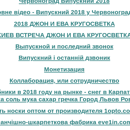
Червоноград Випускний 2018
вне відео - Випускний 2018 у Червоноград
2018 ДЖОН И ЕВА КРУГОСВЕТКА
КИЕВ ВСТРЕЧА ДЖОН И ЕВА КРУГОСВЕТК
Выпускной и последний звонок
Випускний і останній дзвоник
Монетизация
Коллаборация, или сотрудничество
бники в 2018 году на рынке - снег в Карпа
а соль мука сахар гречка Город Львов Ро
ть носки оптом от производителя 1opto.c
панчішно-шкарпеткова фабрика eve1in.co