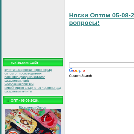
Носки Оптом 05-08-2
вопросы!
eve1in.com Саїйт
купити шкарпетки червоноград
оптом от производителя
Custom Search
панчішна фабрика каталог
шкарпетки львів
чоловічі шкарпетки
виробництво шкарпеток червоноград
шкарпетки купити
ОПТ - 05-08-2026,
Шкарпетки Оптом