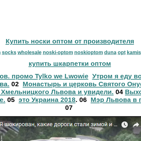
Купить носки оптом от производителя
m
socks
wholesale
noski-optom
noskioptom
duna
opt
kamis
купить шкарпетки оптом
ов. промо Tylko we Lwowie
Утром я еду в
ва.
02
Монастырь и церковь Святого Ону
 Хмельницкого Львова и увидели.
04
Выхо
е.
05
это Украина 2018
. 06
Мэр Львова в 
07