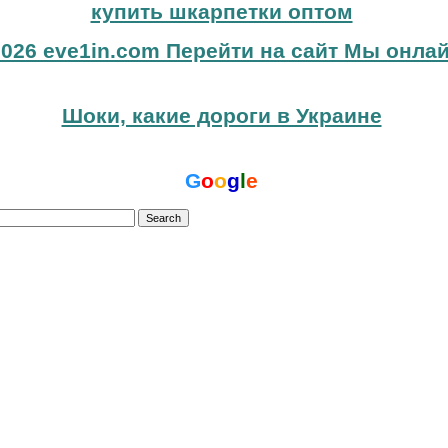
купить шкарпетки оптом
026 eve1in.com Перейти на сайт Мы онлай
Шоки, какие дороги в Украине
G
o
o
g
l
e