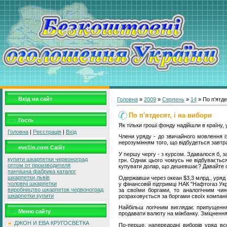
Вхід на сайт
Головна
»
2009
»
Серпень
»
14
» По п'ятде
По п'ятдесят, і на вибори
Гость
Як тільки гроші фонду надійшли в країну,
Головна
|
Реєстрація
|
Вхід
Члени уряду - до звичайного мовлення із
нерозумінням того, що відбудеться завтр
eve1in.com Саїйт
У першу чергу - з курсом. Здавалося б, 
купити шкарпетки червоноград
грн. Однак цього чомусь не відбуваєтьс
оптом от производителя
купувати долар, що дешевшає? Давайте 
панчішна фабрика каталог
шкарпетки львів
Одержавши через океан $3,3 млрд., уряд 
чоловічі шкарпетки
у фінансовій підтримці НАК "Нафтогаз Ук
виробництво шкарпеток червоноград
за своїми боргами, то аналогічним чи
шкарпетки купити
розраховується за боргами своїх компан
Найбільш логічним виглядає припущення
Меню сайту
продавати валюту на міжбанку. Зміцнення н
ДЖОН И ЕВА КРУГОСВЕТКА
По-перше, напередодні виборів уряд вс