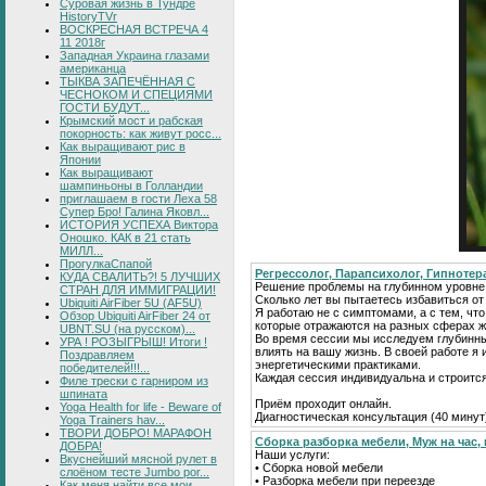
Суровая жизнь в Тундре
HistoryTVr
ВОСКРЕСНАЯ ВСТРЕЧА 4
11 2018г
Западная Украина глазами
американца
ТЫКВА ЗАПЕЧЁННАЯ С
ЧЕСНОКОМ И СПЕЦИЯМИ
ГОСТИ БУДУТ...
Крымский мост и рабская
покорность: как живут росс...
Как выращивают рис в
Японии
Как выращивают
шампиньоны в Голландии
приглашаем в гости Леха 58
Супер Бро! Галина Яковл...
ИСТОРИЯ УСПЕХА Виктора
Оношко. КАК в 21 стать
МИЛЛ...
ПрогулкаСпапой
Регрессолог, Парапсихолог, Гипнотер
КУДА СВАЛИТЬ?! 5 ЛУЧШИХ
Решение проблемы на глубинном уровне
СТРАН ДЛЯ ИММИГРАЦИИ!
Сколько лет вы пытаетесь избавиться о
Ubiquiti AirFiber 5U (AF5U)
Я работаю не с симптомами, а с тем, что
Обзор Ubiquiti AirFiber 24 от
которые отражаются на разных сферах ж
UBNT.SU (на русском)...
Во время сессии мы исследуем глубинн
УРА ! РОЗЫГРЫШ! Итоги !
влиять на вашу жизнь. В своей работе 
Поздравляем
энергетическими практиками.
победителей!!!...
Каждая сессия индивидуальна и строитс
Филе трески с гарниром из
шпината
Приём проходит онлайн.
Yoga Health for life - Beware of
Диагностическая консультация (40 минут
Yoga Trainers hav...
ТВОРИ ДОБРО! МАРАФОН
Сборка разборка мебели, Муж на час, 
ДОБРА!
Наши услуги:
Вкуснейший мясной рулет в
• Сборка новой мебели
слоёном тесте Jumbo por...
• Разборка мебели при переезде
Как меня найти все мои