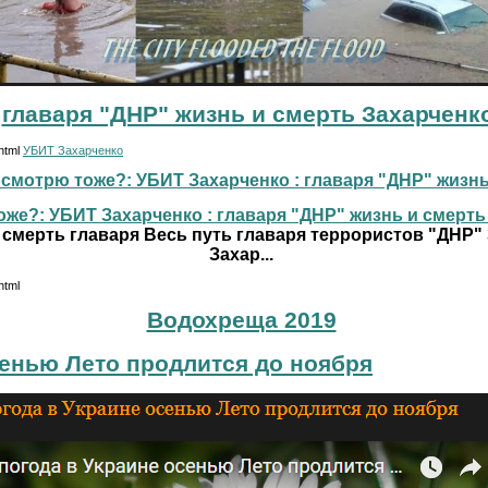
главаря "ДНР" жизнь и смерть Захарченк
.html
УБИТ Захарченко
смотрю тоже?: УБИТ Захарченко : главаря "ДНР" жизнь и
же?: УБИТ Захарченко : главаря "ДНР" жизнь и смерть г
 смерть главаря Весь путь главаря террористов "ДНР"
Захар...
html
Водохреща 2019
сенью Лето продлится до ноября