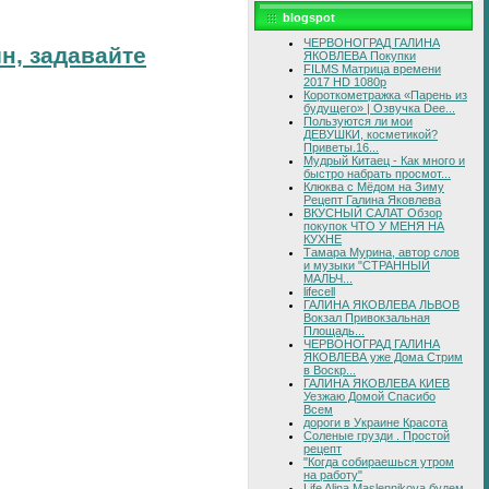
blogspot
ЧЕРВОНОГРАД ГАЛИНА
н, задавайте
ЯКОВЛЕВА Покупки
FILMS Матрица времени
2017 HD 1080p
Короткометражка «Парень из
будущего» | Озвучка Dee...
Пользуются ли мои
ДЕВУШКИ, косметикой?
Приветы.16...
Мудрый Китаец - Как много и
быстро набрать просмот...
Клюква с Мёдом на Зиму
Рецепт Галина Яковлева
ВКУСНЫЙ САЛАТ Обзор
покупок ЧТО У МЕНЯ НА
КУХНЕ
Тамара Мурина, автор слов
и музыки "СТРАННЫЙ
МАЛЬЧ...
lifecell
ГАЛИНА ЯКОВЛЕВА ЛЬВОВ
Вокзал Привокзальная
Площадь...
ЧЕРВОНОГРАД ГАЛИНА
ЯКОВЛЕВА уже Дома Стрим
в Воскр...
ГАЛИНА ЯКОВЛЕВА КИЕВ
Уезжаю Домой Спасибо
Всем
дороги в Украине Красота
Соленые грузди . Простой
рецепт
"Когда собираешься утром
на работу"
Life Alina Maslennikova будем