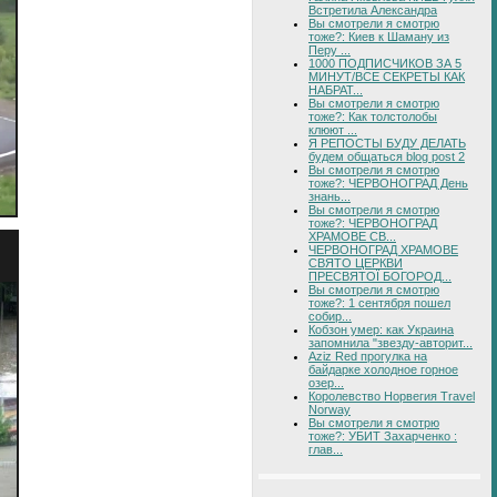
Встретила Александра
Вы смотрели я смотрю
тоже?: Киев к Шаману из
Перу ...
1000 ПОДПИСЧИКОВ ЗА 5
МИНУТ/ВСЕ СЕКРЕТЫ КАК
НАБРАТ...
Вы смотрели я смотрю
тоже?: Как толстолобы
клюют ...
Я РЕПОСТЫ БУДУ ДЕЛАТЬ
будем общаться blog post 2
Вы смотрели я смотрю
тоже?: ЧЕРВОНОГРАД День
знань...
Вы смотрели я смотрю
тоже?: ЧЕРВОНОГРАД
ХРАМОВЕ СВ...
ЧЕРВОНОГРАД ХРАМОВЕ
СВЯТО ЦЕРКВИ
ПРЕСВЯТОЇ БОГОРОД...
Вы смотрели я смотрю
тоже?: 1 сентября пошел
собир...
Кобзон умер: как Украина
запомнила "звезду-авторит...
Aziz Red прогулка на
байдарке холодное горное
озер...
Королевство Норвегия Travel
Norway
Вы смотрели я смотрю
тоже?: УБИТ Захарченко :
глав...