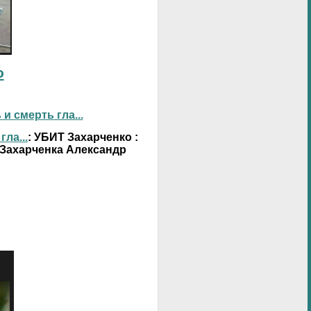
о
 смерть гла...
ла...
: УБИТ Захарченко :
 Захарченка Александр