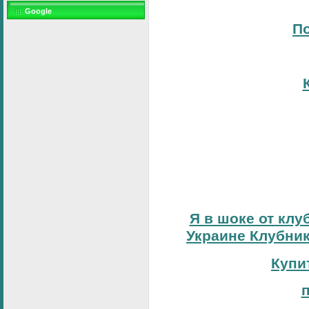
Google
По
Я в шоке от клу
Украине Клубник
Купи