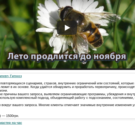
апевт, Гипноз
т повторяющихся сценариев, страхов, внутренних ограничений или состояний, которы
 лежит в их основе. Когда удаётся обнаружить и проработать первопричину, происходя
изни.
ые причины вашего запроса, выявляем ограничивающие программы, убеждения и внут
я использую комплексный подход, объединяющий работу с подсознанием, состояниями,
я вокруг вашего запроса. Многие клиенты отмечают значимые внутренние изменения у
) — 1500грн.
мастер на час