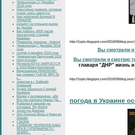
Червоноград 17 Декабря
2018 года
Некоторые правила, которые
нужно знать наизусть
Над нефтяной бездной В
УКРАИНЕ
концерт на площади рынка
во Львове
Как набрать 4000 часов
просмотров Сладкий
Маффин
http://1opto.blogspot.com/2018/09/blog-post
Премьера трилогии - Комод!
Червоноград 7 Декабря 2018
года
Вы смотрели я 
голуби 4 декабря 2018 года
Червоноград Випускний 2018
Вы смотрели я смотрю то
hdmi-encoder
Неужели Ютуб ЗАКРОЕТСЯ
главаря "ДНР" жизнь и
в 2019 #SaveYourInternet
Видеокамера PANASONIC
как снимает Full HD MP4 25
к...
http://1opto.blogspot.com/2018/09/blog-post.
эрмитаж в г. Байройт
Германия
будем общаться Сладкий
Маффин
Малюк у веломандрах, або
погода в Украине о
Все про капітана Марка (№...
Рыбалка в карьере на
поплавок. My fishing
Зачистка Донецка
Хор Лондона Вены и Рима во
Львове
СКАЗКА
СКИБИДИ ЧЕЛЛЕНДЖ БАБА
ЯГА В СУПЕРМАРКЕТЕ /
SKIBIDI...