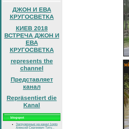
ДЖОН И ЕВА
КРУГОСВЕТКА
КИЕВ 2018
ВСТРЕЧА ДЖОН И
ЕВА
КРУГОСВЕТКА
represents the
channel
Представляет
канал
Repräsentiert die
Kanal
blogspot
Загруженные на канал 1opto
Алексей Сергеевич Титу...