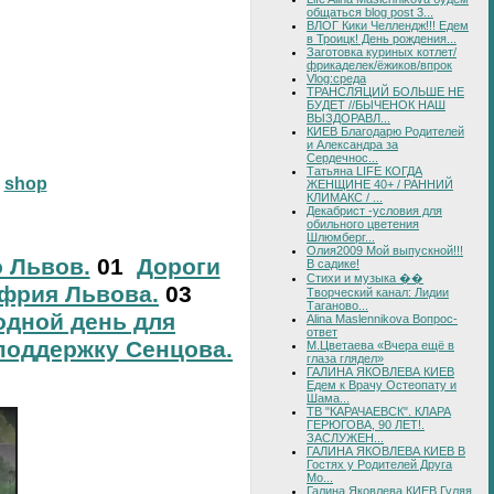
общаться blog post 3...
ВЛОГ Кики Челлендж!!! Едем
в Троицк! День рождения...
Заготовка куриных котлет/
фрикаделек/ёжиков/впрок
Vlog:среда
ТРАНСЛЯЦИЙ БОЛЬШЕ НЕ
БУДЕТ //БЫЧЕНОК НАШ
ВЫЗДОРАВЛ...
КИЕВ Благодарю Родителей
и Александра за
Сердечнос...
Татьяна LIFE КОГДА
shop
ЖЕНЩИНЕ 40+ / РАННИЙ
КЛИМАКС / ...
Декабрист -условия для
обильного цветения
Шлюмберг...
Олия2009 Мой выпускной!!!
о Львов.
01
Дороги
В садике!
Стихи и музыка ��
фрия Львова.
03
Творческий канал: Лидии
Таганово...
дной день для
Alina Maslennikova Вопрос-
ответ
поддержку Сенцова.
М.Цветаева «Вчера ещё в
глаза глядел»
ГАЛИНА ЯКОВЛЕВА КИЕВ
Едем к Врачу Остеопату и
Шама...
ТВ "КАРАЧАЕВСК". КЛАРА
ГЕРЮГОВА, 90 ЛЕТ!.
ЗАСЛУЖЕН...
ГАЛИНА ЯКОВЛЕВА КИЕВ В
Гостях у Родителей Друга
Мо...
Галина Яковлева КИЕВ Гуляя