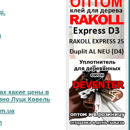
і.
А
тах какие цены в
вно Луцк Ковель
om.ua
m