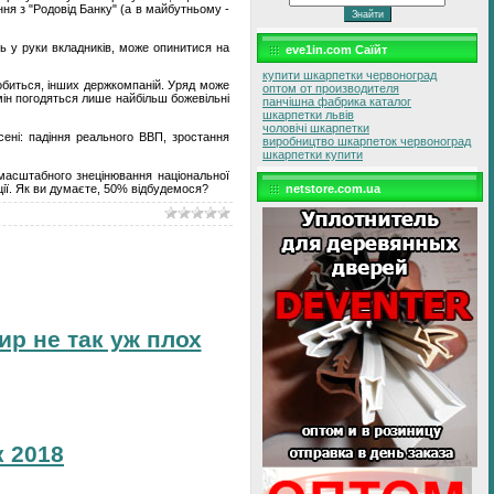
ня з "Родовід Банку" (а в майбутньому -
сь у руки вкладників, може опинитися на
eve1in.com Саїйт
купити шкарпетки червоноград
добиться, інших держкомпаній. Уряд може
оптом от производителя
бмін погодяться лише найбільш божевільні
панчішна фабрика каталог
шкарпетки львів
чоловічі шкарпетки
сені: падіння реального ВВП, зростання
виробництво шкарпеток червоноград
шкарпетки купити
 масштабного знецінювання національної
ії. Як ви думаєте, 50% відбудемося?
netstore.com.ua
ир не так уж плох
 2018