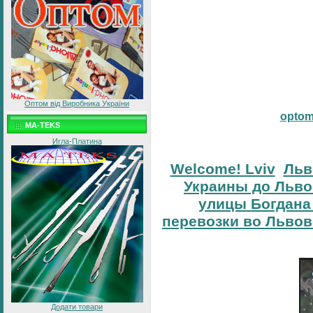
Оптом від Виробника України
opto
MA-TEKS
Игла-Платина
Welcome! Lviv
Льв
Украины до Льво
улицы Богдана
перевозки во Львов
Додати товари