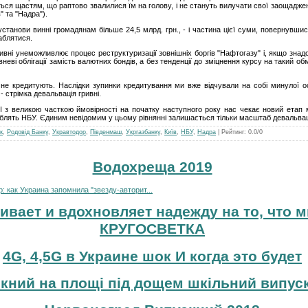
ться щастям, що раптово звалилися їм на голову, і не стануть вилучати свої заощаджен
" та "Надра").
установи винні громадянам більше 24,5 млрд. грн., - і частина цієї суми, повернувши
аблятися.
вні унеможливлює процес реструктуризації зовнішніх боргів "Нафтогазу" і, якщо зна
еві облігації замість валютних бондів, а без тенденції до зміцнення курсу на такий о
не кредитують. Наслідки зупинки кредитування ми вже відчували на собі минулої о
 - стрімка девальвація гривні.
 І з великою часткою ймовірності на початку наступного року нас чекає новий етап
облять НБУ. Єдиним невідомим у цьому рівнянні залишається тільки масштаб девальвац
к
,
Родовід Банку
,
Укравтодор
,
Південмаш
,
Укргазбанку
,
Київ
,
НБУ
,
Надра
|
Рейтинг
:
0.0
/
0
Водохреща 2019
 как Украина запомнила "звезду-авторит...
ивает и вдохновляет надежду на то, что м
КРУГОСВЕТКА
4G, 4,5G в Украине шок И когда это будет
кний на площі під дощем шкільний випуск