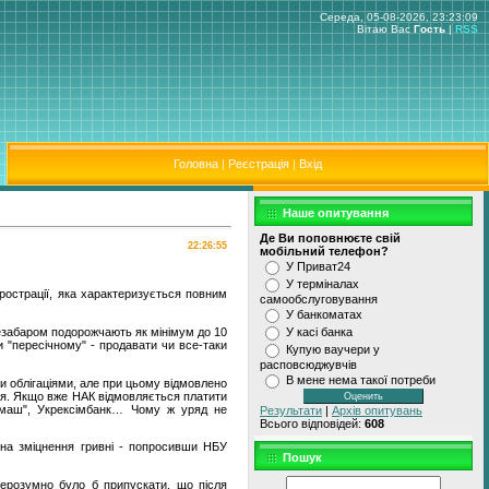
Середа, 05-08-2026, 23:23:09
Вітаю Вас
Гость
|
RSS
Головна
|
Реєстрація
|
Вхід
Наше опитування
Де Ви поповнюєте свiй
22:26:55
мобiльний телефон?
У Приват24
У термiналах
прострації, яка характеризується повним
самообслуговування
У банкоматах
незабаром подорожчають як мінімум до 10
У касi банка
 "пересічному" - продавати чи все-таки
Купую ваучери у
расповсюджувчiв
В мене нема такої потреби
и облігаціями, але при цьому відмовлено
ння. Якщо вже НАК відмовляється платити
енмаш", Укрексімбанк… Чому ж уряд не
Результати
|
Архів опитувань
Всього відповідей:
608
 на зміцнення гривні - попросивши НБУ
Пошук
Нерозумно було б припускати, що після