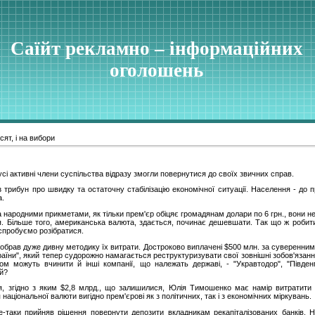
Саїйт рекламно – інформаційних
оголошень
сят, і на вибори
 усі активні члени суспільства відразу змогли повернутися до своїх звичних справ.
 трибун про швидку та остаточну стабілізацію економічної ситуації. Населення - до 
а.
за народними прикметами, як тільки прем'єр обіцяє громадянам долари по 6 грн., вони 
я. Більше того, американська валюта, здається, починає дешевшати. Так що ж робити
спробуємо розібратися.
обрав дуже дивну методику їх витрати. Достроково виплачені $500 млн. за суверенним
раїни", який тепер судорожно намагається реструктуризувати свої зовнішні зобов'яза
ном можуть вчинити й інші компанії, що належать державі, - "Укравтодор", "Півд
ій?
, згідно з яким $2,8 млрд., що залишилися, Юлія Тимошенко має намір витратити
аціональної валюти вигідно прем'єрові як з політичних, так і з економічних міркувань.
е-таки прийняв рішення повернути депозити вкладникам рекапіталізованих банків. 