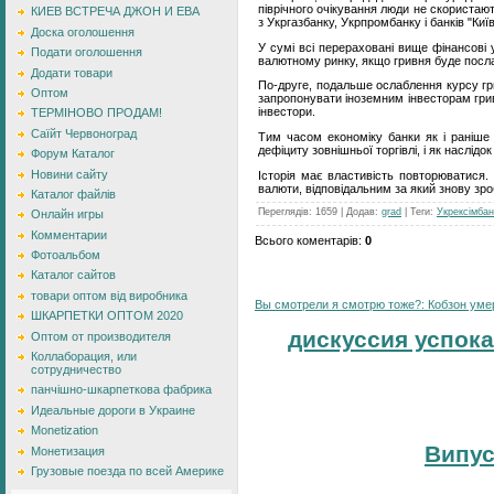
піврічного очікування люди не скористаю
КИЕВ ВСТРЕЧА ДЖОН И ЕВА
з Укргазбанку, Укрпромбанку і банків "Київ
Доска оголошення
У сумі всі перераховані вище фінансові 
Подати оголошення
валютному ринку, якщо гривня буде посл
Додати товари
По-друге, подальше ослаблення курсу гри
Оптом
запропонувати іноземним інвесторам гривн
інвестори.
ТЕРМІНОВО ПРОДАМ!
Саїйт Червоноград
Тим часом економіку банки як і раніше 
дефіциту зовнішньої торгівлі, і як наслідок
Форум Каталог
Новини сайту
Історія має властивість повторюватися.
валюти, відповідальним за який знову зр
Каталог файлів
Переглядів
:
1659
|
Додав
:
grad
|
Теги
:
Укрексімбан
Онлайн игры
Комментарии
Всього коментарів
:
0
Фотоальбом
Каталог сайтов
товари оптом від виробника
Вы смотрели я смотрю тоже?: Кобзон умер:
ШКАРПЕТКИ ОПТОМ 2020
дискуссия успока
Оптом от производителя
Коллаборация, или
сотрудничество
панчішно-шкарпеткова фабрика
Идеальные дороги в Украине
Monetization
Випус
Монетизация
Грузовые поезда по всей Америке