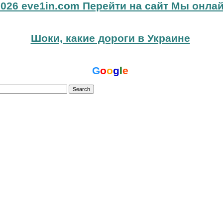
026 eve1in.com Перейти на сайт Мы онлай
Шоки, какие дороги в Украине
G
o
o
g
l
e