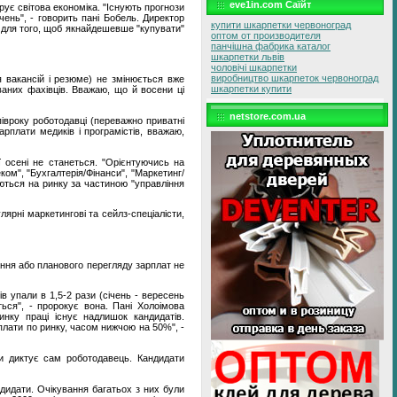
eve1in.com Саїйт
рує світова економіка. "Існують прогнози
чень", - говорить пані Бобель. Директор
купити шкарпетки червоноград
я для того, щоб якнайдешевше "купувати"
оптом от производителя
панчішна фабрика каталог
шкарпетки львів
чоловічі шкарпетки
виробництво шкарпеток червоноград
я вакансій і резюме) не змінюється вже
шкарпетки купити
уваних фахівців. Вважаю, що й восени ці
netstore.com.ua
півроку роботодавці (переважно приватні
арплати медиків і програмістів, вважаю,
ї осені не станеться. "Орієнтуючись на
ком", "Бухгалтерія/Фінанси", "Маркетинг/
уються на ринку за частиною "управління
ярні маркетингові та сейлз-спеціалісти,
ання або планового перегляду зарплат не
в упали в 1,5-2 рази (січень - вересень
ться", - пророкує вона. Пані Холоімова
нку праці існує надлишок кандидатів.
рплати по ринку, часом нижчою на 50%", -
ови диктує сам роботодавець. Кандидати
ндидати. Очікування багатьох з них були