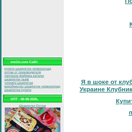
По
eve1in.com Саїйт
купити шкарпетки червоноград
оптом от производителя
панчішна фабрика каталог
шкарпетки львів
Я в шоке от клу
чоловічі шкарпетки
виробництво шкарпеток червоноград
Украине Клубник
шкарпетки купити
ОПТ - 06-08-2026,
Купи
Шкарпетки Оптом