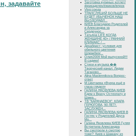
н, задавайте
Заготовка куриных котлет/
фрикаделек/ёжиков/впрок
Vlog:среда
ТРАНСЛЯЦИЙ БОЛЬШЕ НЕ
БУДЕТ //БЫЧЕНОК НАШ
ВЫЗДОРАВЛ...
КИЕВ Благодарю Родителей
и Александра за
Сердечнос...
Татьяна LIFE КОГДА
ЖЕНЩИНЕ 40+ / РАННИЙ
КЛИМАКС / ...
Декабрист -условия для
обильного цветения
Шлюмберг...
Олия2009 Мой выпускной!!!
В садике!
Стихи и музыка ��
Творческий канал: Лидии
Таганово...
Alina Maslennikova Вопрос-
ответ
М.Цветаева «Вчера ещё в
глаза глядел»
ГАЛИНА ЯКОВЛЕВА КИЕВ
Едем к Врачу Остеопату и
Шама...
ТВ "КАРАЧАЕВСК". КЛАРА
ГЕРЮГОВА, 90 ЛЕТ!.
ЗАСЛУЖЕН...
ГАЛИНА ЯКОВЛЕВА КИЕВ В
Гостях у Родителей Друга
Мо...
Галина Яковлева КИЕВ Гуляя
Встретила Александра
Вы смотрели я смотрю
тоже?: Киев к Шаману из