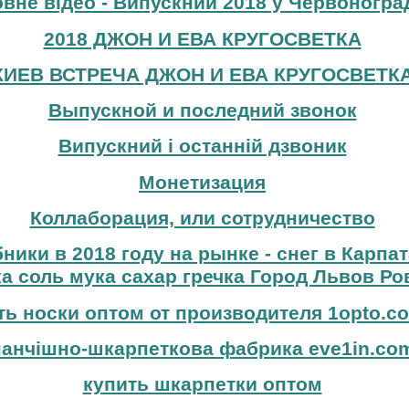
вне відео - Випускний 2018 у Червоноград
2018 ДЖОН И ЕВА КРУГОСВЕТКА
КИЕВ ВСТРЕЧА ДЖОН И ЕВА КРУГОСВЕТК
Выпускной и последний звонок
Випускний і останній дзвоник
Монетизация
Коллаборация, или сотрудничество
бники в 2018 году на рынке - снег в Карпа
а соль мука сахар гречка Город Львов Ро
ть носки оптом от производителя 1opto.c
панчішно-шкарпеткова фабрика eve1in.co
купить шкарпетки оптом