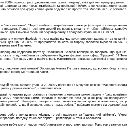
ени 2009-го ринок праці однозначно повторить тенденції, які в цей же період продемонст
і, швидше за все, чекає стабілізація та повільний підйом, а не чергова хвиля скоро
є, що розмови про другу хвилю кризи ведуться не просто так. Мовляв, все це робитьс
ж "персонажами". "Тор-3 найбільш затребуваних фахівців (критерій - співвідношенн
 з продажів. Перші і треті вже другий рік поспіль входять у трійку найбільш затреб
значає Віра Ткаченко головний редактор сайту з працевлаштування JOB.ukr.net.
одять у список фахівців, у яких навіть під час кризи виросли зарплати - за останні 
иції для них на 50%. "У програмістів за останні півроку зарплати виросли на 5%. З
 вважає пані Ткаченко.
іжнародного кадрового порталу HeadHunter Валерія Котляренко говорить, що див ціє
но сказати, що найбільш затребуваними будуть фахівці таких сфер: "Продажі", "ІТ/Теле
нює вона. При цьому вона виділяє роль маркетологів, оскільки сьогодні ці специ котир
офісу рекрутингової компанії Dopomoga Альона Петрова вважає, що восени будуть попул
ерсонал середньої та вищої ланки.
ередній рівень зарплат упав на 20-30% у порівнянні з минулою осінню. "Масового зрост
ацюють у режимі економії", - запевняє вона.
авці потирають руки, оскільки в порівнянні з минулим роком зарплати їхніх працівникі
За моїми спостереженнями, зростання заробітних плат до кінця року не передбачає
"гальмування". По-перше, говорить вона, незважаючи на деяке пожвавлення, на ри
цій про роботу, що й зменшує оплату праці, робить її набагато нижчою від реальної за
кають роботу понад шість місяців, готові працювати за "адекватний мінімум". "Ум
к правило, погоджуються без торгів", - розповідає Антоніна Холоімова.
роком небувалого і часом необґрунтованого зростання зарплат. Торік торгувалися ка