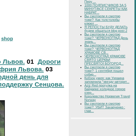
Перу ...
1000 ПОДПИСЧИКОВ ЗА 5
МИНУТ/ВСЕ СЕКРЕТЫ КАК
НАБРАТ...
Вы смотрели я смотрю
тоже?: Как толстолобы
клюют ...
Я РЕПОСТЫ БУДУ ДЕЛАТЬ
будем общаться blog post 2
Вы смотрели я смотрю
тоже?: ЧЕРВОНОГРАД День
shop
знань...
Вы смотрели я смотрю
тоже?: ЧЕРВОНОГРАД
ХРАМОВЕ СВ...
ЧЕРВОНОГРАД ХРАМОВЕ
о Львов.
01
Дороги
СВЯТО ЦЕРКВИ
ПРЕСВЯТОЇ БОГОРОД...
Вы смотрели я смотрю
фрия Львова.
03
тоже?: 1 сентября пошел
собир...
дной день для
Кобзон умер: как Украина
запомнила "звезду-авторит...
поддержку Сенцова.
Aziz Red прогулка на
байдарке холодное горное
озер...
Королевство Норвегия Travel
Norway
Вы смотрели я смотрю
тоже?: УБИТ Захарченко :
глав...