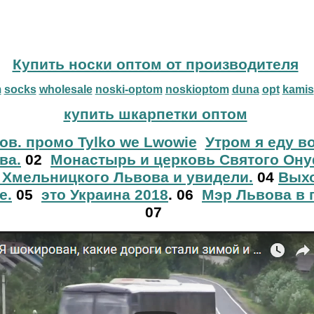
Купить носки оптом от производителя
m
socks
wholesale
noski-optom
noskioptom
duna
opt
kamis
купить шкарпетки оптом
ов. промо Tylko we Lwowie
Утром я еду в
ва.
02
Монастырь и церковь Святого Ону
 Хмельницкого Львова и увидели.
04
Выхо
е.
05
это Украина 2018
. 06
Мэр Львова в 
07