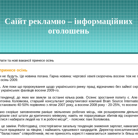
Саїйт рекламно – інформаційних
оголошень
лати та нові вакансії принесе осінь
 принесе осінь
и не будуть. Це новина погана. Гарна новина: чергової хвилі скорочень восени теж не 
 осінь-2009.
. Але поки що пророкування щодо українського ринку праці, відзначимо без зайвої скр
 українських фахівців восени 2009-го.
тенденції, до яких ми звикли за останні кілька років. Осіннє зростання попиту є. Ал
тоніна Холоімова, старший консультант рекрутингової компанії Brain Source Internatio
становило 40-50% порівняно з літом 2007 року, а восени 2008 року - 20-25%, то восени 
но скоріше заповненням раніше звільнених робочих місць, ніж розширенням діяльно
урізали свої штати до критичного мінімуму, навіть не порахувавши збитків від скороче
тися і набирати людей на ті ж робочі місця", - пояснює пані Холоімова.
 це заміни. Роботодавці, спостерігаючи загальну тенденцію зниження зарплат, намагаю
ються працювати за півціни, і наймають «дешевих» кандидатів. Директор консалтингово
"баластових" співробітників, які не приносять користі і намагаються замінити їх більш 