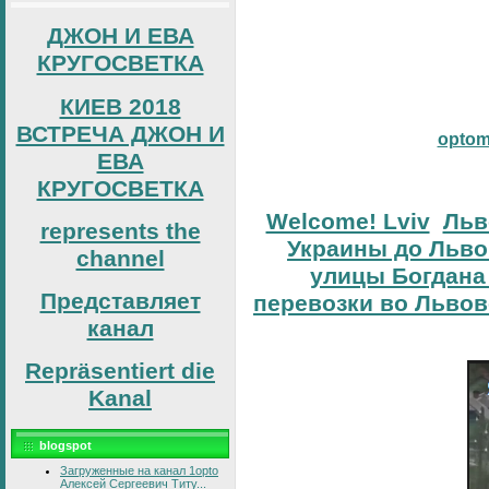
ДЖОН И ЕВА
КРУГОСВЕТКА
КИЕВ 2018
ВСТРЕЧА ДЖОН И
opto
ЕВА
КРУГОСВЕТКА
Welcome! Lviv
Льв
represents the
Украины до Льво
channel
улицы Богдана
Представляет
перевозки во Львов
канал
Repräsentiert die
Kanal
blogspot
Загруженные на канал 1opto
Алексей Сергеевич Титу...