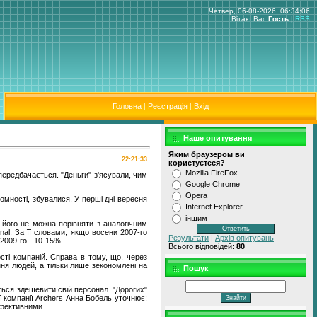
Четвер, 06-08-2026, 06:34:06
Вітаю Вас
Гость
|
RSS
Головна
|
Реєстрація
|
Вхід
Наше опитування
Яким браузером ви
22:21:33
користуєтеся?
Mozilla FireFox
передбачається. "Деньги" з'ясували, чим
Google Chrome
Opera
омності, збувалися. У перші дні вересня
Internet Explorer
іншим
е його не можна порівняти з аналогічним
nal. За її словами, якщо восени 2007-го
Результати
|
Архів опитувань
2009-го - 10-15%.
Всього відповідей:
80
сті компаній. Справа в тому, що, через
ння людей, а тільки лише зекономлені на
Пошук
ться здешевити свій персонал. "Дорогих"
ї компанії Archers Анна Бобель уточнює:
ефективними.