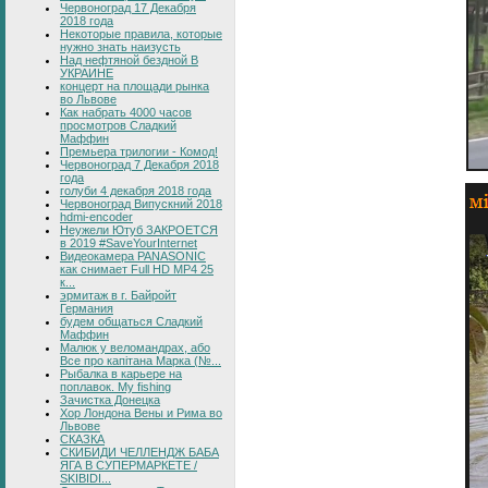
Червоноград 17 Декабря
2018 года
Некоторые правила, которые
нужно знать наизусть
Над нефтяной бездной В
УКРАИНЕ
концерт на площади рынка
во Львове
Как набрать 4000 часов
просмотров Сладкий
Маффин
Премьера трилогии - Комод!
Червоноград 7 Декабря 2018
года
голуби 4 декабря 2018 года
Червоноград Випускний 2018
hdmi-encoder
Неужели Ютуб ЗАКРОЕТСЯ
в 2019 #SaveYourInternet
Видеокамера PANASONIC
как снимает Full HD MP4 25
к...
эрмитаж в г. Байройт
Германия
будем общаться Сладкий
Маффин
Малюк у веломандрах, або
Все про капітана Марка (№...
Рыбалка в карьере на
поплавок. My fishing
Зачистка Донецка
Хор Лондона Вены и Рима во
Львове
СКАЗКА
СКИБИДИ ЧЕЛЛЕНДЖ БАБА
ЯГА В СУПЕРМАРКЕТЕ /
SKIBIDI...