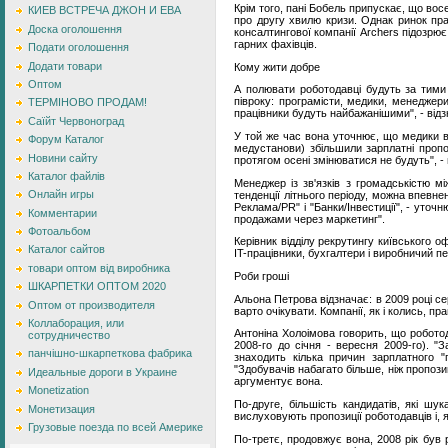
Крім того, пані Бобель припускає, що вос
КИЕВ ВСТРЕЧА ДЖОН И ЕВА
про другу хвилю кризи. Однак ринок прац
Доска оголошення
консалтингової компанії Archers підозрю
гарних фахівців.
Подати оголошення
Додати товари
Кому жити добре
Оптом
А полювати роботодавці будуть за тими 
півроку: програмісти, медики, менеджери
ТЕРМІНОВО ПРОДАМ!
працівники будуть найбажанішими", - від
Саїйт Червоноград
У той же час вона уточнює, що медики вх
Форум Каталог
медустанови) збільшили зарплатні пропоз
Новини сайту
протягом осені змінюватися не будуть", -
Каталог файлів
Менеджер із зв'язків з громадськістю м
Онлайн игры
тенденції літнього періоду, можна впевне
Реклама/PR" і "Банки/Інвестиції", - уточ
Комментарии
продажами через маркетинг".
Фотоальбом
Керівник відділу рекрутингу київського 
Каталог сайтов
IT-працівники, бухгалтери і виробничий п
товари оптом від виробника
Роби гроші
ШКАРПЕТКИ ОПТОМ 2020
Альона Петрова відзначає: в 2009 році с
Оптом от производителя
варто очікувати. Компанії, як і колись, пр
Коллаборация, или
Антоніна Холоімова говорить, що роботод
сотрудничество
2008-го до січня - вересня 2009-го). "
панчішно-шкарпеткова фабрика
знаходить кілька причин зарплатного 
"Здобувачів набагато більше, ніж пропози
Идеальные дороги в Украине
аргументує вона.
Monetization
По-друге, більшість кандидатів, які шу
Монетизация
вислуховують пропозиції роботодавців і, я
Грузовые поезда по всей Америке
По-третє, продовжує вона, 2008 рік був 