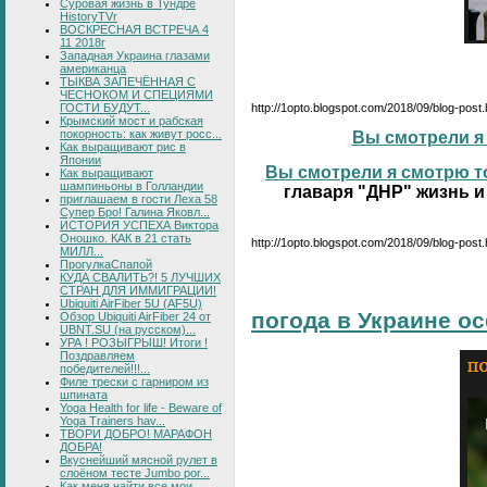
Суровая жизнь в Тундре
HistoryTVr
ВОСКРЕСНАЯ ВСТРЕЧА 4
11 2018г
Западная Украина глазами
американца
ТЫКВА ЗАПЕЧЁННАЯ С
ЧЕСНОКОМ И СПЕЦИЯМИ
ГОСТИ БУДУТ...
http://1opto.blogspot.com/2018/09/blog-post
Крымский мост и рабская
покорность: как живут росс...
Вы смотрели я 
Как выращивают рис в
Японии
Вы смотрели я смотрю то
Как выращивают
шампиньоны в Голландии
главаря "ДНР" жизнь и
приглашаем в гости Леха 58
Супер Бро! Галина Яковл...
ИСТОРИЯ УСПЕХА Виктора
Оношко. КАК в 21 стать
http://1opto.blogspot.com/2018/09/blog-post.
МИЛЛ...
ПрогулкаСпапой
КУДА СВАЛИТЬ?! 5 ЛУЧШИХ
СТРАН ДЛЯ ИММИГРАЦИИ!
Ubiquiti AirFiber 5U (AF5U)
погода в Украине о
Обзор Ubiquiti AirFiber 24 от
UBNT.SU (на русском)...
УРА ! РОЗЫГРЫШ! Итоги !
Поздравляем
победителей!!!...
Филе трески с гарниром из
шпината
Yoga Health for life - Beware of
Yoga Trainers hav...
ТВОРИ ДОБРО! МАРАФОН
ДОБРА!
Вкуснейший мясной рулет в
слоёном тесте Jumbo por...
Как меня найти все мои