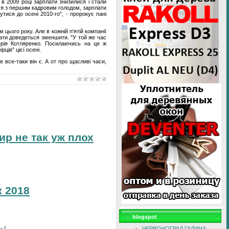
 в 2009 році зарплати знизилися і стали
ося з першим кадровим голодом, зарплати
утися до осені 2010-го", - пророкує пані
ього року. Але в кожній п'ятій компанії
лати доведеться зменшити. "У той же час
лерія Котляренко. Посилаючись на це ж
ців" цієї осені.
 все-таки він є. А от про щасливі часи,
ир не так уж плох
 2018
blogspot
ЧЕРВОНОГРАД ГАЛИНА