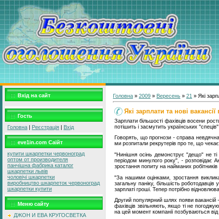
Вхід на сайт
Головна
»
2009
»
Вересень
»
21
» Які зарп
Які зарплати та нові вакансії
Гость
Зарплати більшості фахівців восени рост
потішить і засмутить українських "спеців"
Головна
|
Реєстрація
|
Вхід
Говорять, що прогнози - справа невдячна
eve1in.com Саїйт
ми розпитали рекрутерів про те, що чекає
купити шкарпетки червоноград
"Нинішня осінь демонструє "дещо" не ті 
оптом от производителя
періодом минулого року", - розповідає Ан
панчішна фабрика каталог
зростання попиту на найманих робітників 
шкарпетки львів
чоловічі шкарпетки
"За нашими оцінками, зростання виклика
виробництво шкарпеток червоноград
загальну паніку, більшість роботодавців 
шкарпетки купити
зарплаті гроші. Тепер потрібно відновлюва
Другий популярний шлях появи вакансій -
Меню сайту
фахівців звільняють, якщо ті не погоджу
на цей момент компанії позбуваються від 
ДЖОН И ЕВА КРУГОСВЕТКА