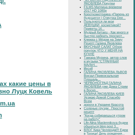
і.
ЯКОВЛЕВА Покупки
FILMS Матрица времени
2017 HD 1080p
Короткометражка «Парень из
будущего» | Озвучка Dee...
Пользуются ли мои
А
ДЕВУШКИ, косметикой?
Приветы.16...
Мудрый Китаец - Как много и
быстро набрать просмот...
Клюква с Мёдом на Зиму
Рецепт Галина Яковлева
ВКУСНЫЙ САЛАТ Обзор
покупок ЧТО У МЕНЯ НА
КУХНЕ
Тамара Мурина, автор слов
и музыки "СТРАННЫЙ
МАЛЬЧ...
lifecell
ГАЛИНА ЯКОВЛЕВА ЛЬВОВ
Вокзал Привокзальная
Площадь...
тах какие цены в
ЧЕРВОНОГРАД ГАЛИНА
ЯКОВЛЕВА уже Дома Стрим
вно Луцк Ковель
в Воскр...
ГАЛИНА ЯКОВЛЕВА КИЕВ
Уезжаю Домой Спасибо
Всем
om.ua
дороги в Украине Красота
Соленые грузди . Простой
рецепт
m
"Когда собираешься утром
на работу"
Life Alina Maslennikova будем
общаться blog post 3...
ВЛОГ Кики Челлендж!!! Едем
в Троицк! День рождения...