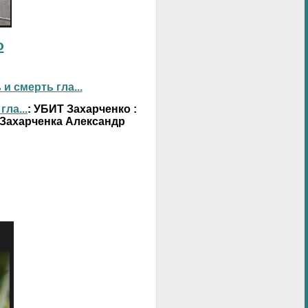
о
 смерть гла...
ла...
: УБИТ Захарченко :
 Захарченка Александр