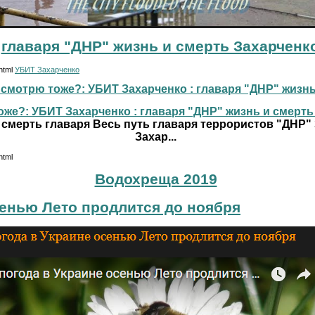
главаря "ДНР" жизнь и смерть Захарченк
.html
УБИТ Захарченко
смотрю тоже?: УБИТ Захарченко : главаря "ДНР" жизнь и
же?: УБИТ Захарченко : главаря "ДНР" жизнь и смерть г
 смерть главаря Весь путь главаря террористов "ДНР"
Захар...
html
Водохреща 2019
сенью Лето продлится до ноября