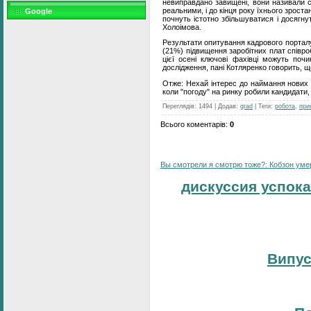
невиправдано завищені, вони називали св
реальними, і до кінця року їхнього зрост
Google
почнуть істотно збільшуватися і досягнут
Холоімова.
Результати опитування кадрового порталу
(21%) підвищення заробітних плат співро
цієї осені ключові фахівці можуть поч
дослідження, пані Котляренко говорить, що
Отже: Нехай інтерес до наймання нових с
коли "погоду" на ринку робили кандидати
Переглядів
:
1494
|
Додав
:
grad
|
Теги
:
робота
,
при
Всього коментарів
:
0
Вы смотрели я смотрю тоже?: Кобзон умер:
дискуссия успока
Випус