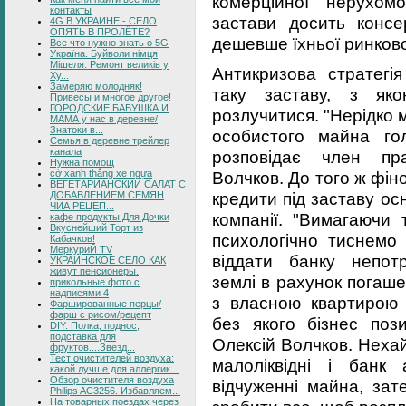
комерційної нерухомо
контакты
застави досить конс
4G В УКРАИНЕ - СЕЛО
ОПЯТЬ В ПРОЛЁТЕ?
дешевше їхньої ринково
Все что нужно знать о 5G
Україна. Буйволи німця
Мішеля. Ремонт великів у
Антикризова стратегія
Ху...
Замеряю молодняк!
таку заставу, з як
Привесы и многое другое!
ГОРОДСКИЕ БАБУШКА И
розлучитися. "Нерідко 
МАМА у нас в деревне/
Знатоки в...
особистого майна гол
Семья в деревне трейлер
канала
розповідає член пра
Нужна помощ
cờ xanh thắng xe ngựa
Волчков. До того ж фін
ВЕГЕТАРИАНСКИЙ САЛАТ С
кредити під заставу о
ДОБАВЛЕНИЕМ СЕМЯН
ЧИА РЕЦЕП...
компанії. "Вимагаючи 
кафе продукты Для Дочки
Вкуснейший Торт из
психологічно тиснемо
Кабачков!
МеркуриЙ TV
віддати банку непот
УКРАИНСКОЕ СЕЛО КАК
живут пенсионеры.
землі в рахунок погаше
прикольные фото с
надписями 4
з власною квартирою
Фаршированные перцы/
фарш с рисом/рецепт
без якого бізнес поз
DIY. Полка, поднос,
подставка для
Олексій Волчков. Нехай 
фруктов....Звезд...
Тест очистителей воздуха:
малоліквідні і банк 
какой лучше для аллергик...
Обзор очистителя воздуха
відчуженні майна, зат
Philips AC3256. Избавляем...
На товарных поездах через