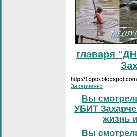
главаря "ДН
За
http://1opto.blogspot.co
Захарченко
Вы смотрели
УБИТ Захарчен
жизнь и
Вы смотрели