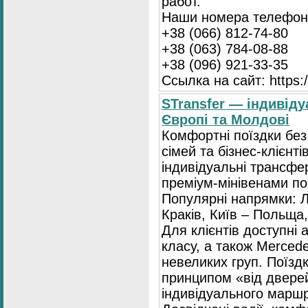
работ.
Наши номера телефоно
+38 (066) 812-74-80
+38 (063) 784-08-88
+38 (096) 921-33-35
Ссылка на сайт: https:/
STransfer — індивіду
Європі та Молдові
Комфортні поїздки без
сімей та бізнес-клієнті
індивідуальні трансфе
преміум-мінівенами по 
Популярні напрямки: Л
Краків, Київ – Польща,
Для клієнтів доступні
класу, а також Mercede
невеликих груп. Поїзд
принципом «від двере
індивідуального маршр