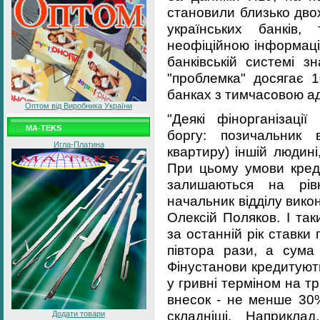
становили близько дво
українських банків
неофіційною інформаці
банківській системі з
"проблемка" досягає 
банках з тимчасовою ад
Оптом від Виробника України
"Деякі фінорганізаці
MA-TEKS
боргу: позичальник 
Игла-Платина
квартиру) іншій людині
При цьому умови кред
залишаються на рівн
начальник відділу вик
Олексій Поляков. І так
за останній рік ставки
півтора рази, а сума 
Фінустанови кредитують
у гривні терміном на т
внесок - не менше 30
складніші. Наприкла
Додати товари