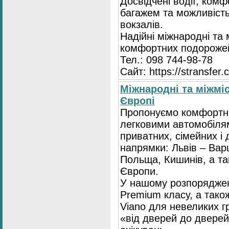
Досвідчені водії, комф
багажем та можливість
вокзалів.
Надійні міжнародні та
комфортних подорожей
Тел.: 098 744-98-78
Сайт: https://stransfer.
Міжнародні та міжміс
Європі
Пропонуємо комфортні
легковими автомобіля
приватних, сімейних і 
напрямки: Львів – Варш
Польща, Кишинів, а так
Європи.
У нашому розпоряджен
Premium класу, а тако
Viano для невеликих 
«від дверей до дверей