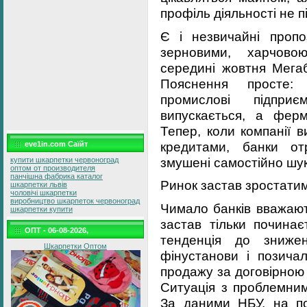
профіль діяльності не п
Є і незвичайні пропо
зерновими, харчово
середині жовтня Мега
Пояснення просте:
промислові підпри
випускається, а ферм
Тепер, коли компанії 
кредитами, банки от
eve1in.com Саїйт
змушені самостійно шук
купити шкарпетки червоноград
оптом от производителя
панчішна фабрика каталог
Ринок застав зростати
шкарпетки львів
чоловічі шкарпетки
виробництво шкарпеток червоноград
Чимало банків вважают
шкарпетки купити
застав тільки починає
ОПТ - 06-08-2026,
тенденція до знижен
Шкарпетки Оптом
фінустанови і позича
продажу за договірною 
Ситуація з проблемним
За даними НБУ, на по