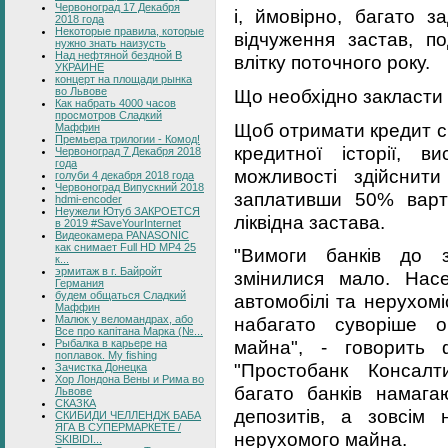
Червоноград 17 Декабря
і, ймовірно, багато з
2018 года
Некоторые правила, которые
відчуження застав, п
нужно знать наизусть
Над нефтяной бездной В
влітку поточного року.
УКРАИНЕ
концерт на площади рынка
во Львове
Що необхідно закласти 
Как набрать 4000 часов
просмотров Сладкий
Щоб отримати кредит с
Маффин
Премьера трилогии - Комод!
кредитної історії, в
Червоноград 7 Декабря 2018
года
можливості здійснит
голуби 4 декабря 2018 года
Червоноград Випускний 2018
заплативши 50% варто
hdmi-encoder
Неужели Ютуб ЗАКРОЕТСЯ
ліквідна застава.
в 2019 #SaveYourInternet
Видеокамера PANASONIC
как снимает Full HD MP4 25
"Вимоги банків до з
к...
эрмитаж в г. Байройт
змінилися мало. Насе
Германия
будем общаться Сладкий
автомобілі та нерухом
Маффин
Малюк у веломандрах, або
набагато суворіше о
Все про капітана Марка (№...
майна", - говорить 
Рыбалка в карьере на
поплавок. My fishing
"Простобанк Консалт
Зачистка Донецка
Хор Лондона Вены и Рима во
багато банків намага
Львове
СКАЗКА
депозитів, а зовсім
СКИБИДИ ЧЕЛЛЕНДЖ БАБА
ЯГА В СУПЕРМАРКЕТЕ /
нерухомого майна.
SKIBIDI...