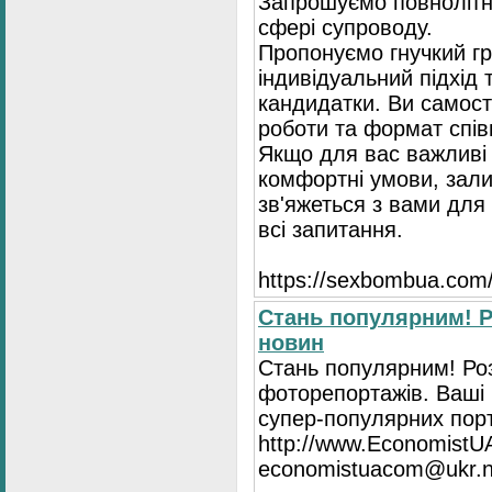
Запрошуємо повнолітні
сфері супроводу.
Пропонуємо гнучкий гр
індивідуальний підхід 
кандидатки. Ви самост
роботи та формат спів
Якщо для вас важливі 
комфортні умови, зали
зв'яжеться з вами для 
всі запитання.
https://seхbombua.com/
Стань популярним! Р
новин
Стань популярним! Роз
фоторепортажів. Ваші 
супер-популярних порта
http://www.EconomistU
economistuacom@ukr.n