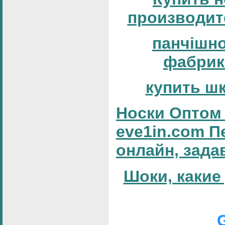
производит
панчішн
фабрик
купить ш
Носки Оптом 
eve1in.com П
онлайн, зада
Шоки, какие