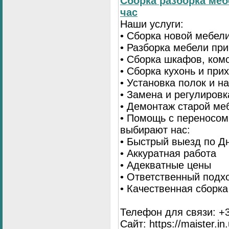
Сборка разборка меб
час
Наши услуги:
• Сборка новой мебел
• Разборка мебели пр
• Сборка шкафов, ком
• Сборка кухонь и при
• Установка полок и н
• Замена и регулиров
• Демонтаж старой ме
• Помощь с переносом
выбирают нас:
• Быстрый выезд по Д
• Аккуратная работа
• Адекватные цены
• Ответственный подх
• Качественная сборк
Телефон для связи: +3
Сайт: https://maister.in