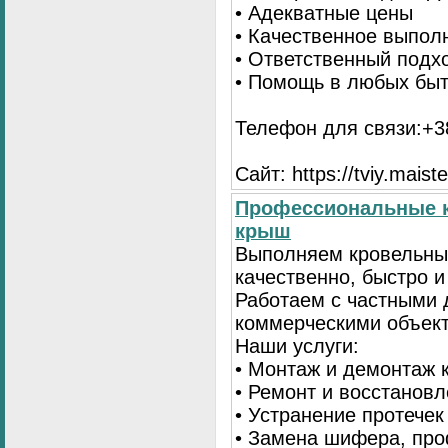
• Адекватные цены
• Качественное выпол
• Ответственный подх
• Помощь в любых бы
Телефон для связи:+38
Сайт: https://tviy.maiste
Профессиональные к
крыш
Выполняем кровельны
качественно, быстро 
Работаем с частными 
коммерческими объек
Наши услуги:
• Монтаж и демонтаж 
• Ремонт и восстанов
• Устранение протечек
• Замена шифера, пр