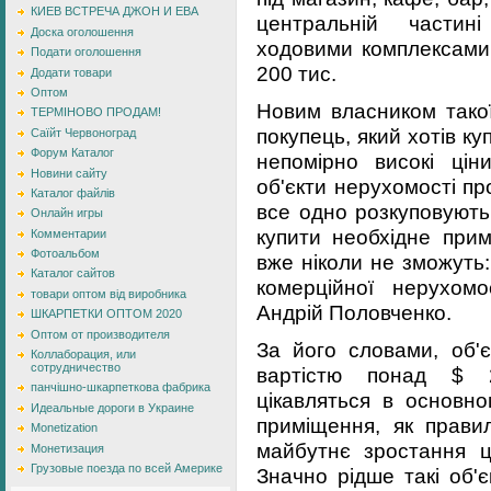
КИЕВ ВСТРЕЧА ДЖОН И ЕВА
центральній частин
Доска оголошення
ходовими комплексами 
Подати оголошення
200 тис.
Додати товари
Оптом
Новим власником такої
ТЕРМІНОВО ПРОДАМ!
покупець, який хотів куп
Саїйт Червоноград
Форум Каталог
непомірно високі цін
Новини сайту
об'єкти нерухомості пр
Каталог файлів
все одно розкуповують
Онлайн игры
купити необхідне при
Комментарии
Фотоальбом
вже ніколи не зможуть:
Каталог сайтов
комерційної нерухомо
товари оптом від виробника
Андрій Половченко.
ШКАРПЕТКИ ОПТОМ 2020
Оптом от производителя
За його словами, об'є
Коллаборация, или
сотрудничество
вартістю понад $ 2
панчішно-шкарпеткова фабрика
цікавляться в основно
Идеальные дороги в Украине
приміщення, як прави
Monetization
майбутнє зростання ці
Монетизация
Грузовые поезда по всей Америке
Значно рідше такі об'є