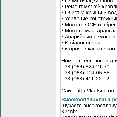
• Герметизация швов
• Ремонт мягкой кровл
• Очистка крыши и во
• Усиление конструкц
• Монтаж ОСБ и обре
• Монтаж мансардных 
• Аварийный ремонт п
• Є відновлення
• и прочее касательно
Номера телефонов для
+38 (066) 824-21-70
+38 (063) 704-05-88
+38 (068) 411-22-12
Сайт: http://karlson.org
Високооплачувана ро
Шукаєте високооплачув
Києві?