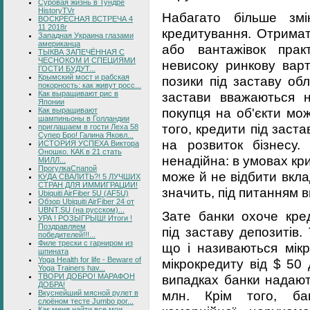
Суровая жизнь в Тундре
HistoryTVr
Набагато більше змі
ВОСКРЕСНАЯ ВСТРЕЧА 4
11 2018г
кредитування. Отримат
Западная Украина глазами
американца
або вантажівок прак
ТЫКВА ЗАПЕЧЁННАЯ С
ЧЕСНОКОМ И СПЕЦИЯМИ
невисоку ринкову варт
ГОСТИ БУДУТ...
Крымский мост и рабская
позики під заставу обл
покорность: как живут росс...
Как выращивают рис в
застави вважаються н
Японии
покупця на об'єкти мож
Как выращивают
шампиньоны в Голландии
того, кредити під заст
приглашаем в гости Леха 58
Супер Бро! Галина Яковл...
на розвиток бізнесу.
ИСТОРИЯ УСПЕХА Виктора
Оношко. КАК в 21 стать
ненадійна: в умовах кр
МИЛЛ...
ПрогулкаСпапой
може й не відбити вклад
КУДА СВАЛИТЬ?! 5 ЛУЧШИХ
СТРАН ДЛЯ ИММИГРАЦИИ!
значить, під питанням 
Ubiquiti AirFiber 5U (AF5U)
Обзор Ubiquiti AirFiber 24 от
UBNT.SU (на русском)...
Зате банки охоче кред
УРА ! РОЗЫГРЫШ! Итоги !
Поздравляем
під заставу депозитів.
победителей!!!...
Филе трески с гарниром из
що і називаються мік
шпината
Yoga Health for life - Beware of
мікрокредиту від $ 50
Yoga Trainers hav...
випадках банки надають
ТВОРИ ДОБРО! МАРАФОН
ДОБРА!
млн. Крім того, ба
Вкуснейший мясной рулет в
слоёном тесте Jumbo por...
Как меня найти все мои