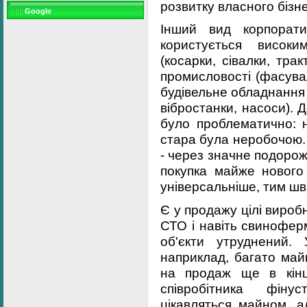
розвитку власного бізне
Google
Інший вид корпорати
користується високи
(косарки, сівалки, тра
промисловості (фасуваль
будівельне обладнання 
вібростанки, насоси). 
було проблематично: н
стара була неробочою.
- через значне подорож
покупка майже нового
універсальніше, тим ш
Є у продажу цілі виробн
СТО і навіть свинофер
об'єкти утруднений.
наприклад, багато май
на продаж ще в кінц
співробітника фінус
цікавляться майном, а