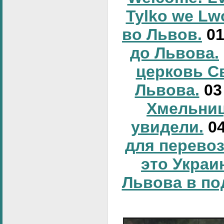
Tylko we Lw
во Львов.
0
до Львова.
церковь С
Львова.
0
Хмельниц
увидели.
0
для перевоз
это Украи
Львова в по