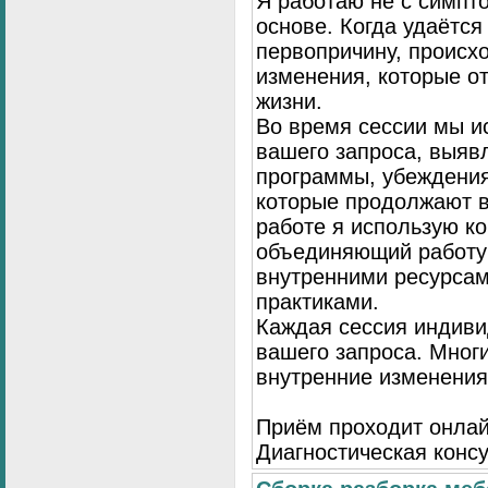
Я работаю не с симпто
основе. Когда удаётся
первопричину, происх
изменения, которые о
жизни.
Во время сессии мы и
вашего запроса, выя
программы, убеждения
которые продолжают в
работе я использую к
объединяющий работу 
внутренними ресурсам
практиками.
Каждая сессия индиви
вашего запроса. Мног
внутренние изменения
Приём проходит онлай
Диагностическая консу