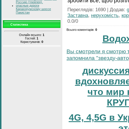
зробити все, щоб розпл
Россию (трейлер).
опасные дороги
Переглядів
:
1690
|
Додав
:
Каракорумскому шоссе
Пакистан
Заставна
,
нерухомість
,
ко
0.0
/
0
Статистика
Всього коментарів
:
0
Онлайн всього:
1
Водо
Гостей:
1
Користувачів:
0
Вы смотрели я смотрю т
запомнила "звезду-автор
дискуссия
вдохновляе
что мир 
КРУ
4G, 4,5G в У
эт