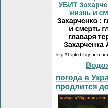
УБИТ Захарчен
жизнь и сме
Захарченко : 
и смерть г
главаря те
Захарченка 
http://1opto.blogspot.co
Водо
погода в Укр
продлится д