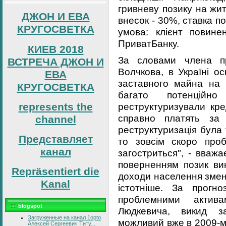
гривневу позику на жи
ДЖОН И ЕВА
внесок - 30%, ставка п
КРУГОСВЕТКА
умова: клієнт повине
ПриватБанку.
КИЕВ 2018
За словами члена пр
ВСТРЕЧА ДЖОН И
Волчкова, в Україні о
ЕВА
заставного майна на 
КРУГОСВЕТКА
багато потенційно
represents the
реструктуризували кр
справно платять за
channel
реструктуризація була 
Представляет
то зовсім скоро про
канал
загостриться", - вваж
поверненням позик вин
Repräsentiert die
доходи населення змен
Kanal
істотніше. За прогн
проблемними актив
blogspot
Людкевича, викид з
Загруженные на канал 1opto
можливий вже в 2009-му
Алексей Сергеевич Титу...