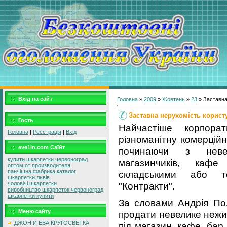
Вхід на сайт
Головна
»
2009
»
Жовтень
»
23
» Заставна
Заставна нерухомість корис
Гость
Найчастіше корпорат
Головна
|
Реєстрація
|
Вхід
різноманітну комерцій
eve1in.com Саїйт
починаючи з неве
купити шкарпетки червоноград
магазинчиків, кафе
оптом от производителя
панчішна фабрика каталог
складськими або т
шкарпетки львів
"Контракти".
чоловічі шкарпетки
виробництво шкарпеток червоноград
шкарпетки купити
За словами Андрія Пол
Меню сайту
продати невелике нежи
ДЖОН И ЕВА КРУГОСВЕТКА
під магазин, кафе, бар