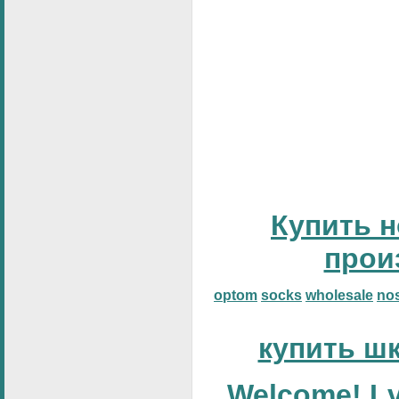
Купить н
прои
optom
socks
wholesale
no
купить ш
Welcome! Lv