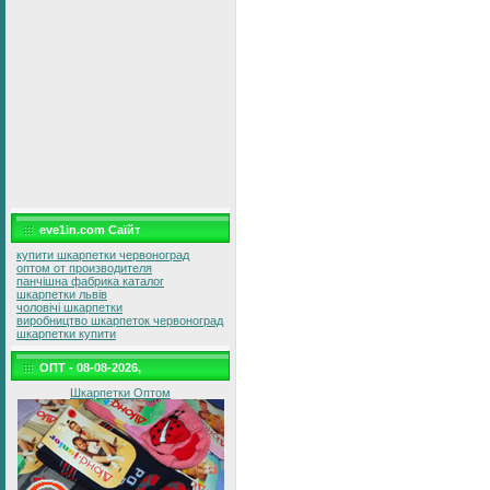
eve1in.com Саїйт
купити шкарпетки червоноград
оптом от производителя
панчішна фабрика каталог
шкарпетки львів
чоловічі шкарпетки
виробництво шкарпеток червоноград
шкарпетки купити
ОПТ - 08-08-2026,
Шкарпетки Оптом