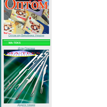
Оптом від Виробника України
MA-TEKS
Игла-Платина
Додати товари