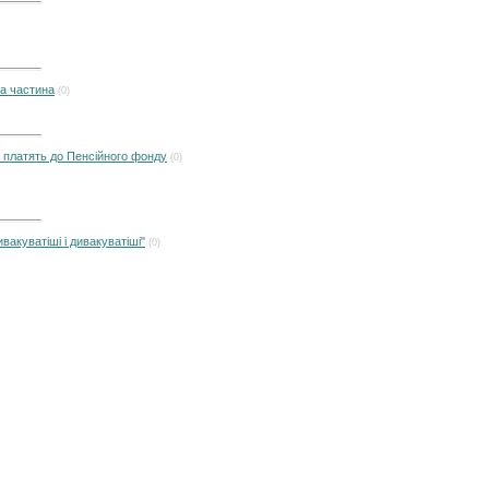
а частина
(0)
е платять до Пенсійного фонду
(0)
вакуватіші і дивакуватіші"
(0)