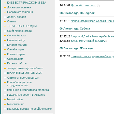
КИЕВ ВСТРЕЧА ДЖОН И ЕВА
16:24:01
Дитячий транспорт.
(0)
Доска оголошення
Подати оголошення
08 Листопада, Понеділок
Додати товари
14:40:16
Червоноград Відео Солокія Перш
Оптом
ТЕРМІНОВО ПРОДАМ!
06 Листопада, Субота
Саїйт Червоноград
Форум Каталог
12:55:11
Азаров: 4,5 мільйона українців н
Новини сайту
12:53:55
Китай могутніший за США
(0)
Каталог файлів
05 Листопада, П`ятниця
Онлайн игры
Комментарии
11:36:31
Шахрайства з кредитками "все ди
Фотоальбом
Каталог сайтов
товари оптом від виробника
ШКАРПЕТКИ ОПТОМ 2020
Оптом от производителя
Коллаборация, или
сотрудничество
панчішно-шкарпеткова фабрика
Идеальные дороги в Украине
Monetization
Монетизация
Грузовые поезда по всей Америке