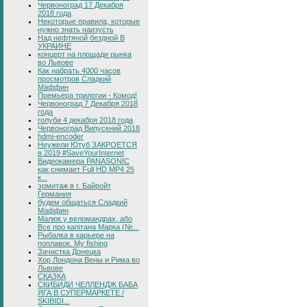
Червоноград 17 Декабря
2018 года
Некоторые правила, которые
нужно знать наизусть
Над нефтяной бездной В
УКРАИНЕ
концерт на площади рынка
во Львове
Как набрать 4000 часов
просмотров Сладкий
Маффин
Премьера трилогии - Комод!
Червоноград 7 Декабря 2018
года
голуби 4 декабря 2018 года
Червоноград Випускний 2018
hdmi-encoder
Неужели Ютуб ЗАКРОЕТСЯ
в 2019 #SaveYourInternet
Видеокамера PANASONIC
как снимает Full HD MP4 25
к...
эрмитаж в г. Байройт
Германия
будем общаться Сладкий
Маффин
Малюк у веломандрах, або
Все про капітана Марка (№...
Рыбалка в карьере на
поплавок. My fishing
Зачистка Донецка
Хор Лондона Вены и Рима во
Львове
СКАЗКА
СКИБИДИ ЧЕЛЛЕНДЖ БАБА
ЯГА В СУПЕРМАРКЕТЕ /
SKIBIDI...