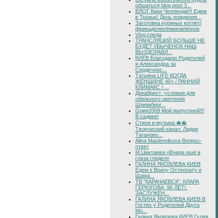
общаться blog post 3...
ВЛОГ Кики Челлендж!!! Едем
в Троицк! День рождения...
Заготовка куриных котлет/
фрикаделек/ёжиков/впрок
Vlog:среда
ТРАНСЛЯЦИЙ БОЛЬШЕ НЕ
БУДЕТ //БЫЧЕНОК НАШ
ВЫЗДОРАВЛ...
КИЕВ Благодарю Родителей
и Александра за
Сердечнос...
Татьяна LIFE КОГДА
ЖЕНЩИНЕ 40+ / РАННИЙ
КЛИМАКС / ...
Декабрист -условия для
обильного цветения
Шлюмберг...
Олия2009 Мой выпускной!!!
В садике!
Стихи и музыка ��
Творческий канал: Лидии
Таганово...
Alina Maslennikova Вопрос-
ответ
М.Цветаева «Вчера ещё в
глаза глядел»
ГАЛИНА ЯКОВЛЕВА КИЕВ
Едем к Врачу Остеопату и
Шама...
ТВ "КАРАЧАЕВСК". КЛАРА
ГЕРЮГОВА, 90 ЛЕТ!.
ЗАСЛУЖЕН...
ГАЛИНА ЯКОВЛЕВА КИЕВ В
Гостях у Родителей Друга
Мо...
Галина Яковлева КИЕВ Гуляя