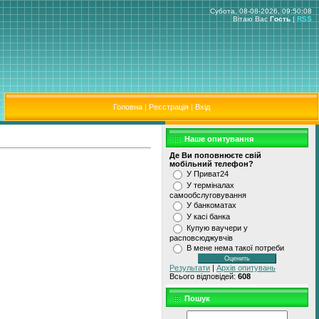
Субота, 08-08-2026, 09:50:08
Вітаю Вас
Гость
|
RSS
Головна
|
Реєстрація
|
Вхід
Наше опитування
Де Ви поповнюєте свiй
мобiльний телефон?
У Приват24
У термiналах
самообслуговування
У банкоматах
У касi банка
Купую ваучери у
расповсюджувчiв
В мене нема такої потреби
Результати
|
Архів опитувань
Всього відповідей:
608
Пошук