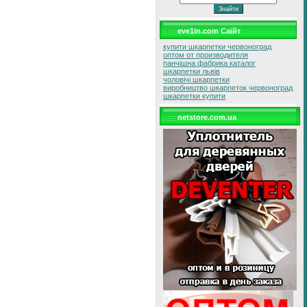
eve1in.com Саїйт
купити шкарпетки червоноград
оптом от производителя
панчішна фабрика каталог
шкарпетки львів
чоловічі шкарпетки
виробництво шкарпеток червоноград
шкарпетки купити
netstore.com.ua