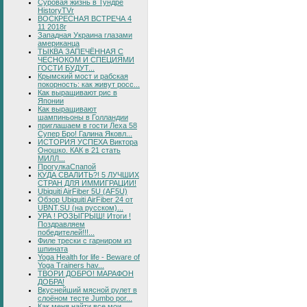
Суровая жизнь в Тундре
HistoryTVr
ВОСКРЕСНАЯ ВСТРЕЧА 4
11 2018г
Западная Украина глазами
американца
ТЫКВА ЗАПЕЧЁННАЯ С
ЧЕСНОКОМ И СПЕЦИЯМИ
ГОСТИ БУДУТ...
Крымский мост и рабская
покорность: как живут росс...
Как выращивают рис в
Японии
Как выращивают
шампиньоны в Голландии
приглашаем в гости Леха 58
Супер Бро! Галина Яковл...
ИСТОРИЯ УСПЕХА Виктора
Оношко. КАК в 21 стать
МИЛЛ...
ПрогулкаСпапой
КУДА СВАЛИТЬ?! 5 ЛУЧШИХ
СТРАН ДЛЯ ИММИГРАЦИИ!
Ubiquiti AirFiber 5U (AF5U)
Обзор Ubiquiti AirFiber 24 от
UBNT.SU (на русском)...
УРА ! РОЗЫГРЫШ! Итоги !
Поздравляем
победителей!!!...
Филе трески с гарниром из
шпината
Yoga Health for life - Beware of
Yoga Trainers hav...
ТВОРИ ДОБРО! МАРАФОН
ДОБРА!
Вкуснейший мясной рулет в
слоёном тесте Jumbo por...
Как меня найти все мои