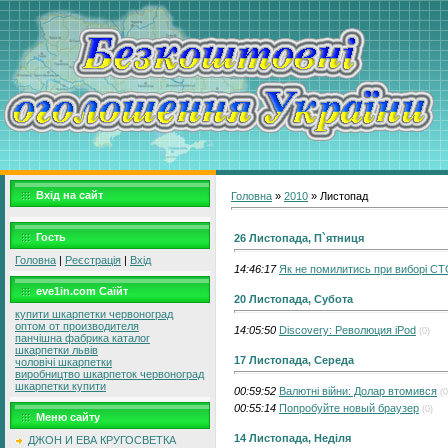
Вхід на сайт
Головна
»
2010
»
Листопад
Гость
26 Листопада, П`ятниця
Головна
|
Реєстрація
|
Вхід
14:46:17
Як не помилитись при виборі С
eve1in.com Саїйт
20 Листопада, Субота
купити шкарпетки червоноград
оптом от производителя
14:05:50
Discovery: Революция iPod
(0)
панчішна фабрика каталог
шкарпетки львів
17 Листопада, Середа
чоловічі шкарпетки
виробництво шкарпеток червоноград
шкарпетки купити
00:59:52
Валютні війни: Долар втомився
(0
00:55:14
Попробуйте новый браузер
(0)
Меню сайту
14 Листопада, Неділя
ДЖОН И ЕВА КРУГОСВЕТКА