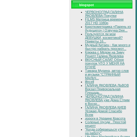
blogspot
ЧЕРВОНОГРАД ГАЛИНА
ЯКОВЛЕВА Покупки
FILMS Матрица времени
2017 HD 1080p
Короткометражка «Парень из
будущего» | Озвучка Dee...
Пользуются ли мои
ДЕВУШКИ, косметикой?
Приветы.16...
Мудрый Китаец - Как много и
быстро набрать просмот...
Клюква с Мёдом на Зиму
Рецепт Галина Яковлева
ВКУСНЫЙ САЛАТ Обзор
покупок ЧТО У МЕНЯ НА
КУХНЕ
Тамара Мурина, автор слов
и музыки "СТРАННЫЙ
МАЛЬЧ...
lifecell
ГАЛИНА ЯКОВЛЕВА ЛЬВОВ
Вокзал Привокзальная
Площадь...
ЧЕРВОНОГРАД ГАЛИНА
ЯКОВЛЕВА уже Дома Стрим
в Воскр...
ГАЛИНА ЯКОВЛЕВА КИЕВ
Уезжаю Домой Спасибо
Всем
дороги в Украине Красота
Соленые грузди . Простой
рецепт
"Когда собираешься утром
на работу"
Life Alina Maslennikova будем