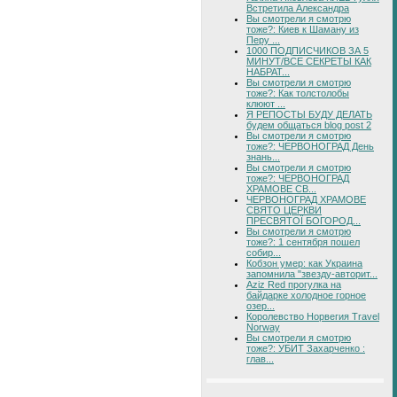
Встретила Александра
Вы смотрели я смотрю
тоже?: Киев к Шаману из
Перу ...
1000 ПОДПИСЧИКОВ ЗА 5
МИНУТ/ВСЕ СЕКРЕТЫ КАК
НАБРАТ...
Вы смотрели я смотрю
тоже?: Как толстолобы
клюют ...
Я РЕПОСТЫ БУДУ ДЕЛАТЬ
будем общаться blog post 2
Вы смотрели я смотрю
тоже?: ЧЕРВОНОГРАД День
знань...
Вы смотрели я смотрю
тоже?: ЧЕРВОНОГРАД
ХРАМОВЕ СВ...
ЧЕРВОНОГРАД ХРАМОВЕ
СВЯТО ЦЕРКВИ
ПРЕСВЯТОЇ БОГОРОД...
Вы смотрели я смотрю
тоже?: 1 сентября пошел
собир...
Кобзон умер: как Украина
запомнила "звезду-авторит...
Aziz Red прогулка на
байдарке холодное горное
озер...
Королевство Норвегия Travel
Norway
Вы смотрели я смотрю
тоже?: УБИТ Захарченко :
глав...