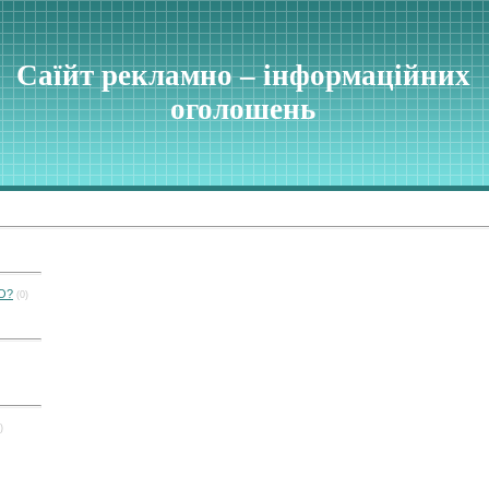
Саїйт рекламно – інформаційних
оголошень
ТО?
(0)
)