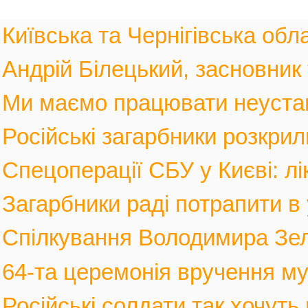
Київська та Чернігівська обла
Андрій Білецький, засновник
Ми маємо працювати неустанн
Російські загарбники розкрил
Спецоперації СБУ у Києві: лі
Загарбники раді потрапити в 
Спілкування Володимира Зел
64-та церемонія вручення му
Російські солдати так хочуть 