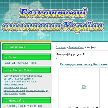
Вхід на сайт
Головна
»
Фотоальбом
» Kunjirap
Фотографій у розділі
:
4
Гость
Головна
|
Реєстрація
|
Вхід
Каракорумське шосе у Росії
eve1in.com Саїйт
купити шкарпетки червоноград
22-03-2010
оптом от производителя
Ка
панчішна фабрика каталог
Кашга́р или Каши́ (уйг. قەشقەر,
K
шкарпетки львів
Қәшқәр; кит. 喀什 (Kāshí) —
чоловічі шкарпетки
городской уезд в городском округе
виробництво шкарпеток червоноград
авт
Кашгар Синьцзян-Уйгурског...
шкарпетки купити
grad
Меню сайту
ДЖОН И ЕВА КРУГОСВЕТКА