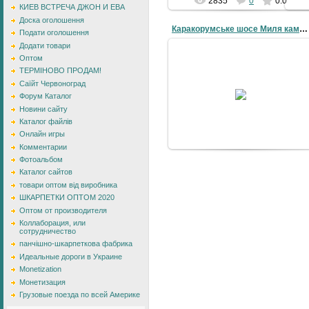
2835
0
0.0
КИЕВ ВСТРЕЧА ДЖОН И ЕВА
Доска оголошення
Каракорумське шосе Миля камень Китай пакистанской
Подати оголошення
Додати товари
Оптом
ТЕРМІНОВО ПРОДАМ!
Саїйт Червоноград
13-04-2009
Форум Каталог
Amazing Каракорумське шосе
Новини сайту
Каталог файлів
Онлайн игры
Комментарии
Фотоальбом
3146
0
3.0
Каталог сайтов
товари оптом від виробника
ШКАРПЕТКИ ОПТОМ 2020
Оптом от производителя
Коллаборация, или
сотрудничество
панчішно-шкарпеткова фабрика
Идеальные дороги в Украине
Monetization
Монетизация
Грузовые поезда по всей Америке