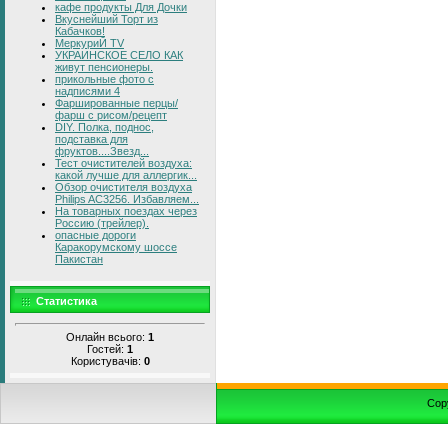
кафе продукты Для Дочки
Вкуснейший Торт из
Кабачков!
МеркуриЙ TV
УКРАИНСКОЕ СЕЛО КАК
живут пенсионеры.
прикольные фото с
надписями 4
Фаршированные перцы/
фарш с рисом/рецепт
DIY. Полка, поднос,
подставка для
фруктов....Звезд...
Тест очистителей воздуха:
какой лучше для аллергик...
Обзор очистителя воздуха
Philips AC3256. Избавляем...
На товарных поездах через
Россию (трейлер).
опасные дороги
Каракорумскому шоссе
Пакистан
Статистика
Онлайн всього:
1
Гостей:
1
Користувачів:
0
Cop