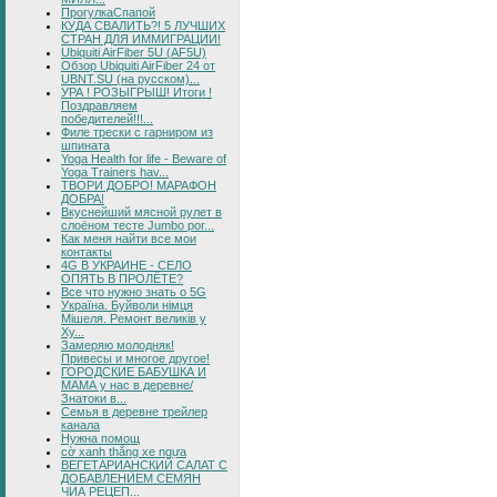
ПрогулкаСпапой
КУДА СВАЛИТЬ?! 5 ЛУЧШИХ
СТРАН ДЛЯ ИММИГРАЦИИ!
Ubiquiti AirFiber 5U (AF5U)
Обзор Ubiquiti AirFiber 24 от
UBNT.SU (на русском)...
УРА ! РОЗЫГРЫШ! Итоги !
Поздравляем
победителей!!!...
Филе трески с гарниром из
шпината
Yoga Health for life - Beware of
Yoga Trainers hav...
ТВОРИ ДОБРО! МАРАФОН
ДОБРА!
Вкуснейший мясной рулет в
слоёном тесте Jumbo por...
Как меня найти все мои
контакты
4G В УКРАИНЕ - СЕЛО
ОПЯТЬ В ПРОЛЁТЕ?
Все что нужно знать о 5G
Україна. Буйволи німця
Мішеля. Ремонт великів у
Ху...
Замеряю молодняк!
Привесы и многое другое!
ГОРОДСКИЕ БАБУШКА И
МАМА у нас в деревне/
Знатоки в...
Семья в деревне трейлер
канала
Нужна помощ
cờ xanh thắng xe ngựa
ВЕГЕТАРИАНСКИЙ САЛАТ С
ДОБАВЛЕНИЕМ СЕМЯН
ЧИА РЕЦЕП...