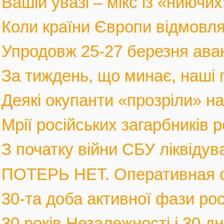
Вашій увазі – мікс із «ниючих
Коли країни Європи відмовлят
Упродовж 25-27 березня аван
За тиждень, що минає, наші г
Деякі окупанти «прозріли» на в
Мрії російських загарбників 
З початку війни СБУ ліквідув
ПОТЕРЬ НЕТ. Оперативная с
30-та доба активної фази росі
30 років Незалежності і 30 дні