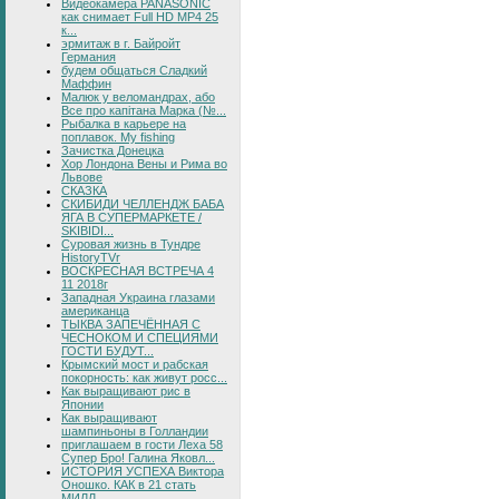
Видеокамера PANASONIC
как снимает Full HD MP4 25
к...
эрмитаж в г. Байройт
Германия
будем общаться Сладкий
Маффин
Малюк у веломандрах, або
Все про капітана Марка (№...
Рыбалка в карьере на
поплавок. My fishing
Зачистка Донецка
Хор Лондона Вены и Рима во
Львове
СКАЗКА
СКИБИДИ ЧЕЛЛЕНДЖ БАБА
ЯГА В СУПЕРМАРКЕТЕ /
SKIBIDI...
Суровая жизнь в Тундре
HistoryTVr
ВОСКРЕСНАЯ ВСТРЕЧА 4
11 2018г
Западная Украина глазами
американца
ТЫКВА ЗАПЕЧЁННАЯ С
ЧЕСНОКОМ И СПЕЦИЯМИ
ГОСТИ БУДУТ...
Крымский мост и рабская
покорность: как живут росс...
Как выращивают рис в
Японии
Как выращивают
шампиньоны в Голландии
приглашаем в гости Леха 58
Супер Бро! Галина Яковл...
ИСТОРИЯ УСПЕХА Виктора
Оношко. КАК в 21 стать
МИЛЛ...