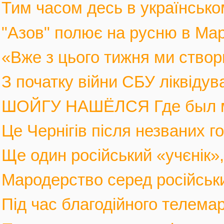
Тим часом десь в українськом
"Азов" полює на русню в Марі
«Вже з цього тижня ми створ
З початку війни СБУ ліквіду
ШОЙГУ НАШЁЛСЯ Где был мин
Це Чернігів після незваних го
Ще один російський «учєнік», 
Мародерство серед російських
Під час благодійного телемар