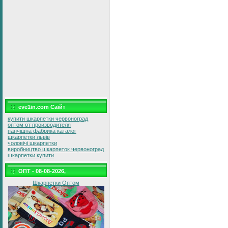
eve1in.com Саїйт
купити шкарпетки червоноград
оптом от производителя
панчішна фабрика каталог
шкарпетки львів
чоловічі шкарпетки
виробництво шкарпеток червоноград
шкарпетки купити
ОПТ - 08-08-2026,
Шкарпетки Оптом