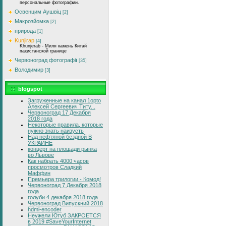
персональные фотографии.
Освенцим Аушвіц
[2]
Макрозйомка
[2]
природа
[1]
Kunjirap
[4]
Khunjerab - Миля камень Китай
пакистанской границе
Червоноград фотографії
[35]
Володимир
[3]
blogspot
Загруженные на канал 1opto
Алексей Сергеевич Титу...
Червоноград 17 Декабря
2018 года
Некоторые правила, которые
нужно знать наизусть
Над нефтяной бездной В
УКРАИНЕ
концерт на площади рынка
во Львове
Как набрать 4000 часов
просмотров Сладкий
Маффин
Премьера трилогии - Комод!
Червоноград 7 Декабря 2018
года
голуби 4 декабря 2018 года
Червоноград Випускний 2018
hdmi-encoder
Неужели Ютуб ЗАКРОЕТСЯ
в 2019 #SaveYourInternet