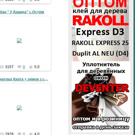
бар " У Давида" с.Острів
19-07-2010
galyna
3157
0
5.0
Червоноград Карта + знімок з супутника
21-03-2010
Назва Червоноград
рдинати 50° 23′ 12″ N, 24° 13′
4″ E Десяткові 50.386667°,
24.228889°
UTM 558...
grad
2928
0
4.0