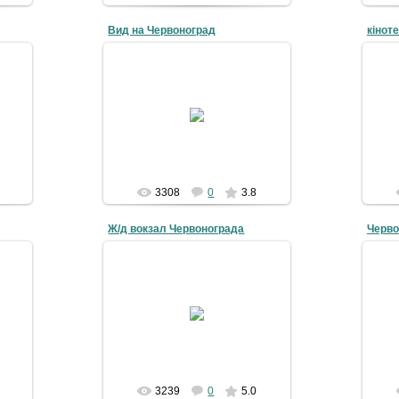
Вид на Червоноград
кінот
09-06-2008
Черв
Автор : Володимир Мороз
40-
Місце : м.Червоноград
фото
Дата фотографії : 27.9.2006р.
4grad
3308
0
3.8
Ж/д вокзал Червонограда
Черво
09-06-2008
4grad
3239
0
5.0