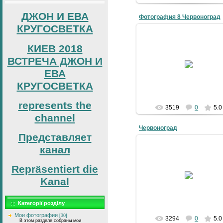
ДЖОН И ЕВА
Фотография 8 Червоноград
КРУГОСВЕТКА
КИЕВ 2018
09-06-2008
ВСТРЕЧА ДЖОН И
Червоноград
ЕВА
4grad
КРУГОСВЕТКА
represents the
3519
0
5.0
channel
Червоноград
Представляет
канал
Repräsentiert die
09-06-2008
Kanal
4grad
Категорії розділу
Мои фотографии
[30]
3294
0
5.0
В этом разделе собраны мои