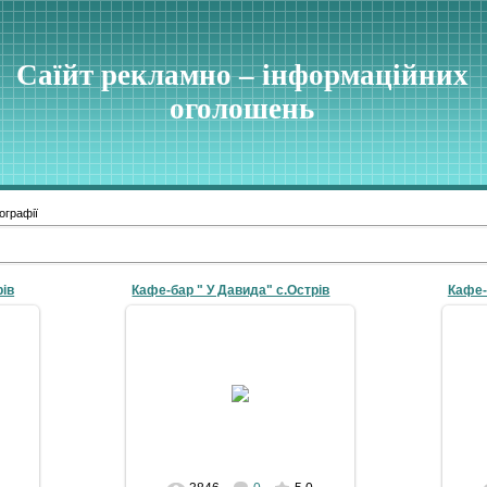
Саїйт рекламно – інформаційних
оголошень
ографії
рів
Кафе-бар " У Давида" с.Острів
Кафе-
19-07-2010
galyna