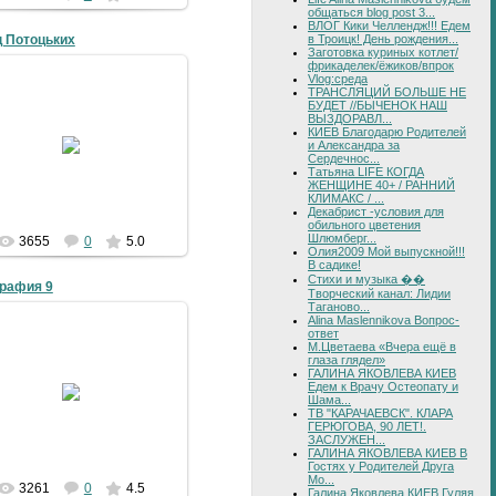
общаться blog post 3...
ВЛОГ Кики Челлендж!!! Едем
в Троицк! День рождения...
 Потоцьких
Заготовка куриных котлет/
фрикаделек/ёжиков/впрок
Vlog:среда
ТРАНСЛЯЦИЙ БОЛЬШЕ НЕ
БУДЕТ //БЫЧЕНОК НАШ
ВЫЗДОРАВЛ...
05-09-2008
КИЕВ Благодарю Родителей
и Александра за
Сердечнос...
4grad
Татьяна LIFE КОГДА
ЖЕНЩИНЕ 40+ / РАННИЙ
КЛИМАКС / ...
Декабрист -условия для
обильного цветения
Шлюмберг...
3655
0
5.0
Олия2009 Мой выпускной!!!
В садике!
Стихи и музыка ��
рафия 9
Творческий канал: Лидии
Таганово...
Alina Maslennikova Вопрос-
ответ
09-06-2008
М.Цветаева «Вчера ещё в
глаза глядел»
Параметры съемки
ГАЛИНА ЯКОВЛЕВА КИЕВ
удование Sony Ericsson W810i
Едем к Врачу Остеопату и
Шама...
вствительность по ISO 400
ТВ "КАРАЧАЕВСК". КЛАРА
Диапазон выдержки ...
ГЕРЮГОВА, 90 ЛЕТ!.
ЗАСЛУЖЕН...
4grad
ГАЛИНА ЯКОВЛЕВА КИЕВ В
Гостях у Родителей Друга
Мо...
3261
0
4.5
Галина Яковлева КИЕВ Гуляя