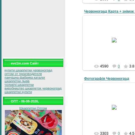
21-03-2010
Назва Червоноград
Координати 50° 23′ 12″ N, 24° 
44″ E Десяткові 50.386667°
24.228889°
UTM 558...
grad
eve1in.com Саїйт
4590
0
3.8
купити шкарпетки червоноград
оптом от производителя
панчішна фабрика каталог
Фотографія Червоноград
шкарпетки львів
чоловічі шкарпетки
виробництво шкарпеток червоноград
шкарпетки купити
ОПТ - 06-08-2026,
07-12-2008
Шкарпетки Оптом
4grad
3303
0
4.5