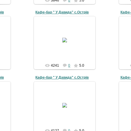
3846
0
5.0
рів
Кафе-бар " У Давида" с.Острів
Кафе-
19-07-2010
galyna
4241
0
5.0
рів
Кафе-бар " У Давида" с.Острів
Кафе-
19-07-2010
galyna
4127
0
5.0