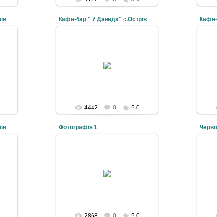
рів
Кафе-бар " У Давида" с.Острів
Кафе-
19-07-2010
galyna
4442
0
5.0
рів
Фотографія 1
19-07-2010
Коо
4
galyna
2868
0
5.0