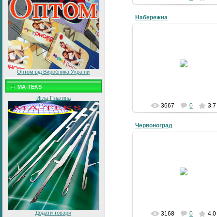
Набережна
05-09-2008
4grad
Оптом від Виробника України
MA-TEKS
Игла-Платина
3667
0
3.7
Червоноград
05-09-2008
4grad
Додати товари
3168
0
4.0