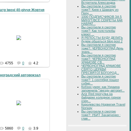
Встретила Александра
Вы смотрели я смотрю
тоже?: Киев к Шаману из
еатр імені 40-річчя Жовтня
Перу ...
1000 ПОДПИСЧИКОВ ЗА 5
МИНУТ/ВСЕ СЕКРЕТЫ КАК
09-06-2008
НАБРАТ...
Вы смотрели я смотрю
оноградський кінотеатр імені
тоже?: Как толстолобы
річчя Жовтня, центр міста,
клюют ...
Я РЕПОСТЫ БУДУ ДЕЛАТЬ
 1960 року i Фото 1957 року
будем общаться blog post 2
Фото 1959 року
Вы смотрели я смотрю
...
тоже?: ЧЕРВОНОГРАД День
знань...
4grad
Вы смотрели я смотрю
тоже?: ЧЕРВОНОГРАД
ХРАМОВЕ СВ...
4755
0
4.2
ЧЕРВОНОГРАД ХРАМОВЕ
СВЯТО ЦЕРКВИ
ПРЕСВЯТОЇ БОГОРОД...
ноградский автовокзал
Вы смотрели я смотрю
тоже?: 1 сентября пошел
собир...
Кобзон умер: как Украина
запомнила "звезду-авторит...
Aziz Red прогулка на
байдарке холодное горное
09-06-2008
озер...
Королевство Норвегия Travel
4grad
Norway
Вы смотрели я смотрю
тоже?: УБИТ Захарченко :
глав...
5860
0
3.9