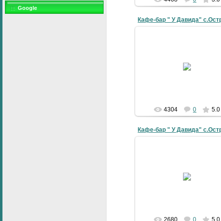
Google
Кафе-бар " У Давида" с.Ост
19-07-2010
galyna
4304
0
5.0
Кафе-бар " У Давида" с.Ост
19-07-2010
galyna
2680
0
5.0