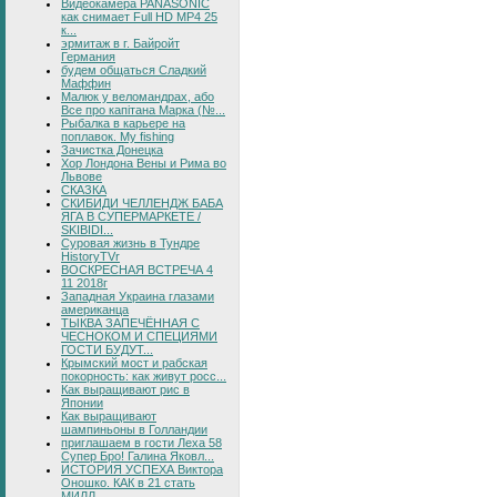
Видеокамера PANASONIC
как снимает Full HD MP4 25
к...
эрмитаж в г. Байройт
Германия
будем общаться Сладкий
Маффин
Малюк у веломандрах, або
Все про капітана Марка (№...
Рыбалка в карьере на
поплавок. My fishing
Зачистка Донецка
Хор Лондона Вены и Рима во
Львове
СКАЗКА
СКИБИДИ ЧЕЛЛЕНДЖ БАБА
ЯГА В СУПЕРМАРКЕТЕ /
SKIBIDI...
Суровая жизнь в Тундре
HistoryTVr
ВОСКРЕСНАЯ ВСТРЕЧА 4
11 2018г
Западная Украина глазами
американца
ТЫКВА ЗАПЕЧЁННАЯ С
ЧЕСНОКОМ И СПЕЦИЯМИ
ГОСТИ БУДУТ...
Крымский мост и рабская
покорность: как живут росс...
Как выращивают рис в
Японии
Как выращивают
шампиньоны в Голландии
приглашаем в гости Леха 58
Супер Бро! Галина Яковл...
ИСТОРИЯ УСПЕХА Виктора
Оношко. КАК в 21 стать
МИЛЛ...