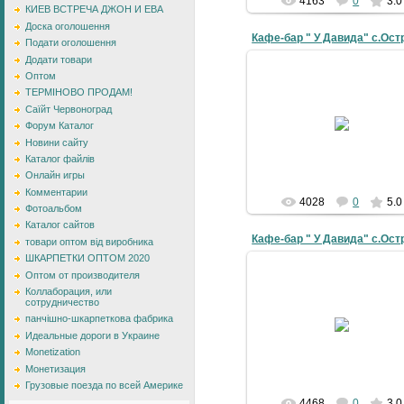
4163
0
3.0
КИЕВ ВСТРЕЧА ДЖОН И ЕВА
Доска оголошення
Кафе-бар " У Давида" с.Ост
Подати оголошення
Додати товари
Оптом
ТЕРМІНОВО ПРОДАМ!
Саїйт Червоноград
19-07-2010
Форум Каталог
galyna
Новини сайту
Каталог файлів
Онлайн игры
Комментарии
4028
0
5.0
Фотоальбом
Каталог сайтов
Кафе-бар " У Давида" с.Ост
товари оптом від виробника
ШКАРПЕТКИ ОПТОМ 2020
Оптом от производителя
Коллаборация, или
сотрудничество
19-07-2010
панчішно-шкарпеткова фабрика
Идеальные дороги в Украине
galyna
Monetization
Монетизация
Грузовые поезда по всей Америке
4468
0
3.0