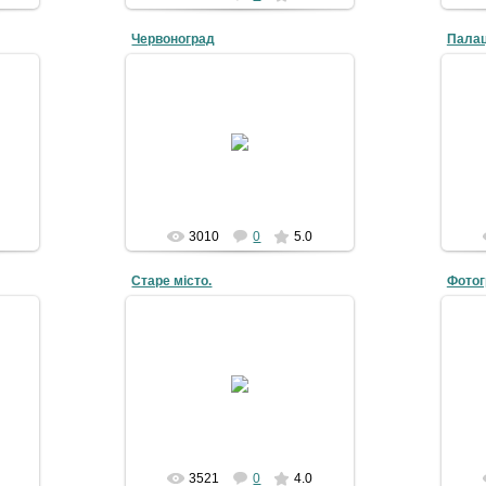
Червоноград
Палац
05-09-2008
4grad
3010
0
5.0
Старе місто.
Фотог
19-08-2008
Обор
Набережна р. Солокії
Чу
Володимир
3521
0
4.0