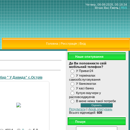
Четвер, 06-08-2026, 00:18:34
Вітаю Вас
Гость
|
RSS
Головна
|
Реєстрація
|
Вхід
Наше опитування
Де Ви поповнюєте свiй
мобiльний телефон?
У Приват24
У термiналах
бар " У Давида" с.Острів
самообслуговування
У банкоматах
У касi банка
Купую ваучери у
расповсюджувчiв
19-07-2010
В мене нема такої потреби
Результати
|
Архів опитувань
galyna
Всього відповідей:
608
Пошук