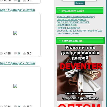
4014
0
5.0
бар " У Давида" с.Острів
eve1in.com Саїйт
купити шкарпетки червоноград
оптом от производителя
панчішна фабрика каталог
шкарпетки львів
чоловічі шкарпетки
19-07-2010
виробництво шкарпеток червоноград
шкарпетки купити
galyna
netstore.com.ua
4488
0
5.0
бар " У Давида" с.Острів
19-07-2010
galyna
3984
0
5.0