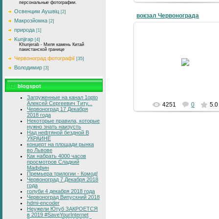
персональные фотографии.
Освенцим Аушвіц
[2]
вокзал Червонограда
Макрозйомка
[2]
природа
[1]
Kunjirap
[4]
Khunjerab - Миля камень Китай
пакистанской границе
09-06-2008
Червоноград фотографії
[35]
Ж/д вокзал Червонограда
Володимир
[3]
4grad
blogspot
Загруженные на канал 1opto
Алексей Сергеевич Титу...
4251
0
5.0
Червоноград 17 Декабря
2018 года
Некоторые правила, которые
нужно знать наизусть
Над нефтяной бездной В
УКРАИНЕ
концерт на площади рынка
во Львове
Как набрать 4000 часов
просмотров Сладкий
Маффин
Премьера трилогии - Комод!
Червоноград 7 Декабря 2018
года
голуби 4 декабря 2018 года
Червоноград Випускний 2018
hdmi-encoder
Неужели Ютуб ЗАКРОЕТСЯ
в 2019 #SaveYourInternet