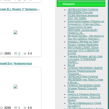
blogspot
Пам’ятник В.І. Леніну У Червонограді
ЧЕРВОНОГРАД ГАЛИНА
ЯКОВЛЕВА Покупки
FILMS Матрица времени
2017 HD 1080p
09-02-2009
Короткометражка «Парень из
будущего» | Озвучка Dee...
’ятник В.І. Леніну навпроти
Пользуются ли мои
Білого Дому
ДЕВУШКИ, косметикой?
1.08.1990 - У Червонограді
Приветы.16...
Мудрый Китаец - Как много и
монтовано вперше в УРСР
быстро набрать просмот...
пам’ятник Леніну.
Клюква с Мёдом на Зиму
Рецепт Галина Яковлева
4grad
ВКУСНЫЙ САЛАТ Обзор
покупок ЧТО У МЕНЯ НА
КУХНЕ
3885
0
4.4
Тамара Мурина, автор слов
и музыки "СТРАННЫЙ
МАЛЬЧ...
ідний Буг Червоноград
lifecell
ГАЛИНА ЯКОВЛЕВА ЛЬВОВ
Вокзал Привокзальная
Площадь...
ЧЕРВОНОГРАД ГАЛИНА
ЯКОВЛЕВА уже Дома Стрим
в Воскр...
30-11-2008
ГАЛИНА ЯКОВЛЕВА КИЕВ
Уезжаю Домой Спасибо
4grad
Всем
дороги в Украине Красота
Соленые грузди . Простой
рецепт
"Когда собираешься утром
на работу"
3098
0
4.6
Life Alina Maslennikova будем