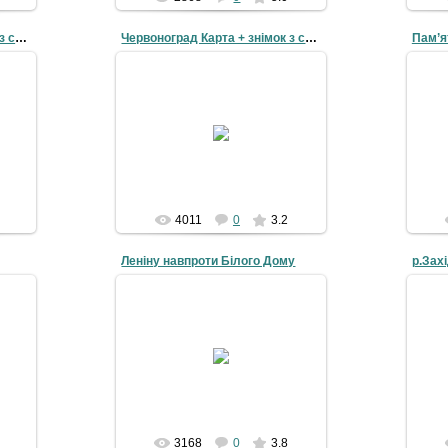
Червоноград Карта + знімок з супутника
Червоноград Карта + знімок з супутника
21-03-2010
Назва Червоноград
Пам
13′
Координати 50° 23′ 12″ N, 24° 13′
,
44″ E Десяткові 50.386667°,
24.228889°
де
UTM 558...
grad
4011
0
3.2
Леніну навпроти Білого Дому
р.Зах
30-11-2008
4grad
3168
0
3.8