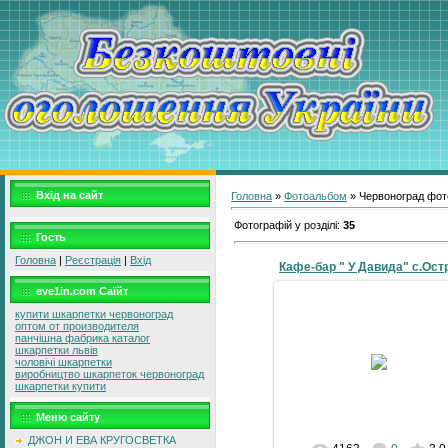
Вхід на сайт
Головна
»
Фотоальбом
» Червоноград фот
Фотографій у розділі
:
35
Гость
Головна
|
Реєстрація
|
Вхід
Кафе-бар " У Давида" с.Ост
eve1in.com Саїйт
купити шкарпетки червоноград
оптом от производителя
панчішна фабрика каталог
19-07-2010
шкарпетки львів
чоловічі шкарпетки
виробництво шкарпеток червоноград
galyna
шкарпетки купити
Меню сайту
ДЖОН И ЕВА КРУГОСВЕТКА