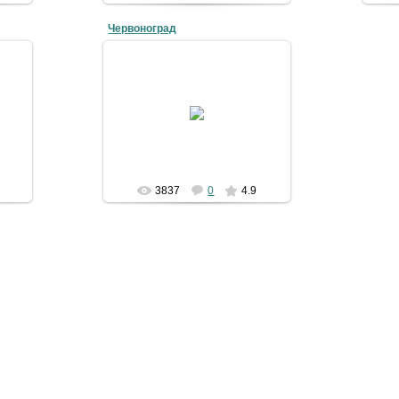
Червоноград
09-06-2008
Улица Воссоединения
4grad
3837
0
4.9