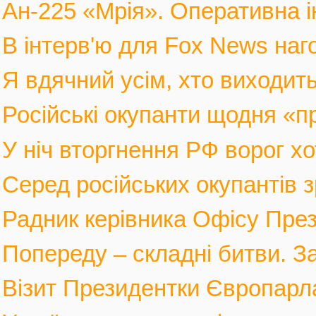
Ан-225 «Мрія». Оперативна і
В інтерв'ю для Fox News наго
Я вдячний усім, хто виходить
Російські окупанти щодня «п
У ніч вторгнення РФ ворог хот
Серед російських окупантів з
Радник керівника Офісу През
Попереду – складні битви. За
Візит Президентки Європарл