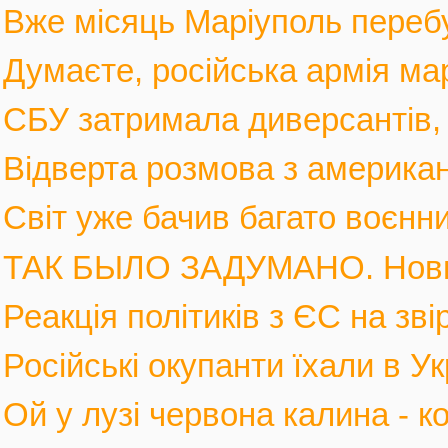
Вже місяць Маріуполь перебув
Думаєте, російська армія мар
СБУ затримала диверсантів, а
Відверта розмова з америка
Світ уже бачив багато воєнних
ТАК БЫЛО ЗАДУМАНО. Новы
Реакція політиків з ЄС на зві
Російські окупанти їхали в Ук
Ой у лузі червона калина - к