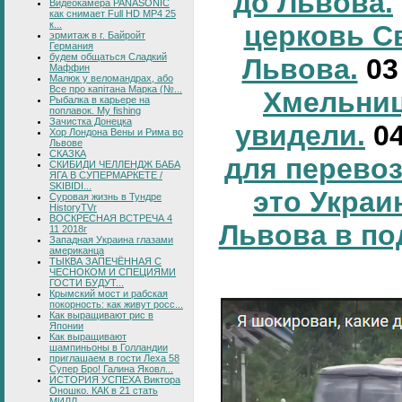
до Львова.
Видеокамера PANASONIC
как снимает Full HD MP4 25
к...
церковь С
эрмитаж в г. Байройт
Германия
будем общаться Сладкий
Львова.
0
Маффин
Малюк у веломандрах, або
Все про капітана Марка (№...
Хмельниц
Рыбалка в карьере на
поплавок. My fishing
Зачистка Донецка
увидели.
0
Хор Лондона Вены и Рима во
Львове
СКАЗКА
для перевоз
СКИБИДИ ЧЕЛЛЕНДЖ БАБА
ЯГА В СУПЕРМАРКЕТЕ /
SKIBIDI...
это Украи
Суровая жизнь в Тундре
HistoryTVr
ВОСКРЕСНАЯ ВСТРЕЧА 4
Львова в по
11 2018г
Западная Украина глазами
американца
ТЫКВА ЗАПЕЧЁННАЯ С
ЧЕСНОКОМ И СПЕЦИЯМИ
ГОСТИ БУДУТ...
Крымский мост и рабская
покорность: как живут росс...
Как выращивают рис в
Японии
Как выращивают
шампиньоны в Голландии
приглашаем в гости Леха 58
Супер Бро! Галина Яковл...
ИСТОРИЯ УСПЕХА Виктора
Оношко. КАК в 21 стать
МИЛЛ...