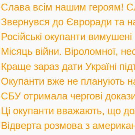
Слава всім нашим героям! С
Звернувся до Євроради та на
Російські окупанти вимушені 
Місяць війни. Віроломної, не
Краще зараз дати Україні під
Окупанти вже не планують нас
СБУ отримала чергові докази
Ці окупанти вважають, що дол
Відверта розмова з америка