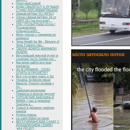
ПрогулкаСпапой
КУДА СВАЛИТЬ?! 5 ЛУЧШИХ
СТРАН ДЛЯ ИММИГРАЦИИ!
Ubiquiti AirFiber 5U (AF5U)
Обзор Ubiquiti AirFiber 24 от
UBNT.SU (на русском)...
УРА ! РОЗЫГРЫШ! Итоги !
Поздравляем
победителей!!!...
Филе трески с гарниром из
шпината
Yoga Health for life - Beware of
Yoga Trainers hav...
ТВОРИ ДОБРО! МАРАФОН
ДОБРА!
Вкуснейший мясной рулет в
слоёном тесте Jumbo por...
Как меня найти все мои
контакты
4G В УКРАИНЕ - СЕЛО
ОПЯТЬ В ПРОЛЁТЕ?
Все что нужно знать о 5G
Україна. Буйволи німця
Мішеля. Ремонт великів у
Ху...
Замеряю молодняк!
Привесы и многое другое!
ГОРОДСКИЕ БАБУШКА И
МАМА у нас в деревне/
Знатоки в...
Семья в деревне трейлер
канала
Нужна помощ
cờ xanh thắng xe ngựa
ВЕГЕТАРИАНСКИЙ САЛАТ С
ДОБАВЛЕНИЕМ СЕМЯН
ЧИА РЕЦЕП...