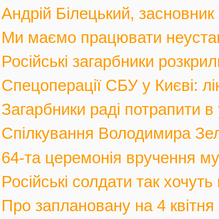
Андрій Білецький, засновник
Ми маємо працювати неустанн
Російські загарбники розкрил
Спецоперації СБУ у Києві: лі
Загарбники раді потрапити в 
Спілкування Володимира Зел
64-та церемонія вручення му
Російські солдати так хочуть 
Про заплановану на 4 квітня 