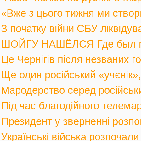
«Вже з цього тижня ми створ
З початку війни СБУ ліквіду
ШОЙГУ НАШЁЛСЯ Где был мин
Це Чернігів після незваних го
Ще один російський «учєнік», 
Мародерство серед російських
Під час благодійного телемар
Президент у зверненні розпов
Українські війська розпочали 