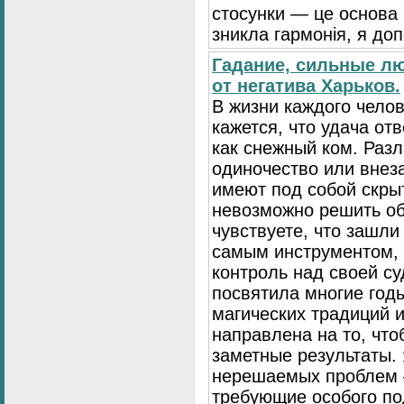
стосунки — це основа
зникла гармонія, я до
Гадание, сильные л
от негатива Харьков.
В жизни каждого чело
кажется, что удача от
как снежный ком. Разл
одиночество или внез
имеют под собой скры
невозможно решить о
чувствуете, что зашли
самым инструментом, 
контроль над своей су
посвятила многие год
магических традиций и
направлена на то, чт
заметные результаты. 
нерешаемых проблем 
требующие особого по