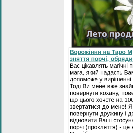
Ворожіння на Таро М
зняття порчі, обряди
Вас цікавлять магічні 
мага, який надасть Ва
допоможе у вирішенні 
Тоді Ви мене вже зна
повернути кохану, пове
що цього хочете на 10
звертатися до мене! Я
повернути дружину і 
відновити Ваші стосун
порчі (прокляття) - це