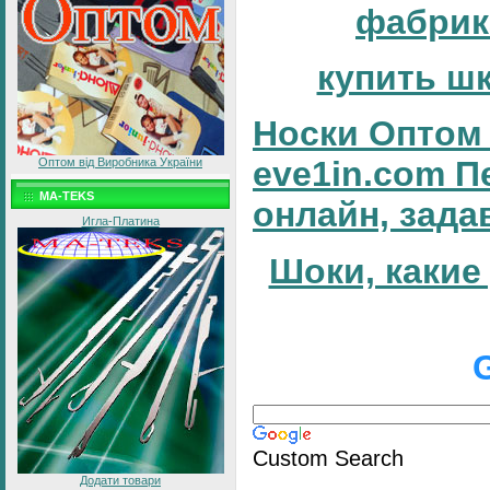
фабрик
купить ш
Носки Оптом 
eve1in.com П
Оптом від Виробника України
MA-TEKS
онлайн, зада
Игла-Платина
Шоки, какие
Custom Search
Додати товари