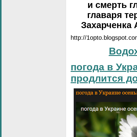
и смерть г
главаря те
Захарченка 
http://1opto.blogspot.c
Водо
погода в Укр
продлится д