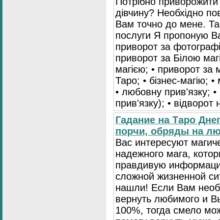
Потрібно приворожити
дівчину? Необхідно пов
Вам точно до мене. Та
послуги Я пропоную Ва
приворот за фотографі
приворот за Білою маг
магією; • приворот за 
Таро; • бізнес-магію; •
• любовну прив'язку; •
прив'язку); • відворот
Гадание на Таро Дне
порчи, обряды на лю
Вас интересуют магич
надежного мага, кото
правдивую информаци
сложной жизненной си
нашли! Если Вам нео
вернуть любимого и Вы
100%, тогда смело мо