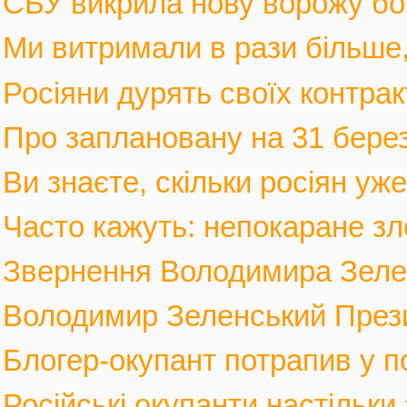
СБУ викрила нову ворожу бот
Ми витримали в рази більше, 
Росіяни дурять своїх контрак
Про заплановану на 31 березн
Ви знаєте, скільки росіян уж
Часто кажуть: непокаране зло
Звернення Володимира Зеленс
Володимир Зеленський Прези
Блогер-окупант потрапив у по
Російські окупанти настільки