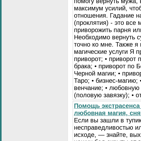
помогу вернуть мужа, 
максимум усилий, что
отношения. Гадание на
(проклятия) - это все
приворожить парня ил
Необходимо вернуть с
точно ко мне. Также 
магические услуги Я 
приворот; • приворот 
брака; • приворот по Б
Черной магии; • приво
Таро; • бизнес-магию; 
венчание; • любовную 
(половую завязку); • о
Помощь экстрасенса 
любовная магия, сня
Если вы зашли в тупик
несправедливостью ил
исходе, — знайте, вых