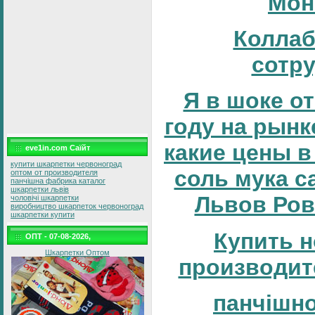
Мон
Коллаб
сотр
Я в шоке от
году на рынке
какие цены в
eve1in.com Саїйт
купити шкарпетки червоноград
соль мука с
оптом от производителя
панчішна фабрика каталог
шкарпетки львів
Львов Ров
чоловічі шкарпетки
виробництво шкарпеток червоноград
шкарпетки купити
Купить н
ОПТ - 07-08-2026,
Шкарпетки Оптом
производит
панчішн