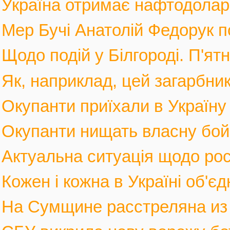
Україна отримає нафтодолари 
Мер Бучі Анатолій Федорук по
Щодо подій у Білгороді. П'ятн
Як, наприклад, цей загарбник,
Окупанти приїхали в Україну
Окупанти нищать власну бойов
Актуальна ситуація щодо росі
Кожен і кожна в Україні об'єд
На Сумщине расстреляна из м