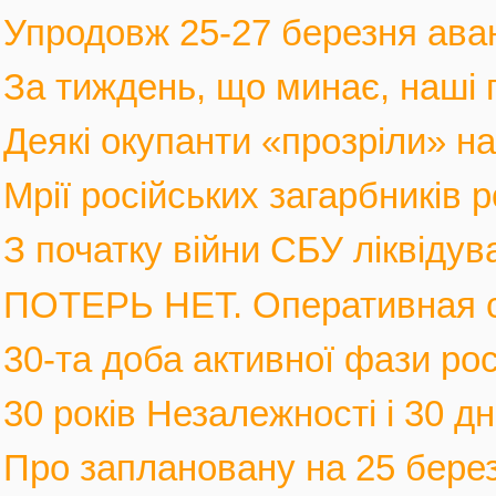
Упродовж 25-27 березня аван
За тиждень, що минає, наші г
Деякі окупанти «прозріли» на в
Мрії російських загарбників 
З початку війни СБУ ліквідув
ПОТЕРЬ НЕТ. Оперативная с
30-та доба активної фази росі
30 років Незалежності і 30 дні
Про заплановану на 25 березн