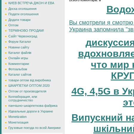
КИЕВ ВСТРЕЧА ДЖОН И ЕВА
Водо
Доска оголошення
Подати оголошення
Додати товари
Вы смотрели я смотрю 
Оптом
Украина запомнила "зве
ТЕРМІНОВО ПРОДАМ!
Саїйт Червоноград
дискуссия
Форум Каталог
Новини сайту
вдохновляе
Каталог файлів
Онлайн игры
что мир 
Комментарии
Фотоальбом
КРУ
Каталог сайтов
товари оптом від виробника
ШКАРПЕТКИ ОПТОМ 2020
4G, 4,5G в У
Оптом от производителя
Коллаборация, или
эт
сотрудничество
панчішно-шкарпеткова фабрика
Идеальные дороги в Украине
Випускний н
Monetization
Монетизация
шкільни
Грузовые поезда по всей Америке