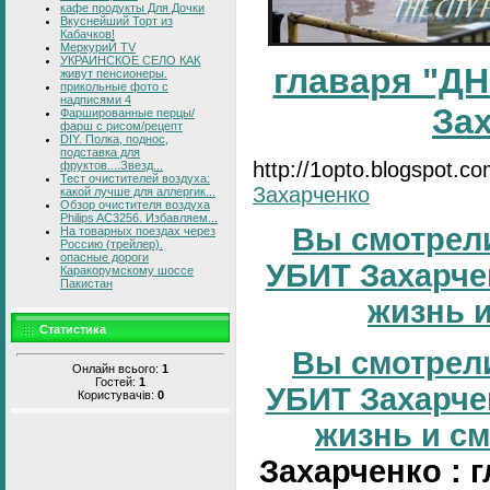
кафе продукты Для Дочки
Вкуснейший Торт из
Кабачков!
МеркуриЙ TV
УКРАИНСКОЕ СЕЛО КАК
главаря "ДН
живут пенсионеры.
прикольные фото с
надписями 4
За
Фаршированные перцы/
фарш с рисом/рецепт
DIY. Полка, поднос,
подставка для
http://1opto.blogspot.c
фруктов....Звезд...
Тест очистителей воздуха:
Захарченко
какой лучше для аллергик...
Обзор очистителя воздуха
Philips AC3256. Избавляем...
Вы смотрели
На товарных поездах через
Россию (трейлер).
опасные дороги
УБИТ Захарчен
Каракорумскому шоссе
Пакистан
жизнь и
Статистика
Вы смотрели
Онлайн всього:
1
Гостей:
1
УБИТ Захарчен
Користувачів:
0
жизнь и сме
Захарченко : 