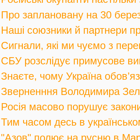
Про заплановану на 30 березн
Наші союзники й партнери п
Сигнали, які ми чуємо з пере
СБУ розслідує примусове вив
Знаєте, чому Україна обов’язк
Зверненння Володимира Зеле
Росія масово порушує закони 
Тим часом десь в українськом
"Азов" полює на русню в Марі