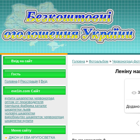
Вхід на сайт
Головна
»
Фотоальбом
»
Червоноград фот
Леніну на
Гость
Головна
|
Реєстрація
|
Вхід
eve1in.com Саїйт
3
купити шкарпетки червоноград
оптом от производителя
панчішна фабрика каталог
Додано
9
шкарпетки львів
чоловічі шкарпетки
виробництво шкарпеток червоноград
шкарпетки купити
Меню сайту
ДЖОН И ЕВА КРУГОСВЕТКА
Всього коментарів
:
0