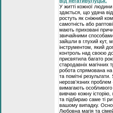
від негативуЛуцьк.
У житті кожної людин
здається, що удача ві
ростуть як сніжний ком
самотність або раптові
мають приховані причи
звичайними способами
зайшли в глухий кут, 
інструментом, який д
контроль над своєю до
присвятила багато рок
стародавніх магічних 
робота спрямована на
та помітні результати.
нерозв'язних проблем
вимагають особливого 
вивчаю кожну історію,
та підбираю саме ті р
вашому випадку. Основ
Любовна магія та сіме