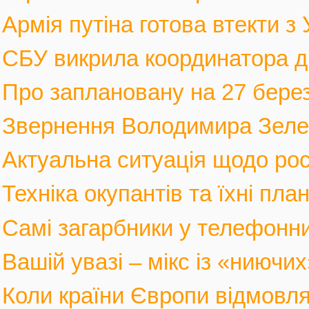
Армія путіна готова втекти з У
СБУ викрила координатора див
Про заплановану на 27 березн
Звернення Володимира Зеленс
Актуальна ситуація щодо росі
Техніка окупантів та їхні пла
Самі загарбники у телефонни
Вашій увазі – мікс із «ниючих
Коли країни Європи відмовлят