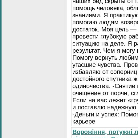
наших бед скрыты от г
помощь человека, об
знаниями. Я практику
помогаю людям возвра
достаток. Моя цель — 
провести глубокую раб
ситуацию на деле. Я р
результат. Чем я могу
Помогу вернуть любим
угасшие чувства. Про
избавляю от соперниц
достойного спутника ж
одиночества. -Снятие
очищение от порчи, сг
Если на вас лежит «гр
и поставлю надежную 
-Деньги и успех: Помо
карьере
Ворожіння, потужні 