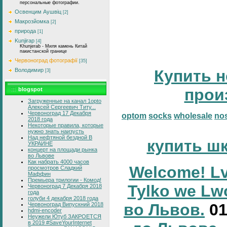
персональные фотографии.
Освенцим Аушвіц
[2]
Макрозйомка
[2]
природа
[1]
Kunjirap
[4]
Khunjerab - Миля камень Китай
пакистанской границе
Червоноград фотографії
[35]
Володимир
Купить н
[3]
прои
blogspot
Загруженные на канал 1opto
Алексей Сергеевич Титу...
Червоноград 17 Декабря
optom
socks
wholesale
no
2018 года
Некоторые правила, которые
нужно знать наизусть
Над нефтяной бездной В
купить ш
УКРАИНЕ
концерт на площади рынка
во Львове
Как набрать 4000 часов
Welcome! Lv
просмотров Сладкий
Маффин
Премьера трилогии - Комод!
Tylko we Lw
Червоноград 7 Декабря 2018
года
голуби 4 декабря 2018 года
во Львов.
0
Червоноград Випускний 2018
hdmi-encoder
Неужели Ютуб ЗАКРОЕТСЯ
в 2019 #SaveYourInternet