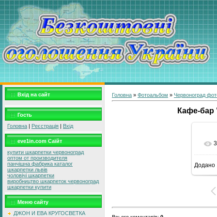
Вхід на сайт
Головна
»
Фотоальбом
»
Червоноград фот
Кафе-бар 
Гость
Головна
|
Реєстрація
|
Вхід
eve1in.com Саїйт
3
купити шкарпетки червоноград
оптом от производителя
панчішна фабрика каталог
Додано
12
шкарпетки львів
чоловічі шкарпетки
виробництво шкарпеток червоноград
шкарпетки купити
Меню сайту
ДЖОН И ЕВА КРУГОСВЕТКА
Всього коментарів
:
0