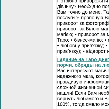
Потрібно приворожити
дівчину? Необхідно пов
Вам точно до мене. Та
послуги Я пропоную Ва
приворот за фотографі
приворот за Білою маг
магією; • приворот за 
Таро; • бізнес-магію; •
• любовну прив'язку; •
прив'язку); • відворот
Гадание на Таро Дне
порчи, обряды на лю
Вас интересуют магич
надежного мага, кото
правдивую информаци
сложной жизненной си
нашли! Если Вам нео
вернуть любимого и Вы
100%, тогда смело мо