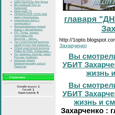
кафе продукты Для Дочки
Вкуснейший Торт из
Кабачков!
МеркуриЙ TV
УКРАИНСКОЕ СЕЛО КАК
главаря "ДН
живут пенсионеры.
прикольные фото с
надписями 4
За
Фаршированные перцы/
фарш с рисом/рецепт
DIY. Полка, поднос,
подставка для
http://1opto.blogspot.c
фруктов....Звезд...
Тест очистителей воздуха:
Захарченко
какой лучше для аллергик...
Обзор очистителя воздуха
Philips AC3256. Избавляем...
Вы смотрели
На товарных поездах через
Россию (трейлер).
опасные дороги
УБИТ Захарчен
Каракорумскому шоссе
Пакистан
жизнь и
Статистика
Вы смотрели
Онлайн всього:
1
Гостей:
1
УБИТ Захарчен
Користувачів:
0
жизнь и сме
Захарченко : 