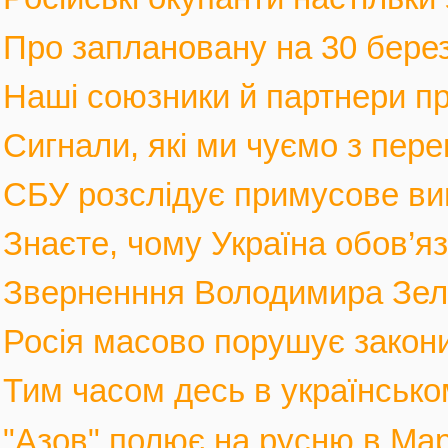
Про заплановану на 30 березн
Наші союзники й партнери п
Сигнали, які ми чуємо з пере
СБУ розслідує примусове вив
Знаєте, чому Україна обов’язк
Зверненння Володимира Зеле
Росія масово порушує закони 
Тим часом десь в українськом
"Азов" полює на русню в Марі