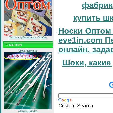
фабрик
купить ш
Носки Оптом 
eve1in.com П
Оптом від Виробника України
MA-TEKS
онлайн, зада
Игла-Платина
Шоки, какие
Custom Search
Додати товари