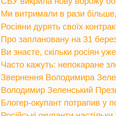
СБУ викрила нову ворожу бот
Ми витримали в рази більше, 
Росіяни дурять своїх контрак
Про заплановану на 31 березн
Ви знаєте, скільки росіян уж
Часто кажуть: непокаране зло
Звернення Володимира Зеленс
Володимир Зеленський Прези
Блогер-окупант потрапив у по
Російські окупанти настільки