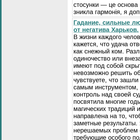
стосунки — це основа
зникла гармонія, я до
Гадание, сильные л
от негатива Харьков.
В жизни каждого чело
кажется, что удача от
как снежный ком. Разл
одиночество или внез
имеют под собой скры
невозможно решить о
чувствуете, что зашли
самым инструментом, 
контроль над своей су
посвятила многие год
магических традиций и
направлена на то, чт
заметные результаты. 
нерешаемых проблем 
требующие особого по