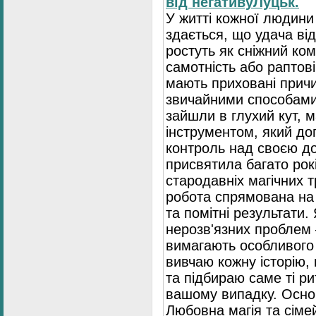
від негативуЛуцьк.
У житті кожної людин
здається, що удача ві
ростуть як сніжний ком
самотність або раптові
мають приховані причи
звичайними способами
зайшли в глухий кут, 
інструментом, який д
контроль над своєю до
присвятила багато рок
стародавніх магічних 
робота спрямована на
та помітні результати.
нерозв'язних проблем
вимагають особливого 
вивчаю кожну історію,
та підбираю саме ті р
вашому випадку. Основ
Любовна магія та сіме