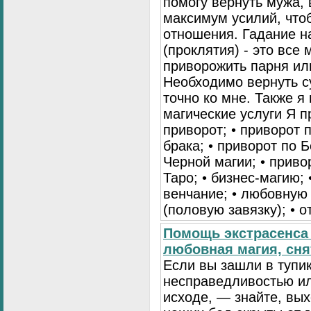
помогу вернуть мужа, 
максимум усилий, что
отношения. Гадание на
(проклятия) - это все
приворожить парня ил
Необходимо вернуть с
точно ко мне. Также 
магические услуги Я 
приворот; • приворот 
брака; • приворот по Б
Черной магии; • приво
Таро; • бизнес-магию; 
венчание; • любовную 
(половую завязку); • о
Помощь экстрасенса 
любовная магия, сня
Если вы зашли в тупик
несправедливостью ил
исходе, — знайте, вых