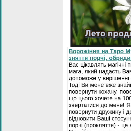
Ворожіння на Таро М
зняття порчі, обряди
Вас цікавлять магічні 
мага, який надасть Ва
допоможе у вирішенні 
Тоді Ви мене вже зна
повернути кохану, пове
що цього хочете на 10
звертатися до мене! Я
повернути дружину і 
відновити Ваші стосун
порчі (прокляття) - це