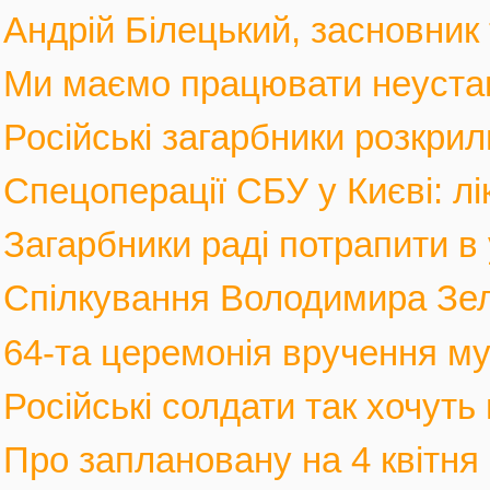
Андрій Білецький, засновник
Ми маємо працювати неустанн
Російські загарбники розкрил
Спецоперації СБУ у Києві: лі
Загарбники раді потрапити в 
Спілкування Володимира Зел
64-та церемонія вручення му
Російські солдати так хочуть 
Про заплановану на 4 квітня 