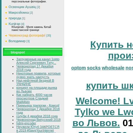
персональные фотографии.
Освенцим Аушвіц
[2]
Макрозйомка
[2]
природа
[1]
Kunjirap
[4]
Khunjerab - Миля камень Китай
пакистанской границе
Червоноград фотографії
[35]
Володимир
Купить н
[3]
прои
blogspot
Загруженные на канал 1opto
Алексей Сергеевич Титу...
Червоноград 17 Декабря
optom
socks
wholesale
no
2018 года
Некоторые правила, которые
нужно знать наизусть
Над нефтяной бездной В
купить ш
УКРАИНЕ
концерт на площади рынка
во Львове
Как набрать 4000 часов
Welcome! Lv
просмотров Сладкий
Маффин
Премьера трилогии - Комод!
Tylko we Lw
Червоноград 7 Декабря 2018
года
голуби 4 декабря 2018 года
во Львов.
0
Червоноград Випускний 2018
hdmi-encoder
Неужели Ютуб ЗАКРОЕТСЯ
в 2019 #SaveYourInternet