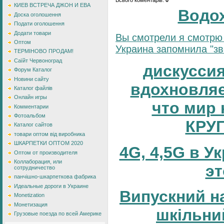
КИЕВ ВСТРЕЧА ДЖОН И ЕВА
Водо
Доска оголошення
Подати оголошення
Додати товари
Вы смотрели я смотрю 
Оптом
Украина запомнила "зве
ТЕРМІНОВО ПРОДАМ!
Саїйт Червоноград
дискуссия
Форум Каталог
Новини сайту
вдохновляе
Каталог файлів
Онлайн игры
что мир 
Комментарии
Фотоальбом
КРУ
Каталог сайтов
товари оптом від виробника
ШКАРПЕТКИ ОПТОМ 2020
4G, 4,5G в У
Оптом от производителя
Коллаборация, или
эт
сотрудничество
панчішно-шкарпеткова фабрика
Идеальные дороги в Украине
Випускний н
Monetization
Монетизация
шкільни
Грузовые поезда по всей Америке