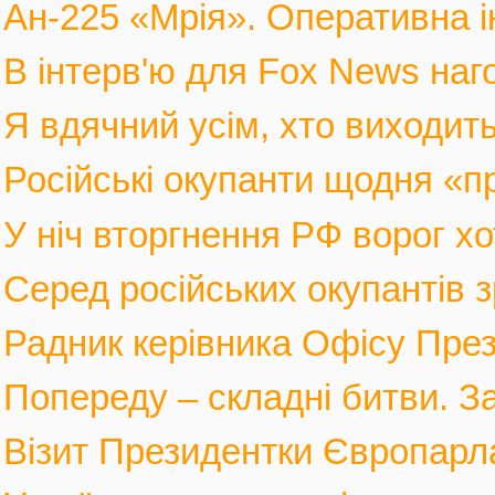
Ан-225 «Мрія». Оперативна і
В інтерв'ю для Fox News наго
Я вдячний усім, хто виходить
Російські окупанти щодня «п
У ніч вторгнення РФ ворог хот
Серед російських окупантів з
Радник керівника Офісу През
Попереду – складні битви. За
Візит Президентки Європарл