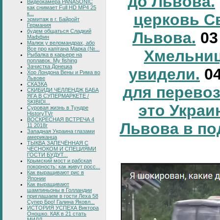
до Львова.
Видеокамера PANASONIC
как снимает Full HD MP4 25
к...
церковь С
эрмитаж в г. Байройт
Германия
будем общаться Сладкий
Львова.
0
Маффин
Малюк у веломандрах, або
Все про капітана Марка (№...
Хмельниц
Рыбалка в карьере на
поплавок. My fishing
Зачистка Донецка
увидели.
0
Хор Лондона Вены и Рима во
Львове
СКАЗКА
для перевоз
СКИБИДИ ЧЕЛЛЕНДЖ БАБА
ЯГА В СУПЕРМАРКЕТЕ /
SKIBIDI...
это Украи
Суровая жизнь в Тундре
HistoryTVr
ВОСКРЕСНАЯ ВСТРЕЧА 4
Львова в по
11 2018г
Западная Украина глазами
американца
ТЫКВА ЗАПЕЧЁННАЯ С
ЧЕСНОКОМ И СПЕЦИЯМИ
ГОСТИ БУДУТ...
Крымский мост и рабская
покорность: как живут росс...
Как выращивают рис в
Японии
Как выращивают
шампиньоны в Голландии
приглашаем в гости Леха 58
Супер Бро! Галина Яковл...
ИСТОРИЯ УСПЕХА Виктора
Оношко. КАК в 21 стать
МИЛЛ...