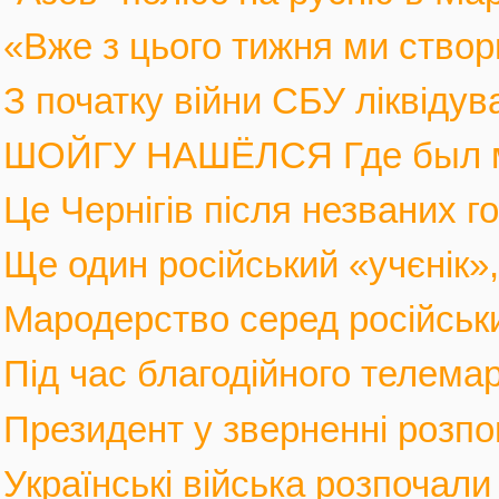
«Вже з цього тижня ми створ
З початку війни СБУ ліквіду
ШОЙГУ НАШЁЛСЯ Где был мин
Це Чернігів після незваних го
Ще один російський «учєнік», 
Мародерство серед російських
Під час благодійного телемар
Президент у зверненні розпов
Українські війська розпочали 