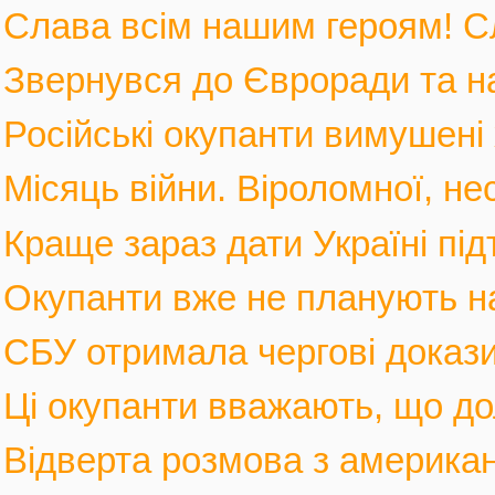
Слава всім нашим героям! С
Звернувся до Євроради та на
Російські окупанти вимушені 
Місяць війни. Віроломної, не
Краще зараз дати Україні під
Окупанти вже не планують нас
СБУ отримала чергові докази
Ці окупанти вважають, що дол
Відверта розмова з америка