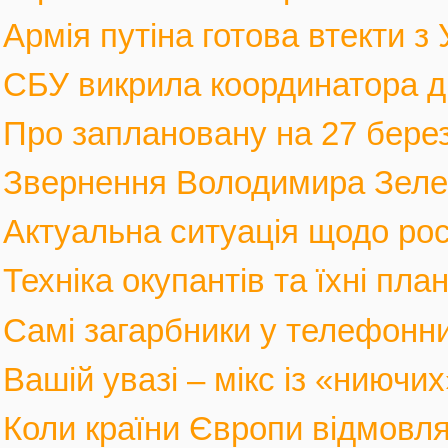
Армія путіна готова втекти з У
СБУ викрила координатора див
Про заплановану на 27 березн
Звернення Володимира Зеленс
Актуальна ситуація щодо росі
Техніка окупантів та їхні пла
Самі загарбники у телефонни
Вашій увазі – мікс із «ниючих
Коли країни Європи відмовлят