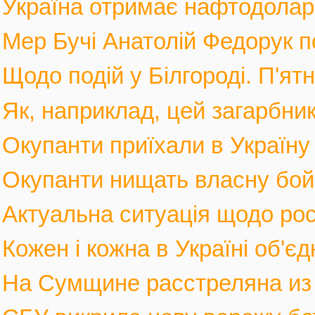
Україна отримає нафтодолари 
Мер Бучі Анатолій Федорук по
Щодо подій у Білгороді. П'ятн
Як, наприклад, цей загарбник,
Окупанти приїхали в Україну
Окупанти нищать власну бойов
Актуальна ситуація щодо росі
Кожен і кожна в Україні об'єд
На Сумщине расстреляна из м