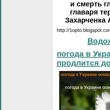
и смерть г
главаря те
Захарченка 
http://1opto.blogspot.c
Водо
погода в Укр
продлится д