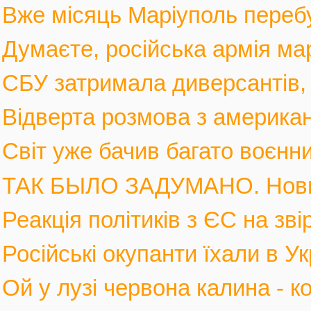
Вже місяць Маріуполь перебув
Думаєте, російська армія мар
СБУ затримала диверсантів, а
Відверта розмова з америка
Світ уже бачив багато воєнних
ТАК БЫЛО ЗАДУМАНО. Новы
Реакція політиків з ЄС на зві
Російські окупанти їхали в Ук
Ой у лузі червона калина - к