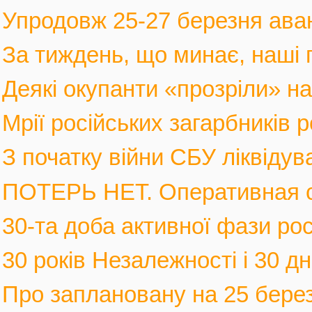
Упродовж 25-27 березня аван
За тиждень, що минає, наші г
Деякі окупанти «прозріли» на в
Мрії російських загарбників 
З початку війни СБУ ліквідув
ПОТЕРЬ НЕТ. Оперативная с
30-та доба активної фази росі
30 років Незалежності і 30 дні
Про заплановану на 25 березн