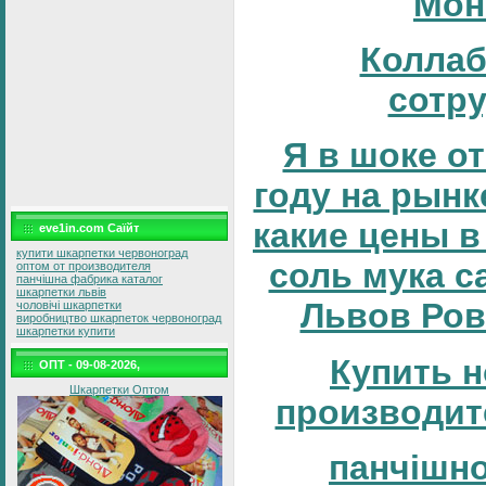
Мон
Коллаб
сотр
Я в шоке от
году на рынке
какие цены в
eve1in.com Саїйт
купити шкарпетки червоноград
соль мука с
оптом от производителя
панчішна фабрика каталог
шкарпетки львів
Львов Ров
чоловічі шкарпетки
виробництво шкарпеток червоноград
шкарпетки купити
Купить н
ОПТ - 09-08-2026,
Шкарпетки Оптом
производит
панчішн