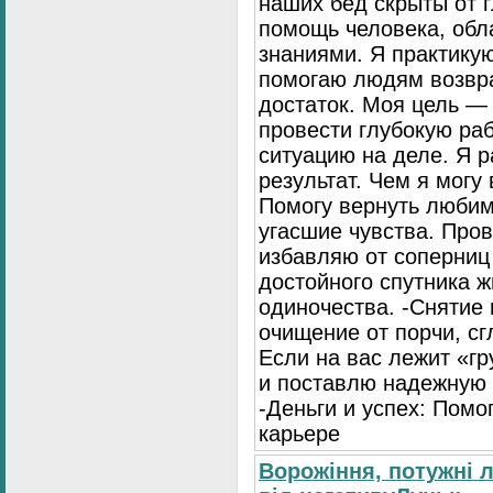
наших бед скрыты от г
помощь человека, об
знаниями. Я практику
помогаю людям возвра
достаток. Моя цель — 
провести глубокую раб
ситуацию на деле. Я р
результат. Чем я могу
Помогу вернуть любим
угасшие чувства. Про
избавляю от соперниц
достойного спутника ж
одиночества. -Снятие
очищение от порчи, сг
Если на вас лежит «гр
и поставлю надежную 
-Деньги и успех: Помо
карьере
Ворожіння, потужні 