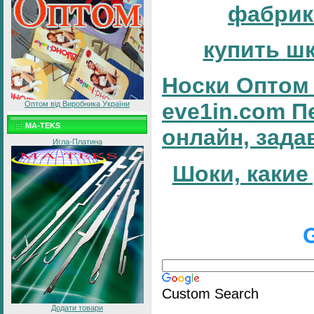
фабрик
купить ш
Носки Оптом 
eve1in.com П
Оптом від Виробника України
MA-TEKS
онлайн, зада
Игла-Платина
Шоки, какие
Custom Search
Додати товари