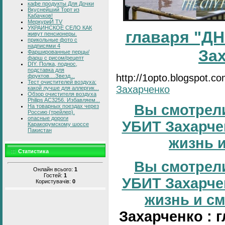
кафе продукты Для Дочки
Вкуснейший Торт из
Кабачков!
МеркуриЙ TV
УКРАИНСКОЕ СЕЛО КАК
главаря "ДН
живут пенсионеры.
прикольные фото с
надписями 4
За
Фаршированные перцы/
фарш с рисом/рецепт
DIY. Полка, поднос,
подставка для
http://1opto.blogspot.c
фруктов....Звезд...
Тест очистителей воздуха:
Захарченко
какой лучше для аллергик...
Обзор очистителя воздуха
Philips AC3256. Избавляем...
Вы смотрели
На товарных поездах через
Россию (трейлер).
опасные дороги
УБИТ Захарчен
Каракорумскому шоссе
Пакистан
жизнь и
Статистика
Вы смотрели
Онлайн всього:
1
Гостей:
1
УБИТ Захарчен
Користувачів:
0
жизнь и сме
Захарченко : 