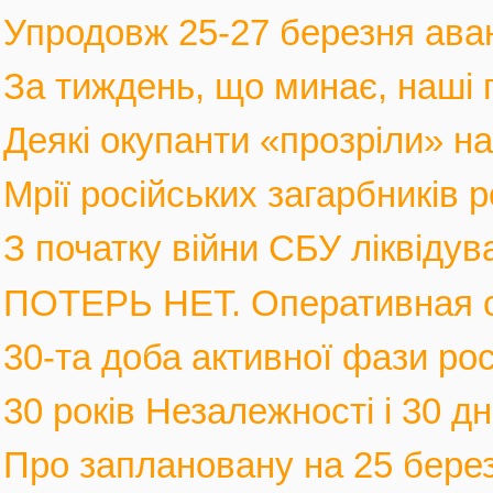
Упродовж 25-27 березня аван
За тиждень, що минає, наші г
Деякі окупанти «прозріли» на в
Мрії російських загарбників 
З початку війни СБУ ліквідув
ПОТЕРЬ НЕТ. Оперативная с
30-та доба активної фази росі
30 років Незалежності і 30 дні
Про заплановану на 25 березн