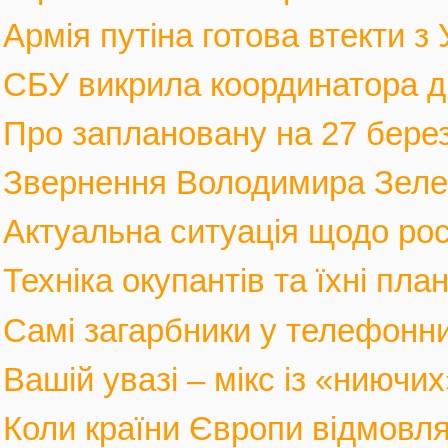
Армія путіна готова втекти з У
СБУ викрила координатора див
Про заплановану на 27 березн
Звернення Володимира Зеленс
Актуальна ситуація щодо росі
Техніка окупантів та їхні пла
Самі загарбники у телефонни
Вашій увазі – мікс із «ниючих
Коли країни Європи відмовлят