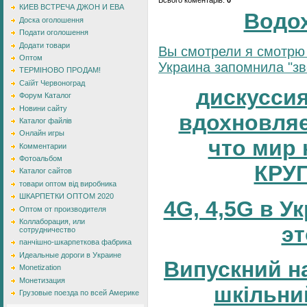
КИЕВ ВСТРЕЧА ДЖОН И ЕВА
Водо
Доска оголошення
Подати оголошення
Додати товари
Вы смотрели я смотрю 
Оптом
Украина запомнила "зве
ТЕРМІНОВО ПРОДАМ!
Саїйт Червоноград
дискуссия
Форум Каталог
Новини сайту
вдохновляе
Каталог файлів
Онлайн игры
что мир 
Комментарии
Фотоальбом
КРУ
Каталог сайтов
товари оптом від виробника
ШКАРПЕТКИ ОПТОМ 2020
4G, 4,5G в У
Оптом от производителя
Коллаборация, или
эт
сотрудничество
панчішно-шкарпеткова фабрика
Идеальные дороги в Украине
Випускний н
Monetization
Монетизация
шкільни
Грузовые поезда по всей Америке