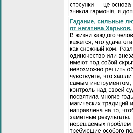
стосунки — це основа
зникла гармонія, я до
Гадание, сильные л
от негатива Харьков.
В жизни каждого чело
кажется, что удача от
как снежный ком. Разл
одиночество или внез
имеют под собой скры
невозможно решить о
чувствуете, что зашли
самым инструментом, 
контроль над своей су
посвятила многие год
магических традиций и
направлена на то, чт
заметные результаты. 
нерешаемых проблем 
требующие особого по