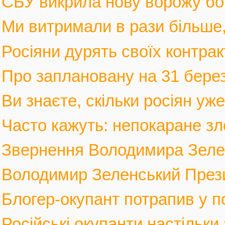
СБУ викрила нову ворожу бот
Ми витримали в рази більше, 
Росіяни дурять своїх контрак
Про заплановану на 31 березн
Ви знаєте, скільки росіян уж
Часто кажуть: непокаране зло
Звернення Володимира Зеленс
Володимир Зеленський Прези
Блогер-окупант потрапив у по
Російські окупанти настільки