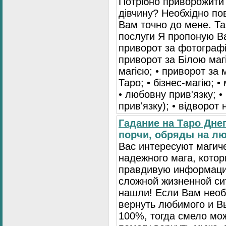
Потрібно приворожити
дівчину? Необхідно пов
Вам точно до мене. Та
послуги Я пропоную Ва
приворот за фотографі
приворот за Білою маг
магією; • приворот за 
Таро; • бізнес-магію; •
• любовну прив'язку; •
прив'язку); • відворот
Гадание на Таро Дне
порчи, обряды на лю
Вас интересуют магич
надежного мага, кото
правдивую информаци
сложной жизненной си
нашли! Если Вам нео
вернуть любимого и Вы
100%, тогда смело мо