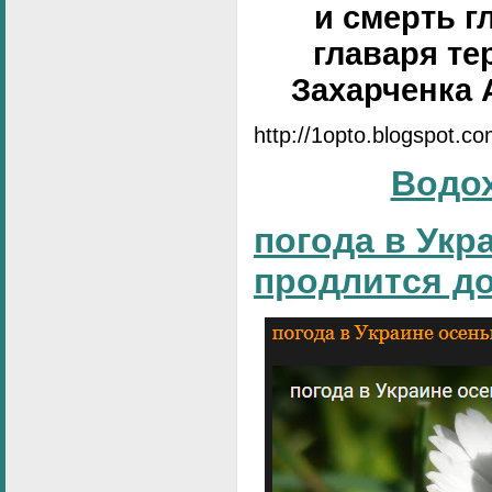
и смерть г
главаря те
Захарченка 
http://1opto.blogspot.c
Водо
погода в Укр
продлится д