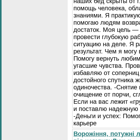
наших бед скрыты от г
помощь человека, об
знаниями. Я практику
помогаю людям возвра
достаток. Моя цель — 
провести глубокую раб
ситуацию на деле. Я р
результат. Чем я могу
Помогу вернуть любим
угасшие чувства. Про
избавляю от соперниц
достойного спутника ж
одиночества. -Снятие
очищение от порчи, сг
Если на вас лежит «гр
и поставлю надежную 
-Деньги и успех: Помо
карьере
Ворожіння, потужні 