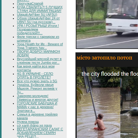
ПрогулкаСпапой
КУДА СВАЛИТЬ?! 5 ЛУЧШИХ
СТРАН ДЛЯ ИММИГРАЦИИ!
Ubiquiti AirFiber 5U (AF5U)
Обзор Ubiquiti AirFiber 24 от
UBNT.SU (на русском)...
УРА ! РОЗЫГРЫШ! Итоги !
Поздравляем
победителей!!!...
Филе трески с гарниром из
шпината
Yoga Health for life - Beware of
Yoga Trainers hav...
ТВОРИ ДОБРО! МАРАФОН
ДОБРА!
Вкуснейший мясной рулет в
слоёном тесте Jumbo por...
Как меня найти все мои
контакты
4G В УКРАИНЕ - СЕЛО
ОПЯТЬ В ПРОЛЁТЕ?
Все что нужно знать о 5G
Україна. Буйволи німця
Мішеля. Ремонт великів у
Ху...
Замеряю молодняк!
Привесы и многое другое!
ГОРОДСКИЕ БАБУШКА И
МАМА у нас в деревне/
Знатоки в...
Семья в деревне трейлер
канала
Нужна помощ
cờ xanh thắng xe ngựa
ВЕГЕТАРИАНСКИЙ САЛАТ С
ДОБАВЛЕНИЕМ СЕМЯН
ЧИА РЕЦЕП...