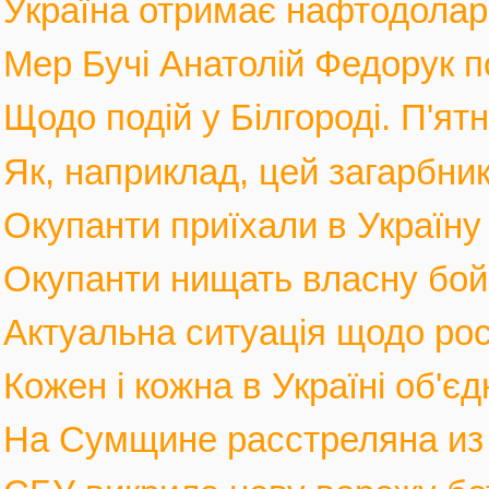
Україна отримає нафтодолари 
Мер Бучі Анатолій Федорук по
Щодо подій у Білгороді. П'ятн
Як, наприклад, цей загарбник,
Окупанти приїхали в Україну
Окупанти нищать власну бойов
Актуальна ситуація щодо росі
Кожен і кожна в Україні об'єд
На Сумщине расстреляна из м