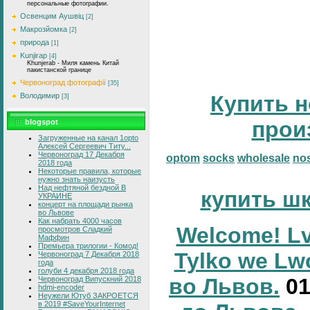
персональные фотографии.
Освенцим Аушвіц
[2]
Макрозйомка
[2]
природа
[1]
Kunjirap
[4]
Khunjerab - Миля камень Китай
пакистанской границе
Червоноград фотографії
[35]
Володимир
Купить н
[3]
прои
blogspot
Загруженные на канал 1opto
Алексей Сергеевич Титу...
Червоноград 17 Декабря
optom
socks
wholesale
no
2018 года
Некоторые правила, которые
нужно знать наизусть
Над нефтяной бездной В
купить ш
УКРАИНЕ
концерт на площади рынка
во Львове
Как набрать 4000 часов
Welcome! Lv
просмотров Сладкий
Маффин
Премьера трилогии - Комод!
Tylko we Lw
Червоноград 7 Декабря 2018
года
голуби 4 декабря 2018 года
во Львов.
0
Червоноград Випускний 2018
hdmi-encoder
Неужели Ютуб ЗАКРОЕТСЯ
в 2019 #SaveYourInternet