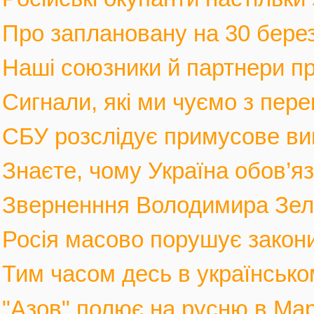
Про заплановану на 30 березн
Наші союзники й партнери п
Сигнали, які ми чуємо з пере
СБУ розслідує примусове вив
Знаєте, чому Україна обов’язк
Зверненння Володимира Зеле
Росія масово порушує закони 
Тим часом десь в українськом
"Азов" полює на русню в Марі