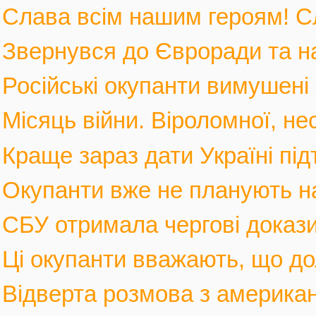
Слава всім нашим героям! С
Звернувся до Євроради та на
Російські окупанти вимушені 
Місяць війни. Віроломної, не
Краще зараз дати Україні під
Окупанти вже не планують нас
СБУ отримала чергові докази
Ці окупанти вважають, що дол
Відверта розмова з америка