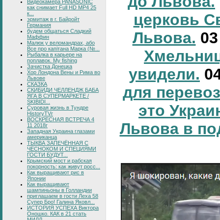
до Львова.
Видеокамера PANASONIC
как снимает Full HD MP4 25
к...
церковь С
эрмитаж в г. Байройт
Германия
будем общаться Сладкий
Львова.
0
Маффин
Малюк у веломандрах, або
Все про капітана Марка (№...
Хмельниц
Рыбалка в карьере на
поплавок. My fishing
Зачистка Донецка
увидели.
0
Хор Лондона Вены и Рима во
Львове
СКАЗКА
для перевоз
СКИБИДИ ЧЕЛЛЕНДЖ БАБА
ЯГА В СУПЕРМАРКЕТЕ /
SKIBIDI...
это Украи
Суровая жизнь в Тундре
HistoryTVr
ВОСКРЕСНАЯ ВСТРЕЧА 4
Львова в по
11 2018г
Западная Украина глазами
американца
ТЫКВА ЗАПЕЧЁННАЯ С
ЧЕСНОКОМ И СПЕЦИЯМИ
ГОСТИ БУДУТ...
Крымский мост и рабская
покорность: как живут росс...
Как выращивают рис в
Японии
Как выращивают
шампиньоны в Голландии
приглашаем в гости Леха 58
Супер Бро! Галина Яковл...
ИСТОРИЯ УСПЕХА Виктора
Оношко. КАК в 21 стать
МИЛЛ...