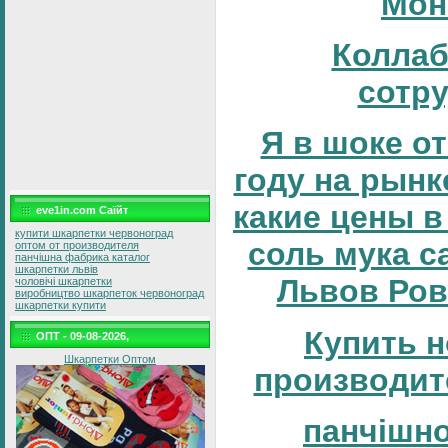
Мон
Коллаб
сотр
Я в шоке от
году на рынке
какие цены в
eve1in.com Саїйт
купити шкарпетки червоноград
соль мука с
оптом от производителя
панчішна фабрика каталог
шкарпетки львів
Львов Ров
чоловічі шкарпетки
виробництво шкарпеток червоноград
шкарпетки купити
Купить н
ОПТ - 09-08-2026,
Шкарпетки Оптом
производит
панчішн