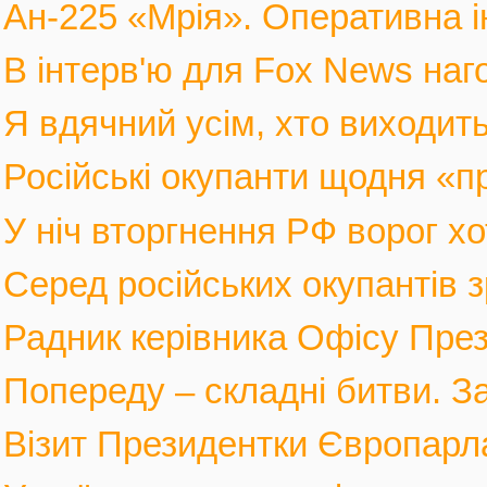
Ан-225 «Мрія». Оперативна і
В інтерв'ю для Fox News наго
Я вдячний усім, хто виходить
Російські окупанти щодня «п
У ніч вторгнення РФ ворог хот
Серед російських окупантів з
Радник керівника Офісу През
Попереду – складні битви. За
Візит Президентки Європарл