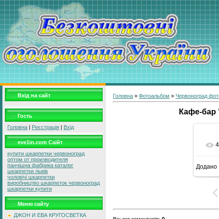
Вхід на сайт
Головна
»
Фотоальбом
»
Червоноград фот
Кафе-бар 
Гость
Головна
|
Реєстрація
|
Вхід
eve1in.com Саїйт
4
купити шкарпетки червоноград
оптом от производителя
панчішна фабрика каталог
Додано
12
шкарпетки львів
чоловічі шкарпетки
виробництво шкарпеток червоноград
шкарпетки купити
Меню сайту
ДЖОН И ЕВА КРУГОСВЕТКА
Всього коментарів
:
0