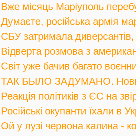
Вже місяць Маріуполь перебув
Думаєте, російська армія мар
СБУ затримала диверсантів, а
Відверта розмова з америка
Світ уже бачив багато воєнних
ТАК БЫЛО ЗАДУМАНО. Новы
Реакція політиків з ЄС на зві
Російські окупанти їхали в Ук
Ой у лузі червона калина - к