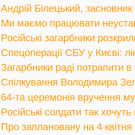
Андрій Білецький, засновник
Ми маємо працювати неустанн
Російські загарбники розкрил
Спецоперації СБУ у Києві: лі
Загарбники раді потрапити в 
Спілкування Володимира Зел
64-та церемонія вручення му
Російські солдати так хочуть 
Про заплановану на 4 квітня 