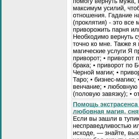
помогу вернуть мужа, 
максимум усилий, что
отношения. Гадание на
(проклятия) - это все
приворожить парня ил
Необходимо вернуть с
точно ко мне. Также 
магические услуги Я 
приворот; • приворот 
брака; • приворот по Б
Черной магии; • приво
Таро; • бизнес-магию; 
венчание; • любовную 
(половую завязку); • о
Помощь экстрасенса 
любовная магия, сня
Если вы зашли в тупик
несправедливостью ил
исходе, — знайте, вых