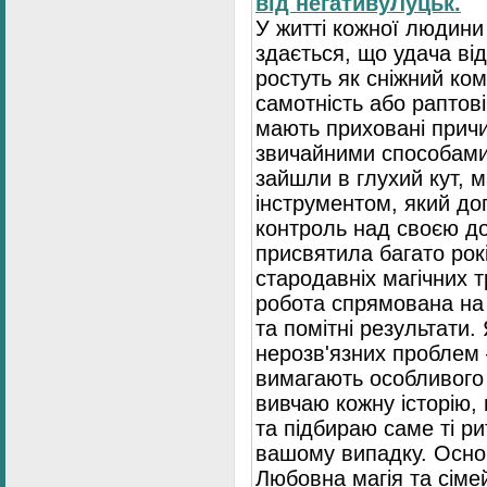
від негативуЛуцьк.
У житті кожної людин
здається, що удача ві
ростуть як сніжний ком
самотність або раптові
мають приховані причи
звичайними способами
зайшли в глухий кут, 
інструментом, який д
контроль над своєю до
присвятила багато рок
стародавніх магічних 
робота спрямована на
та помітні результати.
нерозв'язних проблем
вимагають особливого 
вивчаю кожну історію,
та підбираю саме ті р
вашому випадку. Основ
Любовна магія та сіме