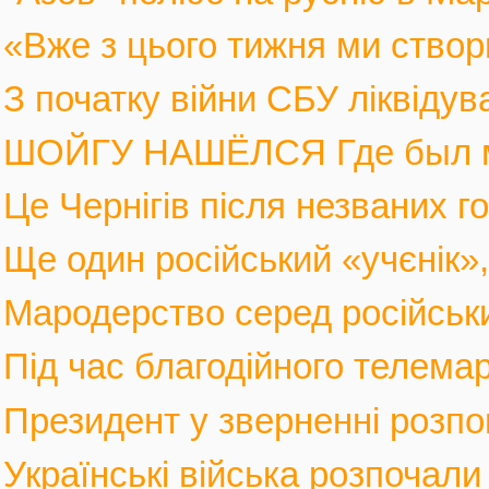
«Вже з цього тижня ми створ
З початку війни СБУ ліквіду
ШОЙГУ НАШЁЛСЯ Где был мин
Це Чернігів після незваних го
Ще один російський «учєнік», 
Мародерство серед російських
Під час благодійного телемар
Президент у зверненні розпов
Українські війська розпочали 