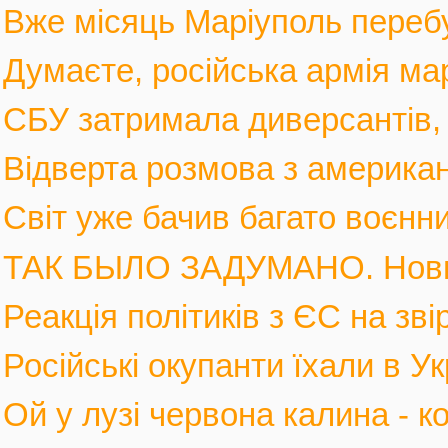
Вже місяць Маріуполь перебув
Думаєте, російська армія мар
СБУ затримала диверсантів, а
Відверта розмова з америка
Світ уже бачив багато воєнних
ТАК БЫЛО ЗАДУМАНО. Новы
Реакція політиків з ЄС на зві
Російські окупанти їхали в Ук
Ой у лузі червона калина - к