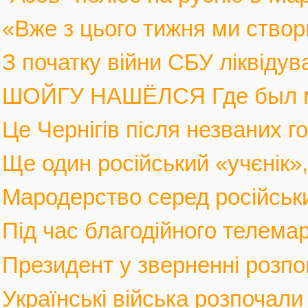
«Вже з цього тижня ми створ
З початку війни СБУ ліквіду
ШОЙГУ НАШЁЛСЯ Где был мин
Це Чернігів після незваних го
Ще один російський «учєнік», 
Мародерство серед російських
Під час благодійного телемар
Президент у зверненні розпов
Українські війська розпочали 