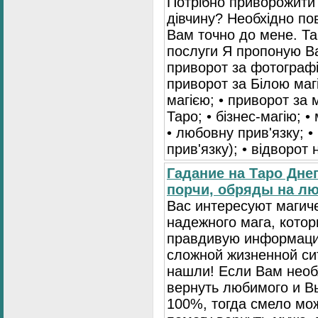
Потрібно приворожити
дівчину? Необхідно пов
Вам точно до мене. Та
послуги Я пропоную Ва
приворот за фотографі
приворот за Білою маг
магією; • приворот за 
Таро; • бізнес-магію; •
• любовну прив'язку; •
прив'язку); • відворот
Гадание на Таро Дне
порчи, обряды на лю
Вас интересуют магич
надежного мага, кото
правдивую информаци
сложной жизненной си
нашли! Если Вам нео
вернуть любимого и Вы
100%, тогда смело мо