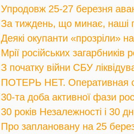
Упродовж 25-27 березня аван
За тиждень, що минає, наші г
Деякі окупанти «прозріли» на в
Мрії російських загарбників 
З початку війни СБУ ліквідув
ПОТЕРЬ НЕТ. Оперативная с
30-та доба активної фази росі
30 років Незалежності і 30 дні
Про заплановану на 25 березн