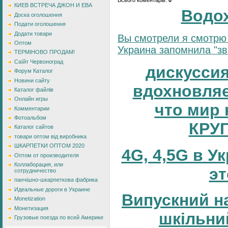
КИЕВ ВСТРЕЧА ДЖОН И ЕВА
Водо
Доска оголошення
Подати оголошення
Додати товари
Вы смотрели я смотрю 
Оптом
Украина запомнила "зве
ТЕРМІНОВО ПРОДАМ!
Саїйт Червоноград
дискуссия
Форум Каталог
Новини сайту
вдохновляе
Каталог файлів
Онлайн игры
что мир 
Комментарии
Фотоальбом
КРУ
Каталог сайтов
товари оптом від виробника
ШКАРПЕТКИ ОПТОМ 2020
4G, 4,5G в У
Оптом от производителя
Коллаборация, или
эт
сотрудничество
панчішно-шкарпеткова фабрика
Идеальные дороги в Украине
Випускний н
Monetization
Монетизация
шкільни
Грузовые поезда по всей Америке