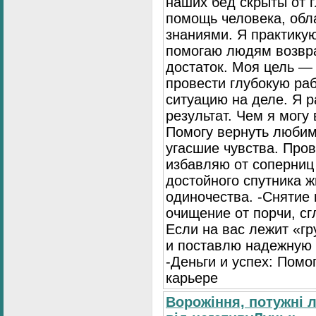
наших бед скрыты от г
помощь человека, об
знаниями. Я практику
помогаю людям возвра
достаток. Моя цель — 
провести глубокую раб
ситуацию на деле. Я р
результат. Чем я могу
Помогу вернуть любим
угасшие чувства. Про
избавляю от соперниц
достойного спутника ж
одиночества. -Снятие
очищение от порчи, сг
Если на вас лежит «гр
и поставлю надежную 
-Деньги и успех: Помо
карьере
Ворожіння, потужні 