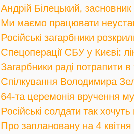
Андрій Білецький, засновник
Ми маємо працювати неустанн
Російські загарбники розкрил
Спецоперації СБУ у Києві: лі
Загарбники раді потрапити в 
Спілкування Володимира Зел
64-та церемонія вручення му
Російські солдати так хочуть 
Про заплановану на 4 квітня 