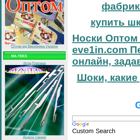
фабрик
купить ш
Носки Оптом 
eve1in.com П
Оптом від Виробника України
MA-TEKS
онлайн, зада
Игла-Платина
Шоки, какие
Custom Search
Додати товари