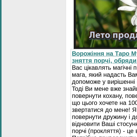
Ворожіння на Таро М
зняття порчі, обряди
Вас цікавлять магічні 
мага, який надасть Ва
допоможе у вирішенні 
Тоді Ви мене вже зна
повернути кохану, пове
що цього хочете на 10
звертатися до мене! Я
повернути дружину і 
відновити Ваші стосун
порчі (прокляття) - це