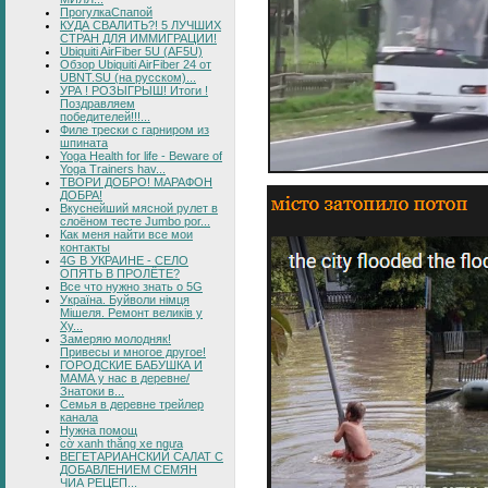
ПрогулкаСпапой
КУДА СВАЛИТЬ?! 5 ЛУЧШИХ
СТРАН ДЛЯ ИММИГРАЦИИ!
Ubiquiti AirFiber 5U (AF5U)
Обзор Ubiquiti AirFiber 24 от
UBNT.SU (на русском)...
УРА ! РОЗЫГРЫШ! Итоги !
Поздравляем
победителей!!!...
Филе трески с гарниром из
шпината
Yoga Health for life - Beware of
Yoga Trainers hav...
ТВОРИ ДОБРО! МАРАФОН
ДОБРА!
Вкуснейший мясной рулет в
слоёном тесте Jumbo por...
Как меня найти все мои
контакты
4G В УКРАИНЕ - СЕЛО
ОПЯТЬ В ПРОЛЁТЕ?
Все что нужно знать о 5G
Україна. Буйволи німця
Мішеля. Ремонт великів у
Ху...
Замеряю молодняк!
Привесы и многое другое!
ГОРОДСКИЕ БАБУШКА И
МАМА у нас в деревне/
Знатоки в...
Семья в деревне трейлер
канала
Нужна помощ
cờ xanh thắng xe ngựa
ВЕГЕТАРИАНСКИЙ САЛАТ С
ДОБАВЛЕНИЕМ СЕМЯН
ЧИА РЕЦЕП...