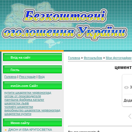
Вхід на сайт
Головна
»
Фотоальбом
»
Мои фотографии
цемент
Гость
Головна
|
Реєстрація
|
Вхід
eve1in.com Саїйт
3
купити шкарпетки червоноград
оптом от производителя
панчішна фабрика каталог
Дод
р
шкарпетки львів
чоловічі шкарпетки
виробництво шкарпеток червоноград
шкарпетки купити
Меню сайту
ДЖОН И ЕВА КРУГОСВЕТКА
Всього коментарів
:
0