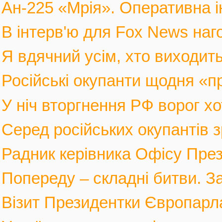
Ан-225 «Мрія». Оперативна і
В інтерв'ю для Fox News наго
Я вдячний усім, хто виходить
Російські окупанти щодня «п
У ніч вторгнення РФ ворог хот
Серед російських окупантів з
Радник керівника Офісу През
Попереду – складні битви. За
Візит Президентки Європарл