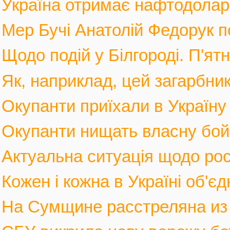
Україна отримає нафтодолари 
Мер Бучі Анатолій Федорук по
Щодо подій у Білгороді. П'ятн
Як, наприклад, цей загарбник,
Окупанти приїхали в Україну
Окупанти нищать власну бойов
Актуальна ситуація щодо росі
Кожен і кожна в Україні об'єд
На Сумщине расстреляна из м