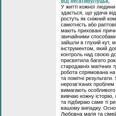
від негативуЛуцьк.
У житті кожної людин
здається, що удача ві
ростуть як сніжний ком
самотність або раптові
мають приховані причи
звичайними способами
зайшли в глухий кут, 
інструментом, який д
контроль над своєю до
присвятила багато рок
стародавніх магічних 
робота спрямована на
та помітні результати.
нерозв'язних проблем
вимагають особливого 
вивчаю кожну історію,
та підбираю саме ті р
вашому випадку. Основ
Любовна магія та сіме