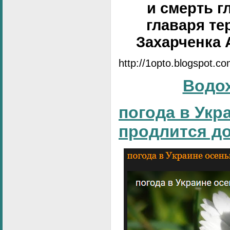
и смерть г
главаря те
Захарченка 
http://1opto.blogspot.c
Водо
погода в Укр
продлится д