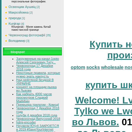
персональные фотографии.
Освенцим Аушвіц
[2]
Макрозйомка
[2]
природа
[1]
Kunjirap
[4]
Khunjerab - Миля камень Китай
пакистанской границе
Червоноград фотографії
[35]
Володимир
Купить н
[3]
прои
blogspot
Загруженные на канал 1opto
Алексей Сергеевич Титу...
Червоноград 17 Декабря
optom
socks
wholesale
no
2018 года
Некоторые правила, которые
нужно знать наизусть
Над нефтяной бездной В
купить ш
УКРАИНЕ
концерт на площади рынка
во Львове
Как набрать 4000 часов
Welcome! Lv
просмотров Сладкий
Маффин
Премьера трилогии - Комод!
Tylko we Lw
Червоноград 7 Декабря 2018
года
голуби 4 декабря 2018 года
во Львов.
0
Червоноград Випускний 2018
hdmi-encoder
Неужели Ютуб ЗАКРОЕТСЯ
в 2019 #SaveYourInternet