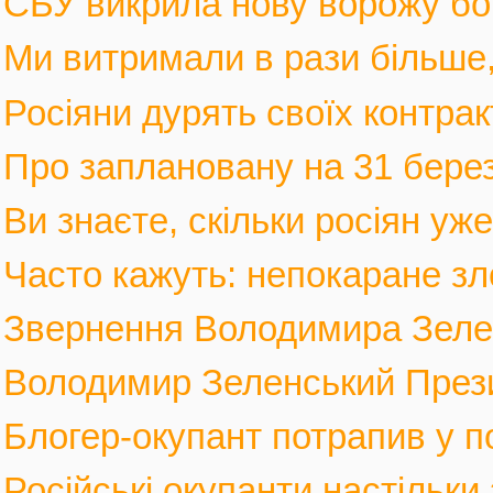
СБУ викрила нову ворожу бот
Ми витримали в рази більше, 
Росіяни дурять своїх контрак
Про заплановану на 31 березн
Ви знаєте, скільки росіян уж
Часто кажуть: непокаране зло
Звернення Володимира Зеленс
Володимир Зеленський Прези
Блогер-окупант потрапив у по
Російські окупанти настільки