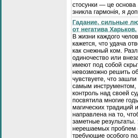
стосунки — це основа
зникла гармонія, я до
Гадание, сильные л
от негатива Харьков.
В жизни каждого чело
кажется, что удача от
как снежный ком. Разл
одиночество или внез
имеют под собой скры
невозможно решить о
чувствуете, что зашли
самым инструментом, 
контроль над своей су
посвятила многие год
магических традиций и
направлена на то, чт
заметные результаты. 
нерешаемых проблем 
требующие особого по