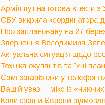
Армія путіна готова втекти з У
СБУ викрила координатора див
Про заплановану на 27 березн
Звернення Володимира Зеленс
Актуальна ситуація щодо росі
Техніка окупантів та їхні пла
Самі загарбники у телефонни
Вашій увазі – мікс із «ниючих
Коли країни Європи відмовлят