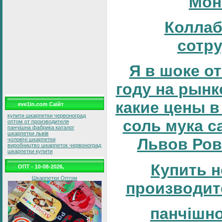
Мон
Коллаб
сотр
Я в шоке от
году на рынке
какие цены в
eve1in.com Саїйт
купити шкарпетки червоноград
соль мука с
оптом от производителя
панчішна фабрика каталог
шкарпетки львів
Львов Ров
чоловічі шкарпетки
виробництво шкарпеток червоноград
шкарпетки купити
Купить н
ОПТ - 10-08-2026,
Шкарпетки Оптом
производит
панчішн