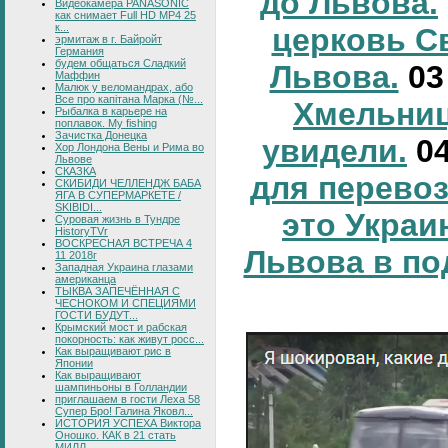
до Львова.
Видеокамера PANASONIC
как снимает Full HD MP4 25
к...
церковь С
эрмитаж в г. Байройт
Германия
будем общаться Сладкий
Львова.
0
Маффин
Малюк у веломандрах, або
Все про капітана Марка (№...
Хмельниц
Рыбалка в карьере на
поплавок. My fishing
Зачистка Донецка
увидели.
0
Хор Лондона Вены и Рима во
Львове
СКАЗКА
для перевоз
СКИБИДИ ЧЕЛЛЕНДЖ БАБА
ЯГА В СУПЕРМАРКЕТЕ /
SKIBIDI...
это Украи
Суровая жизнь в Тундре
HistoryTVr
ВОСКРЕСНАЯ ВСТРЕЧА 4
Львова в по
11 2018г
Западная Украина глазами
американца
ТЫКВА ЗАПЕЧЁННАЯ С
ЧЕСНОКОМ И СПЕЦИЯМИ
ГОСТИ БУДУТ...
Крымский мост и рабская
покорность: как живут росс...
Как выращивают рис в
Японии
Как выращивают
шампиньоны в Голландии
приглашаем в гости Леха 58
Супер Бро! Галина Яковл...
ИСТОРИЯ УСПЕХА Виктора
Оношко. КАК в 21 стать
МИЛЛ...