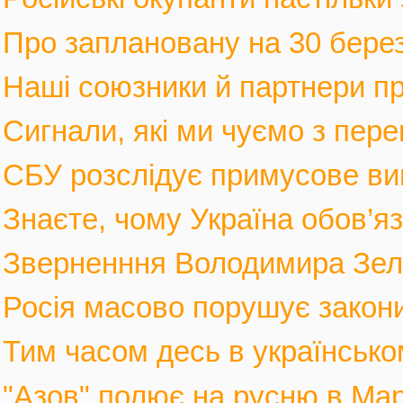
Про заплановану на 30 березн
Наші союзники й партнери п
Сигнали, які ми чуємо з пере
СБУ розслідує примусове вив
Знаєте, чому Україна обов’язк
Зверненння Володимира Зеле
Росія масово порушує закони 
Тим часом десь в українськом
"Азов" полює на русню в Марі