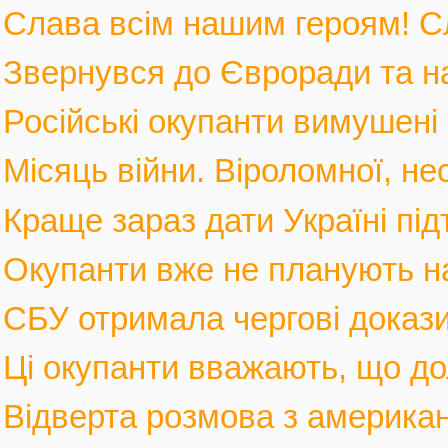
Слава всім нашим героям! С
Звернувся до Євроради та на
Російські окупанти вимушені 
Місяць війни. Віроломної, не
Краще зараз дати Україні під
Окупанти вже не планують нас
СБУ отримала чергові докази
Ці окупанти вважають, що дол
Відверта розмова з америка