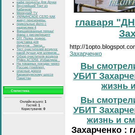
кафе продукты Для Дочки
Вкуснейший Торт из
Кабачков!
МеркуриЙ TV
УКРАИНСКОЕ СЕЛО КАК
главаря "ДН
живут пенсионеры.
прикольные фото с
надписями 4
За
Фаршированные перцы/
фарш с рисом/рецепт
DIY. Полка, поднос,
подставка для
http://1opto.blogspot.c
фруктов....Звезд...
Тест очистителей воздуха:
Захарченко
какой лучше для аллергик...
Обзор очистителя воздуха
Philips AC3256. Избавляем...
Вы смотрели
На товарных поездах через
Россию (трейлер).
опасные дороги
УБИТ Захарчен
Каракорумскому шоссе
Пакистан
жизнь и
Статистика
Вы смотрели
Онлайн всього:
1
Гостей:
1
УБИТ Захарчен
Користувачів:
0
жизнь и сме
Захарченко : 