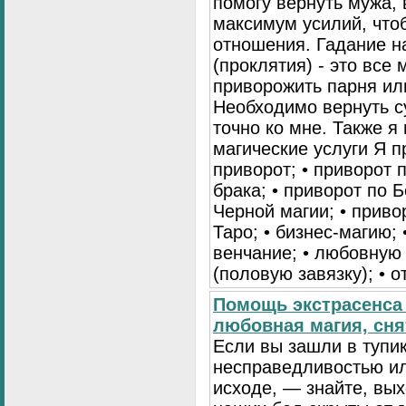
помогу вернуть мужа, 
максимум усилий, что
отношения. Гадание на
(проклятия) - это все
приворожить парня ил
Необходимо вернуть с
точно ко мне. Также 
магические услуги Я 
приворот; • приворот 
брака; • приворот по Б
Черной магии; • приво
Таро; • бизнес-магию; 
венчание; • любовную 
(половую завязку); • о
Помощь экстрасенса 
любовная магия, сня
Если вы зашли в тупик
несправедливостью ил
исходе, — знайте, вых