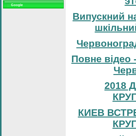
эт
Google
Випускний н
шкільни
Червоногра
Повне відео 
Черв
2018 
КРУ
КИЕВ ВСТР
КРУ