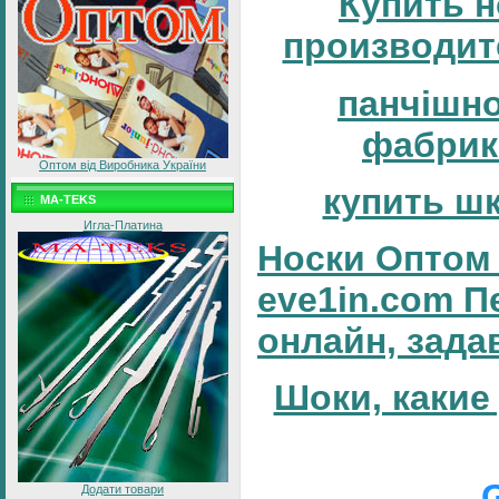
Купить н
производит
панчішн
фабрик
Оптом від Виробника України
купить ш
MA-TEKS
Игла-Платина
Носки Оптом 
eve1in.com П
онлайн, зада
Шоки, какие
Додати товари