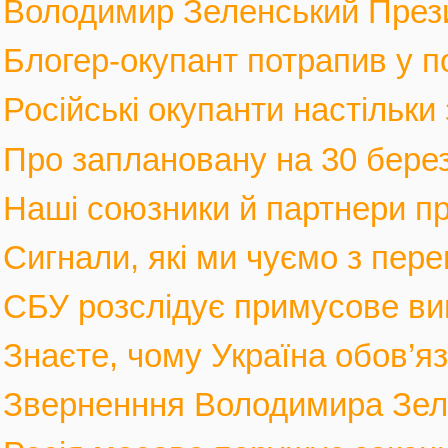
Володимир Зеленський Прези
Блогер-окупант потрапив у по
Російські окупанти настільки
Про заплановану на 30 березн
Наші союзники й партнери п
Сигнали, які ми чуємо з пере
СБУ розслідує примусове вив
Знаєте, чому Україна обов’язк
Зверненння Володимира Зеле