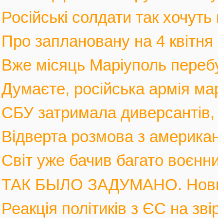
Російські солдати так хочуть 
Про заплановану на 4 квітня 
Вже місяць Маріуполь перебув
Думаєте, російська армія мар
СБУ затримала диверсантів, а
Відверта розмова з америка
Світ уже бачив багато воєнних
ТАК БЫЛО ЗАДУМАНО. Новы
Реакція політиків з ЄС на зві