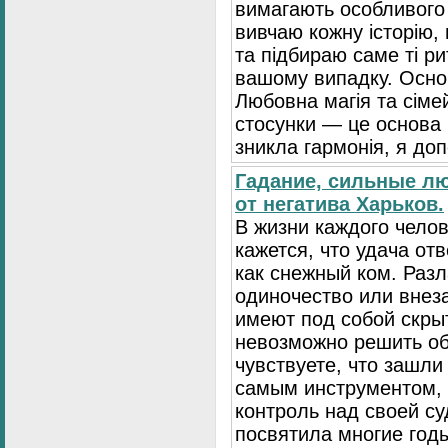
вимагають особливого 
вивчаю кожну історію,
та підбираю саме ті р
вашому випадку. Основ
Любовна магія та сіме
стосунки — це основа
зникла гармонія, я до
Гадание, сильные л
от негатива Харьков.
В жизни каждого чело
кажется, что удача от
как снежный ком. Разл
одиночество или внез
имеют под собой скры
невозможно решить о
чувствуете, что зашли
самым инструментом, 
контроль над своей су
посвятила многие год