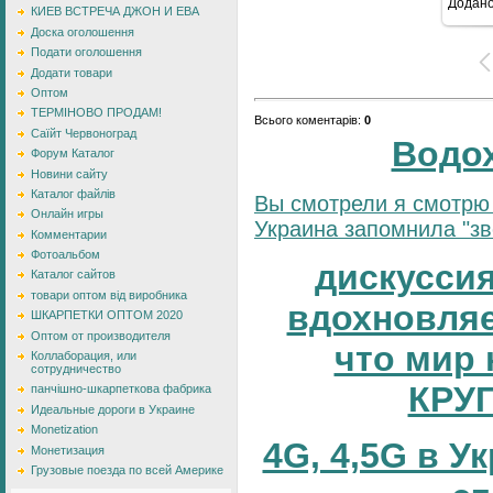
Додан
7
КИЕВ ВСТРЕЧА ДЖОН И ЕВА
Доска оголошення
Подати оголошення
Додати товари
Оптом
ТЕРМІНОВО ПРОДАМ!
Всього коментарів
:
0
Саїйт Червоноград
Водо
Форум Каталог
Новини сайту
Каталог файлів
Вы смотрели я смотрю 
Онлайн игры
Украина запомнила "зве
Комментарии
Фотоальбом
дискуссия
Каталог сайтов
товари оптом від виробника
вдохновляе
ШКАРПЕТКИ ОПТОМ 2020
Оптом от производителя
что мир 
Коллаборация, или
сотрудничество
КРУ
панчішно-шкарпеткова фабрика
Идеальные дороги в Украине
Monetization
4G, 4,5G в У
Монетизация
Грузовые поезда по всей Америке