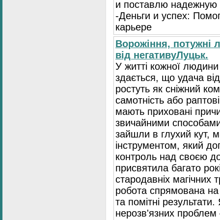
и поставлю надежную 
-Деньги и успех: Помо
карьере
Ворожіння, потужні 
від негативуЛуцьк.
У житті кожної людин
здається, що удача ві
ростуть як сніжний ком
самотність або раптові
мають приховані причи
звичайними способами
зайшли в глухий кут, 
інструментом, який д
контроль над своєю до
присвятила багато рок
стародавніх магічних 
робота спрямована на
та помітні результати.
нерозв'язних проблем