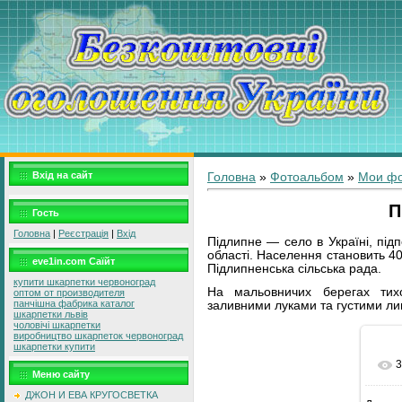
Вхід на сайт
Головна
»
Фотоальбом
»
Мои ф
П
Гость
Головна
|
Реєстрація
|
Вхід
Підлипне — село в Україні, під
області. Населення становить 4
eve1in.com Саїйт
Підлипненська сільська рада.
купити шкарпетки червоноград
На мальовничих берегах тих
оптом от производителя
панчішна фабрика каталог
заливними луками та густими л
шкарпетки львів
чоловічі шкарпетки
виробництво шкарпеток червоноград
шкарпетки купити
3
Меню сайту
ДЖОН И ЕВА КРУГОСВЕТКА