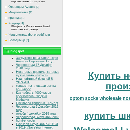
персональные фотографии.
Освенцим Аушвіц
[2]
Макрозйомка
[2]
природа
[1]
Kunjirap
[4]
Khunjerab - Миля камень Китай
пакистанской границе
Червоноград фотографії
[35]
Володимир
[3]
blogspot
Загруженные на канал 1opto
Алексей Сергеевич Титу...
Червоноград 17 Декабря
2018 года
Некоторые правила, которые
Купить н
нужно знать наизусть
Над нефтяной бездной В
УКРАИНЕ
прои
концерт на площади рынка
во Львове
Как набрать 4000 часов
просмотров Сладкий
optom
socks
wholesale
no
Маффин
Премьера трилогии - Комод!
Червоноград 7 Декабря 2018
года
купить ш
голуби 4 декабря 2018 года
Червоноград Випускний 2018
hdmi-encoder
Неужели Ютуб ЗАКРОЕТСЯ
в 2019 #SaveYourInternet