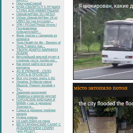
ПрогулкаСпапой
КУДА СВАЛИТЬ?! 5 ЛУЧШИХ
СТРАН ДЛЯ ИММИГРАЦИИ!
Ubiquiti AirFiber 5U (AF5U)
Обзор Ubiquiti AirFiber 24 от
UBNT.SU (на русском)...
УРА ! РОЗЫГРЫШ! Итоги !
Поздравляем
победителей!!!...
Филе трески с гарниром из
шпината
Yoga Health for life - Beware of
Yoga Trainers hav...
ТВОРИ ДОБРО! МАРАФОН
ДОБРА!
Вкуснейший мясной рулет в
слоёном тесте Jumbo por...
Как меня найти все мои
контакты
4G В УКРАИНЕ - СЕЛО
ОПЯТЬ В ПРОЛЁТЕ?
Все что нужно знать о 5G
Україна. Буйволи німця
Мішеля. Ремонт великів у
Ху...
Замеряю молодняк!
Привесы и многое другое!
ГОРОДСКИЕ БАБУШКА И
МАМА у нас в деревне/
Знатоки в...
Семья в деревне трейлер
канала
Нужна помощ
cờ xanh thắng xe ngựa
ВЕГЕТАРИАНСКИЙ САЛАТ С
ДОБАВЛЕНИЕМ СЕМЯН
ЧИА РЕЦЕП...