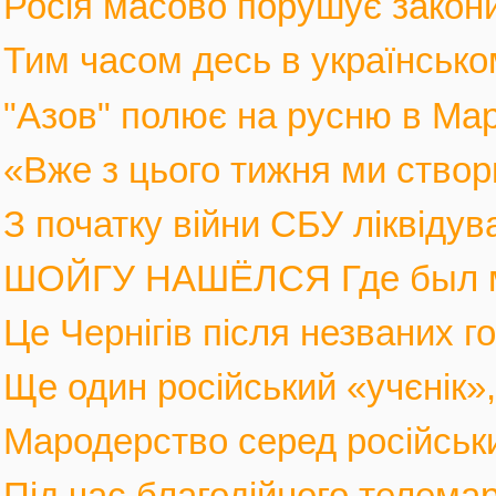
Росія масово порушує закони 
Тим часом десь в українськом
"Азов" полює на русню в Марі
«Вже з цього тижня ми створ
З початку війни СБУ ліквіду
ШОЙГУ НАШЁЛСЯ Где был мин
Це Чернігів після незваних го
Ще один російський «учєнік», 
Мародерство серед російських
Під час благодійного телемар