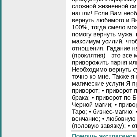
сложной жизненной си
нашли! Если Вам нео
вернуть любимого и Вы
100%, тогда смело мо
помогу вернуть мужа, 
максимум усилий, что
отношения. Гадание на
(проклятия) - это все
приворожить парня ил
Необходимо вернуть с
точно ко мне. Также 
магические услуги Я 
приворот; • приворот 
брака; • приворот по Б
Черной магии; • приво
Таро; • бизнес-магию; 
венчание; • любовную 
(половую завязку); • о
Помощь экстрасенса 