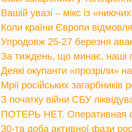
Вашій увазі – мікс із «ниючих
Коли країни Європи відмовлят
Упродовж 25-27 березня аван
За тиждень, що минає, наші г
Деякі окупанти «прозріли» на в
Мрії російських загарбників 
З початку війни СБУ ліквідув
ПОТЕРЬ НЕТ. Оперативная с
30-та доба активної фази росі