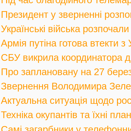
Президент у зверненні розпов
Українські війська розпочали 
Армія путіна готова втекти з У
СБУ викрила координатора див
Про заплановану на 27 березн
Звернення Володимира Зеленс
Актуальна ситуація щодо росі
Техніка окупантів та їхні пла
Самі загарбники у телефонни