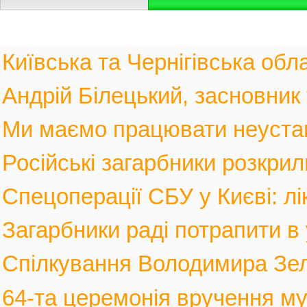
Київська та Чернігівська обла
Андрій Білецький, засновник
Ми маємо працювати неустанн
Російські загарбники розкрил
Спецоперації СБУ у Києві: лі
Загарбники раді потрапити в 
Спілкування Володимира Зел
64-та церемонія вручення му