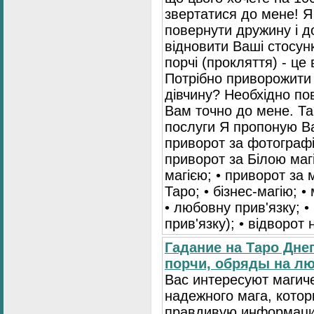
звертатися до мене! Я
повернути дружину і 
відновити Ваші стосун
порчі (прокляття) - це
Потрібно приворожити
дівчину? Необхідно пов
Вам точно до мене. Та
послуги Я пропоную Ва
приворот за фотографі
приворот за Білою маг
магією; • приворот за 
Таро; • бізнес-магію; •
• любовну прив'язку; •
прив'язку); • відворот
Гадание на Таро Дне
порчи, обряды на лю
Вас интересуют магич
надежного мага, кото
правдивую информаци