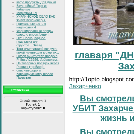
кафе продукты Для Дочки
Вкуснейший Торт из
Кабачков!
МеркуриЙ TV
УКРАИНСКОЕ СЕЛО КАК
живут пенсионеры.
прикольные фото с
надписями 4
Фаршированные перцы/
фарш с рисом/рецепт
DIY. Полка, поднос,
подставка для
фруктов....Звезд...
Тест очистителей воздуха:
главаря "ДН
какой лучше для аллергик...
Обзор очистителя воздуха
Philips AC3256. Избавляем...
За
На товарных поездах через
Россию (трейлер).
опасные дороги
Каракорумскому шоссе
Пакистан
http://1opto.blogspot.c
Захарченко
Статистика
Вы смотрели
Онлайн всього:
1
Гостей:
1
УБИТ Захарчен
Користувачів:
0
жизнь и
Вы смотрели