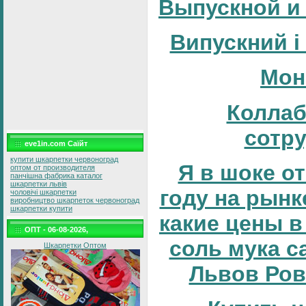
Выпускной и
Випускний і
Мон
Коллаб
сотр
eve1in.com Саїйт
купити шкарпетки червоноград
Я в шоке от
оптом от производителя
панчішна фабрика каталог
шкарпетки львів
году на рынке
чоловічі шкарпетки
виробництво шкарпеток червоноград
шкарпетки купити
какие цены в
ОПТ - 06-08-2026,
соль мука с
Шкарпетки Оптом
Львов Ров