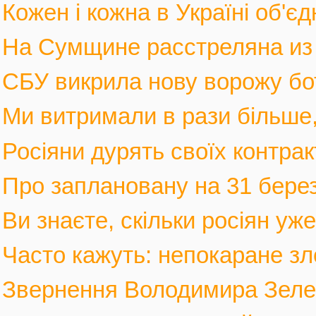
Кожен і кожна в Україні об'єд
На Сумщине расстреляна из м
СБУ викрила нову ворожу бот
Ми витримали в рази більше, 
Росіяни дурять своїх контрак
Про заплановану на 31 березн
Ви знаєте, скільки росіян уж
Часто кажуть: непокаране зло
Звернення Володимира Зеленс