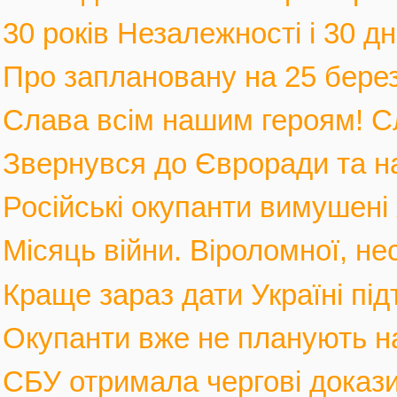
30 років Незалежності і 30 дні
Про заплановану на 25 березн
Слава всім нашим героям! С
Звернувся до Євроради та на
Російські окупанти вимушені 
Місяць війни. Віроломної, не
Краще зараз дати Україні під
Окупанти вже не планують нас
СБУ отримала чергові докази