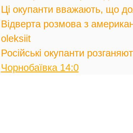
Ці окупанти вважають, що дол
Відверта розмова з америка
oleksiit
Російські окупанти розганяють
Чорнобаївка 14:0