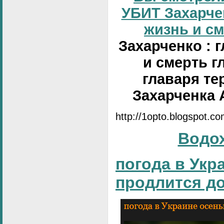
УБИТ Захарчен
жизнь и сме
Захарченко : 
и смерть г
главаря те
Захарченка 
http://1opto.blogspot.c
Водо
погода в Укр
продлится д