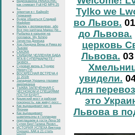
Welcome! Lv
Видеокамера PANASONIC
как снимает Full HD MP4 25
Tylko we Lw
к...
эрмитаж в г. Байройт
Германия
будем общаться Сладкий
во Львов.
0
Маффин
Малюк у веломандрах, або
Все про капітана Марка (№...
до Львова.
Рыбалка в карьере на
поплавок. My fishing
Зачистка Донецка
церковь С
Хор Лондона Вены и Рима во
Львове
СКАЗКА
Львова.
0
СКИБИДИ ЧЕЛЛЕНДЖ БАБА
ЯГА В СУПЕРМАРКЕТЕ /
SKIBIDI...
Хмельниц
Суровая жизнь в Тундре
HistoryTVr
ВОСКРЕСНАЯ ВСТРЕЧА 4
увидели.
0
11 2018г
Западная Украина глазами
американца
для перевоз
ТЫКВА ЗАПЕЧЁННАЯ С
ЧЕСНОКОМ И СПЕЦИЯМИ
ГОСТИ БУДУТ...
это Украи
Крымский мост и рабская
покорность: как живут росс...
Как выращивают рис в
Львова в по
Японии
Как выращивают
шампиньоны в Голландии
приглашаем в гости Леха 58
Супер Бро! Галина Яковл...
ИСТОРИЯ УСПЕХА Виктора
Оношко. КАК в 21 стать
МИЛЛ...