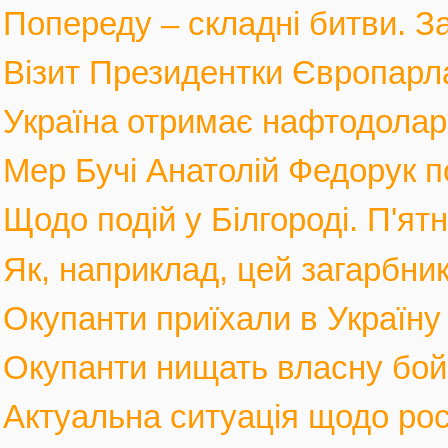
Попереду – складні битви. За
Візит Президентки Європарл
Україна отримає нафтодолари 
Мер Бучі Анатолій Федорук по
Щодо подій у Білгороді. П'ятн
Як, наприклад, цей загарбник,
Окупанти приїхали в Україну
Окупанти нищать власну бойов
Актуальна ситуація щодо росі