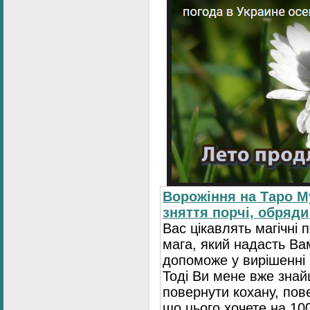
Ворожіння на Таро М
зняття порчі, обряди
Вас цікавлять магічні 
мага, який надасть Ва
допоможе у вирішенні 
Тоді Ви мене вже зна
повернути кохану, пове
що цього хочете на 10